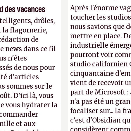
end des vacances
Après l'énorme vag
toucher les studios
elligents, drôles,
nous savions que d
la flagornerie,
mettre en place. D
 rédaction de
industrielle émerg
de news dans ce fil
pourront voir com
us n'êtes
studio californien 
ssés de nous pour
cinquantaine d'empl
té d'articles
vient de recevoir u
us sommes sur le
part de Microsoft :
ût. D'ici là, vous
n'a pas été un gra
e vous hydrater la
focaliser sur... la 
 recommander
c'est d'Obsidian qu
mille et aux
considèrent comme 