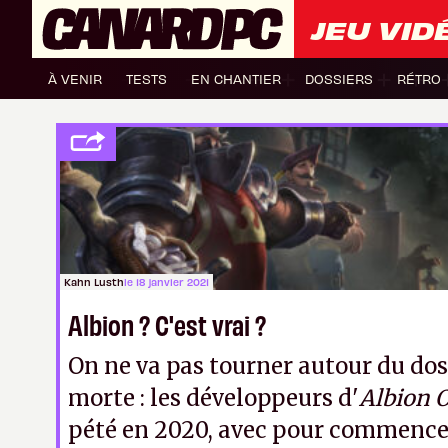
JEU VID
À VENIR
TESTS
EN CHANTIER
DOSSIERS
RÉTRO
Kahn Lusth
le 18 janvier 2021
Albion ? C'est vrai ?
On ne va pas tourner autour du dos 
morte : les développeurs d'
Albion 
pété en 2020, avec pour commence