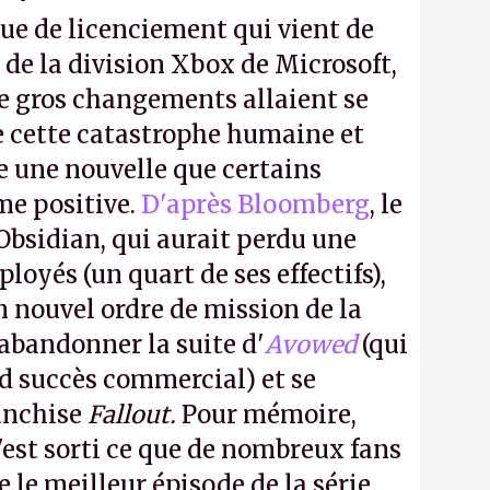
ue de licenciement qui vient de
 de la division Xbox de Microsoft,
e gros changements allaient se
e cette catastrophe humaine et
e une nouvelle que certains
me positive.
D'après Bloomberg
, le
Obsidian, qui aurait perdu une
oyés (un quart de ses effectifs),
n nouvel ordre de mission de la
 abandonner la suite d'
Avowed
(qui
nd succès commercial) et se
franchise
Fallout.
Pour mémoire,
'est sorti ce que de nombreux fans
le meilleur épisode de la série,