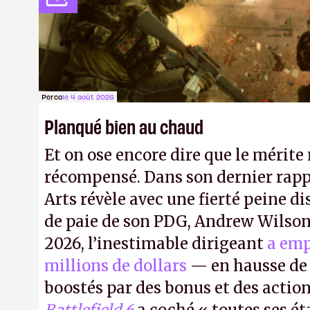
petits malins qu'on ne braque pas 
facilement.
P.
Perco
le 4 août 2026
Planqué bien au chaud
Et on ose encore dire que le mérite 
récompensé. Dans son dernier rapp
Arts révèle avec une fierté peine di
de paie de son PDG, Andrew Wilson.
2026, l’inestimable dirigeant
a emp
millions de dollars
— en hausse de 
boostés par des bonus et des action