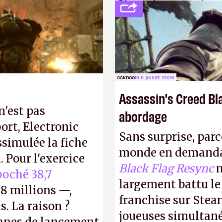
L'avenir appartient
Gabe Newell aussi
jamais que des enf
ackboo
le 11 juillet 2026
Assassin's Creed Bl
n'est pas
abordage
ort, Electronic
Sans surprise, parc
ssimulée la fiche
monde en demanda
 Pour l'exercice
Black Flag Resync
m
oché 38,7
largement battu le
8 millions —,
franchise sur Stea
s. La raison ?
joueuses simultanés