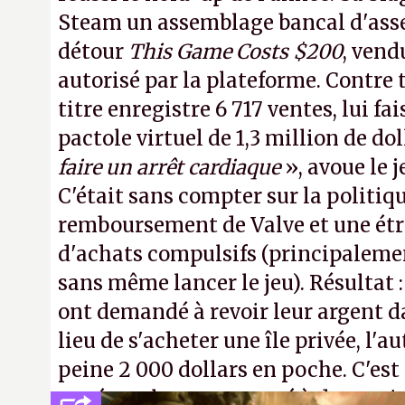
Steam un assemblage bancal d'asse
détour
This Game Costs $200
, vend
autorisé par la plateforme. Contre t
titre enregistre 6 717 ventes, lui fa
pactole virtuel de 1,3 million de dol
faire un arrêt cardiaque
», avoue le
C'était sans compter sur la politiq
remboursement de Valve et une ét
d'achats compulsifs (principaleme
sans même lancer le jeu). Résultat 
ont demandé à revoir leur argent da
lieu de s'acheter une île privée, l'a
peine 2 000 dollars en poche. C'est
payé que le temps passé à dev, mai