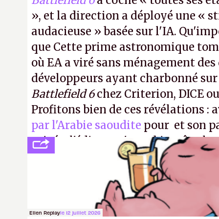
Battlefield 6
a coché « toutes ses é
», et la direction a déployé une « s
audacieuse » basée sur l'IA. Qu'imp
que Cette prime astronomique to
où EA a viré sans ménagement des 
développeurs ayant charbonné su
Battlefield 6
chez Criterion, DICE o
Profitons bien de ces révélations : 
par l'Arabie saoudite
pour et son p
privée, l'éditeur n'aura bientôt plus
publier ses bilans. Encore une victo
transparence.
P.
Ellen Replay
le 12 juillet 2026