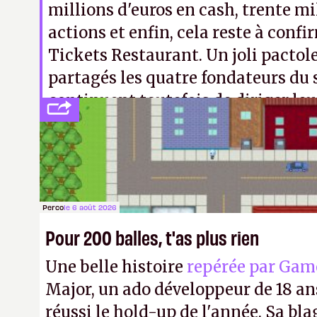
millions d'euros en cash, trente mi
actions et enfin, cela reste à confi
Tickets Restaurant. Un joli pactol
partagés les quatre fondateurs du 
continuent toutefois de diriger leu
lieu de tout claquer en six mois pou
jeter d'un pont, comme n'importe 
censée
.
Perco
le 6 août 2026
Pour 200 balles, t'as plus rien
Une belle histoire
repérée par Gam
Major, un ado développeur de 18 ans
réussi le hold-up de l'année. Sa bla