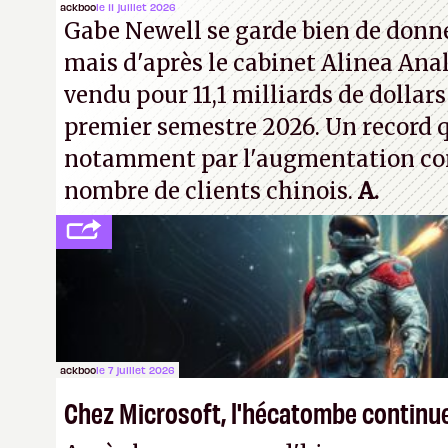
inconnus que vous croisez dans la r
ackboo
le 11 juillet 2026
Gabe Newell se garde bien de donner
! –
ER.
mais d'après le cabinet Alinea Anal
vendu pour 11,1 milliards de dollars
premier semestre 2026. Un record q
notamment par l'augmentation co
nombre de clients chinois.
A.
ackboo
le 7 juillet 2026
Chez Microsoft, l'hécatombe continu