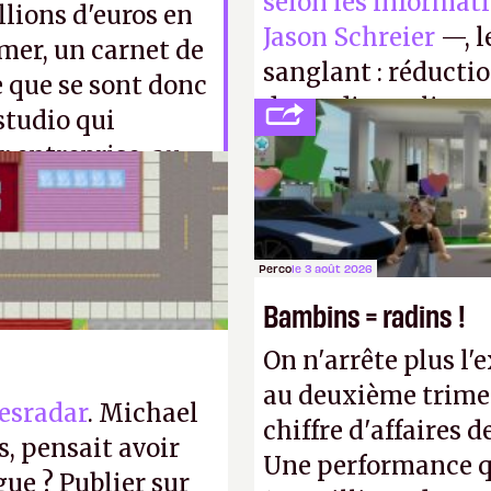
selon les informat
llions d'euros en
Jason Schreier
—, l
rmer, un carnet de
sanglant : réducti
e que se sont donc
de studios et licen
studio qui
FC
et
Battlefield
, p
r entreprise, au
r finir par se
quelle personne
Perco
le 3 août 2026
Bambins = radins !
On n'arrête plus l'
au deuxième trimes
esradar
. Michael
chiffre d'affaires d
, pensait avoir
Une performance q
gue ? Publier sur