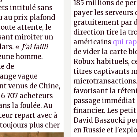
185 millions de per
ts intitulé sans
payer les serveurs
u au prix plafond
gratuitement par d
oute attente, le
direction tire la t
isant miroiter un
américains
qui rap
lars. «
J'ai failli
de vider la carte 
 jeune homme.
Robux habituels, ce
ue de
titres captivants m
range vague
microtransactions
nt venus de Chine,
favorisant la réte
: 6 707 acheteurs
passage immédiat à
ns la foulée. Au
financier. Les petit
uteur repart avec à
David Baszucki peu
 toujours plus cher
en Russie et l'expl
s ça apprendra aux