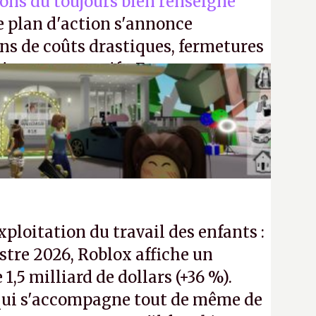
ions du toujours bien renseigné
e plan d'action s'annonce
ons de coûts drastiques, fermetures
ciements massifs. En gros, essorer
uis virer le reste.
P.
exploitation du travail des enfants :
tre 2026, Roblox affiche un
e 1,5 milliard de dollars (+36 %).
ui s'accompagne tout de même de