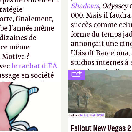
tapes de lancement
Shadows
,
Odyssey
tratégie
000. Mais il faudr
orte, finalement,
succès comme celui
mbe l'année même
forme du temps jadi
dizaines de
annonçait une cin
r ce même
Ubisoft Barcelona, 
u Motive ?
studios internes à 
avec
le rachat d'EA
Creed
sous la direc
assage en société
 l'obligation de
ire pour la
ackboo
le 9 juillet 2026
Fallout New Vegas 2