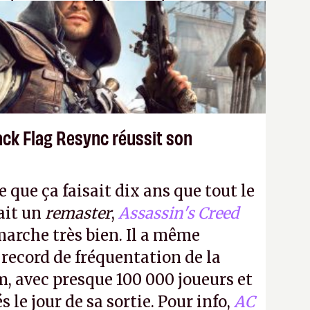
 donc aux adultes, qui ne sont
ants avec du pouvoir d'achat.
P.
ack Flag Resync réussit son
e que ça faisait dix ans que tout le
it un
remaster
,
Assassin's Creed
arche très bien. Il a même
 record de fréquentation de la
m, avec presque 100 000 joueurs et
 le jour de sa sortie. Pour info,
AC