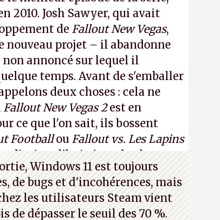
 en 2010. Josh Sawyer, qui avait
eloppement de
Fallout New Vegas
,
 ce nouveau projet – il abandonne
non annoncé sur lequel il
 quelque temps. Avant de s'emballer
appelons deux choses : cela ne
n
Fallout New Vegas 2
est en
 ce que l'on sait, ils bossent
ut Football
ou
Fallout vs. Les Lapins
an d'aujourd'hui n'est plus le
ortie, Windows 11 est toujours
 a 15 ans. Mais bon, OK, on peut
s, de bugs et d'incohérences, mais
asmer.
A.
chez les utilisateurs Steam vient
is de dépasser le seuil des 70 %.