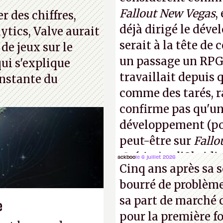
ue. Bon été à tous
Fallout New Vegas
,
 des chiffres,
déjà dirigé le dév
ytics, Valve aurait
serait à la tête de
 de jeux sur le
un passage un RPG 
ui s'explique
travaillait depuis
nstante du
comme des tarés, r
confirme pas qu'u
développement (pour
peut-être sur
Fallo
Crétins)
et l'Obsidi
ackboo
le 6 juillet 2026
Cinq ans après sa s
même studio qu'il y
bourré de problème
commencer à fant
sa part de marché 
e
pour la première fo