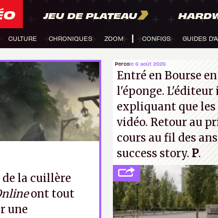
ÉO
JEU DE PLATEAU
HARD
CULTURE
CHRONIQUES
ZOOM
CONFIGS
GUIDES D'
Perco
le 6 août 2026
Entré en Bourse en
l'éponge. L'éditeur
expliquant que les 
vidéo. Retour au p
cours au fil des an
success story.
P
.
de la cuillère
Online
ont tout
r une