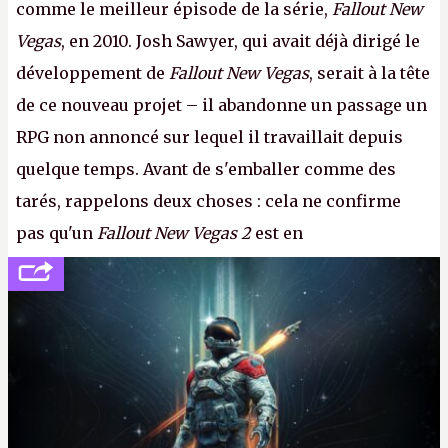
comme le meilleur épisode de la série,
Fallout New
Vegas
, en 2010. Josh Sawyer, qui avait déjà dirigé le
développement de
Fallout New Vegas
, serait à la tête
de ce nouveau projet – il abandonne un passage un
RPG non annoncé sur lequel il travaillait depuis
quelque temps. Avant de s'emballer comme des
tarés, rappelons deux choses : cela ne confirme
pas qu'un
Fallout New Vegas 2
est en
développement (pour ce que l'on sait, ils bossent
peut-être sur
Fallout Football
ou
Fallout vs. Les
Lapins Crétins)
et l'Obsidian d'aujourd'hui n'est plus
le même studio qu'il y a 15 ans. Mais bon, OK, on
peut commencer à fantasmer.
A.