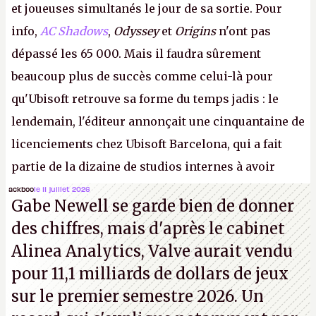
et joueuses simultanés le jour de sa sortie. Pour
info,
AC Shadows
,
Odyssey
et
Origins
n'ont pas
dépassé les 65 000. Mais il faudra sûrement
beaucoup plus de succès comme celui-là pour
qu'Ubisoft retrouve sa forme du temps jadis : le
lendemain, l'éditeur annonçait une cinquantaine de
licenciements chez Ubisoft Barcelona, qui a fait
partie de la dizaine de studios internes à avoir
travaillé sur cet
Assassin's Creed
sous la direction
ackboo
le 11 juillet 2026
Gabe Newell se garde bien de donner
d'Ubisoft Singapour.
A.
des chiffres, mais d'après le cabinet
Alinea Analytics, Valve aurait vendu
pour 11,1 milliards de dollars de jeux
sur le premier semestre 2026. Un