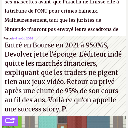
ses mascottes avant que Pikachu ne finisse cité à
la tribune de l'ONU pour crimes haineux.
Malheureusement, tant que les juristes de
Nintendo n’auront pas envoyé leurs escadrons de
la mort judiciaires pour distribuer du copyright
Perco
le 6 août 2026
Entré en Bourse en 2021 à 950M$,
strike à tour de bras, l'Oncle Sam continuera
Devolver jette l'éponge. L'éditeur indé
d'étaler sa confiture intellectuelle sur vos
quitte les marchés financiers,
souvenirs d'enfance.
P.
expliquant que les traders ne pigent
rien aux jeux vidéo. Retour au privé
après une chute de 95% de son cours
au fil des ans. Voilà ce qu'on appelle
une success story.
P
.