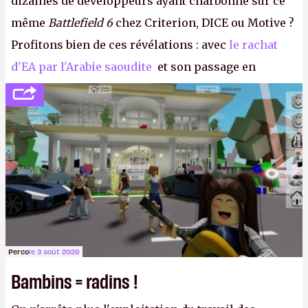
dizaines de développeurs ayant charbonné sur ce
même
Battlefield 6
chez Criterion, DICE ou Motive ?
Profitons bien de ces révélations : avec
le rachat
d'EA par l'Arabie saoudite
et son passage en
société privée, l'éditeur n'aura bientôt plus
l'obligation de publier ses bilans. Encore une
victoire pour la transparence.
P.
Perco
le 3 août 2026
Bambins = radins !