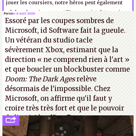
jouer les coursiers, notre héros peut également
pêcher du poisson ou utiliser un pistolet magique
Perco
le 8 août 2026
Essoré par les coupes sombres de
pour intervertir les textures des murs. Ne
Microsoft, id Software fait la gueule.
cherchez pas.
L.-F.S.
Un vétéran du studio
tacle
sévèrement Xbox
, estimant que la
direction
« ne comprend rien à l'art »
et que boucler un blockbuster comme
Doom: The Dark Ages
relève
désormais de l'impossible. Chez
Microsoft, on affirme qu'il faut y
croire très très fort et que le pouvoir
de l'amitié suffira.
P.