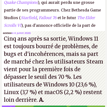
Quake Champions
), qui aurait perdu une grosse
partie de ses programmeurs. Chez Bethesda Game
Studios (
Starfield
,
Fallout 76
et le futur
The Elder
Scrolls VI
), pas d'annonce officielle de la part de
Microsoft, mais le syndicat des employés confirme
ackboo
le 6 juillet 2026
Cinq ans après sa sortie, Windows 11
de nombreux licenciements.
A.
est toujours bourré de problèmes, de
bugs et d'incohérences, mais sa part
de marché chez les utilisateurs Steam
vient pour la première fois de
dépasser le seuil des 70 %. Les
utilisateurs de Windows 10 (23,6 %),
Linux (3,7 %) et macOS (2,2 %) restent
loin derrière.
A.