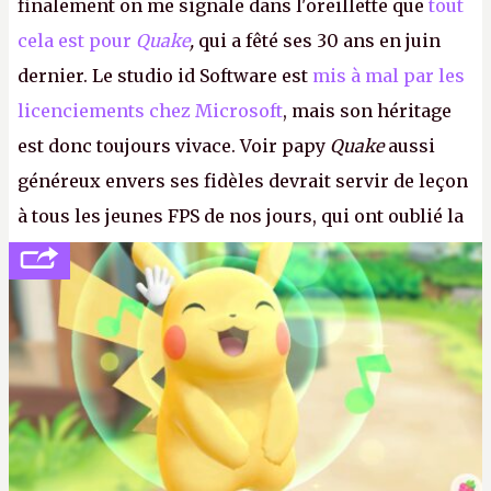
finalement on me signale dans l'oreillette que
tout
cela est pour
Quake
,
qui a fêté ses 30 ans en juin
dernier. Le studio id Software est
mis à mal par les
licenciements chez Microsoft
, mais son héritage
est donc toujours vivace. Voir papy
Quake
aussi
généreux envers ses fidèles devrait servir de leçon
à tous les jeunes FPS de nos jours, qui ont oublié la
politesse et le respect envers leurs joueurs et les
anciens. Il leur faudrait une bonne guerre des
consoles à ces petits cons !
P.