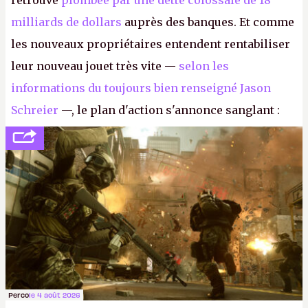
retrouve
plombée par une dette colossale de 18
milliards de dollars
auprès des banques. Et comme
les nouveaux propriétaires entendent rentabiliser
leur nouveau jouet très vite —
selon les
informations du toujours bien renseigné Jason
Schreier
—, le plan d'action s'annonce sanglant :
réductions de coûts drastiques, fermetures de
studios et licenciements massifs. En gros, essorer
FC
et
Battlefield
, puis virer le reste.
P.
Perco
le 4 août 2026