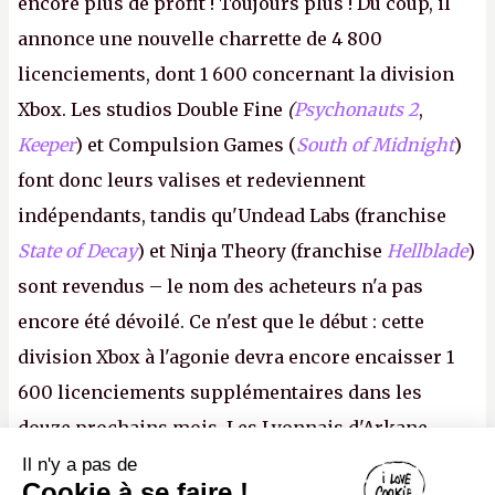
encore plus de profit ! Toujours plus ! Du coup, il
annonce une nouvelle charrette de 4 800
licenciements, dont 1 600 concernant la division
Xbox. Les studios Double Fine
(
Psychonauts 2
,
Keeper
) et Compulsion Games (
South of Midnight
)
font donc leurs valises et redeviennent
indépendants, tandis qu'Undead Labs (franchise
State of Decay
) et Ninja Theory (franchise
Hellblade
)
sont revendus – le nom des acheteurs n'a pas
encore été dévoilé. Ce n'est que le début : cette
division Xbox à l'agonie devra encore encaisser 1
600 licenciements supplémentaires dans les
douze prochains mois. Les Lyonnais d'Arkane
(Dishonored,
Deathloop
) pourraient faire partie des
Il n'y a pas de
Canard PC
Cookie à se faire !