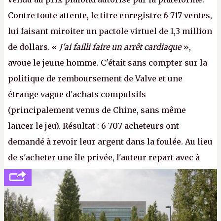
Contre toute attente, le titre enregistre 6 717 ventes,
lui faisant miroiter un pactole virtuel de 1,3 million
de dollars. «
J'ai failli faire un arrêt cardiaque
»,
avoue le jeune homme. C'était sans compter sur la
politique de remboursement de Valve et une
étrange vague d'achats compulsifs
(principalement venus de Chine, sans même
lancer le jeu). Résultat : 6 707 acheteurs ont
demandé à revoir leur argent dans la foulée. Au lieu
de s'acheter une île privée, l'auteur repart avec à
peine 2 000 dollars en poche. C'est toujours plus
cher payé que le temps passé à dev, mais ça
apprendra aux petits malins qu'on ne braque pas
Gabe Newell aussi facilement.
P.