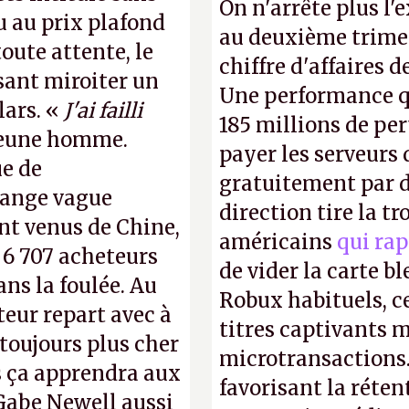
On n'arrête plus l'
u au prix plafond
au deuxième trimes
oute attente, le
chiffre d'affaires d
isant miroiter un
Une performance q
lars. «
J'ai failli
185 millions de per
 jeune homme.
payer les serveurs
ue de
gratuitement par d
range vague
direction tire la t
nt venus de Chine,
américains
qui rap
: 6 707 acheteurs
de vider la carte 
ns la foulée. Au
Robux habituels, ce
uteur repart avec à
titres captivants m
 toujours plus cher
microtransactions
s ça apprendra aux
favorisant la réte
Gabe Newell aussi