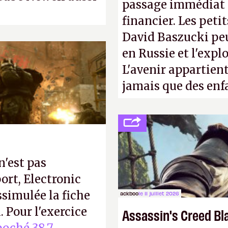
passage immédiat à
financier. Les petit
David Baszucki peu
en Russie et l'expl
L'avenir appartient
jamais que des enf
n'est pas
ort, Electronic
ssimulée la fiche
ackboo
le 11 juillet 2026
 Pour l'exercice
Assassin's Creed Bl