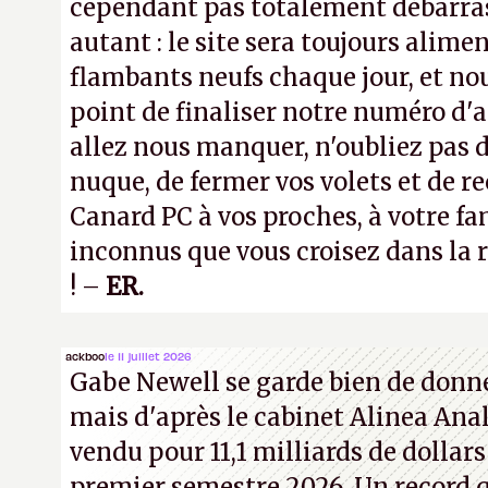
cependant pas totalement débarra
autant : le site sera toujours alimen
flambants neufs chaque jour, et no
point de finaliser notre numéro d'ao
allez nous manquer, n'oubliez pas d
nuque, de fermer vos volets et de
Canard PC à vos proches, à votre fa
inconnus que vous croisez dans la r
! –
ER.
ackboo
le 11 juillet 2026
Gabe Newell se garde bien de donner
mais d'après le cabinet Alinea Anal
vendu pour 11,1 milliards de dollars
premier semestre 2026. Un record q