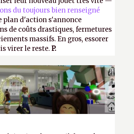
iser leur nouveau jouet très vite —
ions du toujours bien renseigné
e plan d'action s'annonce
ons de coûts drastiques, fermetures
ciements massifs. En gros, essorer
uis virer le reste.
P.