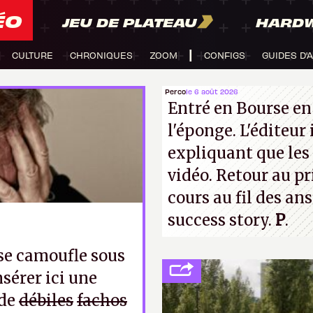
ÉO
JEU DE PLATEAU
HARD
CULTURE
CHRONIQUES
ZOOM
CONFIGS
GUIDES D'
Perco
le 6 août 2026
Entré en Bourse en
l'éponge. L'éditeur
expliquant que les 
vidéo. Retour au p
cours au fil des an
success story.
P
.
 se camoufle sous
nsérer ici une
 de
débiles
fachos