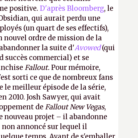
me positive.
D'après Bloomberg
, le
Obsidian, qui aurait perdu une
oyés (un quart de ses effectifs),
n nouvel ordre de mission de la
 abandonner la suite d'
Avowed
(qui
nd succès commercial) et se
franchise
Fallout.
Pour mémoire,
'est sorti ce que de nombreux fans
le meilleur épisode de la série,
 en 2010. Josh Sawyer, qui avait
eloppement de
Fallout New Vegas
,
 ce nouveau projet – il abandonne
non annoncé sur lequel il
 quelque temps. Avant de s'emballer