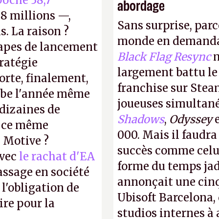
oché 38,7
abordage
8 millions —,
Sans surprise, parc
s. La raison ?
monde en demanda
tapes de lancement
Black Flag Resync
m
tratégie
largement battu le
orte, finalement,
franchise sur Stea
mbe l'année même
joueuses simultanés
dizaines de
Shadows
,
Odyssey
r ce même
000. Mais il faudr
u Motive ?
succès comme celui
avec
le rachat d'EA
forme du temps jadi
assage en société
annonçait une cin
 l'obligation de
Ubisoft Barcelona, 
ire pour la
studios internes à 