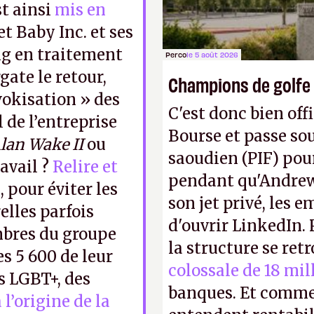
st ainsi
mis en
t Baby Inc. et ses
ng en traitement
Perco
le 5 août 2026
gate le retour,
Champions de golfe
 wokisation » des
C'est donc bien offi
l de l’entreprise
Bourse et passe sou
lan Wake II
ou
saoudien (PIF) pour
ravail ?
Relire et
pendant qu'Andrew
, pour éviter les
son jet privé, les e
elles parfois
d'ouvrir LinkedIn.
mbres du groupe
la structure se ret
s 5 600 de leur
colossale de 18 mil
es LGBT+, des
banques. Et comme
l’origine de la