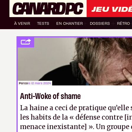
JEU VID
À VENIR
TESTS
EN CHANTIER
DOSSIERS
RÉTRO
Perco
le 12 mars 2024
Anti-Woke of shame
La haine a ceci de pratique qu’elle
les habits de la « défense contre [i
menace inexistante] ». Un groupe