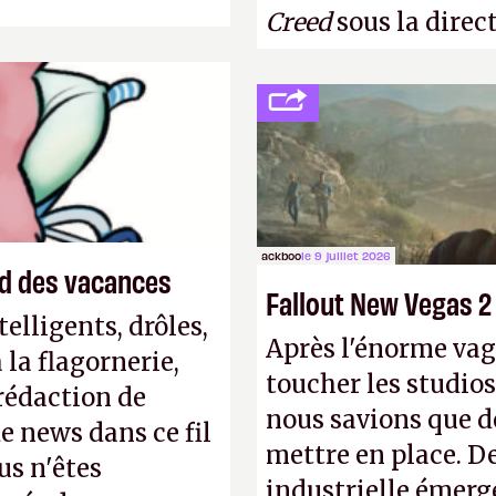
Creed
sous la direc
ackboo
le 9 juillet 2026
end des vacances
Fallout New Vegas 2
elligents, drôles,
Après l'énorme vag
la flagornerie,
toucher les studios
 rédaction de
nous savions que d
de news dans ce fil
mettre en place. D
us n'êtes
industrielle émerg