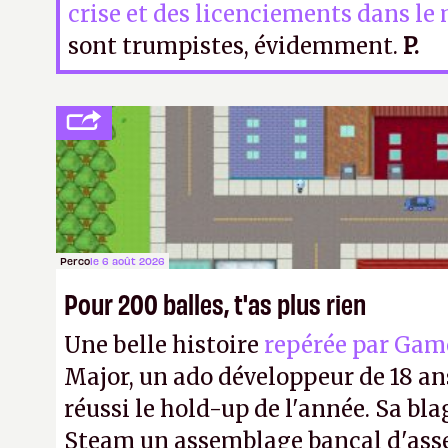
crise et des licenciements dans le 
sont trumpistes, évidemment.
P.
Perco
le 6 août 2026
Pour 200 balles, t'as plus rien
Une belle histoire
repérée par Gam
Major, un ado développeur de 18 ans
réussi le hold-up de l'année. Sa bla
Steam un assemblage bancal d'asse