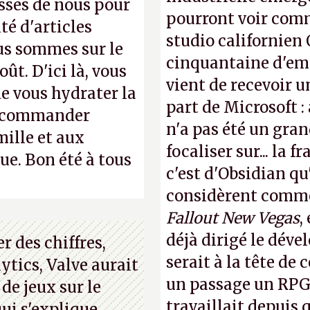
ssés de nous pour
pourront voir com
té d'articles
studio californien 
us sommes sur le
cinquantaine d'empl
ût. D'ici là, vous
vient de recevoir u
e vous hydrater la
part de Microsoft :
 recommander
n'a pas été un gra
mille et aux
focaliser sur... la 
ue. Bon été à tous
c'est d'Obsidian qu
considèrent comme 
Fallout New Vegas
,
déjà dirigé le dév
 des chiffres,
serait à la tête de
ytics, Valve aurait
un passage un RPG 
 de jeux sur le
travaillait depuis
ui s'explique