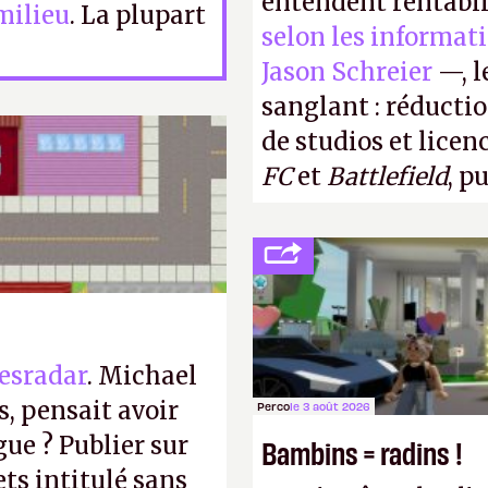
entendent rentabil
milieu
. La plupart
selon les informat
Jason Schreier
—, l
sanglant : réducti
de studios et licen
FC
et
Battlefield
, p
esradar
. Michael
, pensait avoir
Perco
le 3 août 2026
gue ? Publier sur
Bambins = radins !
ts intitulé sans