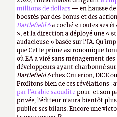
2026, l’inestimable dirigeant
a emp
millions de dollars
— en hausse de 
boostés par des bonus et des action
Battlefield 6
a coché « toutes ses é
», et la direction a déployé une « s
audacieuse » basée sur l'IA. Qu'imp
que Cette prime astronomique to
où EA a viré sans ménagement des 
développeurs ayant charbonné su
Battlefield 6
chez Criterion, DICE o
Profitons bien de ces révélations : 
par l'Arabie saoudite
pour et son p
privée, l'éditeur n'aura bientôt plus
publier ses bilans. Encore une victo