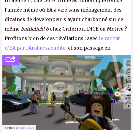
finalement, que cette prime astronomique tombe
l'année même où EA a viré sans ménagement des
dizaines de développeurs ayant charbonné sur ce
même
Battlefield 6
chez Criterion, DICE ou Motive ?
Profitons bien de ces révélations : avec
le rachat
d'EA par l'Arabie saoudite
et son passage en
société privée, l'éditeur n'aura bientôt plus
l'obligation de publier ses bilans. Encore une
victoire pour la transparence.
P.
Perco
le 3 août 2026