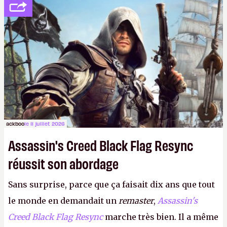
votre famille et aux inconnus que vous croisez
dans la rue. Bon été à tous ! –
ER.
ackboo
le 11 juillet 2026
Assassin's Creed Black Flag Resync
réussit son abordage
Sans surprise, parce que ça faisait dix ans que tout
le monde en demandait un
remaster
,
Assassin's
Creed Black Flag Resync
marche très bien. Il a même