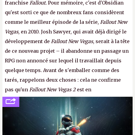
franchise
Fallout.
Pour mémoire, c'est d'Obsidian
qu'est sorti ce que de nombreux fans considèrent
comme le meilleur épisode de la série,
Fallout New
Vegas
, en 2010. Josh Sawyer, qui avait déjà dirigé le
développement de
Fallout New Vegas
, serait à la tête
de ce nouveau projet – il abandonne un passage un
RPG non annoncé sur lequel il travaillait depuis
quelque temps. Avant de s'emballer comme des
tarés, rappelons deux choses : cela ne confirme
pas qu'un
Fallout New Vegas 2
est en
développement (pour ce que l'on sait, ils bossent
peut-être sur
Fallout Football
ou
Fallout vs. Les
Lapins Crétins)
et l'Obsidian d'aujourd'hui n'est plus
le même studio qu'il y a 15 ans. Mais bon, OK, on