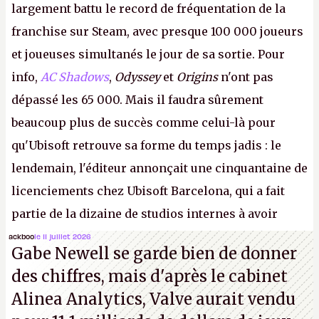
largement battu le record de fréquentation de la
franchise sur Steam, avec presque 100 000 joueurs
et joueuses simultanés le jour de sa sortie. Pour
info,
AC Shadows
,
Odyssey
et
Origins
n'ont pas
dépassé les 65 000. Mais il faudra sûrement
beaucoup plus de succès comme celui-là pour
qu'Ubisoft retrouve sa forme du temps jadis : le
lendemain, l'éditeur annonçait une cinquantaine de
licenciements chez Ubisoft Barcelona, qui a fait
partie de la dizaine de studios internes à avoir
travaillé sur cet
Assassin's Creed
sous la direction
ackboo
le 11 juillet 2026
Gabe Newell se garde bien de donner
d'Ubisoft Singapour.
A.
des chiffres, mais d'après le cabinet
Alinea Analytics, Valve aurait vendu