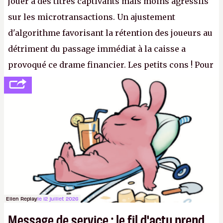
jouer à des titres captivants mais moins agressifs
sur les microtransactions. Un ajustement
d'algorithme favorisant la rétention des joueurs au
détriment du passage immédiat à la caisse a
provoqué ce drame financier. Les petits cons ! Pour
se consoler, le PDG David Baszucki peut compter
sur le déblocage du jeu en Russie et l'explosion des
joueurs majeurs (+32 %). L'avenir appartient donc
aux adultes, qui ne sont jamais que des enfants
avec du pouvoir d'achat.
P.
Ellen Replay
le 12 juillet 2026
Message de service : le fil d'actu prend