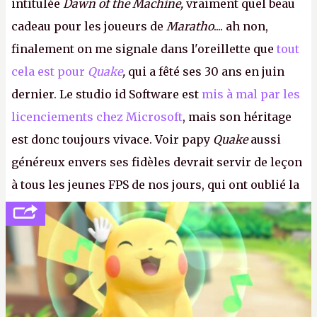
intitulée
Dawn of the Machine,
vraiment quel beau
cadeau pour les joueurs de
Maratho
.... ah non,
finalement on me signale dans l'oreillette que
tout
cela est pour
Quake
,
qui a fêté ses 30 ans en juin
dernier. Le studio id Software est
mis à mal par les
licenciements chez Microsoft
, mais son héritage
est donc toujours vivace. Voir papy
Quake
aussi
généreux envers ses fidèles devrait servir de leçon
à tous les jeunes FPS de nos jours, qui ont oublié la
politesse et le respect envers leurs joueurs et les
anciens. Il leur faudrait une bonne guerre des
consoles à ces petits cons !
P.