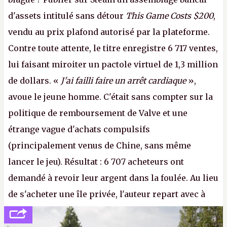
d'assets intitulé sans détour
This Game Costs $200
,
vendu au prix plafond autorisé par la plateforme.
Contre toute attente, le titre enregistre 6 717 ventes,
lui faisant miroiter un pactole virtuel de 1,3 million
de dollars. «
J'ai failli faire un arrêt cardiaque
»,
avoue le jeune homme. C'était sans compter sur la
politique de remboursement de Valve et une
étrange vague d'achats compulsifs
(principalement venus de Chine, sans même
lancer le jeu). Résultat : 6 707 acheteurs ont
demandé à revoir leur argent dans la foulée. Au lieu
de s'acheter une île privée, l'auteur repart avec à
peine 2 000 dollars en poche. C'est toujours plus
cher payé que le temps passé à dev, mais ça