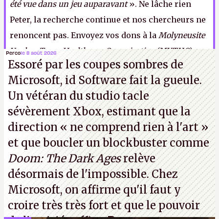
été vue dans un jeu auparavant
». Ne lâche rien
Peter, la recherche continue et nos chercheurs ne
renoncent pas. Envoyez vos dons à la
Molyneusite
Yankee Team Healthcare Organisation
(MYTHO).
Perco
le 8 août 2026
Essoré par les coupes sombres de
Aidez-nous, aidez-les.
P.
Microsoft, id Software fait la gueule.
Un vétéran du studio
tacle
sévèrement Xbox
, estimant que la
direction
« ne comprend rien à l'art »
et que boucler un blockbuster comme
Doom: The Dark Ages
relève
désormais de l'impossible. Chez
Microsoft, on affirme qu'il faut y
croire très très fort et que le pouvoir