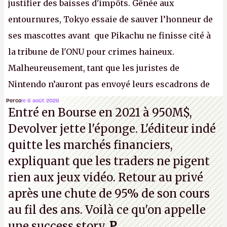
justifier des baisses d'impôts. Gênée aux
entournures, Tokyo essaie de sauver l’honneur de
ses mascottes avant que Pikachu ne finisse cité à
la tribune de l'ONU pour crimes haineux.
Malheureusement, tant que les juristes de
Nintendo n’auront pas envoyé leurs escadrons de
la mort judiciaires pour distribuer du copyright
Perco
le 6 août 2026
Entré en Bourse en 2021 à 950M$,
strike à tour de bras, l'Oncle Sam continuera
Devolver jette l'éponge. L'éditeur indé
d'étaler sa confiture intellectuelle sur vos
quitte les marchés financiers,
souvenirs d'enfance.
P.
expliquant que les traders ne pigent
rien aux jeux vidéo. Retour au privé
après une chute de 95% de son cours
au fil des ans. Voilà ce qu'on appelle
une success story.
P
.