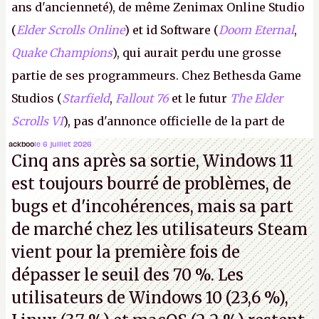
ans d'ancienneté), de même Zenimax Online Studio
(
Elder Scrolls Online
) et id Software (
Doom Eternal
,
Quake Champions
), qui aurait perdu une grosse
partie de ses programmeurs. Chez Bethesda Game
Studios (
Starfield
,
Fallout 76
et le futur
The Elder
Scrolls VI
), pas d'annonce officielle de la part de
Microsoft, mais le syndicat des employés confirme
ackboo
le 6 juillet 2026
Cinq ans après sa sortie, Windows 11
de nombreux licenciements.
A.
est toujours bourré de problèmes, de
bugs et d'incohérences, mais sa part
de marché chez les utilisateurs Steam
vient pour la première fois de
dépasser le seuil des 70 %. Les
utilisateurs de Windows 10 (23,6 %),