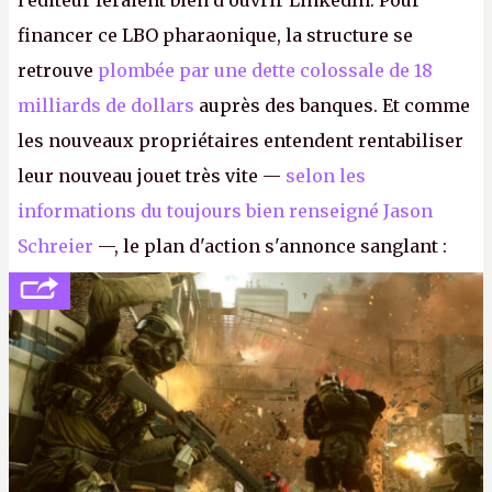
l'éditeur feraient bien d'ouvrir LinkedIn. Pour
financer ce LBO pharaonique, la structure se
retrouve
plombée par une dette colossale de 18
milliards de dollars
auprès des banques. Et comme
les nouveaux propriétaires entendent rentabiliser
leur nouveau jouet très vite —
selon les
informations du toujours bien renseigné Jason
Schreier
—, le plan d'action s'annonce sanglant :
réductions de coûts drastiques, fermetures de
studios et licenciements massifs. En gros, essorer
FC
et
Battlefield
, puis virer le reste.
P.