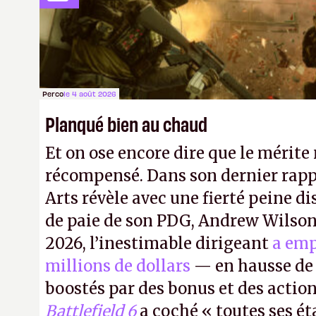
c’est quand même plus séduisant.
Perco
le 4 août 2026
Planqué bien au chaud
Et on ose encore dire que le mérite 
récompensé. Dans son dernier rapp
Arts révèle avec une fierté peine di
de paie de son PDG, Andrew Wilson.
2026, l’inestimable dirigeant
a emp
millions de dollars
— en hausse de 
boostés par des bonus et des action
Battlefield 6
a coché « toutes ses é