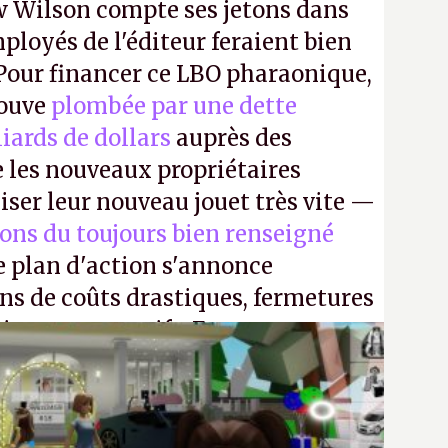
 Wilson compte ses jetons dans
mployés de l'éditeur feraient bien
 Pour financer ce LBO pharaonique,
rouve
plombée par une dette
liards de dollars
auprès des
 les nouveaux propriétaires
iser leur nouveau jouet très vite —
ions du toujours bien renseigné
e plan d'action s'annonce
ons de coûts drastiques, fermetures
ciements massifs. En gros, essorer
uis virer le reste.
P.