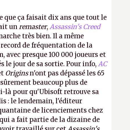
e que ça faisait dix ans que tout le
it un
remaster
,
Assassin's Creed
arche très bien. Il a même
 record de fréquentation de la
m, avec presque 100 000 joueurs et
 le jour de sa sortie. Pour info,
AC
et
Origins
n'ont pas dépassé les 65
a sûrement beaucoup plus de
-là pour qu'Ubisoft retrouve sa
s : le lendemain, l'éditeur
quantaine de licenciements chez
qui a fait partie de la dizaine de
avoir travaillé sur cet
Assassin's