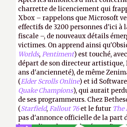
charrette de licenciement qui frapp
Xbox – rappelons que Microsoft veu
effectifs de 3200 personnes d'ici à l
fiscale –, de nouveaux détails émer
victimes. On apprend ainsi qu'Obsi
Worlds
,
Pentiment
) est touché, av
départ de son directeur artistique, 
ans d'ancienneté), de même Zenim
(
Elder Scrolls Online
) et id Software
Quake Champions
), qui aurait perd
de ses programmeurs. Chez Bethes
(
Starfield
,
Fallout 76
et le futur
The 
pas d'annonce officielle de la part 
le syndicat des employés confirm