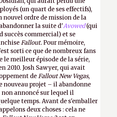
Obsidian, qui aurait perdu une
oyés (un quart de ses effectifs),
n nouvel ordre de mission de la
 abandonner la suite d'
Avowed
(qui
nd succès commercial) et se
franchise
Fallout.
Pour mémoire,
'est sorti ce que de nombreux fans
le meilleur épisode de la série,
 en 2010. Josh Sawyer, qui avait
eloppement de
Fallout New Vegas
,
 ce nouveau projet – il abandonne
non annoncé sur lequel il
 quelque temps. Avant de s'emballer
appelons deux choses : cela ne