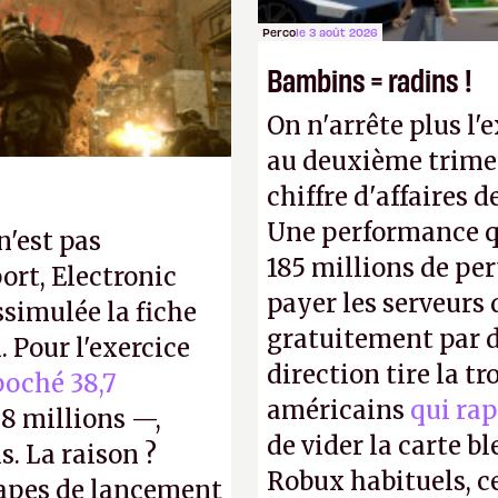
Perco
le 3 août 2026
Bambins = radins !
On n'arrête plus l'
au deuxième trimes
chiffre d'affaires d
Une performance q
n'est pas
185 millions de per
ort, Electronic
payer les serveurs
ssimulée la fiche
gratuitement par d
 Pour l'exercice
direction tire la t
oché 38,7
américains
qui rap
8 millions —,
de vider la carte 
s. La raison ?
Robux habituels, ce
tapes de lancement