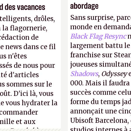
abordage
end des vacances
Sans surprise, parc
elligents, drôles,
monde en demanda
la flagornerie,
Black Flag Resync
m
 rédaction de
largement battu le
de news dans ce fil
franchise sur Stea
us n'êtes
joueuses simultanés
ssés de nous pour
Shadows
,
Odyssey
té d'articles
000. Mais il faudr
us sommes sur le
succès comme celui
ût. D'ici là, vous
forme du temps jadi
e vous hydrater la
annonçait une cin
 recommander
Ubisoft Barcelona, 
mille et aux
studios internes à 