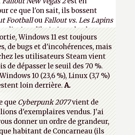
n
Fallout New Vegas 2
est en
 ce que l'on sait, ils bossent
ut Football
ou
Fallout vs. Les Lapins
an d'aujourd'hui n'est plus le
ortie, Windows 11 est toujours
 a 15 ans. Mais bon, OK, on peut
s, de bugs et d'incohérences, mais
asmer.
A.
chez les utilisateurs Steam vient
is de dépasser le seuil des 70 %.
 Windows 10 (23,6 %), Linux (3,7 %)
stent loin derrière.
A.
e que
Cyberpunk 2077
vient de
lions d'exemplaires vendus. J'ai
 vous donner un ordre de grandeur,
que habitant de Concarneau (ils