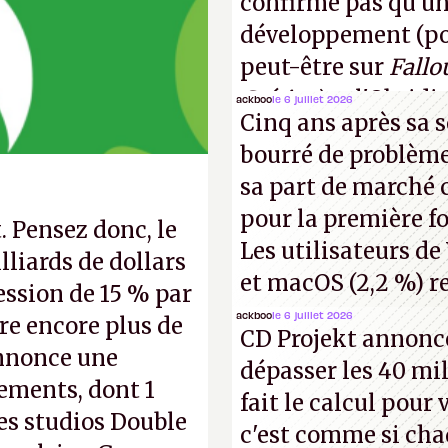
confirme pas qu'u
développement (pour
peut-être sur
Fallo
Crétins)
et l'Obsidi
ackboo
le 6 juillet 2026
Cinq ans après sa s
même studio qu'il y
bourré de problème
commencer à fant
sa part de marché 
pour la première fo
. Pensez donc, le
Les utilisateurs de
lliards de dollars
et macOS (2,2 %) re
ession de 15 % par
ackboo
le 6 juillet 2026
aire encore plus de
CD Projekt annonc
 annonce une
dépasser les 40 mil
iements, dont 1
fait le calcul pour
es studios Double
c'est comme si cha