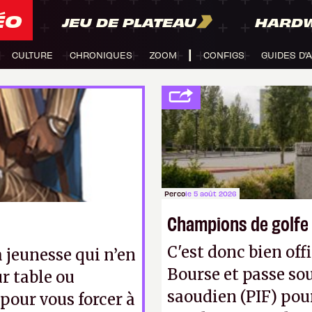
ÉO
JEU DE PLATEAU
HARD
CULTURE
CHRONIQUES
ZOOM
CONFIGS
GUIDES D'
Perco
le 5 août 2026
Champions de golfe
C'est donc bien offi
 jeunesse qui n’en
Bourse et passe sou
ur table ou
saoudien (PIF) pour
 pour vous forcer à