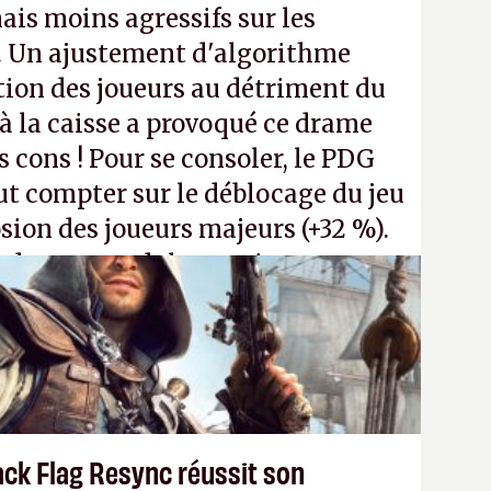
ais moins agressifs sur les
. Un ajustement d'algorithme
ntion des joueurs au détriment du
 la caisse a provoqué ce drame
s cons ! Pour se consoler, le PDG
t compter sur le déblocage du jeu
osion des joueurs majeurs (+32 %).
 donc aux adultes, qui ne sont
ants avec du pouvoir d'achat.
P.
ack Flag Resync réussit son