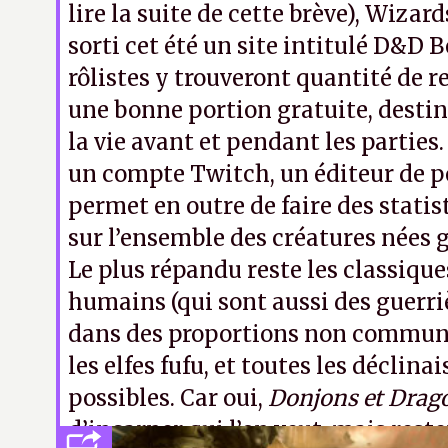
lire la suite de cette brève), Wizard
sorti cet été un site intitulé D&D 
rôlistes y trouveront quantité de r
une bonne portion gratuite, destiné
la vie avant et pendant les parties
un compte Twitch, un éditeur de 
permet en outre de faire des statis
sur l’ensemble des créatures nées g
Le plus répandu reste les classique
humains (qui sont aussi des guerr
dans des proportions non communiq
les elfes fufu, et toutes les déclin
possibles. Car oui,
Donjons et Drag
d’incarner qui l’on veut, mais rest