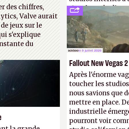
ue. Bon été à tous
 des chiffres,
Creed
sous la direc
ytics, Valve aurait
 de jeux sur le
ui s'explique
nstante du
ackboo
le 9 juillet 2026
Fallout New Vegas 2
Après l'énorme vag
toucher les studios
nous savions que d
mettre en place. D
industrielle émerg
e
pourront voir com
ant la grande