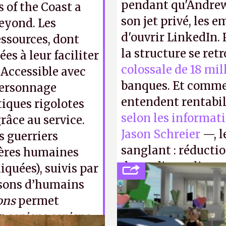
pendant qu'Andrew
s of the Coast a
son jet privé, les e
Beyond. Les
d'ouvrir LinkedIn.
essources, dont
la structure se ret
es à leur faciliter
colossale de 18 mil
. Accessible avec
banques. Et comme
personnage
entendent rentabil
tiques rigolotes
selon les informat
râce au service.
Jason Schreier
—, l
s guerriers
sanglant : réducti
ières humaines
de studios et licen
uées), suivis par
FC
et
Battlefield
, p
aisons d’humains
ons
permet
er
sapiens sapiens