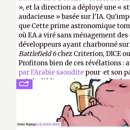
», et la direction a déployé une « s
audacieuse » basée sur l'IA. Qu'imp
que Cette prime astronomique to
où EA a viré sans ménagement des 
développeurs ayant charbonné su
Battlefield 6
chez Criterion, DICE o
Profitons bien de ces révélations : 
par l'Arabie saoudite
pour et son p
privée, l'éditeur n'aura bientôt plus
publier ses bilans. Encore une victo
transparence.
P.
Ellen Replay
le 12 juillet 2026