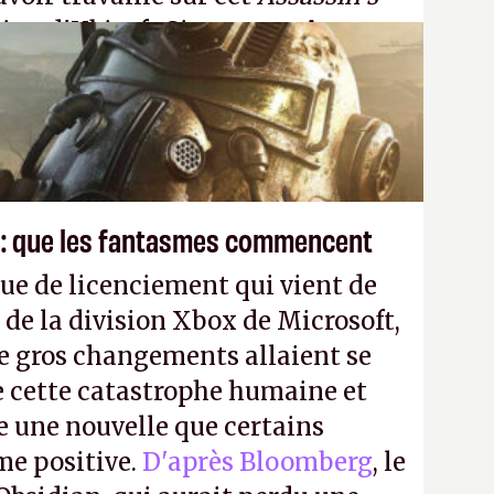
tion d'Ubisoft Singapour.
A.
 : que les fantasmes commencent
ue de licenciement qui vient de
 de la division Xbox de Microsoft,
e gros changements allaient se
e cette catastrophe humaine et
e une nouvelle que certains
me positive.
D'après Bloomberg
, le