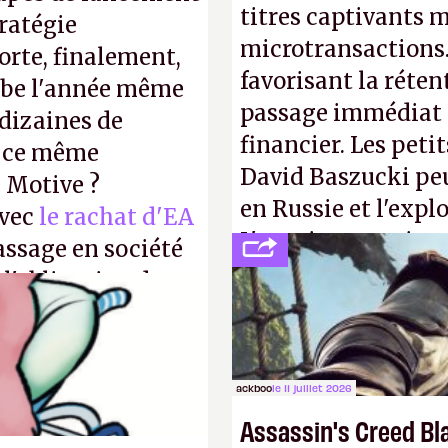
titres captivants m
tratégie
microtransactions
orte, finalement,
favorisant la réte
mbe l'année même
passage immédiat à
dizaines de
financier. Les petit
r ce même
David Baszucki peu
u Motive ?
en Russie et l'expl
avec
le rachat d'EA
L'avenir appartient
assage en société
jamais que des enf
 l'obligation de
ire pour la
ackboo
le 11 juillet 2026
Assassin's Creed Bl