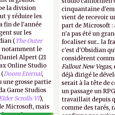
studio californien 
e la division
cinquantaine d'empl
t y réduire les
vient de recevoir u
a fin de l'année
part de Microsoft :
gent sur les
n'a pas été un gra
dian (
The Outer
focaliser sur... la 
ec notamment le
c'est d'Obsidian qu
Daniel Alpert (21
considèrent comme 
ax Online Studio
Fallout New Vegas
,
 (
Doom Eternal
,
déjà dirigé le dév
u une grosse partie
serait à la tête de
da Game Studios
un passage un RPG 
Elder Scrolls VI
),
travaillait depuis
de Microsoft, mais
comme des tarés, r
e de nombreux