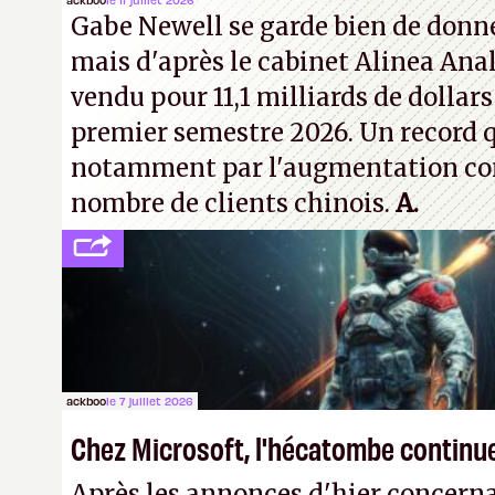
inconnus que vous croisez dans la r
Gabe Newell se garde bien de donner
! –
ER.
mais d'après le cabinet Alinea Anal
vendu pour 11,1 milliards de dollars
premier semestre 2026. Un record q
notamment par l'augmentation co
nombre de clients chinois.
A.
ackboo
le 7 juillet 2026
Chez Microsoft, l'hécatombe continu
Après les annonces d'hier concern