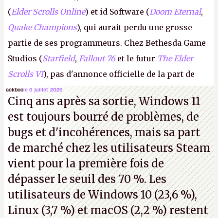
(
Elder Scrolls Online
) et id Software (
Doom Eternal
,
Quake Champions
), qui aurait perdu une grosse
partie de ses programmeurs. Chez Bethesda Game
Studios (
Starfield
,
Fallout 76
et le futur
The Elder
Scrolls VI
), pas d'annonce officielle de la part de
Microsoft, mais le syndicat des employés confirme
ackboo
le 6 juillet 2026
Cinq ans après sa sortie, Windows 11
de nombreux licenciements.
A.
est toujours bourré de problèmes, de
bugs et d'incohérences, mais sa part
de marché chez les utilisateurs Steam
vient pour la première fois de
dépasser le seuil des 70 %. Les
utilisateurs de Windows 10 (23,6 %),
Linux (3,7 %) et macOS (2,2 %) restent