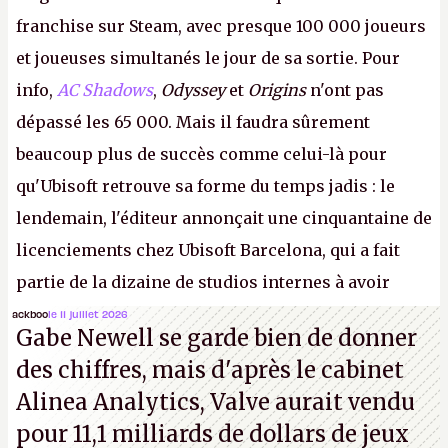
franchise sur Steam, avec presque 100 000 joueurs
et joueuses simultanés le jour de sa sortie. Pour
info,
AC Shadows
,
Odyssey
et
Origins
n'ont pas
dépassé les 65 000. Mais il faudra sûrement
beaucoup plus de succès comme celui-là pour
qu'Ubisoft retrouve sa forme du temps jadis : le
lendemain, l'éditeur annonçait une cinquantaine de
licenciements chez Ubisoft Barcelona, qui a fait
partie de la dizaine de studios internes à avoir
travaillé sur cet
Assassin's Creed
sous la direction
ackboo
le 11 juillet 2026
Gabe Newell se garde bien de donner
d'Ubisoft Singapour.
A.
des chiffres, mais d'après le cabinet
Alinea Analytics, Valve aurait vendu
pour 11,1 milliards de dollars de jeux