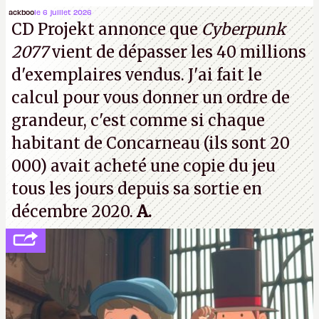
(Dishonored,
Deathloop
) pourraient faire partie des
ackboo
le 6 juillet 2026
CD Projekt annonce que
Cyberpunk
prochaines victimes, puisque Microsoft a confirmé
2077
vient de dépasser les 40 millions
vouloir se séparer du studio.
A.
d'exemplaires vendus. J'ai fait le
calcul pour vous donner un ordre de
grandeur, c'est comme si chaque
habitant de Concarneau (ils sont 20
000) avait acheté une copie du jeu
tous les jours depuis sa sortie en
décembre 2020.
A.