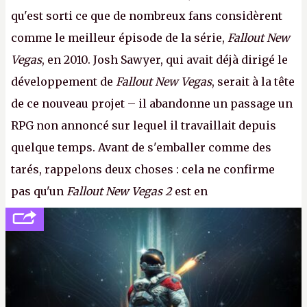
qu'est sorti ce que de nombreux fans considèrent
comme le meilleur épisode de la série,
Fallout New
Vegas
, en 2010. Josh Sawyer, qui avait déjà dirigé le
développement de
Fallout New Vegas
, serait à la tête
de ce nouveau projet – il abandonne un passage un
RPG non annoncé sur lequel il travaillait depuis
quelque temps. Avant de s'emballer comme des
tarés, rappelons deux choses : cela ne confirme
pas qu'un
Fallout New Vegas 2
est en
développement (pour ce que l'on sait, ils bossent
peut-être sur
Fallout Football
ou
Fallout vs. Les
Lapins Crétins)
et l'Obsidian d'aujourd'hui n'est plus
le même studio qu'il y a 15 ans. Mais bon, OK, on
peut commencer à fantasmer.
A.