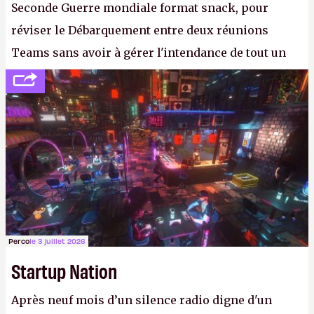
Seconde Guerre mondiale format snack, pour
réviser le Débarquement entre deux réunions
Teams sans avoir à gérer l'intendance de tout un
continent. Pauvre ackboo, après avoir uriné sur ses
bottes, Relic vient donc de déféquer dans son
casque.
P.
Perco
le 3 juillet 2026
Startup Nation
Après neuf mois d’un silence radio digne d'un