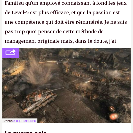
Famitsu qu'un employé connaissant à fond les jeux
de Level-5 est plus efficace, et que la passion est
une compétence qui doit être rémunérée. Je ne sais
pas trop quoi penser de cette méthode de
management originale mais, dans le doute, j'ai
décidé d'apprendre par cœur les 300 derniers
numéros de
Canard PC
avant de demander une
augmentation à Ivan Le Fou.
A.
Perco
le 3 juillet 2026