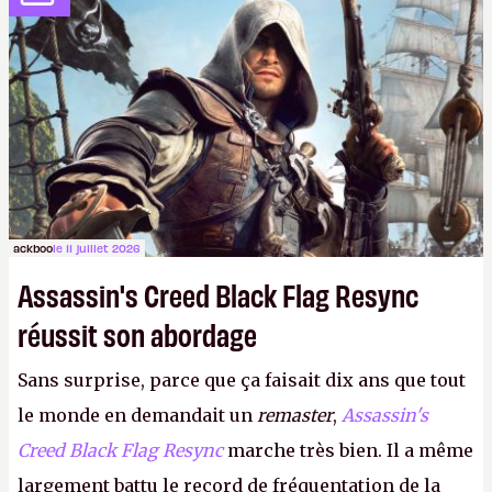
dans la rue. Bon été à tous ! –
ER.
ackboo
le 11 juillet 2026
Assassin's Creed Black Flag Resync
réussit son abordage
Sans surprise, parce que ça faisait dix ans que tout
le monde en demandait un
remaster
,
Assassin's
Creed Black Flag Resync
marche très bien. Il a même
largement battu le record de fréquentation de la