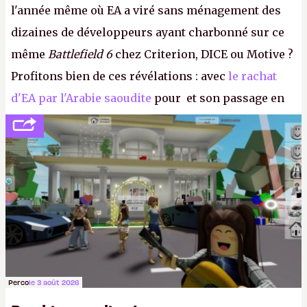
l'année même où EA a viré sans ménagement des
dizaines de développeurs ayant charbonné sur ce
même
Battlefield 6
chez Criterion, DICE ou Motive ?
Profitons bien de ces révélations : avec
le rachat
d'EA par l'Arabie saoudite
pour et son passage en
société privée, l'éditeur n'aura bientôt plus
l'obligation de publier ses bilans. Encore une
victoire pour la transparence.
P.
Perco
le 3 août 2026