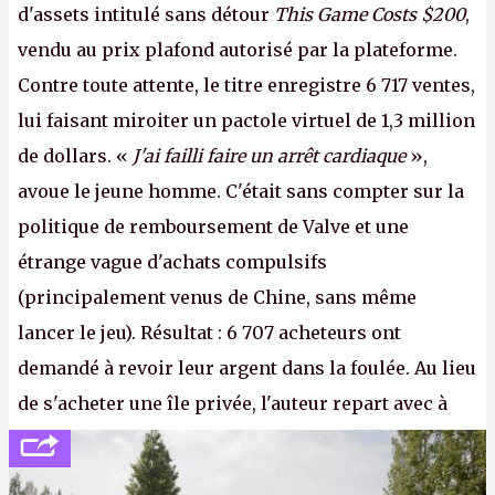
d'assets intitulé sans détour
This Game Costs $200
,
vendu au prix plafond autorisé par la plateforme.
Contre toute attente, le titre enregistre 6 717 ventes,
lui faisant miroiter un pactole virtuel de 1,3 million
de dollars. «
J'ai failli faire un arrêt cardiaque
»,
avoue le jeune homme. C'était sans compter sur la
politique de remboursement de Valve et une
étrange vague d'achats compulsifs
(principalement venus de Chine, sans même
lancer le jeu). Résultat : 6 707 acheteurs ont
demandé à revoir leur argent dans la foulée. Au lieu
de s'acheter une île privée, l'auteur repart avec à
peine 2 000 dollars en poche. C'est toujours plus
cher payé que le temps passé à dev, mais ça