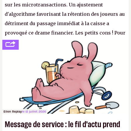
sur les microtransactions. Un ajustement
d'algorithme favorisant la rétention des joueurs au
détriment du passage immédiat à la caisse a
provoqué ce drame financier. Les petits cons ! Pour
se consoler, le PDG David Baszucki peut compter
sur le déblocage du jeu en Russie et l'explosion des
joueurs majeurs (+32 %). L'avenir appartient donc
aux adultes, qui ne sont jamais que des enfants
avec du pouvoir d'achat.
P.
Ellen Replay
le 12 juillet 2026
Message de service : le fil d'actu prend