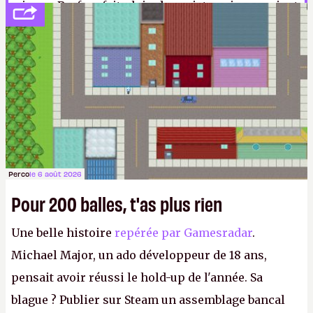
niveau. Bref, ça fait plein de projets qui pourraient
être chouettes, même si l'histoire du studio ces
dernières années nous incite à une grande
prudence.
N.M.
Perco
le 6 août 2026
Pour 200 balles, t'as plus rien
Une belle histoire
repérée par Gamesradar
.
Michael Major, un ado développeur de 18 ans,
pensait avoir réussi le hold-up de l'année. Sa
blague ? Publier sur Steam un assemblage bancal