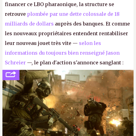
financer ce LBO pharaonique, la structure se
retrouve
plombée par une dette colossale de 18
milliards de dollars
auprès des banques. Et comme
les nouveaux propriétaires entendent rentabiliser
leur nouveau jouet très vite —
selon les
informations du toujours bien renseigné Jason
Schreier
—, le plan d'action s'annonce sanglant :
réductions de coûts drastiques, fermetures de
studios et licenciements massifs. En gros, essorer
FC
et
Battlefield
, puis virer le reste.
P.