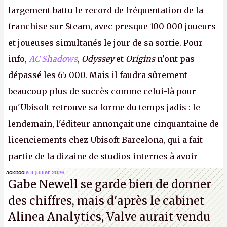
largement battu le record de fréquentation de la
franchise sur Steam, avec presque 100 000 joueurs
et joueuses simultanés le jour de sa sortie. Pour
info,
AC Shadows
,
Odyssey
et
Origins
n'ont pas
dépassé les 65 000. Mais il faudra sûrement
beaucoup plus de succès comme celui-là pour
qu'Ubisoft retrouve sa forme du temps jadis : le
lendemain, l'éditeur annonçait une cinquantaine de
licenciements chez Ubisoft Barcelona, qui a fait
partie de la dizaine de studios internes à avoir
travaillé sur cet
Assassin's Creed
sous la direction
ackboo
le 11 juillet 2026
Gabe Newell se garde bien de donner
d'Ubisoft Singapour.
A.
des chiffres, mais d'après le cabinet
Alinea Analytics, Valve aurait vendu