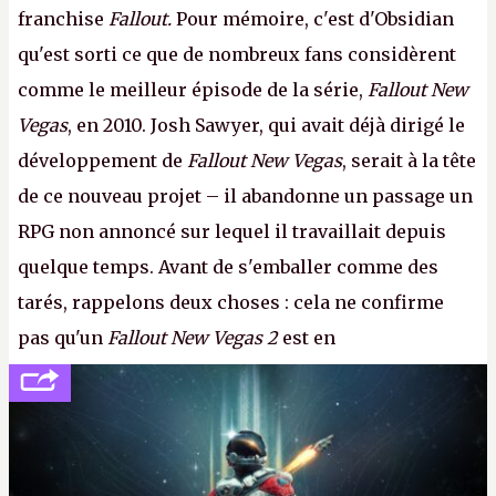
franchise
Fallout.
Pour mémoire, c'est d'Obsidian
qu'est sorti ce que de nombreux fans considèrent
comme le meilleur épisode de la série,
Fallout New
Vegas
, en 2010. Josh Sawyer, qui avait déjà dirigé le
développement de
Fallout New Vegas
, serait à la tête
de ce nouveau projet – il abandonne un passage un
RPG non annoncé sur lequel il travaillait depuis
quelque temps. Avant de s'emballer comme des
tarés, rappelons deux choses : cela ne confirme
pas qu'un
Fallout New Vegas 2
est en
développement (pour ce que l'on sait, ils bossent
peut-être sur
Fallout Football
ou
Fallout vs. Les
Lapins Crétins)
et l'Obsidian d'aujourd'hui n'est plus
le même studio qu'il y a 15 ans. Mais bon, OK, on