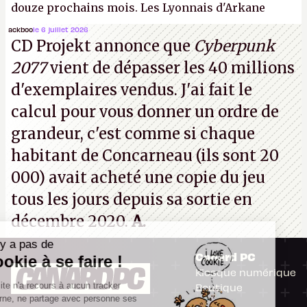
douze prochains mois. Les Lyonnais d'Arkane
(Dishonored,
Deathloop
) pourraient faire partie des
ackboo
le 6 juillet 2026
CD Projekt annonce que
Cyberpunk
prochaines victimes, puisque Microsoft a confirmé
2077
vient de dépasser les 40 millions
vouloir se séparer du studio.
A.
d'exemplaires vendus. J'ai fait le
calcul pour vous donner un ordre de
grandeur, c'est comme si chaque
habitant de Concarneau (ils sont 20
000) avait acheté une copie du jeu
tous les jours depuis sa sortie en
décembre 2020.
A.
Il n'y a pas de
Canard PC
Cookie à se faire !
Kiosque numérique
Ce site n'a recours à aucun tracker
Boutique
externe, ne partage avec personne ses