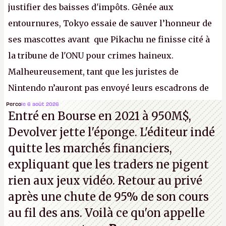
justifier des baisses d'impôts. Gênée aux
entournures, Tokyo essaie de sauver l’honneur de
ses mascottes avant que Pikachu ne finisse cité à
la tribune de l'ONU pour crimes haineux.
Malheureusement, tant que les juristes de
Nintendo n’auront pas envoyé leurs escadrons de
la mort judiciaires pour distribuer du copyright
Perco
le 6 août 2026
Entré en Bourse en 2021 à 950M$,
strike à tour de bras, l'Oncle Sam continuera
Devolver jette l'éponge. L'éditeur indé
d'étaler sa confiture intellectuelle sur vos
quitte les marchés financiers,
souvenirs d'enfance.
P.
expliquant que les traders ne pigent
rien aux jeux vidéo. Retour au privé
après une chute de 95% de son cours
au fil des ans. Voilà ce qu'on appelle