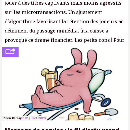
jouer à des titres captivants mais moins agressifs
sur les microtransactions. Un ajustement
d'algorithme favorisant la rétention des joueurs au
détriment du passage immédiat à la caisse a
provoqué ce drame financier. Les petits cons ! Pour
se consoler, le PDG David Baszucki peut compter
sur le déblocage du jeu en Russie et l'explosion des
joueurs majeurs (+32 %). L'avenir appartient donc
aux adultes, qui ne sont jamais que des enfants
avec du pouvoir d'achat.
P.
Ellen Replay
le 12 juillet 2026