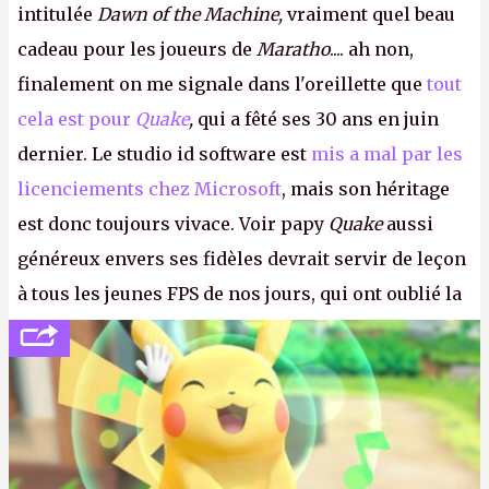
intitulée
Dawn of the Machine,
vraiment quel beau
cadeau pour les joueurs de
Maratho
.... ah non,
finalement on me signale dans l'oreillette que
tout
cela est pour
Quake
,
qui a fêté ses 30 ans en juin
dernier. Le studio id software est
mis a mal par les
licenciements chez Microsoft
, mais son héritage
est donc toujours vivace. Voir papy
Quake
aussi
généreux envers ses fidèles devrait servir de leçon
à tous les jeunes FPS de nos jours, qui ont oublié la
politesse et le respect envers leurs joueurs et les
anciens. Il leur faudrait une bonne guerre des
consoles à ces petits cons !
P.