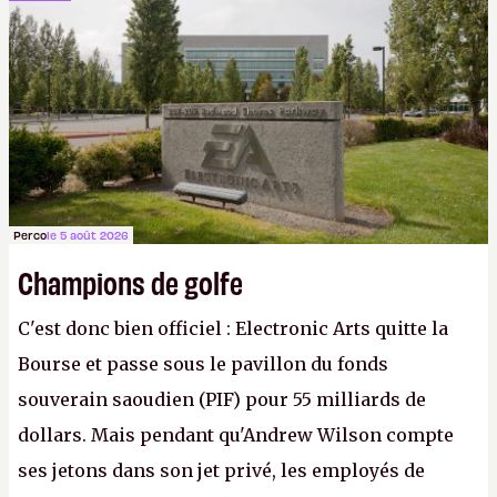
cher payé que le temps passé à dev, mais ça
apprendra aux petits malins qu'on ne braque pas
Gabe Newell aussi facilement.
P.
Perco
le 5 août 2026
Champions de golfe
C'est donc bien officiel : Electronic Arts quitte la
Bourse et passe sous le pavillon du fonds
souverain saoudien (PIF) pour 55 milliards de
dollars. Mais pendant qu'Andrew Wilson compte
ses jetons dans son jet privé, les employés de