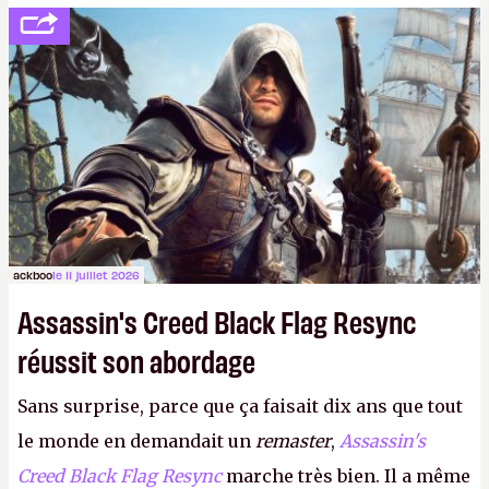
votre famille et aux inconnus que vous croisez
dans la rue. Bon été à tous ! –
ER.
ackboo
le 11 juillet 2026
Assassin's Creed Black Flag Resync
réussit son abordage
Sans surprise, parce que ça faisait dix ans que tout
le monde en demandait un
remaster
,
Assassin's
Creed Black Flag Resync
marche très bien. Il a même