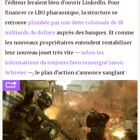
l'éditeur feraient bien d'ouvrir LinkedIn. Pour
financer ce LBO pharaonique, la structure se
retrouve
plombée par une dette colossale de 18
milliards de dollars
auprès des banques. Et comme
les nouveaux propriétaires entendent rentabiliser
leur nouveau jouet très vite —
selon les
informations du toujours bien renseigné Jason
Schreier
—, le plan d'action s'annonce sanglant :
réductions de coûts drastiques, fermetures de
studios et licenciements massifs. En gros, essorer
FC
et
Battlefield
, puis virer le reste.
P.