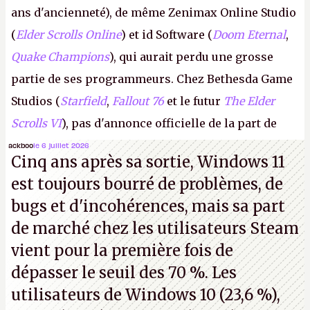
ans d'ancienneté), de même Zenimax Online Studio
(
Elder Scrolls Online
) et id Software (
Doom Eternal
,
Quake Champions
), qui aurait perdu une grosse
partie de ses programmeurs. Chez Bethesda Game
Studios (
Starfield
,
Fallout 76
et le futur
The Elder
Scrolls VI
), pas d'annonce officielle de la part de
Microsoft, mais le syndicat des employés confirme
ackboo
le 6 juillet 2026
Cinq ans après sa sortie, Windows 11
de nombreux licenciements.
A.
est toujours bourré de problèmes, de
bugs et d'incohérences, mais sa part
de marché chez les utilisateurs Steam
vient pour la première fois de
dépasser le seuil des 70 %. Les
utilisateurs de Windows 10 (23,6 %),