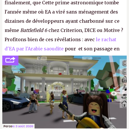
finalement, que Cette prime astronomique tombe
l'année même où EA a viré sans ménagement des
dizaines de développeurs ayant charbonné sur ce
même
Battlefield 6
chez Criterion, DICE ou Motive ?
Profitons bien de ces révélations : avec
le rachat
d'EA par l'Arabie saoudite
pour et son passage en
société privée, l'éditeur n'aura bientôt plus
l'obligation de publier ses bilans. Encore une
victoire pour la transparence.
P.
Perco
le 3 août 2026