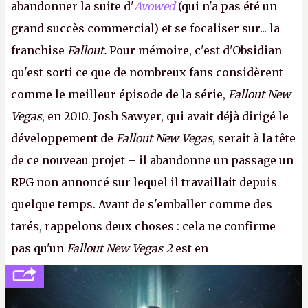
abandonner la suite d'
Avowed
(qui n'a pas été un
grand succès commercial) et se focaliser sur... la
franchise
Fallout.
Pour mémoire, c'est d'Obsidian
qu'est sorti ce que de nombreux fans considèrent
comme le meilleur épisode de la série,
Fallout New
Vegas
, en 2010. Josh Sawyer, qui avait déjà dirigé le
développement de
Fallout New Vegas
, serait à la tête
de ce nouveau projet – il abandonne un passage un
RPG non annoncé sur lequel il travaillait depuis
quelque temps. Avant de s'emballer comme des
tarés, rappelons deux choses : cela ne confirme
pas qu'un
Fallout New Vegas 2
est en
développement (pour ce que l'on sait, ils bossent
peut-être sur
Fallout Football
ou
Fallout vs. Les