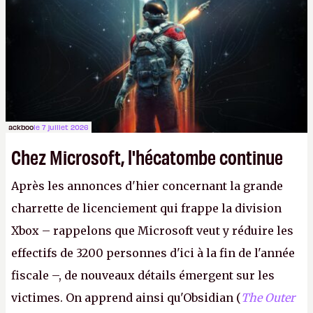
Lapins Crétins)
et l'Obsidian d'aujourd'hui n'est plus
le même studio qu'il y a 15 ans. Mais bon, OK, on
peut commencer à fantasmer.
A.
ackboo
le 7 juillet 2026
Chez Microsoft, l'hécatombe continue
Après les annonces d'hier concernant la grande
charrette de licenciement qui frappe la division
Xbox – rappelons que Microsoft veut y réduire les
effectifs de 3200 personnes d'ici à la fin de l'année
fiscale –, de nouveaux détails émergent sur les
victimes. On apprend ainsi qu'Obsidian (
The Outer