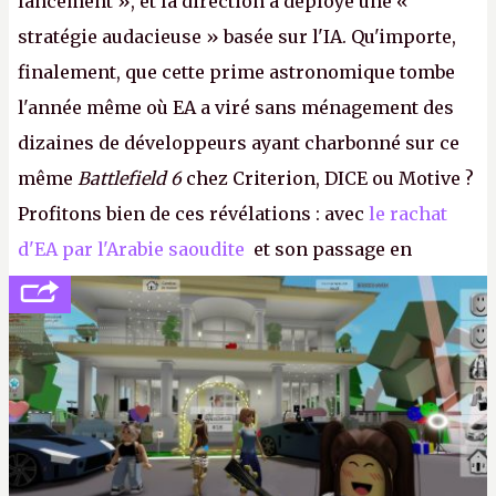
lancement », et la direction a déployé une «
stratégie audacieuse » basée sur l'IA. Qu'importe,
finalement, que cette prime astronomique tombe
l'année même où EA a viré sans ménagement des
dizaines de développeurs ayant charbonné sur ce
même
Battlefield 6
chez Criterion, DICE ou Motive ?
Profitons bien de ces révélations : avec
le rachat
d'EA par l'Arabie saoudite
et son passage en
société privée, l'éditeur n'aura bientôt plus
l'obligation de publier ses bilans. Encore une
victoire pour la transparence.
P.