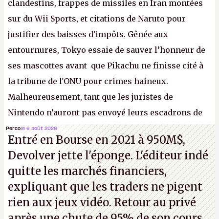
clandestins, frappes de missiles en Iran montées
sur du Wii Sports, et citations de Naruto pour
justifier des baisses d'impôts. Gênée aux
entournures, Tokyo essaie de sauver l’honneur de
ses mascottes avant que Pikachu ne finisse cité à
la tribune de l'ONU pour crimes haineux.
Malheureusement, tant que les juristes de
Nintendo n’auront pas envoyé leurs escadrons de
la mort judiciaires pour distribuer du copyright
Perco
le 6 août 2026
Entré en Bourse en 2021 à 950M$,
strike à tour de bras, l'Oncle Sam continuera
Devolver jette l'éponge. L'éditeur indé
d'étaler sa confiture intellectuelle sur vos
quitte les marchés financiers,
souvenirs d'enfance.
P.
expliquant que les traders ne pigent
rien aux jeux vidéo. Retour au privé
après une chute de 95% de son cours