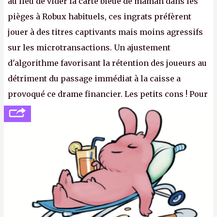
au lieu de vider la carte bleue de maman dans les
pièges à Robux habituels, ces ingrats préfèrent
jouer à des titres captivants mais moins agressifs
sur les microtransactions. Un ajustement
d'algorithme favorisant la rétention des joueurs au
détriment du passage immédiat à la caisse a
provoqué ce drame financier. Les petits cons ! Pour
se consoler, le PDG David Baszucki peut compter
sur le déblocage du jeu en Russie et l'explosion des
joueurs majeurs (+32 %). L'avenir appartient donc
aux adultes, qui ne sont jamais que des enfants
avec du pouvoir d'achat.
P.