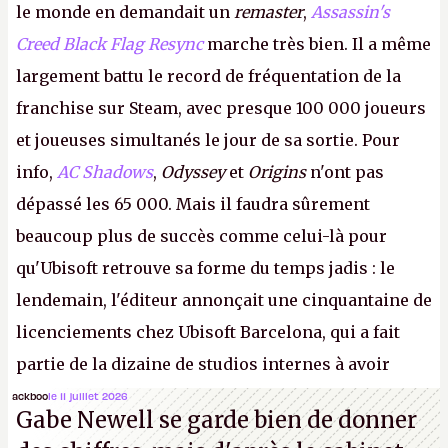
le monde en demandait un
remaster
,
Assassin's
Creed Black Flag Resync
marche très bien. Il a même
largement battu le record de fréquentation de la
franchise sur Steam, avec presque 100 000 joueurs
et joueuses simultanés le jour de sa sortie. Pour
info,
AC Shadows
,
Odyssey
et
Origins
n'ont pas
dépassé les 65 000. Mais il faudra sûrement
beaucoup plus de succès comme celui-là pour
qu'Ubisoft retrouve sa forme du temps jadis : le
lendemain, l'éditeur annonçait une cinquantaine de
licenciements chez Ubisoft Barcelona, qui a fait
partie de la dizaine de studios internes à avoir
travaillé sur cet
Assassin's Creed
sous la direction
ackboo
le 11 juillet 2026
Gabe Newell se garde bien de donner
d'Ubisoft Singapour.
A.