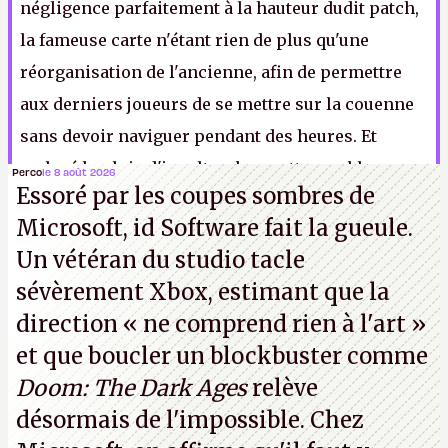
négligence parfaitement à la hauteur dudit patch,
la fameuse carte n'étant rien de plus qu'une
réorganisation de l'ancienne, afin de permettre
aux derniers joueurs de se mettre sur la couenne
sans devoir naviguer pendant des heures. Et
malgré la pluie d'insultes, la recette semble
Perco
le 8 août 2026
Essoré par les coupes sombres de
fonctionner puisque
Atlas
vient de voir ses
Microsoft, id Software fait la gueule.
fréquentations aux heures de pointe passer de
1
Un vétéran du studio
tacle
800 âmes à un peu plus de 6 000
. Du moins, pour
sévèrement Xbox
, estimant que la
l'instant
.
direction
« ne comprend rien à l'art »
et que boucler un blockbuster comme
Doom: The Dark Ages
relève
désormais de l'impossible. Chez