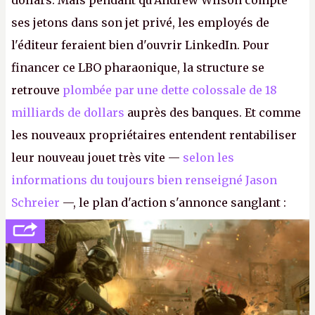
dollars. Mais pendant qu'Andrew Wilson compte
ses jetons dans son jet privé, les employés de
l'éditeur feraient bien d'ouvrir LinkedIn. Pour
financer ce LBO pharaonique, la structure se
retrouve
plombée par une dette colossale de 18
milliards de dollars
auprès des banques. Et comme
les nouveaux propriétaires entendent rentabiliser
leur nouveau jouet très vite —
selon les
informations du toujours bien renseigné Jason
Schreier
—, le plan d'action s'annonce sanglant :
réductions de coûts drastiques, fermetures de
studios et licenciements massifs. En gros, essorer
FC
et
Battlefield
, puis virer le reste.
P.