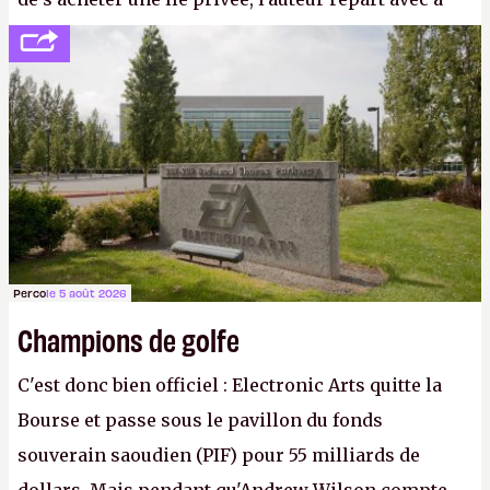
peine 2 000 dollars en poche. C'est toujours plus
cher payé que le temps passé à dev, mais ça
apprendra aux petits malins qu'on ne braque pas
Gabe Newell aussi facilement.
P.
Perco
le 5 août 2026
Champions de golfe
C'est donc bien officiel : Electronic Arts quitte la
Bourse et passe sous le pavillon du fonds
souverain saoudien (PIF) pour 55 milliards de