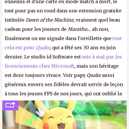
ennemis et d'une carte en mode match à mort, le
tout pour pas un rond dans une extension gratuite
intitulée
Dawn of the Machine,
vraiment quel beau
cadeau pour les joueurs de
Maratho
.... ah non,
finalement on me signale dans l'oreillette que
tout
cela est pour
Quake
,
qui a fêté ses 30 ans en juin
dernier. Le studio id Software est
mis à mal par les
licenciements chez Microsoft
, mais son héritage
est donc toujours vivace. Voir papy
Quake
aussi
généreux envers ses fidèles devrait servir de leçon
à tous les jeunes FPS de nos jours, qui ont oublié la
politesse et le respect envers leurs joueurs et les
anciens. Il leur faudrait une bonne guerre des
consoles à ces petits cons !
P.