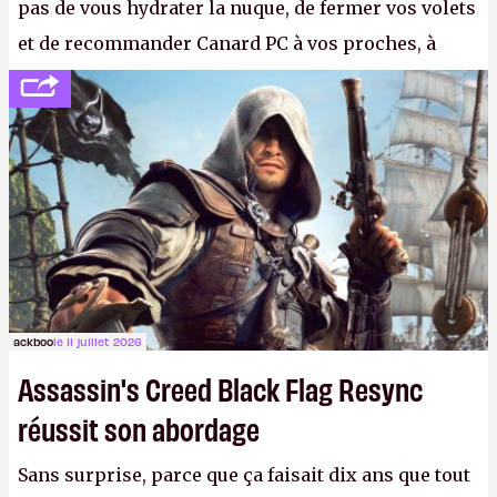
pas de vous hydrater la nuque, de fermer vos volets
et de recommander Canard PC à vos proches, à
votre famille et aux inconnus que vous croisez
dans la rue. Bon été à tous ! –
ER.
ackboo
le 11 juillet 2026
Assassin's Creed Black Flag Resync
réussit son abordage
Sans surprise, parce que ça faisait dix ans que tout