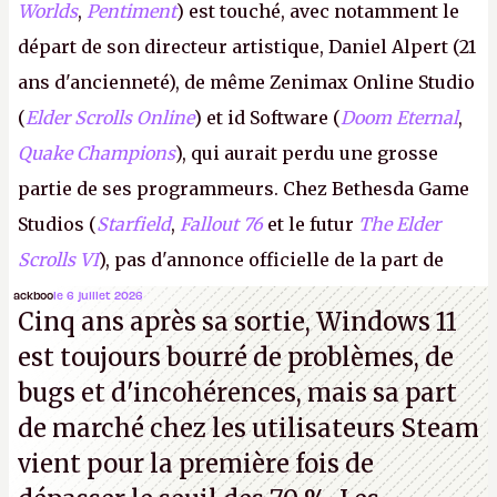
Worlds
,
Pentiment
) est touché, avec notamment le
départ de son directeur artistique, Daniel Alpert (21
ans d'ancienneté), de même Zenimax Online Studio
(
Elder Scrolls Online
) et id Software (
Doom Eternal
,
Quake Champions
), qui aurait perdu une grosse
partie de ses programmeurs. Chez Bethesda Game
Studios (
Starfield
,
Fallout 76
et le futur
The Elder
Scrolls VI
), pas d'annonce officielle de la part de
Microsoft, mais le syndicat des employés confirme
ackboo
le 6 juillet 2026
Cinq ans après sa sortie, Windows 11
de nombreux licenciements.
A.
est toujours bourré de problèmes, de
bugs et d'incohérences, mais sa part
de marché chez les utilisateurs Steam
vient pour la première fois de