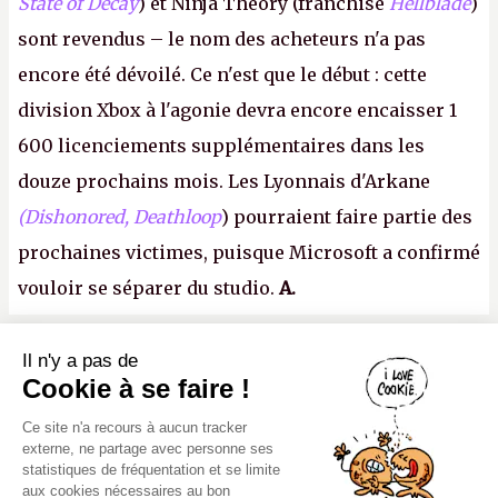
State of Decay
) et Ninja Theory (franchise
Hellblade
)
sont revendus – le nom des acheteurs n'a pas
encore été dévoilé. Ce n'est que le début : cette
division Xbox à l'agonie devra encore encaisser 1
600 licenciements supplémentaires dans les
douze prochains mois. Les Lyonnais d'Arkane
(Dishonored,
Deathloop
) pourraient faire partie des
prochaines victimes, puisque Microsoft a confirmé
vouloir se séparer du studio.
A.
Il n'y a pas de
Canard PC
Cookie à se faire !
Kiosque numérique
Ce site n'a recours à aucun tracker
Boutique
externe, ne partage avec personne ses
statistiques de fréquentation et se limite
aux cookies nécessaires au bon