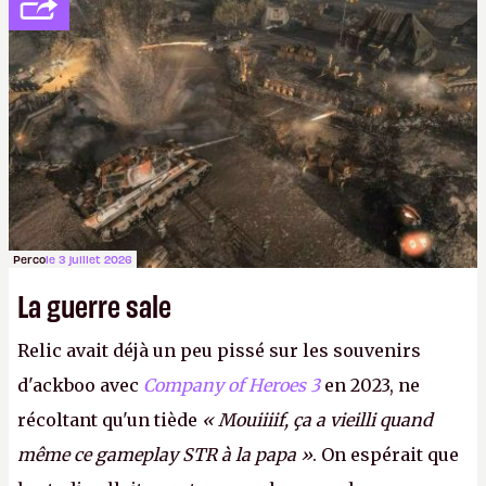
décidé d'apprendre par cœur les 300 derniers
numéros de
Canard PC
avant de demander une
augmentation à Ivan Le Fou.
A.
Perco
le 3 juillet 2026
La guerre sale
Relic avait déjà un peu pissé sur les souvenirs
d'ackboo avec
Company of Heroes 3
en 2023, ne
récoltant qu'un tiède
« Mouiiiif, ça a vieilli quand
même ce gameplay STR à la papa »
. On espérait que