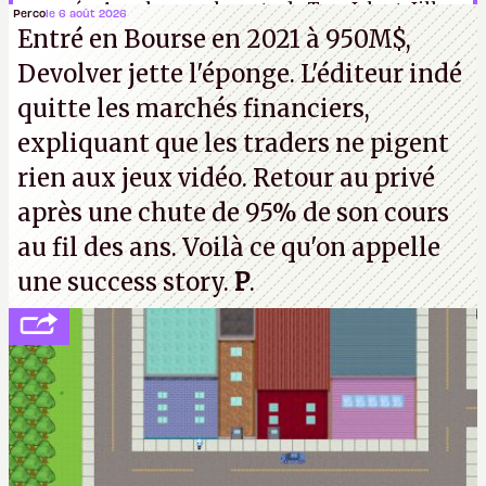
reposée. Avec la remplaçante de Tom Jubert, Jill
Perco
le 6 août 2026
Entré en Bourse en 2021 à 950M$,
Murray, qui a écrit, euh…
Shadow of the Tomb
Devolver jette l'éponge. L'éditeur indé
Raider
. Ah bah y avait deux mauvaises nouvelles
quitte les marchés financiers,
en fait. I.
expliquant que les traders ne pigent
rien aux jeux vidéo. Retour au privé
après une chute de 95% de son cours
au fil des ans. Voilà ce qu'on appelle
une success story.
P
.