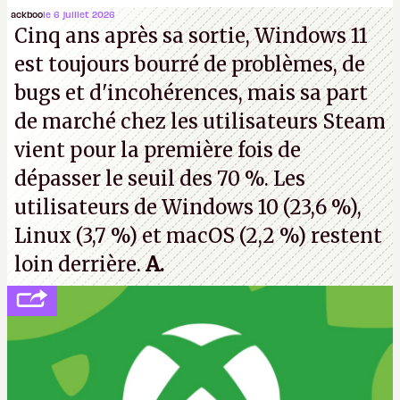
Microsoft, mais le syndicat des employés confirme
ackboo
le 6 juillet 2026
Cinq ans après sa sortie, Windows 11
de nombreux licenciements.
A.
est toujours bourré de problèmes, de
bugs et d'incohérences, mais sa part
de marché chez les utilisateurs Steam
vient pour la première fois de
dépasser le seuil des 70 %. Les
utilisateurs de Windows 10 (23,6 %),
Linux (3,7 %) et macOS (2,2 %) restent
loin derrière.
A.