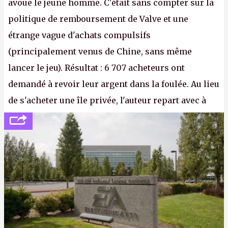
avoue le jeune homme. C'était sans compter sur la
politique de remboursement de Valve et une
étrange vague d'achats compulsifs
(principalement venus de Chine, sans même
lancer le jeu). Résultat : 6 707 acheteurs ont
demandé à revoir leur argent dans la foulée. Au lieu
de s'acheter une île privée, l'auteur repart avec à
peine 2 000 dollars en poche. C'est toujours plus
cher payé que le temps passé à dev, mais ça
apprendra aux petits malins qu'on ne braque pas
Gabe Newell aussi facilement.
P.