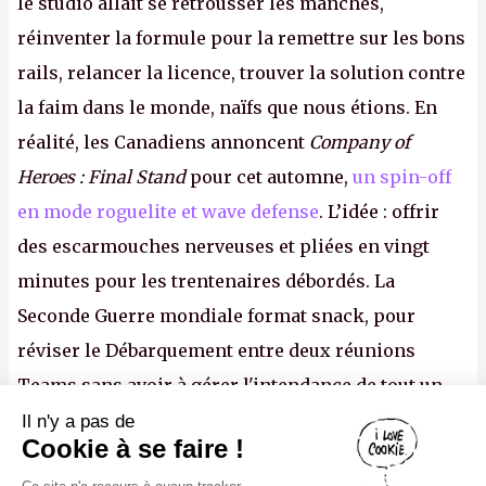
le studio allait se retrousser les manches,
réinventer la formule pour la remettre sur les bons
rails, relancer la licence, trouver la solution contre
la faim dans le monde, naïfs que nous étions. En
réalité, les Canadiens annoncent
Company of
Heroes : Final Stand
pour cet automne,
un spin-off
en mode roguelite et wave defense
. L’idée : offrir
des escarmouches nerveuses et pliées en vingt
minutes pour les trentenaires débordés. La
Seconde Guerre mondiale format snack, pour
réviser le Débarquement entre deux réunions
Teams sans avoir à gérer l'intendance de tout un
continent. Pauvre ackboo, après avoir uriné sur ses
Il n'y a pas de
Canard PC
Cookie à se faire !
bottes, Relic vient donc de déféquer dans son
Kiosque numérique