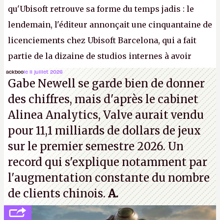
qu'Ubisoft retrouve sa forme du temps jadis : le
lendemain, l'éditeur annonçait une cinquantaine de
licenciements chez Ubisoft Barcelona, qui a fait
partie de la dizaine de studios internes à avoir
travaillé sur cet
Assassin's Creed
sous la direction
ackboo
le 11 juillet 2026
Gabe Newell se garde bien de donner
d'Ubisoft Singapour.
A.
des chiffres, mais d'après le cabinet
Alinea Analytics, Valve aurait vendu
pour 11,1 milliards de dollars de jeux
sur le premier semestre 2026. Un
record qui s'explique notamment par
l'augmentation constante du nombre
de clients chinois.
A.