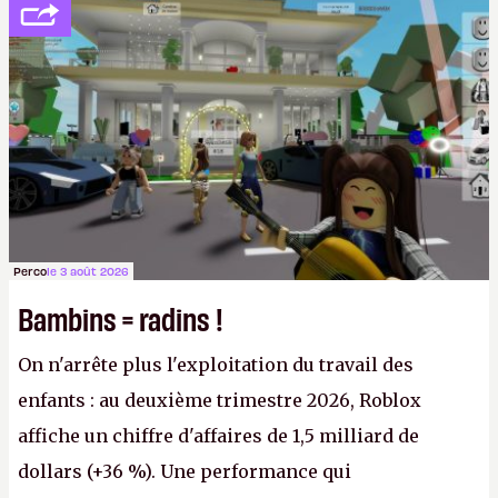
société privée, l'éditeur n'aura bientôt plus
l'obligation de publier ses bilans. Encore une
victoire pour la transparence.
P.
Perco
le 3 août 2026
Bambins = radins !
On n'arrête plus l'exploitation du travail des
enfants : au deuxième trimestre 2026, Roblox
affiche un chiffre d'affaires de 1,5 milliard de
dollars (+36 %). Une performance qui