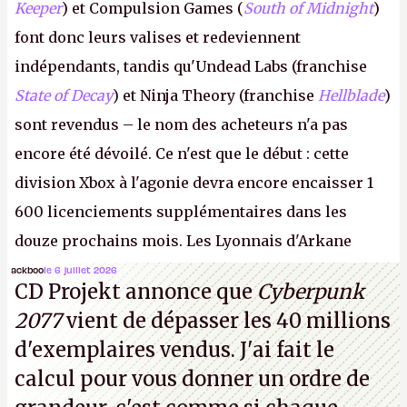
Keeper
) et Compulsion Games (
South of Midnight
)
font donc leurs valises et redeviennent
indépendants, tandis qu'Undead Labs (franchise
State of Decay
) et Ninja Theory (franchise
Hellblade
)
sont revendus – le nom des acheteurs n'a pas
encore été dévoilé. Ce n'est que le début : cette
division Xbox à l'agonie devra encore encaisser 1
600 licenciements supplémentaires dans les
douze prochains mois. Les Lyonnais d'Arkane
(Dishonored,
Deathloop
) pourraient faire partie des
ackboo
le 6 juillet 2026
CD Projekt annonce que
Cyberpunk
prochaines victimes, puisque Microsoft a confirmé
2077
vient de dépasser les 40 millions
vouloir se séparer du studio.
A.
d'exemplaires vendus. J'ai fait le
calcul pour vous donner un ordre de