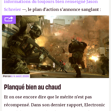
informations du toujours bien renseigné Jason
Schreier
—, le plan d'action s'annonce sanglant :
réductions de coûts drastiques, fermetures de
studios et licenciements massifs. En gros, essorer
FC
et
Battlefield
, puis virer le reste.
P.
Perco
le 4 août 2026
Planqué bien au chaud
Et on ose encore dire que le mérite n'est pas
récompensé. Dans son dernier rapport, Electronic