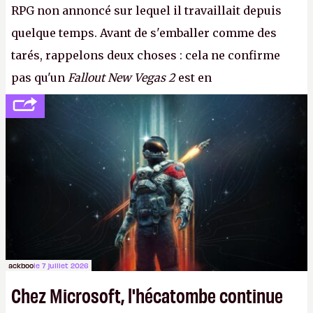
RPG non annoncé sur lequel il travaillait depuis
quelque temps. Avant de s'emballer comme des
tarés, rappelons deux choses : cela ne confirme
pas qu'un
Fallout New Vegas 2
est en
développement (pour ce que l'on sait, ils bossent
peut-être sur
Fallout Football
ou
Fallout vs. Les
Lapins Crétins)
et l'Obsidian d'aujourd'hui n'est plus
le même studio qu'il y a 15 ans. Mais bon, OK, on
peut commencer à fantasmer.
A.
ackboo
le 7 juillet 2026
Chez Microsoft, l'hécatombe continue