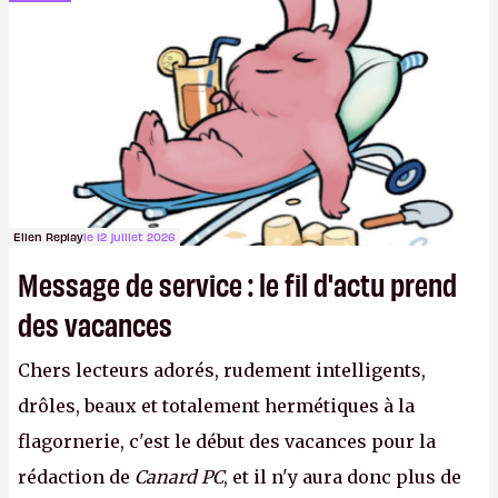
sur le déblocage du jeu en Russie et l'explosion des
joueurs majeurs (+32 %). L'avenir appartient donc
aux adultes, qui ne sont jamais que des enfants
avec du pouvoir d'achat.
P.
Ellen Replay
le 12 juillet 2026
Message de service : le fil d'actu prend
des vacances
Chers lecteurs adorés, rudement intelligents,
drôles, beaux et totalement hermétiques à la
flagornerie, c'est le début des vacances pour la
rédaction de
Canard PC
, et il n'y aura donc plus de