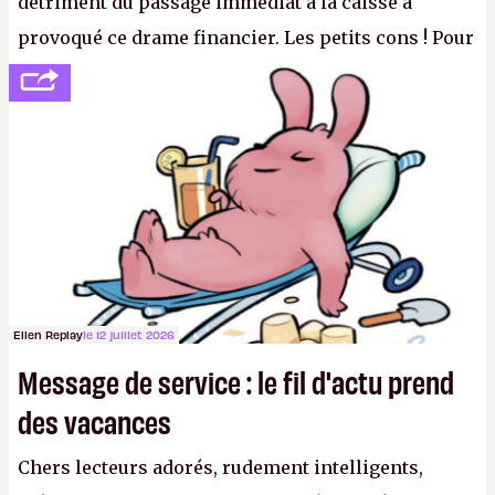
détriment du passage immédiat à la caisse a
provoqué ce drame financier. Les petits cons ! Pour
se consoler, le PDG David Baszucki peut compter
sur le déblocage du jeu en Russie et l'explosion des
joueurs majeurs (+32 %). L'avenir appartient donc
aux adultes, qui ne sont jamais que des enfants
avec du pouvoir d'achat.
P.
Ellen Replay
le 12 juillet 2026
Message de service : le fil d'actu prend
des vacances
Chers lecteurs adorés, rudement intelligents,