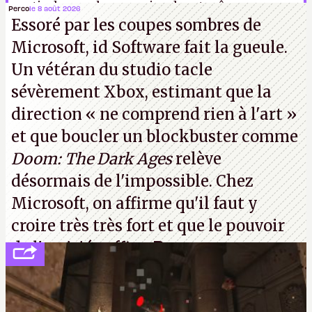
sortis des sombres recoins de votre âme »,
Perco
le 8 août 2026
Essoré par les coupes sombres de
comme on avait pu l’entrevoir dans un démo
Microsoft, id Software fait la gueule.
plutôt prometteuse disponible sur
Steam
.
ER.
Un vétéran du studio
tacle
sévèrement Xbox
, estimant que la
direction
« ne comprend rien à l'art »
et que boucler un blockbuster comme
Doom: The Dark Ages
relève
désormais de l'impossible. Chez
Microsoft, on affirme qu'il faut y
croire très très fort et que le pouvoir
de l'amitié suffira.
P.