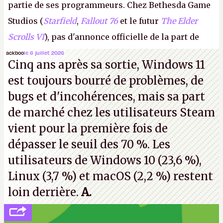
partie de ses programmeurs. Chez Bethesda Game
Studios (
Starfield
,
Fallout 76
et le futur
The Elder
Scrolls VI
), pas d'annonce officielle de la part de
Microsoft, mais le syndicat des employés confirme
ackboo
le 6 juillet 2026
Cinq ans après sa sortie, Windows 11
de nombreux licenciements.
A.
est toujours bourré de problèmes, de
bugs et d'incohérences, mais sa part
de marché chez les utilisateurs Steam
vient pour la première fois de
dépasser le seuil des 70 %. Les
utilisateurs de Windows 10 (23,6 %),
Linux (3,7 %) et macOS (2,2 %) restent
loin derrière.
A.