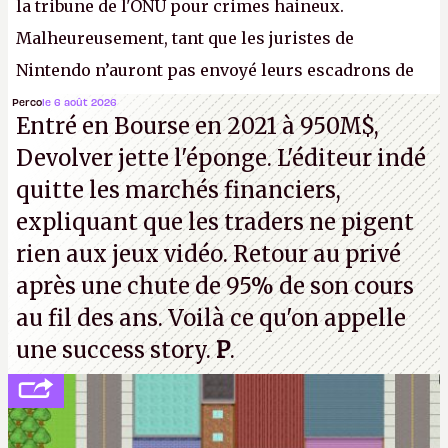
la tribune de l'ONU pour crimes haineux.
Malheureusement, tant que les juristes de
Nintendo n’auront pas envoyé leurs escadrons de
la mort judiciaires pour distribuer du copyright
Perco
le 6 août 2026
Entré en Bourse en 2021 à 950M$,
strike à tour de bras, l'Oncle Sam continuera
Devolver jette l'éponge. L'éditeur indé
d'étaler sa confiture intellectuelle sur vos
quitte les marchés financiers,
souvenirs d'enfance.
P.
expliquant que les traders ne pigent
rien aux jeux vidéo. Retour au privé
après une chute de 95% de son cours
au fil des ans. Voilà ce qu'on appelle
une success story.
P
.