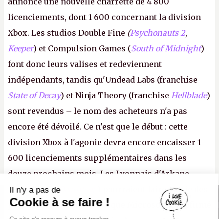
annonce une nouvelle charrette de 4 800
licenciements, dont 1 600 concernant la division
Xbox. Les studios Double Fine
(
Psychonauts 2
,
Keeper
) et Compulsion Games (
South of Midnight
)
font donc leurs valises et redeviennent
indépendants, tandis qu'Undead Labs (franchise
State of Decay
) et Ninja Theory (franchise
Hellblade
)
sont revendus – le nom des acheteurs n'a pas
encore été dévoilé. Ce n'est que le début : cette
division Xbox à l'agonie devra encore encaisser 1
600 licenciements supplémentaires dans les
douze prochains mois. Les Lyonnais d'Arkane
(Dishonored,
Deathloop
) pourraient faire partie des
Il n'y a pas de
Canard PC
Cookie à se faire !
prochaines victimes, puisque Microsoft a confirmé
Kiosque numérique