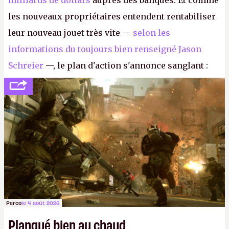
milliards de dollars
auprès des banques. Et comme
les nouveaux propriétaires entendent rentabiliser
leur nouveau jouet très vite —
selon les
informations du toujours bien renseigné Jason
Schreier
—, le plan d'action s'annonce sanglant :
réductions de coûts drastiques, fermetures de
studios et licenciements massifs. En gros, essorer
FC
et
Battlefield
, puis virer le reste.
P.
Perco
le 4 août 2026
Planqué bien au chaud