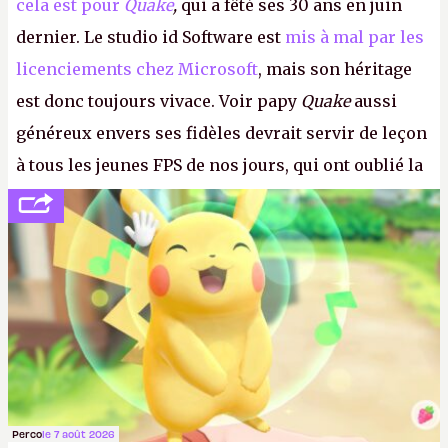
cela est pour
Quake
,
qui a fêté ses 30 ans en juin
dernier. Le studio id Software est
mis à mal par les
licenciements chez Microsoft
, mais son héritage
est donc toujours vivace. Voir papy
Quake
aussi
généreux envers ses fidèles devrait servir de leçon
à tous les jeunes FPS de nos jours, qui ont oublié la
politesse et le respect envers leurs joueurs et les
anciens. Il leur faudrait une bonne guerre des
consoles à ces petits cons !
P.
Perco
le 7 août 2026