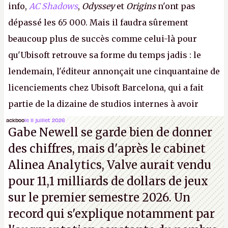
info,
AC Shadows
,
Odyssey
et
Origins
n'ont pas
dépassé les 65 000. Mais il faudra sûrement
beaucoup plus de succès comme celui-là pour
qu'Ubisoft retrouve sa forme du temps jadis : le
lendemain, l'éditeur annonçait une cinquantaine de
licenciements chez Ubisoft Barcelona, qui a fait
partie de la dizaine de studios internes à avoir
travaillé sur cet
Assassin's Creed
sous la direction
ackboo
le 11 juillet 2026
Gabe Newell se garde bien de donner
d'Ubisoft Singapour.
A.
des chiffres, mais d'après le cabinet
Alinea Analytics, Valve aurait vendu
pour 11,1 milliards de dollars de jeux
sur le premier semestre 2026. Un
record qui s'explique notamment par