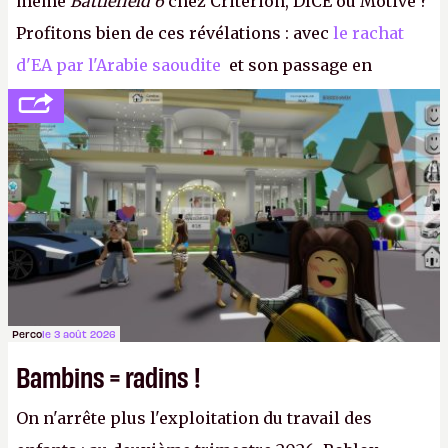
même
Battlefield 6
chez Criterion, DICE ou Motive ?
Profitons bien de ces révélations : avec
le rachat
d'EA par l'Arabie saoudite
et son passage en
société privée, l'éditeur n'aura bientôt plus
l'obligation de publier ses bilans. Encore une
victoire pour la transparence.
P.
Perco
le 3 août 2026
Bambins = radins !
On n'arrête plus l'exploitation du travail des