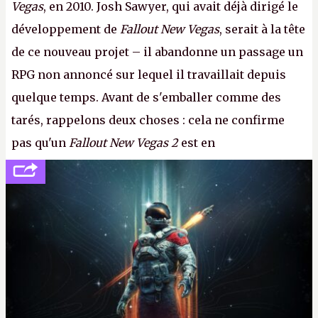
Vegas
, en 2010. Josh Sawyer, qui avait déjà dirigé le
développement de
Fallout New Vegas
, serait à la tête
de ce nouveau projet – il abandonne un passage un
RPG non annoncé sur lequel il travaillait depuis
quelque temps. Avant de s'emballer comme des
tarés, rappelons deux choses : cela ne confirme
pas qu'un
Fallout New Vegas 2
est en
développement (pour ce que l'on sait, ils bossent
peut-être sur
Fallout Football
ou
Fallout vs. Les
Lapins Crétins)
et l'Obsidian d'aujourd'hui n'est plus
le même studio qu'il y a 15 ans. Mais bon, OK, on
peut commencer à fantasmer.
A.