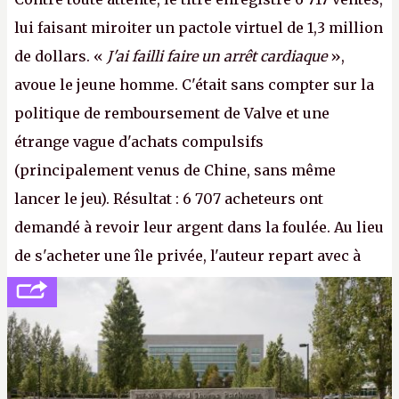
lui faisant miroiter un pactole virtuel de 1,3 million
de dollars. «
J'ai failli faire un arrêt cardiaque
»,
avoue le jeune homme. C'était sans compter sur la
politique de remboursement de Valve et une
étrange vague d'achats compulsifs
(principalement venus de Chine, sans même
lancer le jeu). Résultat : 6 707 acheteurs ont
demandé à revoir leur argent dans la foulée. Au lieu
de s'acheter une île privée, l'auteur repart avec à
peine 2 000 dollars en poche. C'est toujours plus
cher payé que le temps passé à dev, mais ça
apprendra aux petits malins qu'on ne braque pas
Gabe Newell aussi facilement.
P.