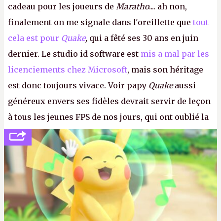
cadeau pour les joueurs de
Maratho
.... ah non,
finalement on me signale dans l'oreillette que
tout
cela est pour
Quake
,
qui a fêté ses 30 ans en juin
dernier. Le studio id software est
mis a mal par les
licenciements chez Microsoft
, mais son héritage
est donc toujours vivace. Voir papy
Quake
aussi
généreux envers ses fidèles devrait servir de leçon
à tous les jeunes FPS de nos jours, qui ont oublié la
politesse et le respect envers leurs joueurs et les
anciens. Il leur faudrait une bonne guerre des
consoles à ces petits cons !
P.