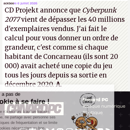
(Dishonored,
Deathloop
) pourraient faire partie des
ackboo
le 6 juillet 2026
CD Projekt annonce que
Cyberpunk
prochaines victimes, puisque Microsoft a confirmé
2077
vient de dépasser les 40 millions
vouloir se séparer du studio.
A.
d'exemplaires vendus. J'ai fait le
calcul pour vous donner un ordre de
grandeur, c'est comme si chaque
habitant de Concarneau (ils sont 20
000) avait acheté une copie du jeu
tous les jours depuis sa sortie en
décembre 2020.
A.
Il n'y a pas de
Canard PC
Cookie à se faire !
Kiosque numérique
Ce site n'a recours à aucun tracker
Boutique
externe, ne partage avec personne ses
statistiques de fréquentation et se limite
aux cookies nécessaires au bon