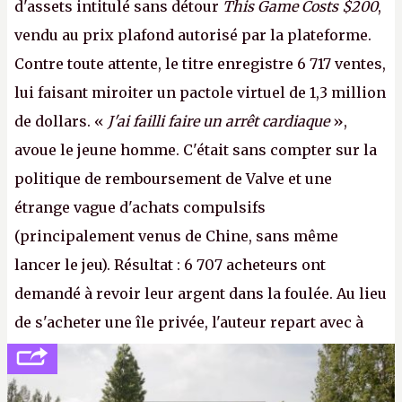
d'assets intitulé sans détour
This Game Costs $200
,
vendu au prix plafond autorisé par la plateforme.
Contre toute attente, le titre enregistre 6 717 ventes,
lui faisant miroiter un pactole virtuel de 1,3 million
de dollars. «
J'ai failli faire un arrêt cardiaque
»,
avoue le jeune homme. C'était sans compter sur la
politique de remboursement de Valve et une
étrange vague d'achats compulsifs
(principalement venus de Chine, sans même
lancer le jeu). Résultat : 6 707 acheteurs ont
demandé à revoir leur argent dans la foulée. Au lieu
de s'acheter une île privée, l'auteur repart avec à
peine 2 000 dollars en poche. C'est toujours plus
cher payé que le temps passé à dev, mais ça