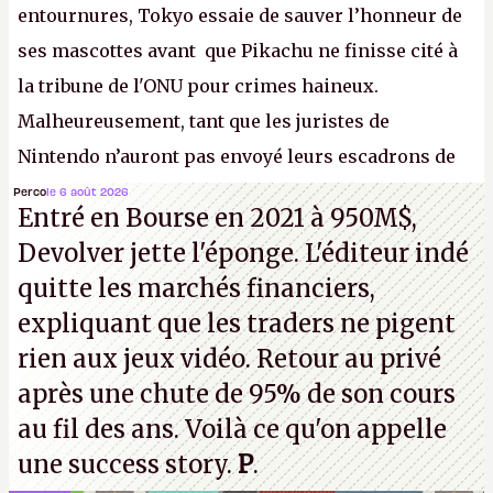
entournures, Tokyo essaie de sauver l’honneur de
ses mascottes avant que Pikachu ne finisse cité à
la tribune de l'ONU pour crimes haineux.
Malheureusement, tant que les juristes de
Nintendo n’auront pas envoyé leurs escadrons de
la mort judiciaires pour distribuer du copyright
Perco
le 6 août 2026
Entré en Bourse en 2021 à 950M$,
strike à tour de bras, l'Oncle Sam continuera
Devolver jette l'éponge. L'éditeur indé
d'étaler sa confiture intellectuelle sur vos
quitte les marchés financiers,
souvenirs d'enfance.
P.
expliquant que les traders ne pigent
rien aux jeux vidéo. Retour au privé
après une chute de 95% de son cours
au fil des ans. Voilà ce qu'on appelle
une success story.
P
.