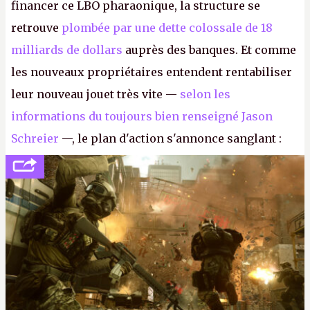
financer ce LBO pharaonique, la structure se
retrouve
plombée par une dette colossale de 18
milliards de dollars
auprès des banques. Et comme
les nouveaux propriétaires entendent rentabiliser
leur nouveau jouet très vite —
selon les
informations du toujours bien renseigné Jason
Schreier
—, le plan d'action s'annonce sanglant :
réductions de coûts drastiques, fermetures de
studios et licenciements massifs. En gros, essorer
FC
et
Battlefield
, puis virer le reste.
P.