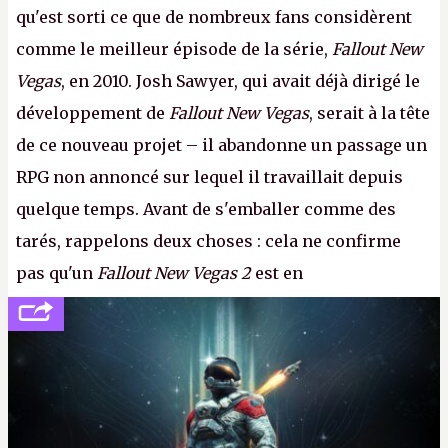
qu'est sorti ce que de nombreux fans considèrent
comme le meilleur épisode de la série,
Fallout New
Vegas
, en 2010. Josh Sawyer, qui avait déjà dirigé le
développement de
Fallout New Vegas
, serait à la tête
de ce nouveau projet – il abandonne un passage un
RPG non annoncé sur lequel il travaillait depuis
quelque temps. Avant de s'emballer comme des
tarés, rappelons deux choses : cela ne confirme
pas qu'un
Fallout New Vegas 2
est en
développement (pour ce que l'on sait, ils bossent
peut-être sur
Fallout Football
ou
Fallout vs. Les
Lapins Crétins)
et l'Obsidian d'aujourd'hui n'est plus
le même studio qu'il y a 15 ans. Mais bon, OK, on
peut commencer à fantasmer.
A.