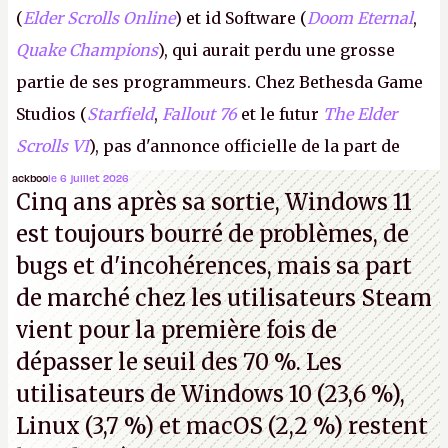
(
Elder Scrolls Online
) et id Software (
Doom Eternal
,
Quake Champions
), qui aurait perdu une grosse
partie de ses programmeurs. Chez Bethesda Game
Studios (
Starfield
,
Fallout 76
et le futur
The Elder
Scrolls VI
), pas d'annonce officielle de la part de
Microsoft, mais le syndicat des employés confirme
ackboo
le 6 juillet 2026
Cinq ans après sa sortie, Windows 11
de nombreux licenciements.
A.
est toujours bourré de problèmes, de
bugs et d'incohérences, mais sa part
de marché chez les utilisateurs Steam
vient pour la première fois de
dépasser le seuil des 70 %. Les
utilisateurs de Windows 10 (23,6 %),
Linux (3,7 %) et macOS (2,2 %) restent