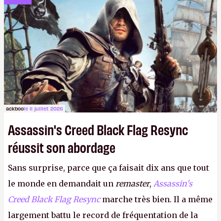
dans la rue. Bon été à tous ! –
ER.
ackboo
le 11 juillet 2026
Assassin's Creed Black Flag Resync
réussit son abordage
Sans surprise, parce que ça faisait dix ans que tout
le monde en demandait un
remaster
,
Assassin's
Creed Black Flag Resync
marche très bien. Il a même
largement battu le record de fréquentation de la