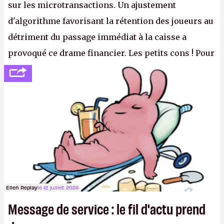
sur les microtransactions. Un ajustement
d'algorithme favorisant la rétention des joueurs au
détriment du passage immédiat à la caisse a
provoqué ce drame financier. Les petits cons ! Pour
se consoler, le PDG David Baszucki peut compter
sur le déblocage du jeu en Russie et l'explosion des
joueurs majeurs (+32 %). L'avenir appartient donc
aux adultes, qui ne sont jamais que des enfants
avec du pouvoir d'achat.
P.
Ellen Replay
le 12 juillet 2026
Message de service : le fil d'actu prend