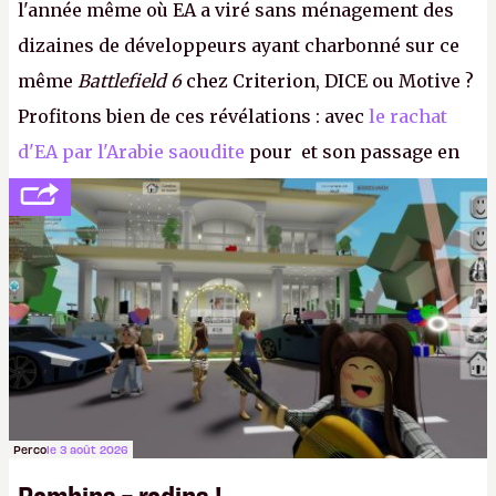
l'année même où EA a viré sans ménagement des
dizaines de développeurs ayant charbonné sur ce
même
Battlefield 6
chez Criterion, DICE ou Motive ?
Profitons bien de ces révélations : avec
le rachat
d'EA par l'Arabie saoudite
pour et son passage en
société privée, l'éditeur n'aura bientôt plus
l'obligation de publier ses bilans. Encore une
victoire pour la transparence.
P.
Perco
le 3 août 2026
Bambins = radins !