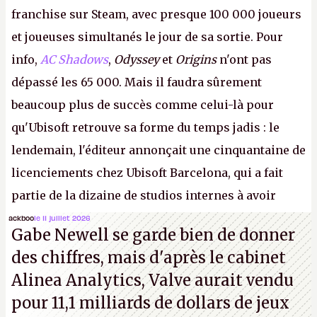
franchise sur Steam, avec presque 100 000 joueurs
et joueuses simultanés le jour de sa sortie. Pour
info,
AC Shadows
,
Odyssey
et
Origins
n'ont pas
dépassé les 65 000. Mais il faudra sûrement
beaucoup plus de succès comme celui-là pour
qu'Ubisoft retrouve sa forme du temps jadis : le
lendemain, l'éditeur annonçait une cinquantaine de
licenciements chez Ubisoft Barcelona, qui a fait
partie de la dizaine de studios internes à avoir
travaillé sur cet
Assassin's Creed
sous la direction
ackboo
le 11 juillet 2026
Gabe Newell se garde bien de donner
d'Ubisoft Singapour.
A.
des chiffres, mais d'après le cabinet
Alinea Analytics, Valve aurait vendu
pour 11,1 milliards de dollars de jeux