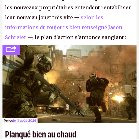
les nouveaux propriétaires entendent rentabiliser
leur nouveau jouet très vite —
selon les
informations du toujours bien renseigné Jason
Schreier
—, le plan d'action s'annonce sanglant :
réductions de coûts drastiques, fermetures de
studios et licenciements massifs. En gros, essorer
FC
et
Battlefield
, puis virer le reste.
P.
Perco
le 4 août 2026
Planqué bien au chaud