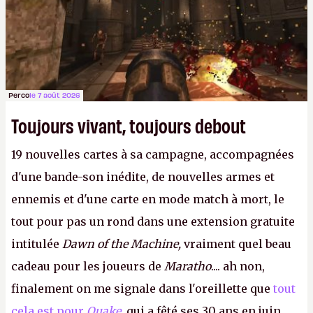
compte que 561 abonnés. C'est trop la honte.
Perco
le 7 août 2026
Toujours vivant, toujours debout
19 nouvelles cartes à sa campagne, accompagnées
d'une bande-son inédite, de nouvelles armes et
ennemis et d'une carte en mode match à mort, le
tout pour pas un rond dans une extension gratuite
intitulée
Dawn of the Machine,
vraiment quel beau
cadeau pour les joueurs de
Maratho
.... ah non,
finalement on me signale dans l'oreillette que
tout
cela est pour
Quake
,
qui a fêté ses 30 ans en juin