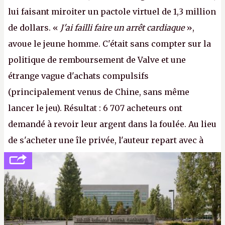
lui faisant miroiter un pactole virtuel de 1,3 million
de dollars. «
J'ai failli faire un arrêt cardiaque
»,
avoue le jeune homme. C'était sans compter sur la
politique de remboursement de Valve et une
étrange vague d'achats compulsifs
(principalement venus de Chine, sans même
lancer le jeu). Résultat : 6 707 acheteurs ont
demandé à revoir leur argent dans la foulée. Au lieu
de s'acheter une île privée, l'auteur repart avec à
peine 2 000 dollars en poche. C'est toujours plus
cher payé que le temps passé à dev, mais ça
apprendra aux petits malins qu'on ne braque pas
Gabe Newell aussi facilement.
P.