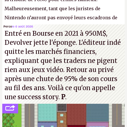
Malheureusement, tant que les juristes de
Nintendo n’auront pas envoyé leurs escadrons de
la mort judiciaires pour distribuer du copyright
Perco
le 6 août 2026
Entré en Bourse en 2021 à 950M$,
strike à tour de bras, l'Oncle Sam continuera
Devolver jette l'éponge. L'éditeur indé
d'étaler sa confiture intellectuelle sur vos
quitte les marchés financiers,
souvenirs d'enfance.
P.
expliquant que les traders ne pigent
rien aux jeux vidéo. Retour au privé
après une chute de 95% de son cours
au fil des ans. Voilà ce qu'on appelle
une success story.
P
.