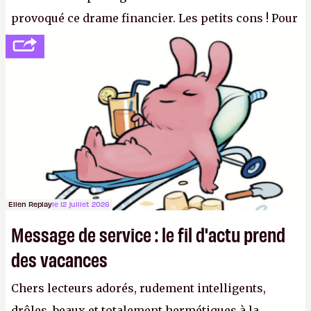
provoqué ce drame financier. Les petits cons ! Pour
se consoler, le PDG David Baszucki peut compter
sur le déblocage du jeu en Russie et l'explosion des
joueurs majeurs (+32 %). L'avenir appartient donc
aux adultes, qui ne sont jamais que des enfants
avec du pouvoir d'achat.
P.
Ellen Replay
le 12 juillet 2026
Message de service : le fil d'actu prend
des vacances
Chers lecteurs adorés, rudement intelligents,
drôles, beaux et totalement hermétiques à la