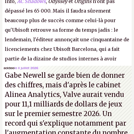
info,
AC Shadows
,
Odyssey
et
Origins
n'ont pas
dépassé les 65 000. Mais il faudra sûrement
beaucoup plus de succès comme celui-là pour
qu'Ubisoft retrouve sa forme du temps jadis : le
lendemain, l'éditeur annonçait une cinquantaine de
licenciements chez Ubisoft Barcelona, qui a fait
partie de la dizaine de studios internes à avoir
travaillé sur cet
Assassin's Creed
sous la direction
ackboo
le 11 juillet 2026
Gabe Newell se garde bien de donner
d'Ubisoft Singapour.
A.
des chiffres, mais d'après le cabinet
Alinea Analytics, Valve aurait vendu
pour 11,1 milliards de dollars de jeux
sur le premier semestre 2026. Un
record qui s'explique notamment par
l'augmentation constante du nombre