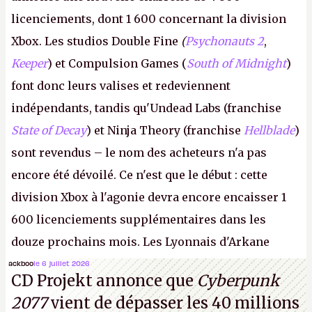
licenciements, dont 1 600 concernant la division
Xbox. Les studios Double Fine
(
Psychonauts 2
,
Keeper
) et Compulsion Games (
South of Midnight
)
font donc leurs valises et redeviennent
indépendants, tandis qu'Undead Labs (franchise
State of Decay
) et Ninja Theory (franchise
Hellblade
)
sont revendus – le nom des acheteurs n'a pas
encore été dévoilé. Ce n'est que le début : cette
division Xbox à l'agonie devra encore encaisser 1
600 licenciements supplémentaires dans les
douze prochains mois. Les Lyonnais d'Arkane
(Dishonored,
Deathloop
) pourraient faire partie des
ackboo
le 6 juillet 2026
CD Projekt annonce que
Cyberpunk
prochaines victimes, puisque Microsoft a confirmé
2077
vient de dépasser les 40 millions
vouloir se séparer du studio.
A.