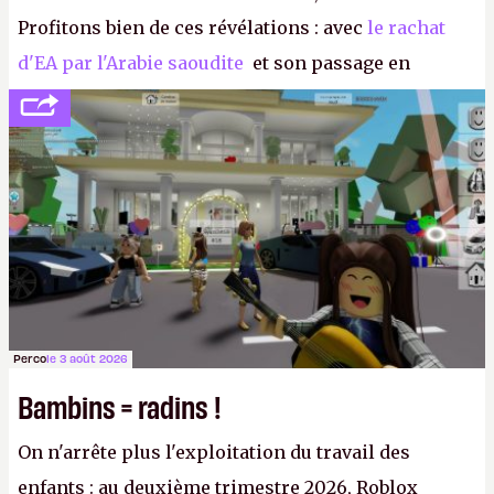
Profitons bien de ces révélations : avec
le rachat
d'EA par l'Arabie saoudite
et son passage en
société privée, l'éditeur n'aura bientôt plus
l'obligation de publier ses bilans. Encore une
victoire pour la transparence.
P.
Perco
le 3 août 2026
Bambins = radins !
On n'arrête plus l'exploitation du travail des
enfants : au deuxième trimestre 2026, Roblox