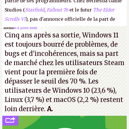
partie de ses programmeurs. Chez Bethesda Game
Studios (
Starfield
,
Fallout 76
et le futur
The Elder
Scrolls VI
), pas d'annonce officielle de la part de
Microsoft, mais le syndicat des employés confirme
ackboo
le 6 juillet 2026
Cinq ans après sa sortie, Windows 11
de nombreux licenciements.
A.
est toujours bourré de problèmes, de
bugs et d'incohérences, mais sa part
de marché chez les utilisateurs Steam
vient pour la première fois de
dépasser le seuil des 70 %. Les
utilisateurs de Windows 10 (23,6 %),
Linux (3,7 %) et macOS (2,2 %) restent
loin derrière.
A.