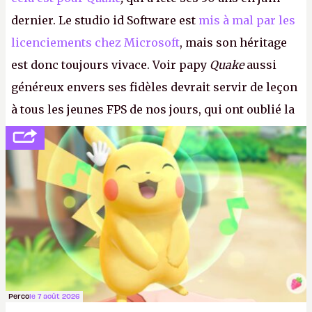
dernier. Le studio id Software est
mis à mal par les
licenciements chez Microsoft
, mais son héritage
est donc toujours vivace. Voir papy
Quake
aussi
généreux envers ses fidèles devrait servir de leçon
à tous les jeunes FPS de nos jours, qui ont oublié la
politesse et le respect envers leurs joueurs et les
anciens. Il leur faudrait une bonne guerre des
consoles à ces petits cons !
P.
Perco
le 7 août 2026