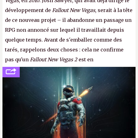
Vegas
, en 2010. Josh Sawyer, qui avait déjà dirigé le
développement de
Fallout New Vegas
, serait à la tête
de ce nouveau projet – il abandonne un passage un
RPG non annoncé sur lequel il travaillait depuis
quelque temps. Avant de s'emballer comme des
tarés, rappelons deux choses : cela ne confirme
pas qu'un
Fallout New Vegas 2
est en
développement (pour ce que l'on sait, ils bossent
peut-être sur
Fallout Football
ou
Fallout vs. Les
Lapins Crétins)
et l'Obsidian d'aujourd'hui n'est plus
le même studio qu'il y a 15 ans. Mais bon, OK, on
peut commencer à fantasmer.
A.