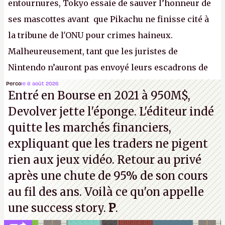
entournures, Tokyo essaie de sauver l’honneur de
ses mascottes avant que Pikachu ne finisse cité à
la tribune de l'ONU pour crimes haineux.
Malheureusement, tant que les juristes de
Nintendo n’auront pas envoyé leurs escadrons de
la mort judiciaires pour distribuer du copyright
Perco
le 6 août 2026
Entré en Bourse en 2021 à 950M$,
strike à tour de bras, l'Oncle Sam continuera
Devolver jette l'éponge. L'éditeur indé
d'étaler sa confiture intellectuelle sur vos
quitte les marchés financiers,
souvenirs d'enfance.
P.
expliquant que les traders ne pigent
rien aux jeux vidéo. Retour au privé
après une chute de 95% de son cours
au fil des ans. Voilà ce qu'on appelle
une success story.
P
.