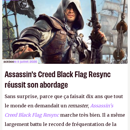
dans la rue. Bon été à tous ! –
ER.
ackboo
le 11 juillet 2026
Assassin's Creed Black Flag Resync
réussit son abordage
Sans surprise, parce que ça faisait dix ans que tout
le monde en demandait un
remaster
,
Assassin's
Creed Black Flag Resync
marche très bien. Il a même
largement battu le record de fréquentation de la