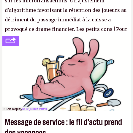
sur les microtransactions. Un ajustement
d'algorithme favorisant la rétention des joueurs au
détriment du passage immédiat à la caisse a
provoqué ce drame financier. Les petits cons ! Pour
se consoler, le PDG David Baszucki peut compter
sur le déblocage du jeu en Russie et l'explosion des
joueurs majeurs (+32 %). L'avenir appartient donc
aux adultes, qui ne sont jamais que des enfants
avec du pouvoir d'achat.
P.
Ellen Replay
le 12 juillet 2026
Message de service : le fil d'actu prend
des vacances