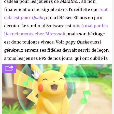
cadeau pour les joueurs de
Maratho
.... ah non,
finalement on me signale dans l'oreillette que
tout
cela est pour
Quake
,
qui a fêté ses 30 ans en juin
dernier. Le studio id Software est
mis à mal par les
licenciements chez Microsoft
, mais son héritage
est donc toujours vivace. Voir papy
Quake
aussi
généreux envers ses fidèles devrait servir de leçon
à tous les jeunes FPS de nos jours, qui ont oublié la
politesse et le respect envers leurs joueurs et les
anciens. Il leur faudrait une bonne guerre des
consoles à ces petits cons !
P.