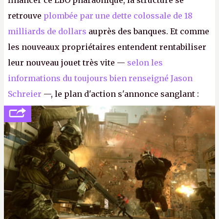
financer ce LBO pharaonique, la structure se
retrouve
plombée par une dette colossale de 18
milliards de dollars
auprès des banques. Et comme
les nouveaux propriétaires entendent rentabiliser
leur nouveau jouet très vite —
selon les
informations du toujours bien renseigné Jason
Schreier
—, le plan d'action s'annonce sanglant :
réductions de coûts drastiques, fermetures de
studios et licenciements massifs. En gros, essorer
FC
et
Battlefield
, puis virer le reste.
P.