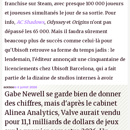
franchise sur Steam, avec presque 100 000 joueurs
et joueuses simultanés le jour de sa sortie. Pour
info,
AC Shadows
,
Odyssey
et
Origins
n'ont pas
dépassé les 65 000. Mais il faudra sûrement
beaucoup plus de succès comme celui-là pour
qu'Ubisoft retrouve sa forme du temps jadis : le
lendemain, l'éditeur annonçait une cinquantaine de
licenciements chez Ubisoft Barcelona, qui a fait
partie de la dizaine de studios internes à avoir
travaillé sur cet
Assassin's Creed
sous la direction
ackboo
le 11 juillet 2026
Gabe Newell se garde bien de donner
d'Ubisoft Singapour.
A.
des chiffres, mais d'après le cabinet
Alinea Analytics, Valve aurait vendu
pour 11,1 milliards de dollars de jeux