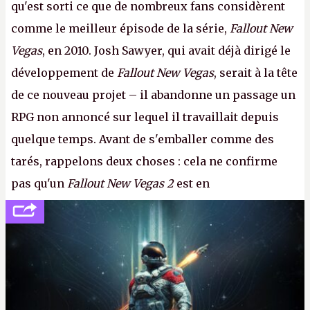
qu'est sorti ce que de nombreux fans considèrent
comme le meilleur épisode de la série,
Fallout New
Vegas
, en 2010. Josh Sawyer, qui avait déjà dirigé le
développement de
Fallout New Vegas
, serait à la tête
de ce nouveau projet – il abandonne un passage un
RPG non annoncé sur lequel il travaillait depuis
quelque temps. Avant de s'emballer comme des
tarés, rappelons deux choses : cela ne confirme
pas qu'un
Fallout New Vegas 2
est en
développement (pour ce que l'on sait, ils bossent
peut-être sur
Fallout Football
ou
Fallout vs. Les
Lapins Crétins)
et l'Obsidian d'aujourd'hui n'est plus
le même studio qu'il y a 15 ans. Mais bon, OK, on
peut commencer à fantasmer.
A.