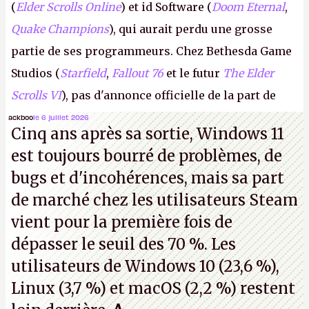
(
Elder Scrolls Online
) et id Software (
Doom Eternal
,
Quake Champions
), qui aurait perdu une grosse
partie de ses programmeurs. Chez Bethesda Game
Studios (
Starfield
,
Fallout 76
et le futur
The Elder
Scrolls VI
), pas d'annonce officielle de la part de
Microsoft, mais le syndicat des employés confirme
ackboo
le 6 juillet 2026
Cinq ans après sa sortie, Windows 11
de nombreux licenciements.
A.
est toujours bourré de problèmes, de
bugs et d'incohérences, mais sa part
de marché chez les utilisateurs Steam
vient pour la première fois de
dépasser le seuil des 70 %. Les
utilisateurs de Windows 10 (23,6 %),
Linux (3,7 %) et macOS (2,2 %) restent