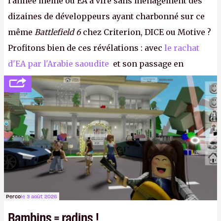
l'année même où EA a viré sans ménagement des
dizaines de développeurs ayant charbonné sur ce
même
Battlefield 6
chez Criterion, DICE ou Motive ?
Profitons bien de ces révélations : avec
le rachat
d'EA par l'Arabie saoudite
et son passage en
société privée, l'éditeur n'aura bientôt plus
l'obligation de publier ses bilans. Encore une
victoire pour la transparence.
P.
Perco
le 3 août 2026
Bambins = radins !