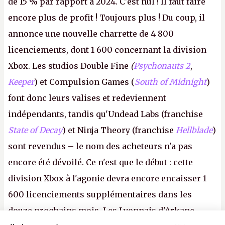
de 15 % par rapport à 2024. C'est nul ! Il faut faire
encore plus de profit ! Toujours plus ! Du coup, il
annonce une nouvelle charrette de 4 800
licenciements, dont 1 600 concernant la division
Xbox. Les studios Double Fine
(
Psychonauts 2
,
Keeper
) et Compulsion Games (
South of Midnight
)
font donc leurs valises et redeviennent
indépendants, tandis qu'Undead Labs (franchise
State of Decay
) et Ninja Theory (franchise
Hellblade
)
sont revendus – le nom des acheteurs n'a pas
encore été dévoilé. Ce n'est que le début : cette
division Xbox à l'agonie devra encore encaisser 1
600 licenciements supplémentaires dans les
douze prochains mois. Les Lyonnais d'Arkane