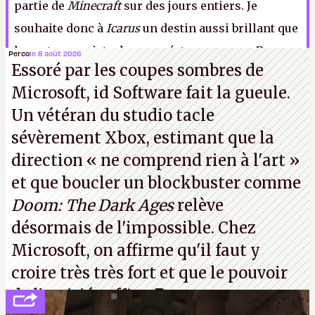
partie de
Minecraft
sur des jours entiers. Je
souhaite donc à
Icarus
un destin aussi brillant que
les autres projets de son créateur, comme
Day
…
Perco
le 8 août 2026
Essoré par les coupes sombres de
Euh,
Ion
… Non,
Stationee
… Non plus, mais bon ayez
Microsoft, id Software fait la gueule.
confiance quoi, zut !
I.
Un vétéran du studio
tacle
sévèrement Xbox
, estimant que la
direction
« ne comprend rien à l'art »
et que boucler un blockbuster comme
Doom: The Dark Ages
relève
désormais de l'impossible. Chez
Microsoft, on affirme qu'il faut y
croire très très fort et que le pouvoir
de l'amitié suffira.
P.