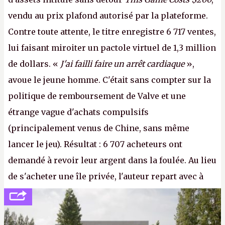
vendu au prix plafond autorisé par la plateforme.
Contre toute attente, le titre enregistre 6 717 ventes,
lui faisant miroiter un pactole virtuel de 1,3 million
de dollars. «
J'ai failli faire un arrêt cardiaque
»,
avoue le jeune homme. C'était sans compter sur la
politique de remboursement de Valve et une
étrange vague d'achats compulsifs
(principalement venus de Chine, sans même
lancer le jeu). Résultat : 6 707 acheteurs ont
demandé à revoir leur argent dans la foulée. Au lieu
de s'acheter une île privée, l'auteur repart avec à
peine 2 000 dollars en poche. C'est toujours plus
cher payé que le temps passé à dev, mais ça
apprendra aux petits malins qu'on ne braque pas