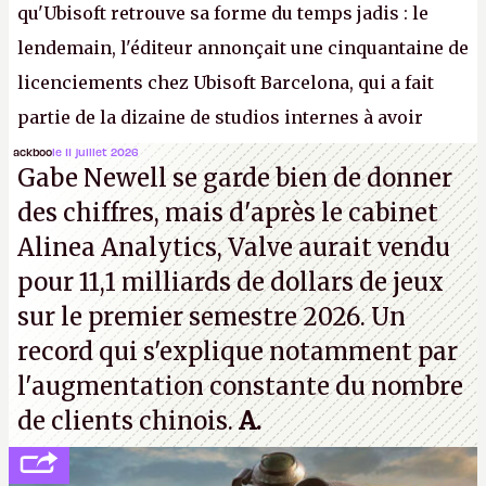
qu'Ubisoft retrouve sa forme du temps jadis : le
lendemain, l'éditeur annonçait une cinquantaine de
licenciements chez Ubisoft Barcelona, qui a fait
partie de la dizaine de studios internes à avoir
travaillé sur cet
Assassin's Creed
sous la direction
ackboo
le 11 juillet 2026
Gabe Newell se garde bien de donner
d'Ubisoft Singapour.
A.
des chiffres, mais d'après le cabinet
Alinea Analytics, Valve aurait vendu
pour 11,1 milliards de dollars de jeux
sur le premier semestre 2026. Un
record qui s'explique notamment par
l'augmentation constante du nombre
de clients chinois.
A.