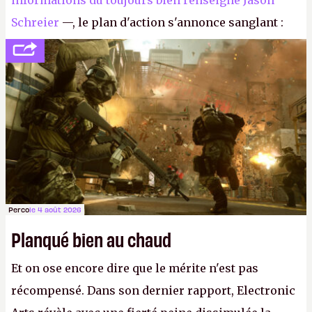
informations du toujours bien renseigné Jason
Schreier
—, le plan d'action s'annonce sanglant :
réductions de coûts drastiques, fermetures de
studios et licenciements massifs. En gros, essorer
FC
et
Battlefield
, puis virer le reste.
P.
Perco
le 4 août 2026
Planqué bien au chaud
Et on ose encore dire que le mérite n'est pas
récompensé. Dans son dernier rapport, Electronic