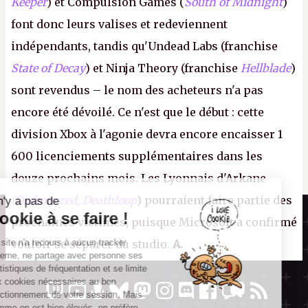
Keeper
) et Compulsion Games (
South of Midnight
)
font donc leurs valises et redeviennent
indépendants, tandis qu'Undead Labs (franchise
State of Decay
) et Ninja Theory (franchise
Hellblade
)
sont revendus – le nom des acheteurs n'a pas
encore été dévoilé. Ce n'est que le début : cette
division Xbox à l'agonie devra encore encaisser 1
600 licenciements supplémentaires dans les
douze prochains mois. Les Lyonnais d'Arkane
(Dishonored,
Deathloop
) pourraient faire partie des
Il n'y a pas de
Canard PC
Cookie à se faire !
prochaines victimes, puisque Microsoft a confirmé
Kiosque numérique
Ce site n'a recours à aucun tracker
vouloir se séparer du studio.
A.
Boutique
externe, ne partage avec personne ses
statistiques de fréquentation et se limite
aux cookies nécessaires au bon
fonctionnement de votre session. Mais
comme on est bien élevés, on préfère