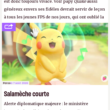
est donc toujours vivace. Voir papy
Quake
aussi
généreux envers ses fidèles devrait servir de leçon
à tous les jeunes FPS de nos jours, qui ont oublié la
politesse et le respect envers leurs joueurs et les
anciens. Il leur faudrait une bonne guerre des
consoles à ces petits cons !
P.
Perco
le 7 août 2026
Salamèche courte
Alerte diplomatique majeure : le ministère