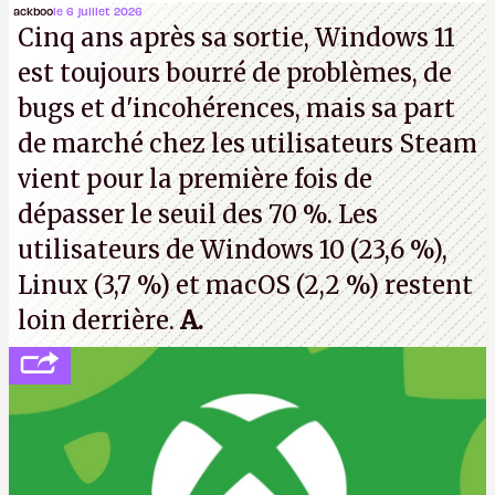
Microsoft, mais le syndicat des employés confirme
ackboo
le 6 juillet 2026
Cinq ans après sa sortie, Windows 11
de nombreux licenciements.
A.
est toujours bourré de problèmes, de
bugs et d'incohérences, mais sa part
de marché chez les utilisateurs Steam
vient pour la première fois de
dépasser le seuil des 70 %. Les
utilisateurs de Windows 10 (23,6 %),
Linux (3,7 %) et macOS (2,2 %) restent
loin derrière.
A.