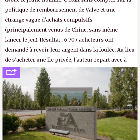
politique de remboursement de Valve et une
étrange vague d'achats compulsifs
(principalement venus de Chine, sans même
lancer le jeu). Résultat : 6 707 acheteurs ont
demandé à revoir leur argent dans la foulée. Au lieu
de s'acheter une île privée, l'auteur repart avec à
peine 2 000 dollars en poche. C'est toujours plus
cher payé que le temps passé à dev, mais ça
apprendra aux petits malins qu'on ne braque pas
Gabe Newell aussi facilement.
P.