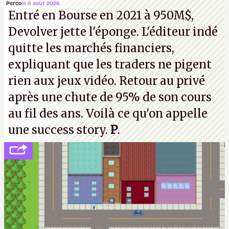
la mort judiciaires pour distribuer du copyright
Perco
le 6 août 2026
Entré en Bourse en 2021 à 950M$,
strike à tour de bras, l'Oncle Sam continuera
Devolver jette l'éponge. L'éditeur indé
d'étaler sa confiture intellectuelle sur vos
quitte les marchés financiers,
souvenirs d'enfance.
P.
expliquant que les traders ne pigent
rien aux jeux vidéo. Retour au privé
après une chute de 95% de son cours
au fil des ans. Voilà ce qu'on appelle
une success story.
P
.