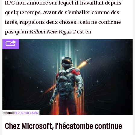
RPG non annoncé sur lequel il travaillait depuis
quelque temps. Avant de s'emballer comme des
tarés, rappelons deux choses : cela ne confirme
pas qu'un
Fallout New Vegas 2
est en
développement (pour ce que l'on sait, ils bossent
peut-être sur
Fallout Football
ou
Fallout vs. Les
Lapins Crétins)
et l'Obsidian d'aujourd'hui n'est plus
le même studio qu'il y a 15 ans. Mais bon, OK, on
peut commencer à fantasmer.
A.
ackboo
le 7 juillet 2026
Chez Microsoft, l'hécatombe continue