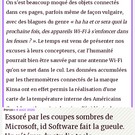
On s'est beaucoup moqué des objets connectés
dans ces pages, parfois même de façon vulgaire,
avec des blagues du genre
« ha ha et ce sera quoi la
prochaine fois, des appareils Wi-Fi à s'enfoncer dans
les fesses ? ».
Le temps est venu de présenter nos
excuses à leurs concepteurs, car l'humanité
pourrait bien être sauvée par une antenne Wi-Fi
qu'on se met dans le cul. Les données accumulées
par les thermomètres connectés de la marque
Kinsa ont en effet permis la réalisation d'une
carte de la température interne des Américains
(healthweather.us) et de suivre l'épidémie de
Perco
le 8 août 2026
Essoré par les coupes sombres de
Covid-19 en temps réel.
LFS
Microsoft, id Software fait la gueule.