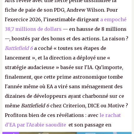
Arts révèle avec une fierté peine dissimulée la
fiche de paie de son PDG, Andrew Wilson. Pour
l'exercice 2026, l’inestimable dirigeant
a empoché
38,7 millions de dollars
— en hausse de 8 millions
—, boostés par des bonus et des actions. La raison ?
Battlefield 6
a coché « toutes ses étapes de
lancement », et la direction a déployé une «
stratégie audacieuse » basée sur l'IA. Qu'importe,
finalement, que cette prime astronomique tombe
l'année même où EA a viré sans ménagement des
dizaines de développeurs ayant charbonné sur ce
même
Battlefield 6
chez Criterion, DICE ou Motive ?
Profitons bien de ces révélations : avec
le rachat
d'EA par l'Arabie saoudite
et son passage en