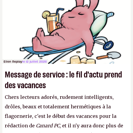
sur le déblocage du jeu en Russie et l'explosion des
joueurs majeurs (+32 %). L'avenir appartient donc
aux adultes, qui ne sont jamais que des enfants
avec du pouvoir d'achat.
P.
Ellen Replay
le 12 juillet 2026
Message de service : le fil d'actu prend
des vacances
Chers lecteurs adorés, rudement intelligents,
drôles, beaux et totalement hermétiques à la
flagornerie, c'est le début des vacances pour la
rédaction de
Canard PC
, et il n'y aura donc plus de