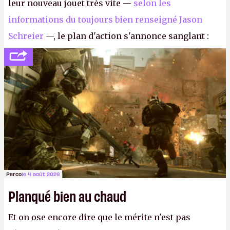
leur nouveau jouet très vite —
selon les
informations du toujours bien renseigné Jason
Schreier
—, le plan d'action s'annonce sanglant :
réductions de coûts drastiques, fermetures de
studios et licenciements massifs. En gros, essorer
FC
et
Battlefield
, puis virer le reste.
P.
Perco
le 4 août 2026
Planqué bien au chaud
Et on ose encore dire que le mérite n'est pas