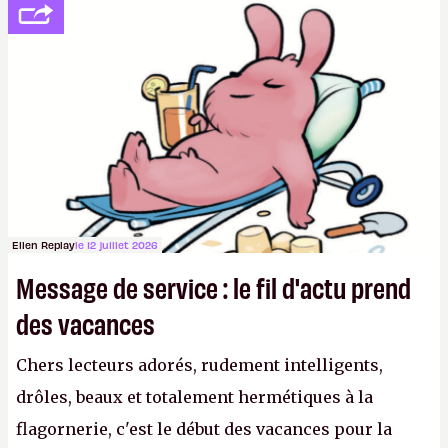
se consoler, le PDG David Baszucki peut compter
sur le déblocage du jeu en Russie et l'explosion des
joueurs majeurs (+32 %). L'avenir appartient donc
aux adultes, qui ne sont jamais que des enfants
avec du pouvoir d'achat.
P.
Ellen Replay
le 12 juillet 2026
Message de service : le fil d'actu prend
des vacances
Chers lecteurs adorés, rudement intelligents,
drôles, beaux et totalement hermétiques à la
flagornerie, c'est le début des vacances pour la