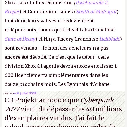
Xbox. Les studios Double Fine
(
Psychonauts 2
,
Keeper
) et Compulsion Games (
South of Midnight
)
font donc leurs valises et redeviennent
indépendants, tandis qu'Undead Labs (franchise
State of Decay
) et Ninja Theory (franchise
Hellblade
)
sont revendus – le nom des acheteurs n'a pas
encore été dévoilé. Ce n'est que le début : cette
division Xbox à l'agonie devra encore encaisser 1
600 licenciements supplémentaires dans les
douze prochains mois. Les Lyonnais d'Arkane
(Dishonored,
Deathloop
) pourraient faire partie des
ackboo
le 6 juillet 2026
CD Projekt annonce que
Cyberpunk
prochaines victimes, puisque Microsoft a confirmé
2077
vient de dépasser les 40 millions
vouloir se séparer du studio.
A.
d'exemplaires vendus. J'ai fait le