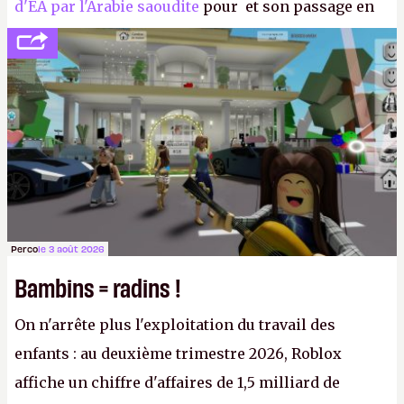
d'EA par l'Arabie saoudite
pour et son passage en
société privée, l'éditeur n'aura bientôt plus
l'obligation de publier ses bilans. Encore une
victoire pour la transparence.
P.
Perco
le 3 août 2026
Bambins = radins !
On n'arrête plus l'exploitation du travail des
enfants : au deuxième trimestre 2026, Roblox
affiche un chiffre d'affaires de 1,5 milliard de