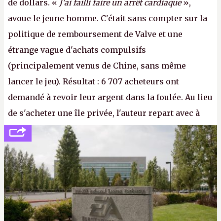
de dollars. «
J'ai failli faire un arrêt cardiaque
»,
avoue le jeune homme. C'était sans compter sur la
politique de remboursement de Valve et une
étrange vague d'achats compulsifs
(principalement venus de Chine, sans même
lancer le jeu). Résultat : 6 707 acheteurs ont
demandé à revoir leur argent dans la foulée. Au lieu
de s'acheter une île privée, l'auteur repart avec à
peine 2 000 dollars en poche. C'est toujours plus
cher payé que le temps passé à dev, mais ça
apprendra aux petits malins qu'on ne braque pas
Gabe Newell aussi facilement.
P.