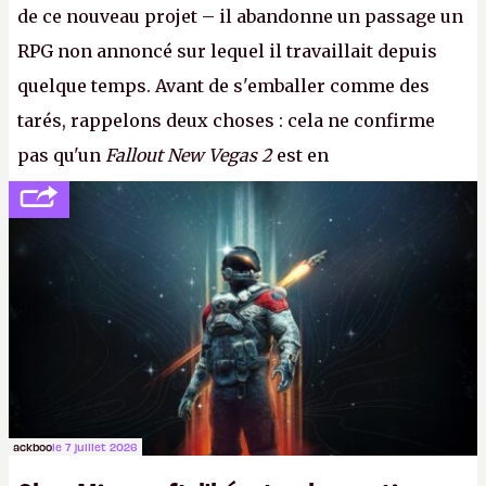
de ce nouveau projet – il abandonne un passage un
RPG non annoncé sur lequel il travaillait depuis
quelque temps. Avant de s'emballer comme des
tarés, rappelons deux choses : cela ne confirme
pas qu'un
Fallout New Vegas 2
est en
développement (pour ce que l'on sait, ils bossent
peut-être sur
Fallout Football
ou
Fallout vs. Les
Lapins Crétins)
et l'Obsidian d'aujourd'hui n'est plus
le même studio qu'il y a 15 ans. Mais bon, OK, on
peut commencer à fantasmer.
A.
ackboo
le 7 juillet 2026