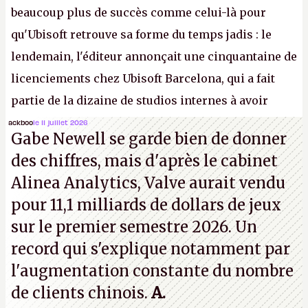
beaucoup plus de succès comme celui-là pour
qu'Ubisoft retrouve sa forme du temps jadis : le
lendemain, l'éditeur annonçait une cinquantaine de
licenciements chez Ubisoft Barcelona, qui a fait
partie de la dizaine de studios internes à avoir
travaillé sur cet
Assassin's Creed
sous la direction
ackboo
le 11 juillet 2026
Gabe Newell se garde bien de donner
d'Ubisoft Singapour.
A.
des chiffres, mais d'après le cabinet
Alinea Analytics, Valve aurait vendu
pour 11,1 milliards de dollars de jeux
sur le premier semestre 2026. Un
record qui s'explique notamment par
l'augmentation constante du nombre
de clients chinois.
A.