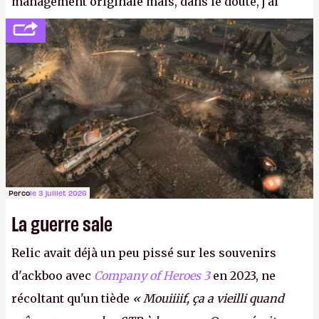
management originale mais, dans le doute, j'ai
décidé d'apprendre par cœur les 300 derniers
numéros de
Canard PC
avant de demander une
augmentation à Ivan Le Fou.
A.
Perco
le 3 juillet 2026
La guerre sale
Relic avait déjà un peu pissé sur les souvenirs
d'ackboo avec
Company of Heroes 3
en 2023, ne
récoltant qu'un tiède
« Mouiiiif, ça a vieilli quand