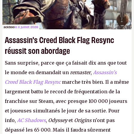
ackboo
le 11 juillet 2026
Assassin's Creed Black Flag Resync
réussit son abordage
Sans surprise, parce que ça faisait dix ans que tout
le monde en demandait un
remaster
,
Assassin's
Creed Black Flag Resync
marche très bien. Il a même
largement battu le record de fréquentation de la
franchise sur Steam, avec presque 100 000 joueurs
et joueuses simultanés le jour de sa sortie. Pour
info,
AC Shadows
,
Odyssey
et
Origins
n'ont pas
dépassé les 65 000. Mais il faudra sûrement