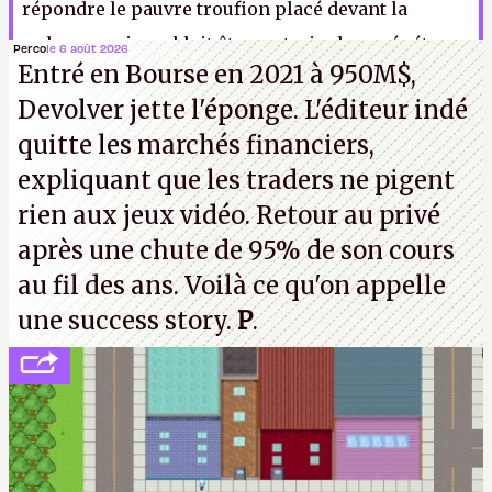
répondre le pauvre troufion placé devant la
webcam, qui semblait être en train de se répéter
Perco
le 6 août 2026
Entré en Bourse en 2021 à 950M$,
tout bas
« prends ça avec philosophie Bob, ça
Devolver jette l'éponge. L'éditeur indé
pourrait être pire, tu pourrais être à Kaboul. »
LFS
quitte les marchés financiers,
expliquant que les traders ne pigent
rien aux jeux vidéo. Retour au privé
après une chute de 95% de son cours
au fil des ans. Voilà ce qu'on appelle
une success story.
P
.