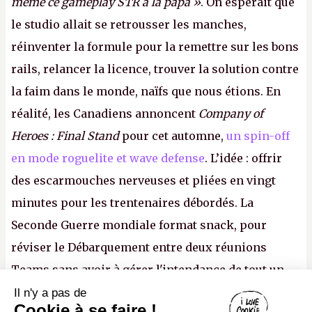
même ce gameplay STR à la papa »
. On espérait que
le studio allait se retrousser les manches,
réinventer la formule pour la remettre sur les bons
rails, relancer la licence, trouver la solution contre
la faim dans le monde, naïfs que nous étions. En
réalité, les Canadiens annoncent
Company of
Heroes : Final Stand
pour cet automne,
un spin-off
en mode roguelite et wave defense
. L’idée : offrir
des escarmouches nerveuses et pliées en vingt
minutes pour les trentenaires débordés. La
Seconde Guerre mondiale format snack, pour
réviser le Débarquement entre deux réunions
Teams sans avoir à gérer l'intendance de tout un
continent. Pauvre ackboo, après avoir uriné sur ses
Il n'y a pas de
Canard PC
Cookie à se faire !