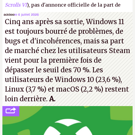
Scrolls VI
), pas d'annonce officielle de la part de
Microsoft, mais le syndicat des employés confirme
ackboo
le 6 juillet 2026
Cinq ans après sa sortie, Windows 11
de nombreux licenciements.
A.
est toujours bourré de problèmes, de
bugs et d'incohérences, mais sa part
de marché chez les utilisateurs Steam
vient pour la première fois de
dépasser le seuil des 70 %. Les
utilisateurs de Windows 10 (23,6 %),
Linux (3,7 %) et macOS (2,2 %) restent
loin derrière.
A.