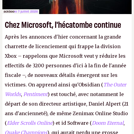
ackboo
le 7 juillet 2026
Chez Microsoft, l'hécatombe continue
Après les annonces d'hier concernant la grande
charrette de licenciement qui frappe la division
Xbox – rappelons que Microsoft veut y réduire les
effectifs de 3200 personnes d'ici à la fin de l'année
fiscale –, de nouveaux détails émergent sur les
victimes. On apprend ainsi qu'Obsidian (
The Outer
Worlds
,
Pentiment
) est touché, avec notamment le
départ de son directeur artistique, Daniel Alpert (21
ans d'ancienneté), de même Zenimax Online Studio
(
Elder Scrolls Online
) et id Software (
Doom Eternal
,
Quake Champions
), qui aurait perdu une grosse