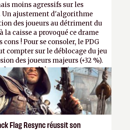
ais moins agressifs sur les
. Un ajustement d'algorithme
ntion des joueurs au détriment du
 la caisse a provoqué ce drame
s cons ! Pour se consoler, le PDG
t compter sur le déblocage du jeu
osion des joueurs majeurs (+32 %).
 donc aux adultes, qui ne sont
ants avec du pouvoir d'achat.
P.
ack Flag Resync réussit son