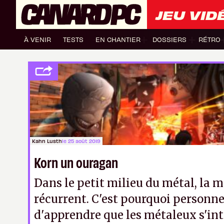
JEU VID
À VENIR
TESTS
EN CHANTIER
DOSSIERS
RÉTRO
Kahn Lusth
le 25 août 2019
Korn un ouragan
Dans le petit milieu du métal, la 
récurrent. C'est pourquoi personne
d'apprendre que les métaleux s'in