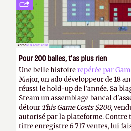
de bras, l'Oncle Sam continuera d'é
intellectuelle sur vos souvenirs d'
Perco
le 6 août 2026
Pour 200 balles, t'as plus rien
Une belle histoire
repérée par Gam
Major, un ado développeur de 18 ans
réussi le hold-up de l'année. Sa bla
Steam un assemblage bancal d'asse
détour
This Game Costs $200
, vend
autorisé par la plateforme. Contre t
titre enregistre 6 717 ventes, lui fa