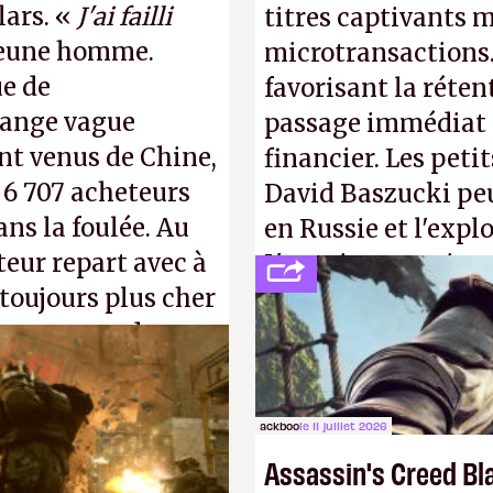
lars. «
J'ai failli
titres captivants m
 jeune homme.
microtransactions
ue de
favorisant la réte
range vague
passage immédiat à
nt venus de Chine,
financier. Les petit
: 6 707 acheteurs
David Baszucki peu
ns la foulée. Au
en Russie et l'expl
uteur repart avec à
L'avenir appartient
 toujours plus cher
jamais que des enf
s ça apprendra aux
Gabe Newell aussi
ackboo
le 11 juillet 2026
Assassin's Creed Bl