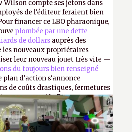
 Wilson compte ses jetons dans
mployés de l'éditeur feraient bien
 Pour financer ce LBO pharaonique,
rouve
plombée par une dette
liards de dollars
auprès des
 les nouveaux propriétaires
iser leur nouveau jouet très vite —
ions du toujours bien renseigné
e plan d'action s'annonce
ons de coûts drastiques, fermetures
ciements massifs. En gros, essorer
uis virer le reste.
P.