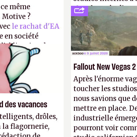
r ce même
Creed
sous la direc
u Motive ?
avec
le rachat d'EA
e en société
 l'obligation de
ackboo
le 9 juillet 2026
ire pour la
Fallout New Vegas 2
Après l'énorme vag
toucher les studios
nous savions que d
end des vacances
mettre en place. D
elligents, drôles,
industrielle émerg
la flagornerie,
pourront voir com
 rédaction de