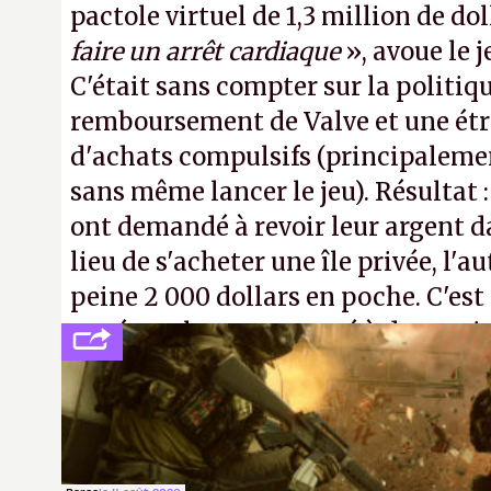
pactole virtuel de 1,3 million de dol
faire un arrêt cardiaque
», avoue le
C'était sans compter sur la politiq
remboursement de Valve et une ét
d'achats compulsifs (principaleme
sans même lancer le jeu). Résultat 
ont demandé à revoir leur argent da
lieu de s'acheter une île privée, l'a
peine 2 000 dollars en poche. C'est
payé que le temps passé à dev, mai
petits malins qu'on ne braque pas 
facilement.
P.