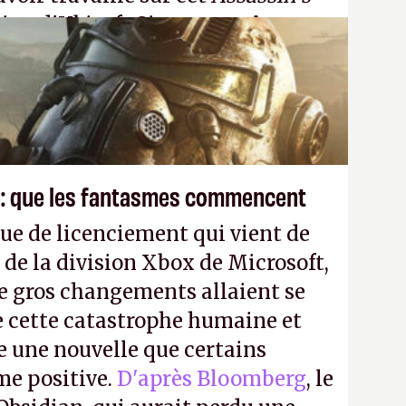
tion d'Ubisoft Singapour.
A.
 : que les fantasmes commencent
ue de licenciement qui vient de
 de la division Xbox de Microsoft,
e gros changements allaient se
e cette catastrophe humaine et
e une nouvelle que certains
me positive.
D'après Bloomberg
, le