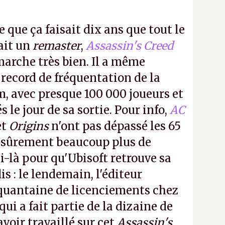
e que ça faisait dix ans que tout le
it un
remaster
,
Assassin's Creed
arche très bien. Il a même
 record de fréquentation de la
m, avec presque 100 000 joueurs et
 le jour de sa sortie. Pour info,
AC
et
Origins
n'ont pas dépassé les 65
a sûrement beaucoup plus de
-là pour qu'Ubisoft retrouve sa
s : le lendemain, l'éditeur
quantaine de licenciements chez
qui a fait partie de la dizaine de
avoir travaillé sur cet
Assassin's