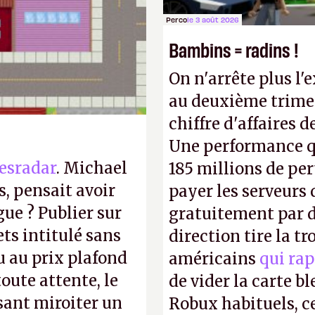
taler sa confiture
Perco
le 3 août 2026
enfance.
P.
Bambins = radins !
On n'arrête plus l'
au deuxième trimes
chiffre d'affaires d
Une performance q
esradar
. Michael
185 millions de per
, pensait avoir
payer les serveurs
gue ? Publier sur
gratuitement par d
ts intitulé sans
direction tire la t
u au prix plafond
américains
qui rap
oute attente, le
de vider la carte 
isant miroiter un
Robux habituels, ce