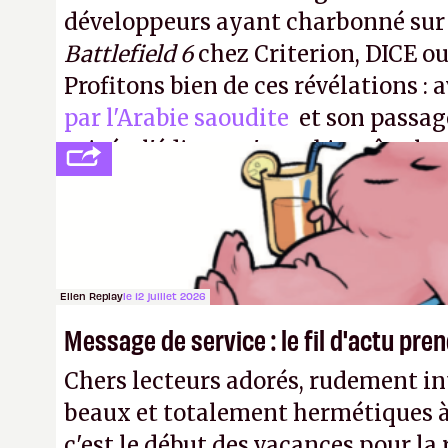
développeurs ayant charbonné su
Battlefield 6
chez Criterion, DICE o
Profitons bien de ces révélations : 
par l'Arabie saoudite
et son passag
privée, l'éditeur n'aura bientôt plus
publier ses bilans. Encore une victo
transparence.
P.
Ellen Replay
le 12 juillet 2026
Message de service : le fil d'actu pr
Chers lecteurs adorés, rudement int
beaux et totalement hermétiques à 
c'est le début des vacances pour la