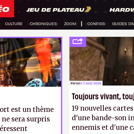
ÉO
JEU DE PLATEAU
HARD
CULTURE
CHRONIQUES
ZOOM
CONFIGS
GUIDES D'
Perco
le 7 août 2026
Toujours vivant, to
19 nouvelles cart
mort est un thème
d'une bande-son in
 ne sera surpris
ennemis et d'une c
téressent