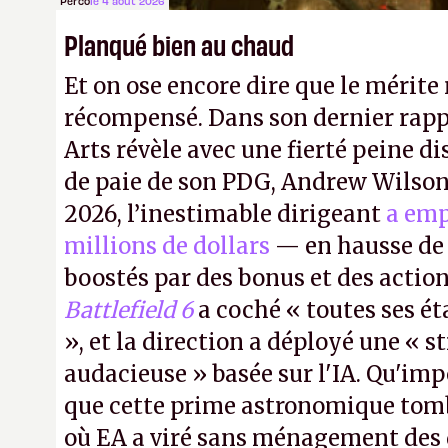
Perco
le 4 août 2026
Planqué bien au chaud
Et on ose encore dire que le mérite 
récompensé. Dans son dernier rapp
Arts révèle avec une fierté peine di
de paie de son PDG, Andrew Wilson.
2026, l’inestimable dirigeant
a emp
millions de dollars
— en hausse de 
boostés par des bonus et des action
Battlefield 6
a coché « toutes ses é
», et la direction a déployé une « s
audacieuse » basée sur l'IA. Qu'imp
que cette prime astronomique to
où EA a viré sans ménagement des 