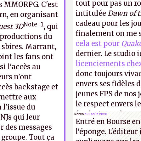
tout pour pas un r
les MMORPG. C'est
intitulée
Dawn of 
orn, en organisant
cadeau pour les jo
Note : 1
uest 3D
, qui
finalement on me s
 productions du
cela est pour
Quak
 sbires. Marrant,
dernier. Le studio 
int les fans ont
licenciements che
si l'accès au
donc toujours viva
eurs n'ont
envers ses fidèles d
accès backstage et
jeunes FPS de nos j
rmettre aux
le respect envers le
 l'issue du
faudrait une bonne 
Perco
le 6 août 2026
PNJs qui leur
Entré en Bourse en
cons !
P.
er des messages
l'éponge. L'éditeur
 groupe. Tout ça