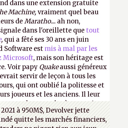
ond dans une extension gratuite
the Machine,
vraiment quel beau
ueurs de
Maratho
.... ah non,
ignale dans l'oreillette que
tout
e
,
qui a fêté ses 30 ans en juin
id Software est
mis à mal par les
z Microsoft
, mais son héritage est
ce. Voir papy
Quake
aussi généreux
evrait servir de leçon à tous les
ours, qui ont oublié la politesse et
urs joueurs et les anciens. Il leur
guerre des consoles à ces petits
 2021 à 950M$, Devolver jette
 indé quitte les marchés financiers,