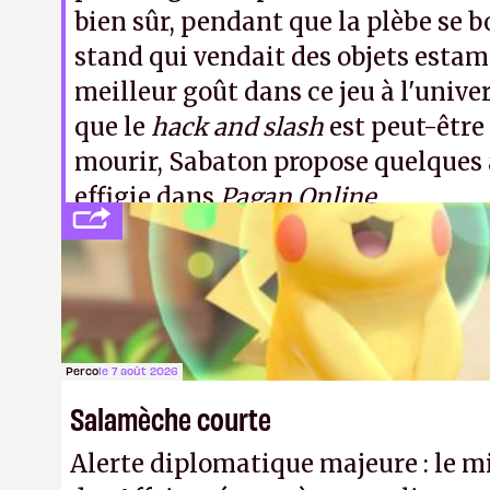
bien sûr, pendant que la plèbe se b
stand qui vendait des objets estam
meilleur goût dans ce jeu à l'unive
que le
hack and slash
est peut-être 
mourir, Sabaton propose quelques
effigie dans
Pagan Online
.
Note 1 : Et aussi sur
Adventure Quest
tout 
en 2D.
Perco
le 7 août 2026
Salamèche courte
Alerte diplomatique majeure : le m