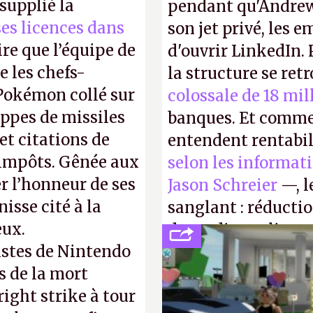
supplié la
pendant qu'Andrew
 ses licences dans
son jet privé, les e
ire que l’équipe de
d'ouvrir LinkedIn.
 les chefs-
la structure se ret
 Pokémon collé sur
colossale de 18 mil
appes de missiles
banques. Et comme
et citations de
entendent rentabil
d'impôts. Gênée aux
selon les informat
r l’honneur de ses
Jason Schreier
—, l
isse cité à la
sanglant : réducti
eux.
de studios et licen
istes de Nintendo
FC
et
Battlefield
, p
s de la mort
right strike à tour