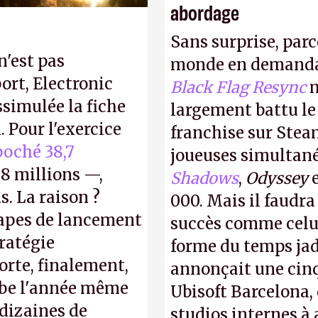
abordage
Sans surprise, parc
n'est pas
monde en demanda
ort, Electronic
Black Flag Resync
m
ssimulée la fiche
largement battu le
 Pour l'exercice
franchise sur Stea
oché 38,7
joueuses simultanés
8 millions —,
Shadows
,
Odyssey
s. La raison ?
000. Mais il faudr
tapes de lancement
succès comme celui
tratégie
forme du temps jadi
orte, finalement,
annonçait une cin
mbe l'année même
Ubisoft Barcelona, 
dizaines de
studios internes à 