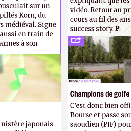
expliquant que les 
ousculait sur un
vidéo. Retour au p
pillés Korn, du
cours au fil des an
rs médiéval. Signe
success story.
P
.
aussi en train de
 armes à son
court, son homologue
Perco
le 5 août 2026
Champions de golfe
C'est donc bien offi
Bourse et passe sou
inistère japonais
saoudien (PIF) pour