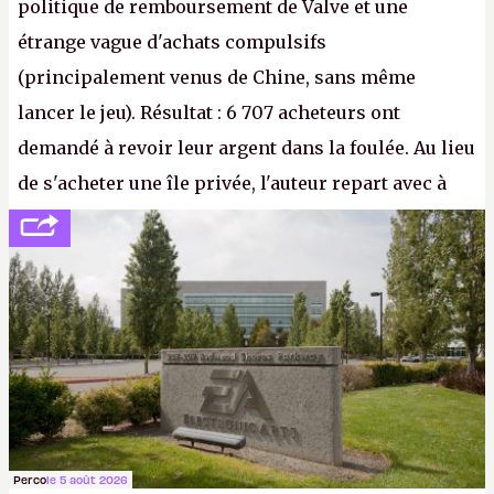
politique de remboursement de Valve et une
étrange vague d'achats compulsifs
(principalement venus de Chine, sans même
lancer le jeu). Résultat : 6 707 acheteurs ont
demandé à revoir leur argent dans la foulée. Au lieu
de s'acheter une île privée, l'auteur repart avec à
peine 2 000 dollars en poche. C'est toujours plus
cher payé que le temps passé à dev, mais ça
apprendra aux petits malins qu'on ne braque pas
Gabe Newell aussi facilement.
P.
Perco
le 5 août 2026