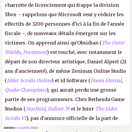
charrette de licenciement qui frappe la division
Xbox – rappelons que Microsoft veut y réduire les
effectifs de 3200 personnes d'ici à la fin de l'année
fiscale –, de nouveaux détails émergent sur les
victimes. On apprend ainsi qu'Obsidian (
The Outer
Worlds
,
Pentiment
) est touché, avec notamment le
départ de son directeur artistique, Daniel Alpert (21
ans d'ancienneté), de même Zenimax Online Studio
(
Elder Scrolls Online
) et id Software (
Doom Eternal
,
Quake Champions
), qui aurait perdu une grosse
partie de ses programmeurs. Chez Bethesda Game
Studios (
Starfield
,
Fallout 76
et le futur
The Elder
Scrolls VI
), pas d'annonce officielle de la part de
Microsoft, mais le syndicat des employés confirme
ackboo
le 6 juillet 2026