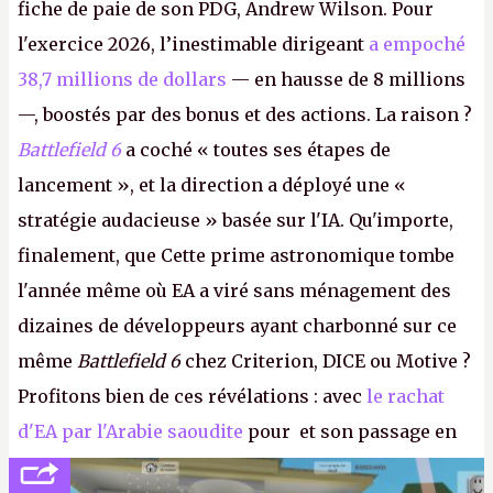
fiche de paie de son PDG, Andrew Wilson. Pour
l'exercice 2026, l’inestimable dirigeant
a empoché
38,7 millions de dollars
— en hausse de 8 millions
—, boostés par des bonus et des actions. La raison ?
Battlefield 6
a coché « toutes ses étapes de
lancement », et la direction a déployé une «
stratégie audacieuse » basée sur l'IA. Qu'importe,
finalement, que Cette prime astronomique tombe
l'année même où EA a viré sans ménagement des
dizaines de développeurs ayant charbonné sur ce
même
Battlefield 6
chez Criterion, DICE ou Motive ?
Profitons bien de ces révélations : avec
le rachat
d'EA par l'Arabie saoudite
pour et son passage en
société privée, l'éditeur n'aura bientôt plus