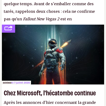
quelque temps. Avant de s'emballer comme des
tarés, rappelons deux choses : cela ne confirme
pas qu'un
Fallout New Vegas 2
est en
développement (pour ce que l'on sait, ils bossent
peut-être sur
Fallout Football
ou
Fallout vs. Les
Lapins Crétins)
et l'Obsidian d'aujourd'hui n'est plus
le même studio qu'il y a 15 ans. Mais bon, OK, on
peut commencer à fantasmer.
A.
ackboo
le 7 juillet 2026
Chez Microsoft, l'hécatombe continue
Après les annonces d'hier concernant la grande