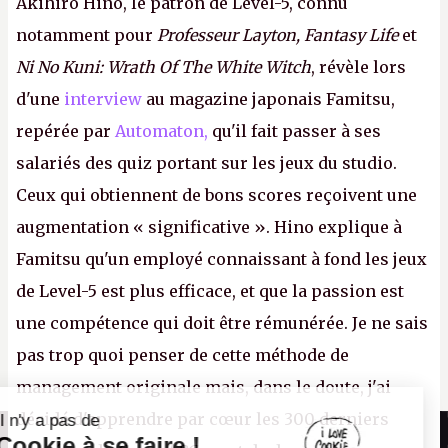
Akihiro Hino, le patron de Level-5, connu
notamment pour
Professeur Layton, Fantasy Life
et
Ni No Kuni: Wrath Of The White Witch
, révèle lors
d'une
interview
au magazine japonais Famitsu,
repérée par
Automaton,
qu'il fait passer à ses
salariés des quiz portant sur les jeux du studio.
Ceux qui obtiennent de bons scores reçoivent une
augmentation « significative ». Hino explique à
Famitsu qu'un employé connaissant à fond les jeux
de Level-5 est plus efficace, et que la passion est
une compétence qui doit être rémunérée. Je ne sais
pas trop quoi penser de cette méthode de
management originale mais, dans le doute, j'ai
décidé d'apprendre par cœur les 300 derniers
Il n'y a pas de
Canard PC
Cookie à se faire !