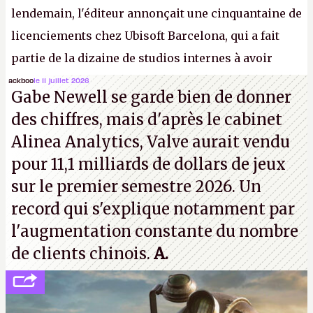
lendemain, l'éditeur annonçait une cinquantaine de
licenciements chez Ubisoft Barcelona, qui a fait
partie de la dizaine de studios internes à avoir
travaillé sur cet
Assassin's Creed
sous la direction
ackboo
le 11 juillet 2026
Gabe Newell se garde bien de donner
d'Ubisoft Singapour.
A.
des chiffres, mais d'après le cabinet
Alinea Analytics, Valve aurait vendu
pour 11,1 milliards de dollars de jeux
sur le premier semestre 2026. Un
record qui s'explique notamment par
l'augmentation constante du nombre
de clients chinois.
A.