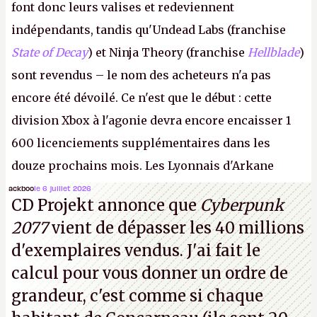
font donc leurs valises et redeviennent
indépendants, tandis qu'Undead Labs (franchise
State of Decay
) et Ninja Theory (franchise
Hellblade
)
sont revendus – le nom des acheteurs n'a pas
encore été dévoilé. Ce n'est que le début : cette
division Xbox à l'agonie devra encore encaisser 1
600 licenciements supplémentaires dans les
douze prochains mois. Les Lyonnais d'Arkane
(Dishonored,
Deathloop
) pourraient faire partie des
ackboo
le 6 juillet 2026
CD Projekt annonce que
Cyberpunk
prochaines victimes, puisque Microsoft a confirmé
2077
vient de dépasser les 40 millions
vouloir se séparer du studio.
A.
d'exemplaires vendus. J'ai fait le
calcul pour vous donner un ordre de
grandeur, c'est comme si chaque