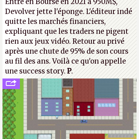
Entré en Bourse en 2021 à 950M$,
strike à tour de bras, l'Oncle Sam continuera
Devolver jette l'éponge. L'éditeur indé
d'étaler sa confiture intellectuelle sur vos
quitte les marchés financiers,
souvenirs d'enfance.
P.
expliquant que les traders ne pigent
rien aux jeux vidéo. Retour au privé
après une chute de 95% de son cours
au fil des ans. Voilà ce qu'on appelle
une success story.
P
.