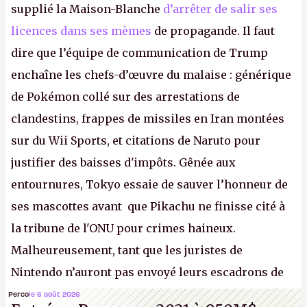
supplié la Maison-Blanche
d’arrêter de salir ses
licences dans ses mèmes
de propagande. Il faut
dire que l’équipe de communication de Trump
enchaîne les chefs-d’œuvre du malaise : générique
de Pokémon collé sur des arrestations de
clandestins, frappes de missiles en Iran montées
sur du Wii Sports, et citations de Naruto pour
justifier des baisses d'impôts. Gênée aux
entournures, Tokyo essaie de sauver l’honneur de
ses mascottes avant que Pikachu ne finisse cité à
la tribune de l'ONU pour crimes haineux.
Malheureusement, tant que les juristes de
Nintendo n’auront pas envoyé leurs escadrons de
la mort judiciaires pour distribuer du copyright
Perco
le 6 août 2026