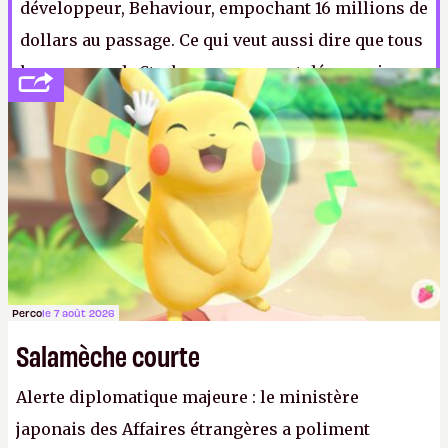
développeur, Behaviour, empochant 16 millions de
dollars au passage. Ce qui veut aussi dire que tous
les revenus de Starbreeze reposent désormais sur
le vieillissant
Payday 2
. C'est mal engagé tout ça
(insérer ici un sensoji caca).
N.
Perco
le 7 août 2026
Salamèche courte
Alerte diplomatique majeure : le ministère
japonais des Affaires étrangères a poliment