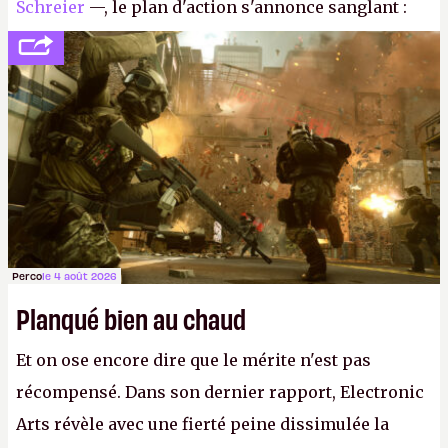
Schreier
—, le plan d'action s'annonce sanglant :
réductions de coûts drastiques, fermetures de
studios et licenciements massifs. En gros, essorer
FC
et
Battlefield
, puis virer le reste.
P.
Perco
le 4 août 2026
Planqué bien au chaud
Et on ose encore dire que le mérite n'est pas
récompensé. Dans son dernier rapport, Electronic
Arts révèle avec une fierté peine dissimulée la