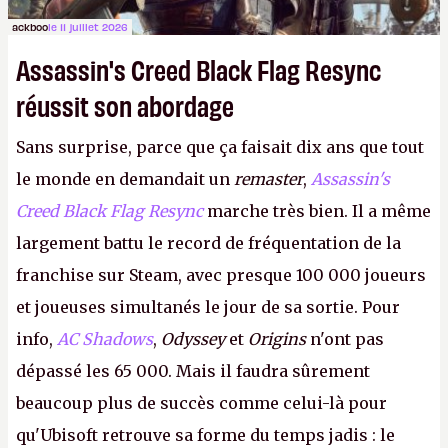
ackboo
le 11 juillet 2026
Assassin's Creed Black Flag Resync
réussit son abordage
Sans surprise, parce que ça faisait dix ans que tout
le monde en demandait un
remaster
,
Assassin's
Creed Black Flag Resync
marche très bien. Il a même
largement battu le record de fréquentation de la
franchise sur Steam, avec presque 100 000 joueurs
et joueuses simultanés le jour de sa sortie. Pour
info,
AC Shadows
,
Odyssey
et
Origins
n'ont pas
dépassé les 65 000. Mais il faudra sûrement
beaucoup plus de succès comme celui-là pour
qu'Ubisoft retrouve sa forme du temps jadis : le