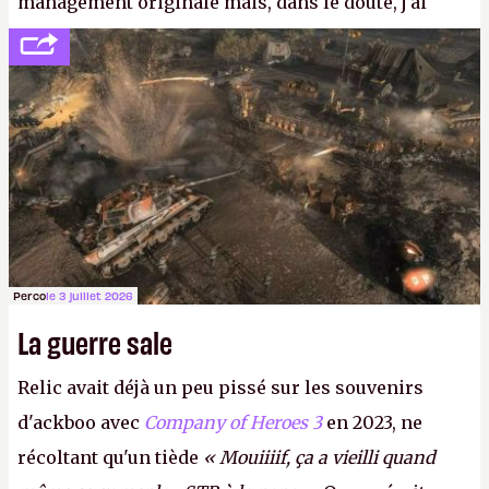
management originale mais, dans le doute, j'ai
décidé d'apprendre par cœur les 300 derniers
numéros de
Canard PC
avant de demander une
augmentation à Ivan Le Fou.
A.
Perco
le 3 juillet 2026
La guerre sale
Relic avait déjà un peu pissé sur les souvenirs
d'ackboo avec
Company of Heroes 3
en 2023, ne
récoltant qu'un tiède
« Mouiiiif, ça a vieilli quand