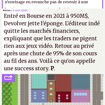
n'envisage en revanche pas de revenir à une
boutique au contenu mieux choisi, comme
Perco
le 6 août 2026
Entré en Bourse en 2021 à 950M$,
autrefois. En 2017, plus de 5 000 jeux sont déjà
Devolver jette l'éponge. L'éditeur indé
parus sur Steam.
quitte les marchés financiers,
expliquant que les traders ne pigent
rien aux jeux vidéo. Retour au privé
après une chute de 95% de son cours
au fil des ans. Voilà ce qu'on appelle
une success story.
P
.