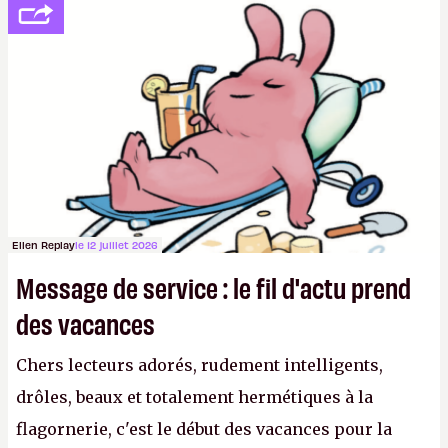
se consoler, le PDG David Baszucki peut compter
sur le déblocage du jeu en Russie et l'explosion des
joueurs majeurs (+32 %). L'avenir appartient donc
aux adultes, qui ne sont jamais que des enfants
avec du pouvoir d'achat.
P.
Ellen Replay
le 12 juillet 2026
Message de service : le fil d'actu prend
des vacances
Chers lecteurs adorés, rudement intelligents,
drôles, beaux et totalement hermétiques à la
flagornerie, c'est le début des vacances pour la