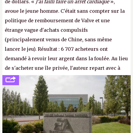
de dollars. «
J'ai failli faire un arrêt cardiaque
»,
avoue le jeune homme. C'était sans compter sur la
politique de remboursement de Valve et une
étrange vague d'achats compulsifs
(principalement venus de Chine, sans même
lancer le jeu). Résultat : 6 707 acheteurs ont
demandé à revoir leur argent dans la foulée. Au lieu
de s'acheter une île privée, l'auteur repart avec à
peine 2 000 dollars en poche. C'est toujours plus
cher payé que le temps passé à dev, mais ça
apprendra aux petits malins qu'on ne braque pas
Gabe Newell aussi facilement.
P.