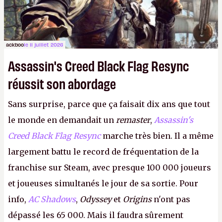
ackboo
le 11 juillet 2026
Assassin's Creed Black Flag Resync
réussit son abordage
Sans surprise, parce que ça faisait dix ans que tout
le monde en demandait un
remaster
,
Assassin's
Creed Black Flag Resync
marche très bien. Il a même
largement battu le record de fréquentation de la
franchise sur Steam, avec presque 100 000 joueurs
et joueuses simultanés le jour de sa sortie. Pour
info,
AC Shadows
,
Odyssey
et
Origins
n'ont pas
dépassé les 65 000. Mais il faudra sûrement