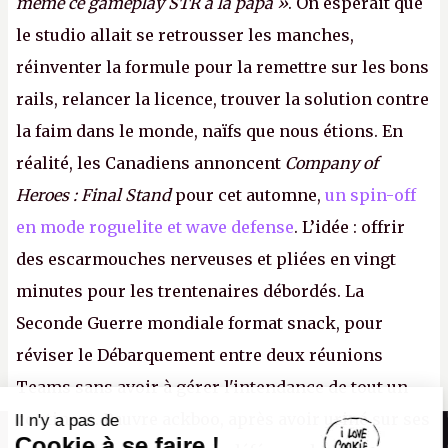
même ce gameplay STR à la papa »
. On espérait que
le studio allait se retrousser les manches,
réinventer la formule pour la remettre sur les bons
rails, relancer la licence, trouver la solution contre
la faim dans le monde, naïfs que nous étions. En
réalité, les Canadiens annoncent
Company of
Heroes : Final Stand
pour cet automne,
un spin-off
en mode roguelite et wave defense
. L’idée : offrir
des escarmouches nerveuses et pliées en vingt
minutes pour les trentenaires débordés. La
Seconde Guerre mondiale format snack, pour
réviser le Débarquement entre deux réunions
Teams sans avoir à gérer l'intendance de tout un
continent. Pauvre ackboo, après avoir uriné sur ses
Il n'y a pas de
Canard PC
Cookie à se faire !