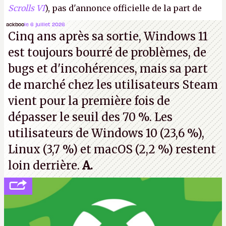
Scrolls VI
), pas d'annonce officielle de la part de
Microsoft, mais le syndicat des employés confirme
ackboo
le 6 juillet 2026
Cinq ans après sa sortie, Windows 11
de nombreux licenciements.
A.
est toujours bourré de problèmes, de
bugs et d'incohérences, mais sa part
de marché chez les utilisateurs Steam
vient pour la première fois de
dépasser le seuil des 70 %. Les
utilisateurs de Windows 10 (23,6 %),
Linux (3,7 %) et macOS (2,2 %) restent
loin derrière.
A.