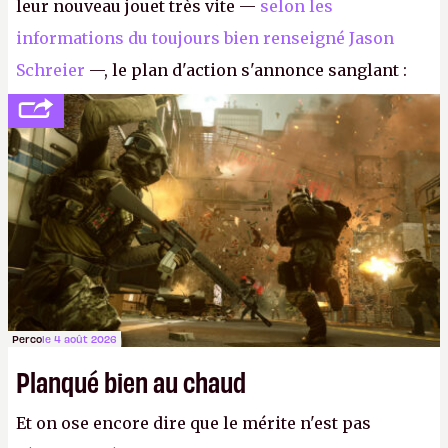
leur nouveau jouet très vite —
selon les
informations du toujours bien renseigné Jason
Schreier
—, le plan d'action s'annonce sanglant :
réductions de coûts drastiques, fermetures de
studios et licenciements massifs. En gros, essorer
FC
et
Battlefield
, puis virer le reste.
P.
Perco
le 4 août 2026
Planqué bien au chaud
Et on ose encore dire que le mérite n'est pas