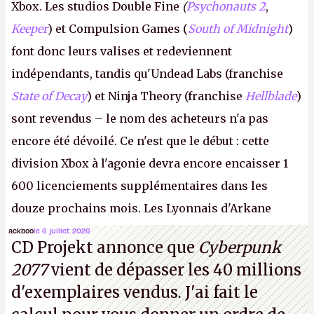
Xbox. Les studios Double Fine
(
Psychonauts 2
,
Keeper
) et Compulsion Games (
South of Midnight
)
font donc leurs valises et redeviennent
indépendants, tandis qu'Undead Labs (franchise
State of Decay
) et Ninja Theory (franchise
Hellblade
)
sont revendus – le nom des acheteurs n'a pas
encore été dévoilé. Ce n'est que le début : cette
division Xbox à l'agonie devra encore encaisser 1
600 licenciements supplémentaires dans les
douze prochains mois. Les Lyonnais d'Arkane
(Dishonored,
Deathloop
) pourraient faire partie des
ackboo
le 6 juillet 2026
CD Projekt annonce que
Cyberpunk
prochaines victimes, puisque Microsoft a confirmé
2077
vient de dépasser les 40 millions
vouloir se séparer du studio.
A.
d'exemplaires vendus. J'ai fait le