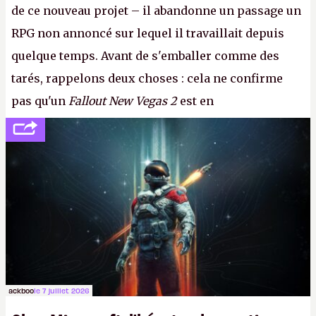
de ce nouveau projet – il abandonne un passage un
RPG non annoncé sur lequel il travaillait depuis
quelque temps. Avant de s'emballer comme des
tarés, rappelons deux choses : cela ne confirme
pas qu'un
Fallout New Vegas 2
est en
développement (pour ce que l'on sait, ils bossent
peut-être sur
Fallout Football
ou
Fallout vs. Les
Lapins Crétins)
et l'Obsidian d'aujourd'hui n'est plus
le même studio qu'il y a 15 ans. Mais bon, OK, on
peut commencer à fantasmer.
A.
ackboo
le 7 juillet 2026