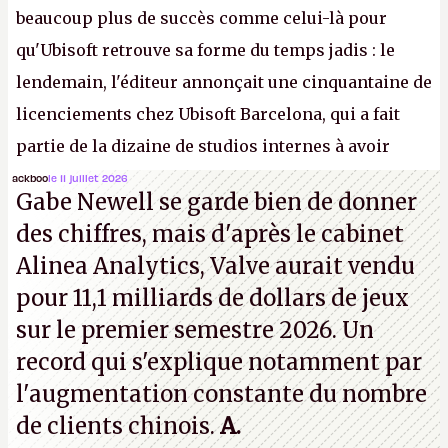
beaucoup plus de succès comme celui-là pour
qu'Ubisoft retrouve sa forme du temps jadis : le
lendemain, l'éditeur annonçait une cinquantaine de
licenciements chez Ubisoft Barcelona, qui a fait
partie de la dizaine de studios internes à avoir
travaillé sur cet
Assassin's Creed
sous la direction
ackboo
le 11 juillet 2026
Gabe Newell se garde bien de donner
d'Ubisoft Singapour.
A.
des chiffres, mais d'après le cabinet
Alinea Analytics, Valve aurait vendu
pour 11,1 milliards de dollars de jeux
sur le premier semestre 2026. Un
record qui s'explique notamment par
l'augmentation constante du nombre
de clients chinois.
A.