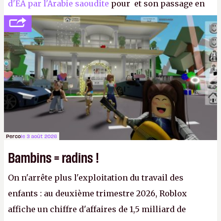
d'EA par l'Arabie saoudite
pour et son passage en
société privée, l'éditeur n'aura bientôt plus
l'obligation de publier ses bilans. Encore une
victoire pour la transparence.
P.
Perco
le 3 août 2026
Bambins = radins !
On n'arrête plus l'exploitation du travail des
enfants : au deuxième trimestre 2026, Roblox
affiche un chiffre d'affaires de 1,5 milliard de