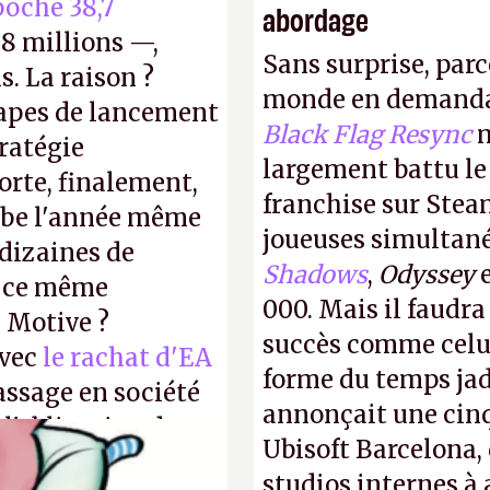
oché 38,7
abordage
8 millions —,
Sans surprise, parc
s. La raison ?
monde en demanda
tapes de lancement
Black Flag Resync
m
tratégie
largement battu le
orte, finalement,
franchise sur Stea
mbe l'année même
joueuses simultanés
dizaines de
Shadows
,
Odyssey
r ce même
000. Mais il faudr
u Motive ?
succès comme celui
avec
le rachat d'EA
forme du temps jadi
assage en société
annonçait une cin
 l'obligation de
Ubisoft Barcelona, 
ire pour la
studios internes à 