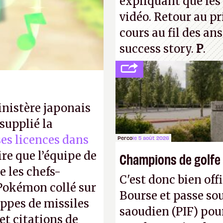
expliquant que les 
vidéo. Retour au p
cours au fil des an
success story.
P
.
inistère japonais
supplié la
 ses licences dans
Perco
le 5 août 2026
ire que l’équipe de
Champions de golfe
 les chefs-
C'est donc bien offi
 Pokémon collé sur
Bourse et passe sou
appes de missiles
saoudien (PIF) pour
et citations de