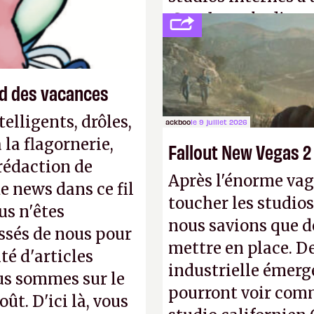
Creed
sous la direc
end des vacances
elligents, drôles,
ackboo
le 9 juillet 2026
la flagornerie,
Fallout New Vegas 2
 rédaction de
Après l'énorme vag
de news dans ce fil
toucher les studios
us n'êtes
nous savions que d
ssés de nous pour
mettre en place. D
té d'articles
industrielle émerg
us sommes sur le
pourront voir com
ût. D'ici là, vous