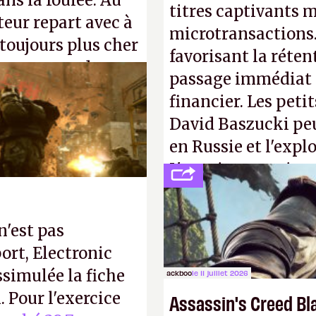
ns la foulée. Au
titres captivants m
uteur repart avec à
microtransactions
 toujours plus cher
favorisant la réte
s ça apprendra aux
passage immédiat à
Gabe Newell aussi
financier. Les petit
David Baszucki peu
en Russie et l'expl
L'avenir appartient
jamais que des enf
n'est pas
ort, Electronic
ssimulée la fiche
ackboo
le 11 juillet 2026
 Pour l'exercice
Assassin's Creed Bl