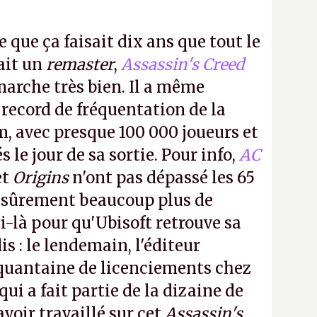
e que ça faisait dix ans que tout le
it un
remaster
,
Assassin's Creed
arche très bien. Il a même
 record de fréquentation de la
m, avec presque 100 000 joueurs et
 le jour de sa sortie. Pour info,
AC
et
Origins
n'ont pas dépassé les 65
a sûrement beaucoup plus de
-là pour qu'Ubisoft retrouve sa
s : le lendemain, l'éditeur
quantaine de licenciements chez
qui a fait partie de la dizaine de
avoir travaillé sur cet
Assassin's