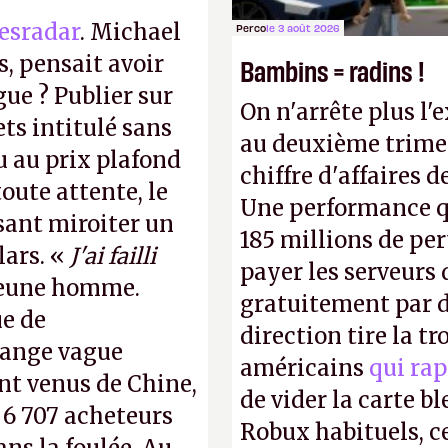
esradar
. Michael
Perco
le 3 août 2026
, pensait avoir
Bambins = radins !
gue ? Publier sur
On n'arrête plus l'
ts intitulé sans
au deuxième trimes
u au prix plafond
chiffre d'affaires d
oute attente, le
Une performance q
isant miroiter un
185 millions de per
lars. «
J'ai failli
payer les serveurs
 jeune homme.
gratuitement par d
ue de
direction tire la t
range vague
américains
qui rap
nt venus de Chine,
de vider la carte 
: 6 707 acheteurs
Robux habituels, ce