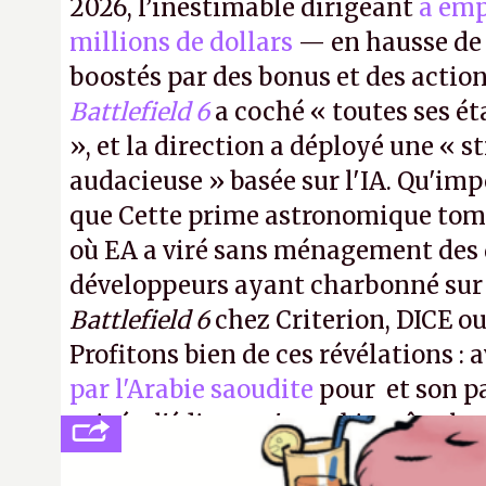
2026, l’inestimable dirigeant
a emp
millions de dollars
— en hausse de 
boostés par des bonus et des action
Battlefield 6
a coché « toutes ses é
», et la direction a déployé une « s
audacieuse » basée sur l'IA. Qu'imp
que Cette prime astronomique to
où EA a viré sans ménagement des 
développeurs ayant charbonné su
Battlefield 6
chez Criterion, DICE o
Profitons bien de ces révélations : 
par l'Arabie saoudite
pour et son p
privée, l'éditeur n'aura bientôt plus
publier ses bilans. Encore une victo