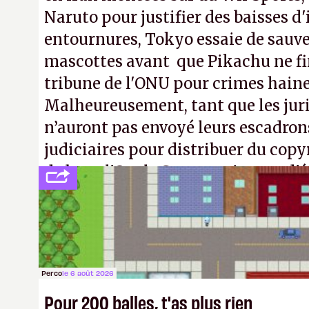
Naruto pour justifier des baisses 
entournures, Tokyo essaie de sauve
mascottes avant que Pikachu ne fin
tribune de l'ONU pour crimes hain
Malheureusement, tant que les jur
n’auront pas envoyé leurs escadron
judiciaires pour distribuer du copy
de bras, l'Oncle Sam continuera d'é
intellectuelle sur vos souvenirs d'
Perco
le 6 août 2026
Pour 200 balles, t'as plus rien