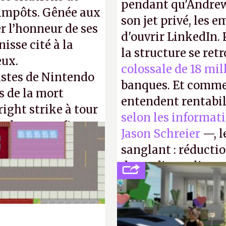
pendant qu'Andrew
d'impôts. Gênée aux
son jet privé, les e
r l’honneur de ses
d'ouvrir LinkedIn.
isse cité à la
la structure se ret
eux.
colossale de 18 mil
istes de Nintendo
banques. Et comme
s de la mort
entendent rentabil
right strike à tour
selon les informat
taler sa confiture
Jason Schreier
—, l
enfance.
P.
sanglant : réducti
de studios et licen
FC
et
Battlefield
, p