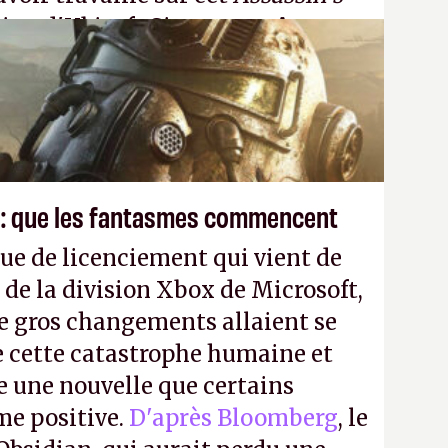
tion d'Ubisoft Singapour.
A.
 : que les fantasmes commencent
ue de licenciement qui vient de
 de la division Xbox de Microsoft,
e gros changements allaient se
e cette catastrophe humaine et
e une nouvelle que certains
me positive.
D'après Bloomberg
, le