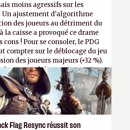
ais moins agressifs sur les
. Un ajustement d'algorithme
ntion des joueurs au détriment du
 la caisse a provoqué ce drame
s cons ! Pour se consoler, le PDG
t compter sur le déblocage du jeu
osion des joueurs majeurs (+32 %).
 donc aux adultes, qui ne sont
ants avec du pouvoir d'achat.
P.
ack Flag Resync réussit son