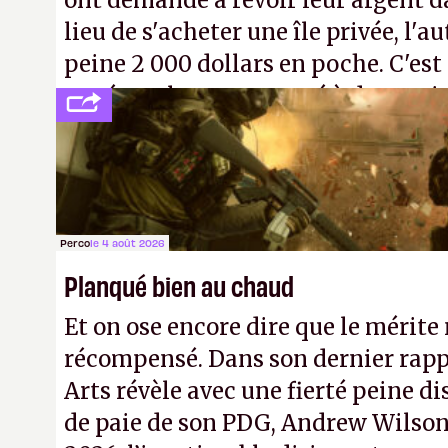
ont demandé à revoir leur argent da
lieu de s'acheter une île privée, l'a
peine 2 000 dollars en poche. C'est
payé que le temps passé à dev, mai
petits malins qu'on ne braque pas 
facilement.
P.
Perco
le 4 août 2026
Planqué bien au chaud
Et on ose encore dire que le mérite 
récompensé. Dans son dernier rapp
Arts révèle avec une fierté peine di
de paie de son PDG, Andrew Wilson.