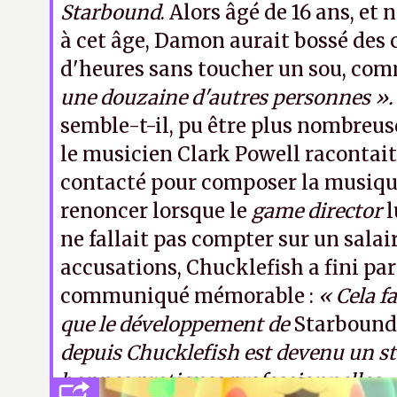
Starbound
. Alors âgé de 16 ans, et
à cet âge, Damon aurait bossé des 
d'heures sans toucher un sou, comm
une douzaine d'autres personnes ».
semble-t-il, pu être plus nombreuse
le musicien Clark Powell racontait
contacté pour composer la musique
renoncer lorsque le
game director
l
ne fallait pas compter sur un salai
accusations, Chucklefish a fini pa
communiqué mémorable :
« Cela f
que le développement de
Starboun
depuis Chucklefish est devenu un s
bonnes pratiques professionnelles. 