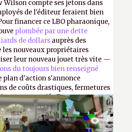
 Wilson compte ses jetons dans
mployés de l'éditeur feraient bien
 Pour financer ce LBO pharaonique,
rouve
plombée par une dette
liards de dollars
auprès des
 les nouveaux propriétaires
iser leur nouveau jouet très vite —
ions du toujours bien renseigné
e plan d'action s'annonce
ons de coûts drastiques, fermetures
ciements massifs. En gros, essorer
uis virer le reste.
P.