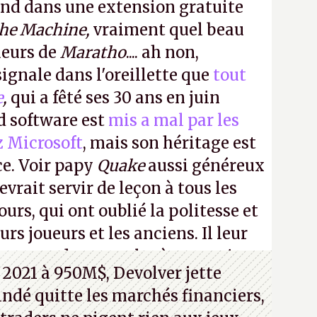
ond dans une extension gratuite
the Machine,
vraiment quel beau
ueurs de
Maratho
.... ah non,
ignale dans l'oreillette que
tout
e
,
qui a fêté ses 30 ans en juin
id software est
mis a mal par les
z Microsoft
, mais son héritage est
ce. Voir papy
Quake
aussi généreux
evrait servir de leçon à tous les
ours, qui ont oublié la politesse et
urs joueurs et les anciens. Il leur
guerre des consoles à ces petits
 2021 à 950M$, Devolver jette
 indé quitte les marchés financiers,