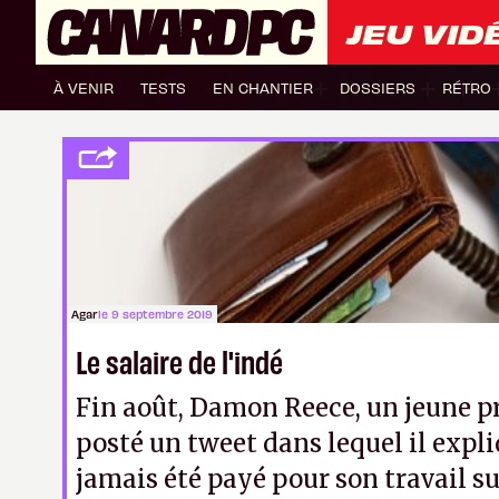
JEU VID
À VENIR
TESTS
EN CHANTIER
DOSSIERS
RÉTRO
Agar
le 9 septembre 2019
Le salaire de l'indé
Fin août, Damon Reece, un jeune 
posté un tweet dans lequel il expli
jamais été payé pour son travail su