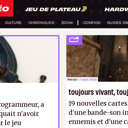
ÉO
JEU DE PLATEAU
HARD
CULTURE
CHRONIQUES
ZOOM
CONFIGS
GUIDES D'
Perco
le 7 août 2026
toujours vivant, to
19 nouvelles cart
programmeur, a
d'une bande-son in
quait n'avoir
ennemis et d'une c
r le jeu