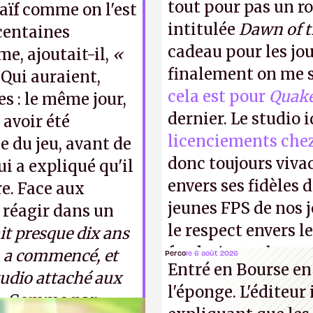
tout pour pas un r
 naïf comme on l'est
intitulée
Dawn of 
centaines
cadeau pour les jo
e, ajoutait-il,
«
finalement on me s
Qui auraient,
cela est pour
Quak
s : le même jour,
dernier. Le studio 
 avoir été
licenciements che
 du jeu, avant de
donc toujours viva
ui a expliqué qu'il
envers ses fidèles d
re. Face aux
jeunes FPS de nos j
r réagir dans un
le respect envers le
ait presque dix ans
faudrait une bonne 
d
a commencé, et
Perco
le 6 août 2026
Entré en Bourse en
cons !
P.
tudio attaché aux
l'éponge. L'éditeur
»
Comme par