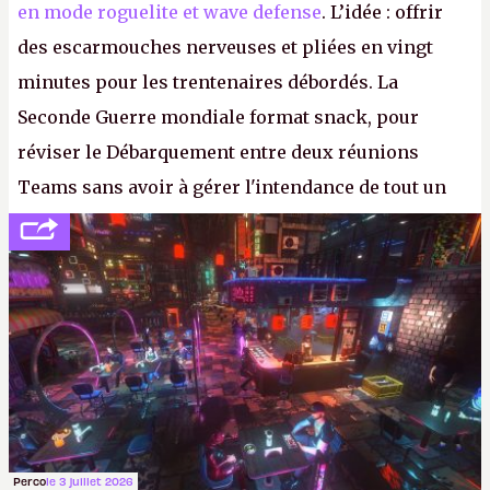
en mode roguelite et wave defense
. L’idée : offrir
des escarmouches nerveuses et pliées en vingt
minutes pour les trentenaires débordés. La
Seconde Guerre mondiale format snack, pour
réviser le Débarquement entre deux réunions
Teams sans avoir à gérer l'intendance de tout un
continent. Pauvre ackboo, après avoir uriné sur ses
bottes, Relic vient donc de déféquer dans son
casque.
P.
Perco
le 3 juillet 2026