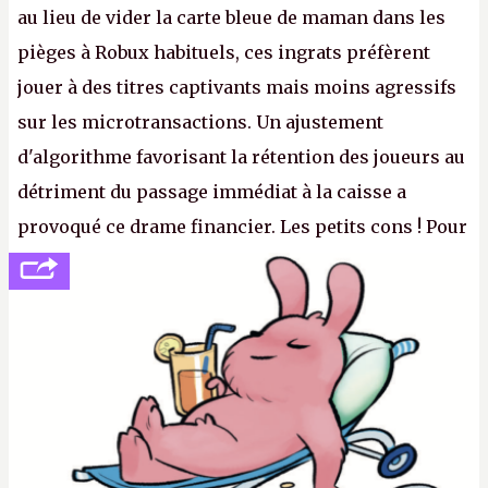
au lieu de vider la carte bleue de maman dans les
pièges à Robux habituels, ces ingrats préfèrent
jouer à des titres captivants mais moins agressifs
sur les microtransactions. Un ajustement
d'algorithme favorisant la rétention des joueurs au
détriment du passage immédiat à la caisse a
provoqué ce drame financier. Les petits cons ! Pour
se consoler, le PDG David Baszucki peut compter
sur le déblocage du jeu en Russie et l'explosion des
joueurs majeurs (+32 %). L'avenir appartient donc
aux adultes, qui ne sont jamais que des enfants
avec du pouvoir d'achat.
P.