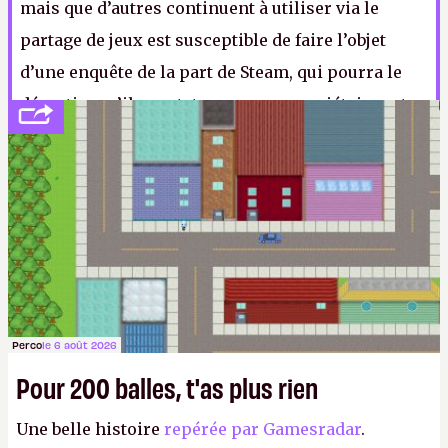
mais que d’autres continuent à utiliser via le
partage de jeux est susceptible de faire l’objet
d’une enquête de la part de Steam, qui pourra le
désactiver s’il constate que son propriétaire est
décédé. Car après tout, quel meilleur moyen de
prouver qu'on aime les familles que de retirer à
des gamins l’accès aux jeux de feu leur père.
LFS.
Perco
le 6 août 2026
Pour 200 balles, t'as plus rien
Une belle histoire
repérée par Gamesradar
.