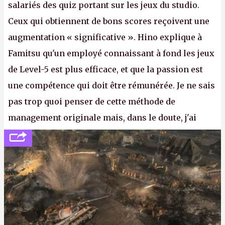
salariés des quiz portant sur les jeux du studio.
Ceux qui obtiennent de bons scores reçoivent une
augmentation « significative ». Hino explique à
Famitsu qu'un employé connaissant à fond les jeux
de Level-5 est plus efficace, et que la passion est
une compétence qui doit être rémunérée. Je ne sais
pas trop quoi penser de cette méthode de
management originale mais, dans le doute, j'ai
décidé d'apprendre par cœur les 300 derniers
numéros de
Canard PC
avant de demander une
augmentation à Ivan Le Fou.
A.