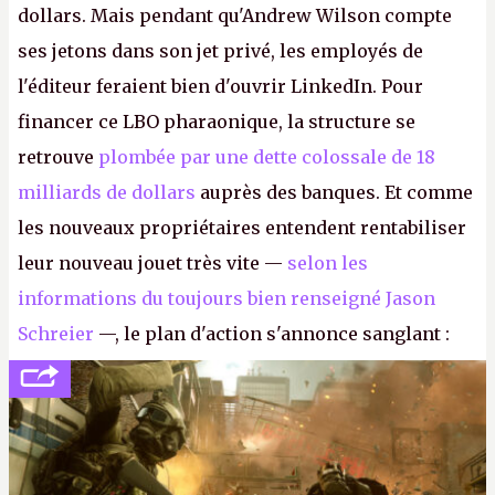
dollars. Mais pendant qu'Andrew Wilson compte
ses jetons dans son jet privé, les employés de
l'éditeur feraient bien d'ouvrir LinkedIn. Pour
financer ce LBO pharaonique, la structure se
retrouve
plombée par une dette colossale de 18
milliards de dollars
auprès des banques. Et comme
les nouveaux propriétaires entendent rentabiliser
leur nouveau jouet très vite —
selon les
informations du toujours bien renseigné Jason
Schreier
—, le plan d'action s'annonce sanglant :
réductions de coûts drastiques, fermetures de
studios et licenciements massifs. En gros, essorer
FC
et
Battlefield
, puis virer le reste.
P.