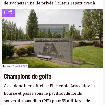
de s'acheter une île privée, l'auteur repart avec à
peine 2 000 dollars en poche. C'est toujours plus
cher payé que le temps passé à dev, mais ça
apprendra aux petits malins qu'on ne braque pas
Gabe Newell aussi facilement.
P.
Perco
le 5 août 2026
Champions de golfe
C'est donc bien officiel : Electronic Arts quitte la
Bourse et passe sous le pavillon du fonds
souverain saoudien (PIF) pour 55 milliards de