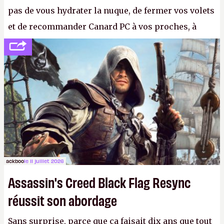
pas de vous hydrater la nuque, de fermer vos volets
et de recommander Canard PC à vos proches, à
votre famille et aux inconnus que vous croisez
dans la rue. Bon été à tous ! –
ER.
ackboo
le 11 juillet 2026
Assassin's Creed Black Flag Resync
réussit son abordage
Sans surprise, parce que ça faisait dix ans que tout