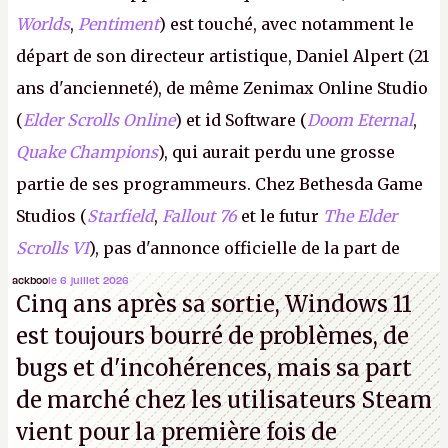
Worlds
,
Pentiment
) est touché, avec notamment le
départ de son directeur artistique, Daniel Alpert (21
ans d'ancienneté), de même Zenimax Online Studio
(
Elder Scrolls Online
) et id Software (
Doom Eternal
,
Quake Champions
), qui aurait perdu une grosse
partie de ses programmeurs. Chez Bethesda Game
Studios (
Starfield
,
Fallout 76
et le futur
The Elder
Scrolls VI
), pas d'annonce officielle de la part de
Microsoft, mais le syndicat des employés confirme
ackboo
le 6 juillet 2026
Cinq ans après sa sortie, Windows 11
de nombreux licenciements.
A.
est toujours bourré de problèmes, de
bugs et d'incohérences, mais sa part
de marché chez les utilisateurs Steam
vient pour la première fois de