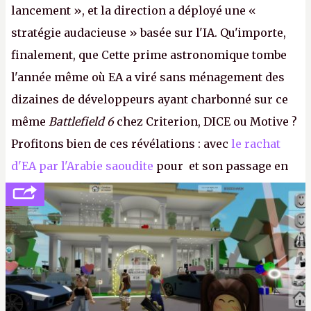
lancement », et la direction a déployé une «
stratégie audacieuse » basée sur l'IA. Qu'importe,
finalement, que Cette prime astronomique tombe
l'année même où EA a viré sans ménagement des
dizaines de développeurs ayant charbonné sur ce
même
Battlefield 6
chez Criterion, DICE ou Motive ?
Profitons bien de ces révélations : avec
le rachat
d'EA par l'Arabie saoudite
pour et son passage en
société privée, l'éditeur n'aura bientôt plus
l'obligation de publier ses bilans. Encore une
victoire pour la transparence.
P.