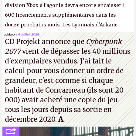
division Xbox à l'agonie devra encore encaisser 1
600 licenciements supplémentaires dans les
douze prochains mois. Les Lyonnais d'Arkane
(Dishonored,
Deathloop
) pourraient faire partie des
ackboo
le 6 juillet 2026
CD Projekt annonce que
Cyberpunk
prochaines victimes, puisque Microsoft a confirmé
2077
vient de dépasser les 40 millions
vouloir se séparer du studio.
A.
d'exemplaires vendus. J'ai fait le
calcul pour vous donner un ordre de
grandeur, c'est comme si chaque
habitant de Concarneau (ils sont 20
000) avait acheté une copie du jeu
tous les jours depuis sa sortie en
décembre 2020.
A.