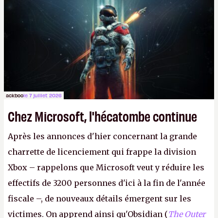
Lapins Crétins)
et l'Obsidian d'aujourd'hui n'est plus
le même studio qu'il y a 15 ans. Mais bon, OK, on
peut commencer à fantasmer.
A.
ackboo
le 7 juillet 2026
Chez Microsoft, l'hécatombe continue
Après les annonces d'hier concernant la grande
charrette de licenciement qui frappe la division
Xbox – rappelons que Microsoft veut y réduire les
effectifs de 3200 personnes d'ici à la fin de l'année
fiscale –, de nouveaux détails émergent sur les
victimes. On apprend ainsi qu'Obsidian (
The Outer