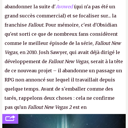
abandonner la suite d'
Avowed
(qui n'a pas été un
grand succès commercial) et se focaliser sur... la
franchise
Fallout.
Pour mémoire, c'est d'Obsidian
qu'est sorti ce que de nombreux fans considèrent
comme le meilleur épisode de la série,
Fallout New
Vegas
, en 2010. Josh Sawyer, qui avait déjà dirigé le
développement de
Fallout New Vegas
, serait à la tête
de ce nouveau projet – il abandonne un passage un
RPG non annoncé sur lequel il travaillait depuis
quelque temps. Avant de s'emballer comme des
tarés, rappelons deux choses : cela ne confirme
pas qu'un
Fallout New Vegas 2
est en
développement (pour ce que l'on sait, ils bossent
peut-être sur
Fallout Football
ou
Fallout vs. Les