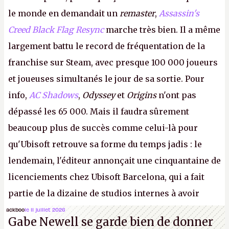
le monde en demandait un
remaster
,
Assassin's
Creed Black Flag Resync
marche très bien. Il a même
largement battu le record de fréquentation de la
franchise sur Steam, avec presque 100 000 joueurs
et joueuses simultanés le jour de sa sortie. Pour
info,
AC Shadows
,
Odyssey
et
Origins
n'ont pas
dépassé les 65 000. Mais il faudra sûrement
beaucoup plus de succès comme celui-là pour
qu'Ubisoft retrouve sa forme du temps jadis : le
lendemain, l'éditeur annonçait une cinquantaine de
licenciements chez Ubisoft Barcelona, qui a fait
partie de la dizaine de studios internes à avoir
travaillé sur cet
Assassin's Creed
sous la direction
ackboo
le 11 juillet 2026
Gabe Newell se garde bien de donner
d'Ubisoft Singapour.
A.