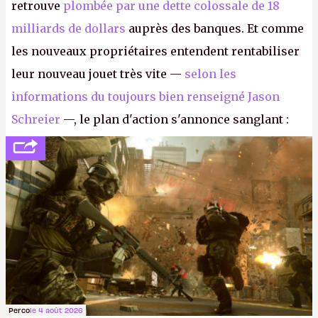
retrouve
plombée par une dette colossale de 18
milliards de dollars
auprès des banques. Et comme
les nouveaux propriétaires entendent rentabiliser
leur nouveau jouet très vite —
selon les
informations du toujours bien renseigné Jason
Schreier
—, le plan d'action s'annonce sanglant :
réductions de coûts drastiques, fermetures de
studios et licenciements massifs. En gros, essorer
FC
et
Battlefield
, puis virer le reste.
P.
Perco
le 4 août 2026