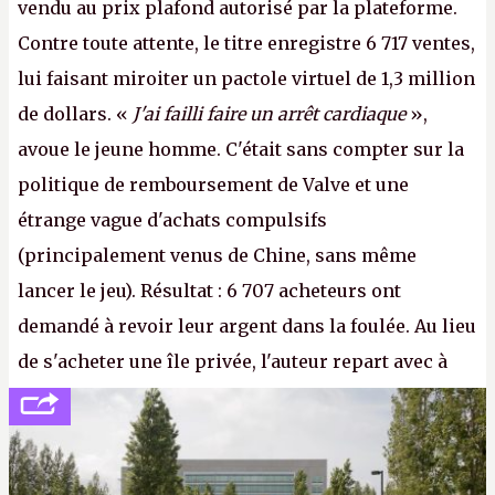
vendu au prix plafond autorisé par la plateforme.
Contre toute attente, le titre enregistre 6 717 ventes,
lui faisant miroiter un pactole virtuel de 1,3 million
de dollars. «
J'ai failli faire un arrêt cardiaque
»,
avoue le jeune homme. C'était sans compter sur la
politique de remboursement de Valve et une
étrange vague d'achats compulsifs
(principalement venus de Chine, sans même
lancer le jeu). Résultat : 6 707 acheteurs ont
demandé à revoir leur argent dans la foulée. Au lieu
de s'acheter une île privée, l'auteur repart avec à
peine 2 000 dollars en poche. C'est toujours plus
cher payé que le temps passé à dev, mais ça
apprendra aux petits malins qu'on ne braque pas