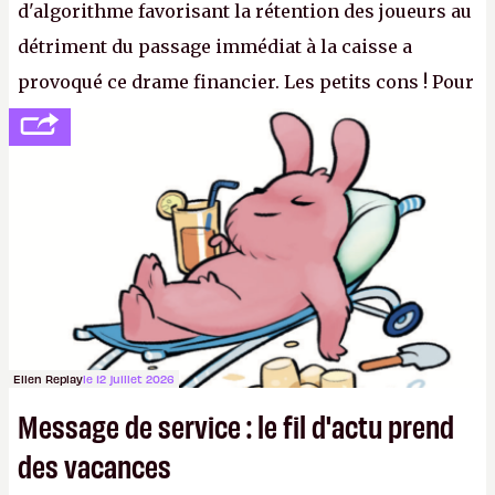
d'algorithme favorisant la rétention des joueurs au
détriment du passage immédiat à la caisse a
provoqué ce drame financier. Les petits cons ! Pour
se consoler, le PDG David Baszucki peut compter
sur le déblocage du jeu en Russie et l'explosion des
joueurs majeurs (+32 %). L'avenir appartient donc
aux adultes, qui ne sont jamais que des enfants
avec du pouvoir d'achat.
P.
Ellen Replay
le 12 juillet 2026
Message de service : le fil d'actu prend
des vacances