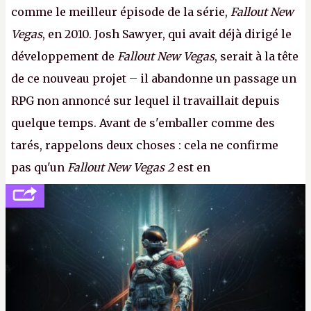
comme le meilleur épisode de la série,
Fallout New
Vegas
, en 2010. Josh Sawyer, qui avait déjà dirigé le
développement de
Fallout New Vegas
, serait à la tête
de ce nouveau projet – il abandonne un passage un
RPG non annoncé sur lequel il travaillait depuis
quelque temps. Avant de s'emballer comme des
tarés, rappelons deux choses : cela ne confirme
pas qu'un
Fallout New Vegas 2
est en
développement (pour ce que l'on sait, ils bossent
peut-être sur
Fallout Football
ou
Fallout vs. Les
Lapins Crétins)
et l'Obsidian d'aujourd'hui n'est plus
le même studio qu'il y a 15 ans. Mais bon, OK, on
peut commencer à fantasmer.
A.