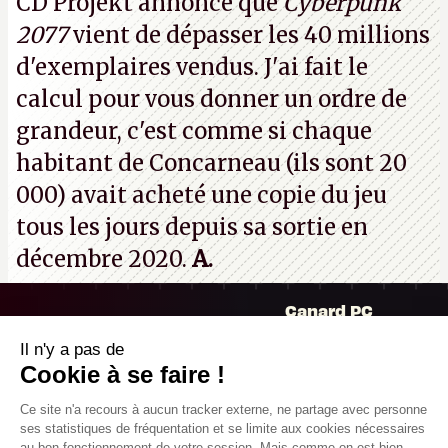
CD Projekt annonce que
Cyberpunk
prochaines victimes, puisque Microsoft a confirmé
2077
vient de dépasser les 40 millions
vouloir se séparer du studio.
A.
d'exemplaires vendus. J'ai fait le
calcul pour vous donner un ordre de
grandeur, c'est comme si chaque
habitant de Concarneau (ils sont 20
000) avait acheté une copie du jeu
tous les jours depuis sa sortie en
décembre 2020.
A.
Il n'y a pas de
Canard PC
Cookie à se faire !
Kiosque numérique
Ce site n'a recours à aucun tracker
Boutique
externe, ne partage avec personne ses
statistiques de fréquentation et se limite
aux cookies nécessaires au bon
fonctionnement de votre session. Mais
comme on est bien élevés, on préfère