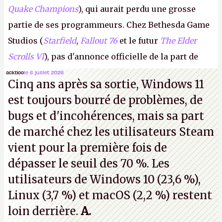
Quake Champions
), qui aurait perdu une grosse
partie de ses programmeurs. Chez Bethesda Game
Studios (
Starfield
,
Fallout 76
et le futur
The Elder
Scrolls VI
), pas d'annonce officielle de la part de
Microsoft, mais le syndicat des employés confirme
ackboo
le 6 juillet 2026
Cinq ans après sa sortie, Windows 11
de nombreux licenciements.
A.
est toujours bourré de problèmes, de
bugs et d'incohérences, mais sa part
de marché chez les utilisateurs Steam
vient pour la première fois de
dépasser le seuil des 70 %. Les
utilisateurs de Windows 10 (23,6 %),
Linux (3,7 %) et macOS (2,2 %) restent
loin derrière.
A.