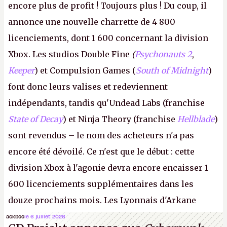
encore plus de profit ! Toujours plus ! Du coup, il
annonce une nouvelle charrette de 4 800
licenciements, dont 1 600 concernant la division
Xbox. Les studios Double Fine
(
Psychonauts 2
,
Keeper
) et Compulsion Games (
South of Midnight
)
font donc leurs valises et redeviennent
indépendants, tandis qu'Undead Labs (franchise
State of Decay
) et Ninja Theory (franchise
Hellblade
)
sont revendus – le nom des acheteurs n'a pas
encore été dévoilé. Ce n'est que le début : cette
division Xbox à l'agonie devra encore encaisser 1
600 licenciements supplémentaires dans les
douze prochains mois. Les Lyonnais d'Arkane
(Dishonored,
Deathloop
) pourraient faire partie des
ackboo
le 6 juillet 2026