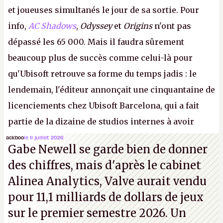
et joueuses simultanés le jour de sa sortie. Pour
info,
AC Shadows
,
Odyssey
et
Origins
n'ont pas
dépassé les 65 000. Mais il faudra sûrement
beaucoup plus de succès comme celui-là pour
qu'Ubisoft retrouve sa forme du temps jadis : le
lendemain, l'éditeur annonçait une cinquantaine de
licenciements chez Ubisoft Barcelona, qui a fait
partie de la dizaine de studios internes à avoir
travaillé sur cet
Assassin's Creed
sous la direction
ackboo
le 11 juillet 2026
Gabe Newell se garde bien de donner
d'Ubisoft Singapour.
A.
des chiffres, mais d'après le cabinet
Alinea Analytics, Valve aurait vendu
pour 11,1 milliards de dollars de jeux
sur le premier semestre 2026. Un