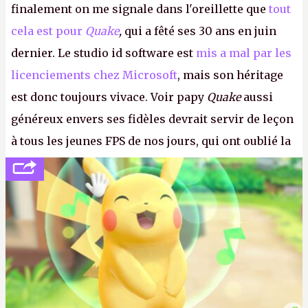
finalement on me signale dans l'oreillette que
tout
cela est pour
Quake
,
qui a fêté ses 30 ans en juin
dernier. Le studio id software est
mis a mal par les
licenciements chez Microsoft
, mais son héritage
est donc toujours vivace. Voir papy
Quake
aussi
généreux envers ses fidèles devrait servir de leçon
à tous les jeunes FPS de nos jours, qui ont oublié la
politesse et le respect envers leurs joueurs et les
anciens. Il leur faudrait une bonne guerre des
consoles à ces petits cons !
P.