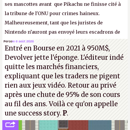
ses mascottes avant que Pikachu ne finisse cité à
la tribune de l'ONU pour crimes haineux.
Malheureusement, tant que les juristes de
Nintendo n’auront pas envoyé leurs escadrons de
la mort judiciaires pour distribuer du copyright
Perco
le 6 août 2026
Entré en Bourse en 2021 à 950M$,
strike à tour de bras, l'Oncle Sam continuera
Devolver jette l'éponge. L'éditeur indé
d'étaler sa confiture intellectuelle sur vos
quitte les marchés financiers,
souvenirs d'enfance.
P.
expliquant que les traders ne pigent
rien aux jeux vidéo. Retour au privé
après une chute de 95% de son cours
au fil des ans. Voilà ce qu'on appelle
une success story.
P
.