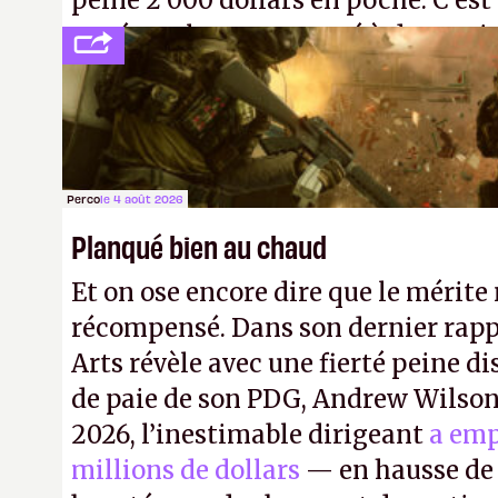
peine 2 000 dollars en poche. C'est
payé que le temps passé à dev, mai
petits malins qu'on ne braque pas 
facilement.
P.
Perco
le 4 août 2026
Planqué bien au chaud
Et on ose encore dire que le mérite 
récompensé. Dans son dernier rapp
Arts révèle avec une fierté peine di
de paie de son PDG, Andrew Wilson.
2026, l’inestimable dirigeant
a emp
millions de dollars
— en hausse de 