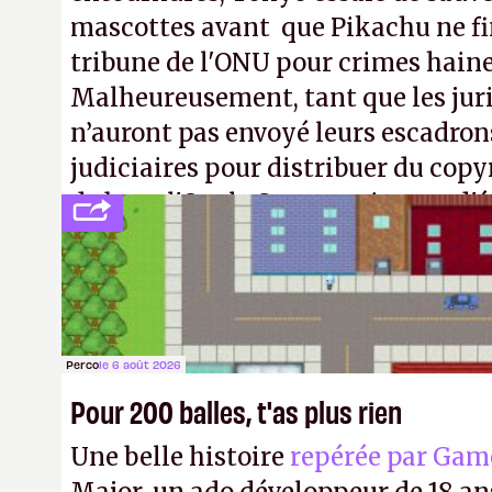
mascottes avant que Pikachu ne fin
tribune de l'ONU pour crimes hain
Malheureusement, tant que les jur
n’auront pas envoyé leurs escadron
judiciaires pour distribuer du copy
de bras, l'Oncle Sam continuera d'é
intellectuelle sur vos souvenirs d'
Perco
le 6 août 2026
Pour 200 balles, t'as plus rien
Une belle histoire
repérée par Gam