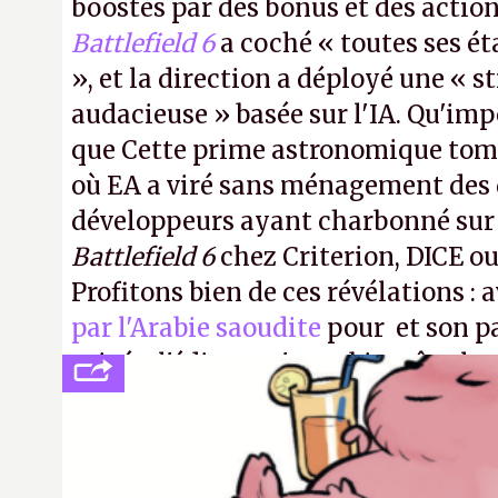
boostés par des bonus et des action
Battlefield 6
a coché « toutes ses é
», et la direction a déployé une « s
audacieuse » basée sur l'IA. Qu'imp
que Cette prime astronomique to
où EA a viré sans ménagement des 
développeurs ayant charbonné su
Battlefield 6
chez Criterion, DICE o
Profitons bien de ces révélations : 
par l'Arabie saoudite
pour et son p
privée, l'éditeur n'aura bientôt plus
publier ses bilans. Encore une victo
transparence.
P.