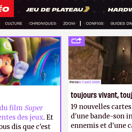
ÉO
JEU DE PLATEAU
HARD
CULTURE
CHRONIQUES
ZOOM
CONFIGS
GUIDES D'
Perco
le 7 août 2026
toujours vivant, to
19 nouvelles cart
 du film
Super
d'une bande-son in
ventes des jeux
. Et
ennemis et d'une c
ous dis que c'est