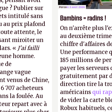
, pensait avoir
gue ? Publier sur
Perco
le 3 août 2026
ts intitulé sans
Bambins = radins !
u au prix plafond
On n'arrête plus l'
oute attente, le
au deuxième trimes
isant miroiter un
chiffre d'affaires d
lars. «
J'ai failli
Une performance q
 jeune homme.
185 millions de per
ue de
payer les serveurs
range vague
gratuitement par d
nt venus de Chine,
direction tire la t
: 6 707 acheteurs
américains
qui rap
ns la foulée. Au
de vider la carte 
uteur repart avec à
Robux habituels, ce