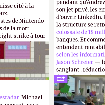
pendant qu'Andrew
isse cité à la
son jet privé, les e
eux.
d'ouvrir LinkedIn.
istes de Nintendo
la structure se ret
s de la mort
colossale de 18 mil
right strike à tour
banques. Et comme
taler sa confiture
entendent rentabil
enfance.
P.
selon les informat
Jason Schreier
—, l
sanglant : réducti
de studios et licen
FC
et
Battlefield
, p
esradar
. Michael