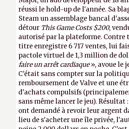
Major, un ado développeur de 18 ans
réussi le hold-up de l'année. Sa bla
Steam un assemblage bancal d'asse
détour
This Game Costs $200
, vend
autorisé par la plateforme. Contre t
titre enregistre 6 717 ventes, lui fa
pactole virtuel de 1,3 million de dol
faire un arrêt cardiaque
», avoue le
C'était sans compter sur la politiq
remboursement de Valve et une ét
d'achats compulsifs (principaleme
sans même lancer le jeu). Résultat 
ont demandé à revoir leur argent da
lieu de s'acheter une île privée, l'a