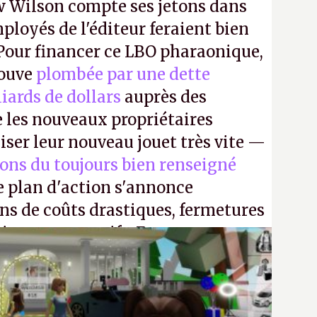
 Wilson compte ses jetons dans
mployés de l'éditeur feraient bien
 Pour financer ce LBO pharaonique,
rouve
plombée par une dette
liards de dollars
auprès des
 les nouveaux propriétaires
iser leur nouveau jouet très vite —
ions du toujours bien renseigné
e plan d'action s'annonce
ons de coûts drastiques, fermetures
ciements massifs. En gros, essorer
uis virer le reste.
P.