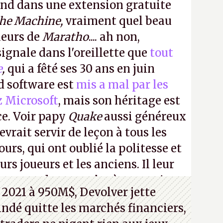
ond dans une extension gratuite
the Machine,
vraiment quel beau
ueurs de
Maratho
.... ah non,
ignale dans l'oreillette que
tout
e
,
qui a fêté ses 30 ans en juin
id software est
mis a mal par les
z Microsoft
, mais son héritage est
ce. Voir papy
Quake
aussi généreux
evrait servir de leçon à tous les
ours, qui ont oublié la politesse et
urs joueurs et les anciens. Il leur
guerre des consoles à ces petits
 2021 à 950M$, Devolver jette
 indé quitte les marchés financiers,