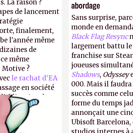
s. La raison ?
abordage
tapes de lancement
Sans surprise, parc
tratégie
monde en demanda
orte, finalement,
Black Flag Resync
m
mbe l'année même
largement battu le
dizaines de
franchise sur Stea
r ce même
joueuses simultanés
u Motive ?
Shadows
,
Odyssey
avec
le rachat d'EA
000. Mais il faudr
assage en société
succès comme celui
 l'obligation de
forme du temps jadi
ire pour la
annonçait une cin
Ubisoft Barcelona, 
studios internes à 