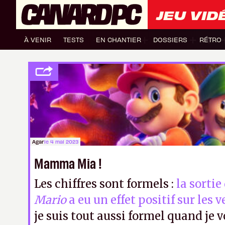
JEU VID
À VENIR
TESTS
EN CHANTIER
DOSSIERS
RÉTRO
Agar
le 4 mai 2023
Mamma Mia !
Les chiffres sont formels :
la sortie
Mario
a eu un effet positif sur les 
je suis tout aussi formel quand je v