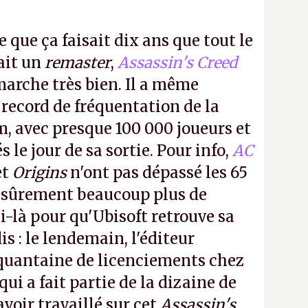
e que ça faisait dix ans que tout le
it un
remaster
,
Assassin's Creed
arche très bien. Il a même
 record de fréquentation de la
m, avec presque 100 000 joueurs et
 le jour de sa sortie. Pour info,
AC
et
Origins
n'ont pas dépassé les 65
a sûrement beaucoup plus de
-là pour qu'Ubisoft retrouve sa
s : le lendemain, l'éditeur
quantaine de licenciements chez
qui a fait partie de la dizaine de
avoir travaillé sur cet
Assassin's