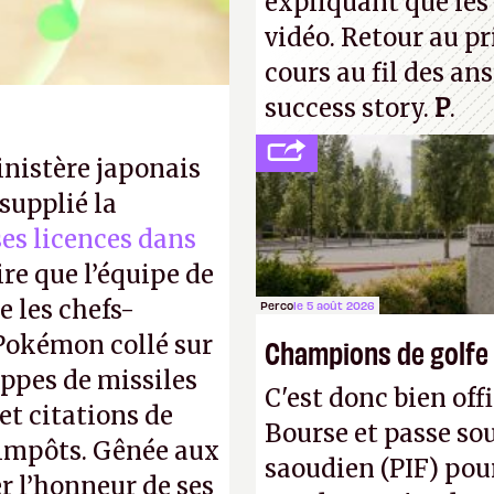
expliquant que les 
vidéo. Retour au p
cours au fil des an
success story.
P
.
inistère japonais
supplié la
 ses licences dans
ire que l’équipe de
 les chefs-
Perco
le 5 août 2026
 Pokémon collé sur
Champions de golfe
appes de missiles
C'est donc bien offi
et citations de
Bourse et passe sou
d'impôts. Gênée aux
saoudien (PIF) pour
r l’honneur de ses