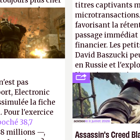
 toujours plus cher
titres captivants m
s ça apprendra aux
microtransactions
Gabe Newell aussi
favorisant la réte
passage immédiat à
financier. Les petit
David Baszucki peu
en Russie et l'expl
L'avenir appartient
n'est pas
jamais que des enf
ort, Electronic
ssimulée la fiche
 Pour l'exercice
oché 38,7
ackboo
le 11 juillet 2026
8 millions —,
Assassin's Creed Bl