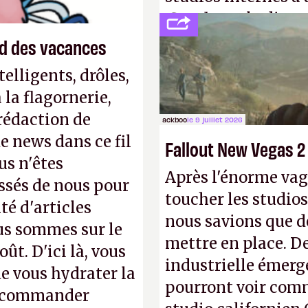
Creed
sous la direc
end des vacances
elligents, drôles,
la flagornerie,
 rédaction de
ackboo
le 9 juillet 2026
de news dans ce fil
Fallout New Vegas 2
us n'êtes
Après l'énorme vag
ssés de nous pour
toucher les studios
té d'articles
nous savions que d
us sommes sur le
mettre en place. D
ût. D'ici là, vous
industrielle émerg
e vous hydrater la
pourront voir com
 recommander