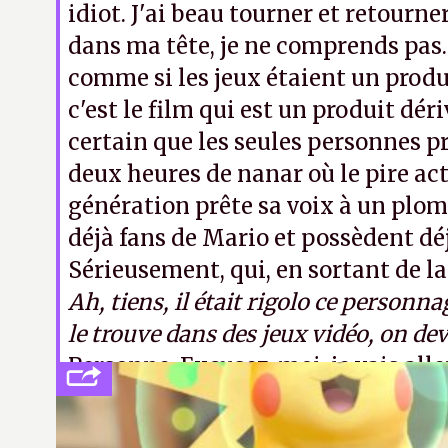
idiot. J'ai beau tourner et retourne
dans ma tête, je ne comprends pas.
comme si les jeux étaient un produi
c'est le film qui est un produit dériv
certain que les seules personnes pr
deux heures de nanar où le pire act
génération prête sa voix à un plom
déjà fans de Mario et possèdent déj
Sérieusement, qui, en sortant de la s
Ah, tiens, il était rigolo ce personnag
le trouve dans des jeux vidéo, on dev
Personne. Excusez-moi, je vais all
calmant.
LFS.