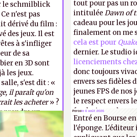
tout pour pas un r
r le schmilblick
intitulée
Dawn of 
 Ce n'est pas
cadeau pour les jo
t dérivé du film :
finalement on me s
é des jeux. Il est
cela est pour
Quak
êtes à s'infliger
dernier. Le studio 
eur de sa
licenciements che
bier en 3D sont
donc toujours viva
à les jeux.
envers ses fidèles d
alle, s'est dit : «
jeunes FPS de nos j
e, il paraît qu'on
le respect envers le
rait les acheter
» ?
faudrait une bonne 
er prendre un
Perco
le 6 août 2026
Entré en Bourse en
cons !
P.
l'éponge. L'éditeur