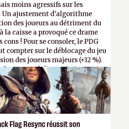
ais moins agressifs sur les
. Un ajustement d'algorithme
ntion des joueurs au détriment du
 la caisse a provoqué ce drame
s cons ! Pour se consoler, le PDG
t compter sur le déblocage du jeu
osion des joueurs majeurs (+32 %).
 donc aux adultes, qui ne sont
ants avec du pouvoir d'achat.
P.
ack Flag Resync réussit son