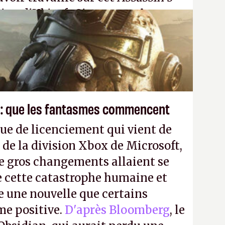
tion d'Ubisoft Singapour.
A.
 : que les fantasmes commencent
ue de licenciement qui vient de
 de la division Xbox de Microsoft,
e gros changements allaient se
e cette catastrophe humaine et
e une nouvelle que certains
me positive.
D'après Bloomberg
, le