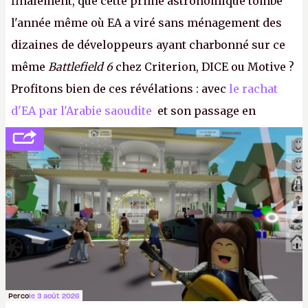
finalement, que cette prime astronomique tombe
l'année même où EA a viré sans ménagement des
dizaines de développeurs ayant charbonné sur ce
même
Battlefield 6
chez Criterion, DICE ou Motive ?
Profitons bien de ces révélations : avec
le rachat
d'EA par l'Arabie saoudite
et son passage en
société privée, l'éditeur n'aura bientôt plus
l'obligation de publier ses bilans. Encore une
victoire pour la transparence.
P.
Perco
le 3 août 2026