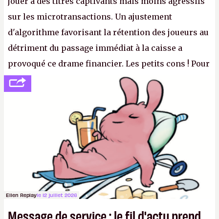
jouer à des titres captivants mais moins agressifs
sur les microtransactions. Un ajustement
d'algorithme favorisant la rétention des joueurs au
détriment du passage immédiat à la caisse a
provoqué ce drame financier. Les petits cons ! Pour
se consoler, le PDG David Baszucki peut compter
sur le déblocage du jeu en Russie et l'explosion des
joueurs majeurs (+32 %). L'avenir appartient donc
aux adultes, qui ne sont jamais que des enfants
avec du pouvoir d'achat.
P.
Ellen Replay
le 12 juillet 2026
Message de service : le fil d'actu prend