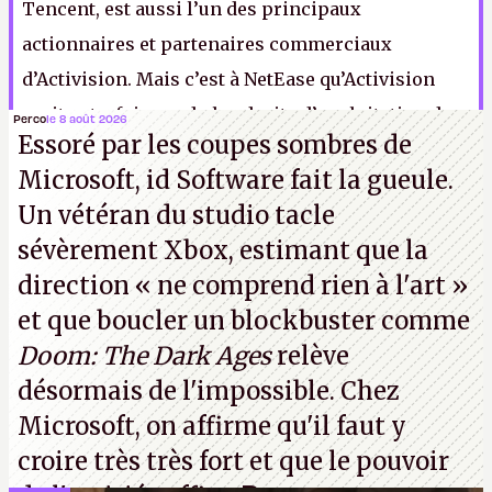
Tencent, est aussi l’un des principaux
actionnaires et partenaires commerciaux
d’Activision. Mais c’est à NetEase qu’Activision
avait autrefois vendu les droits d’exploitation des
Perco
le 8 août 2026
Essoré par les coupes sombres de
jeux Blizzard en Chine. C’est si beau qu’on dirait le
Microsoft, id Software fait la gueule.
pitch d’un film français.
N.
Un vétéran du studio
tacle
sévèrement Xbox
, estimant que la
direction
« ne comprend rien à l'art »
et que boucler un blockbuster comme
Doom: The Dark Ages
relève
désormais de l'impossible. Chez
Microsoft, on affirme qu'il faut y
croire très très fort et que le pouvoir