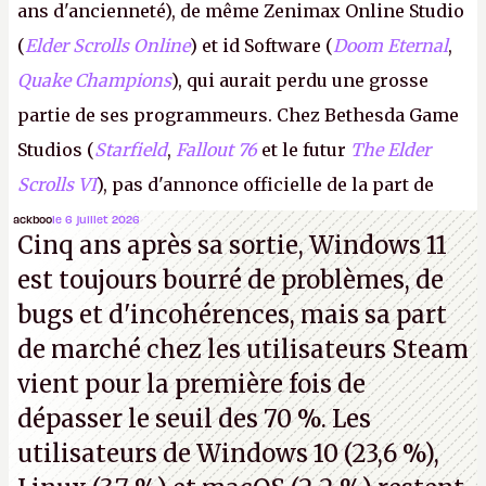
ans d'ancienneté), de même Zenimax Online Studio
(
Elder Scrolls Online
) et id Software (
Doom Eternal
,
Quake Champions
), qui aurait perdu une grosse
partie de ses programmeurs. Chez Bethesda Game
Studios (
Starfield
,
Fallout 76
et le futur
The Elder
Scrolls VI
), pas d'annonce officielle de la part de
Microsoft, mais le syndicat des employés confirme
ackboo
le 6 juillet 2026
Cinq ans après sa sortie, Windows 11
de nombreux licenciements.
A.
est toujours bourré de problèmes, de
bugs et d'incohérences, mais sa part
de marché chez les utilisateurs Steam
vient pour la première fois de
dépasser le seuil des 70 %. Les
utilisateurs de Windows 10 (23,6 %),