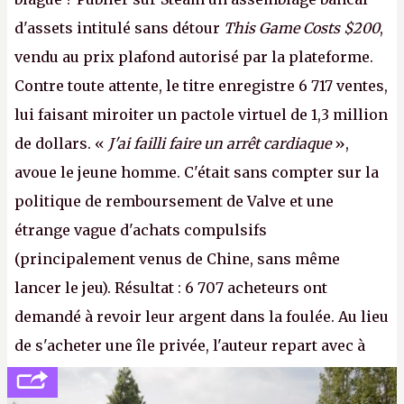
d'assets intitulé sans détour
This Game Costs $200
,
vendu au prix plafond autorisé par la plateforme.
Contre toute attente, le titre enregistre 6 717 ventes,
lui faisant miroiter un pactole virtuel de 1,3 million
de dollars. «
J'ai failli faire un arrêt cardiaque
»,
avoue le jeune homme. C'était sans compter sur la
politique de remboursement de Valve et une
étrange vague d'achats compulsifs
(principalement venus de Chine, sans même
lancer le jeu). Résultat : 6 707 acheteurs ont
demandé à revoir leur argent dans la foulée. Au lieu
de s'acheter une île privée, l'auteur repart avec à
peine 2 000 dollars en poche. C'est toujours plus
cher payé que le temps passé à dev, mais ça