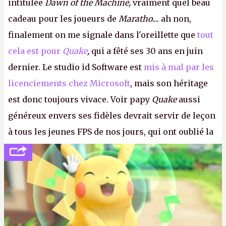
intitulée
Dawn of the Machine,
vraiment quel beau
cadeau pour les joueurs de
Maratho
.... ah non,
finalement on me signale dans l'oreillette que
tout
cela est pour
Quake
,
qui a fêté ses 30 ans en juin
dernier. Le studio id Software est
mis à mal par les
licenciements chez Microsoft
, mais son héritage
est donc toujours vivace. Voir papy
Quake
aussi
généreux envers ses fidèles devrait servir de leçon
à tous les jeunes FPS de nos jours, qui ont oublié la
politesse et le respect envers leurs joueurs et les
anciens. Il leur faudrait une bonne guerre des
consoles à ces petits cons !
P.