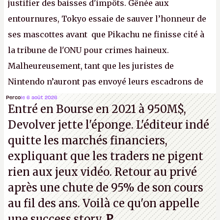
justifier des baisses d'impôts. Gênée aux
entournures, Tokyo essaie de sauver l’honneur de
ses mascottes avant que Pikachu ne finisse cité à
la tribune de l'ONU pour crimes haineux.
Malheureusement, tant que les juristes de
Nintendo n’auront pas envoyé leurs escadrons de
la mort judiciaires pour distribuer du copyright
Perco
le 6 août 2026
Entré en Bourse en 2021 à 950M$,
strike à tour de bras, l'Oncle Sam continuera
Devolver jette l'éponge. L'éditeur indé
d'étaler sa confiture intellectuelle sur vos
quitte les marchés financiers,
souvenirs d'enfance.
P.
expliquant que les traders ne pigent
rien aux jeux vidéo. Retour au privé
après une chute de 95% de son cours
au fil des ans. Voilà ce qu'on appelle
une success story.
P
.