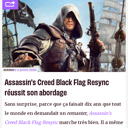
votre famille et aux inconnus que vous croisez
dans la rue. Bon été à tous ! –
ER.
ackboo
le 11 juillet 2026
Assassin's Creed Black Flag Resync
réussit son abordage
Sans surprise, parce que ça faisait dix ans que tout
le monde en demandait un
remaster
,
Assassin's
Creed Black Flag Resync
marche très bien. Il a même