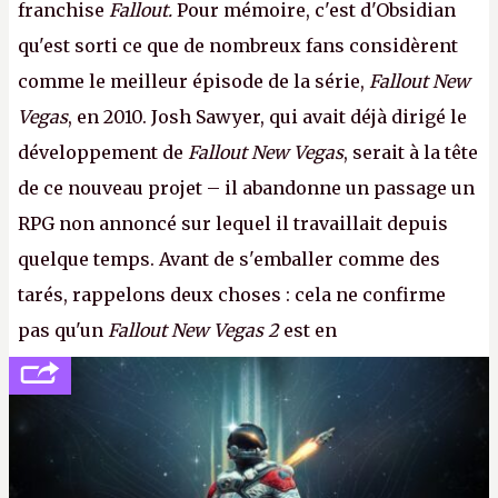
franchise
Fallout.
Pour mémoire, c'est d'Obsidian
qu'est sorti ce que de nombreux fans considèrent
comme le meilleur épisode de la série,
Fallout New
Vegas
, en 2010. Josh Sawyer, qui avait déjà dirigé le
développement de
Fallout New Vegas
, serait à la tête
de ce nouveau projet – il abandonne un passage un
RPG non annoncé sur lequel il travaillait depuis
quelque temps. Avant de s'emballer comme des
tarés, rappelons deux choses : cela ne confirme
pas qu'un
Fallout New Vegas 2
est en
développement (pour ce que l'on sait, ils bossent
peut-être sur
Fallout Football
ou
Fallout vs. Les
Lapins Crétins)
et l'Obsidian d'aujourd'hui n'est plus
le même studio qu'il y a 15 ans. Mais bon, OK, on