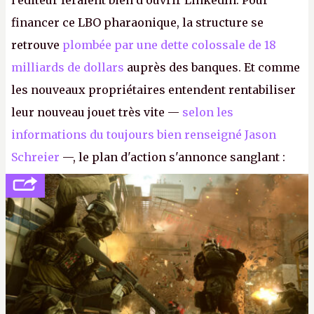
l'éditeur feraient bien d'ouvrir LinkedIn. Pour
financer ce LBO pharaonique, la structure se
retrouve
plombée par une dette colossale de 18
milliards de dollars
auprès des banques. Et comme
les nouveaux propriétaires entendent rentabiliser
leur nouveau jouet très vite —
selon les
informations du toujours bien renseigné Jason
Schreier
—, le plan d'action s'annonce sanglant :
réductions de coûts drastiques, fermetures de
studios et licenciements massifs. En gros, essorer
FC
et
Battlefield
, puis virer le reste.
P.