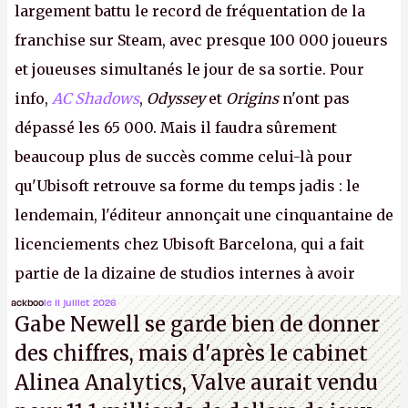
largement battu le record de fréquentation de la
franchise sur Steam, avec presque 100 000 joueurs
et joueuses simultanés le jour de sa sortie. Pour
info,
AC Shadows
,
Odyssey
et
Origins
n'ont pas
dépassé les 65 000. Mais il faudra sûrement
beaucoup plus de succès comme celui-là pour
qu'Ubisoft retrouve sa forme du temps jadis : le
lendemain, l'éditeur annonçait une cinquantaine de
licenciements chez Ubisoft Barcelona, qui a fait
partie de la dizaine de studios internes à avoir
travaillé sur cet
Assassin's Creed
sous la direction
ackboo
le 11 juillet 2026
Gabe Newell se garde bien de donner
d'Ubisoft Singapour.
A.
des chiffres, mais d'après le cabinet
Alinea Analytics, Valve aurait vendu