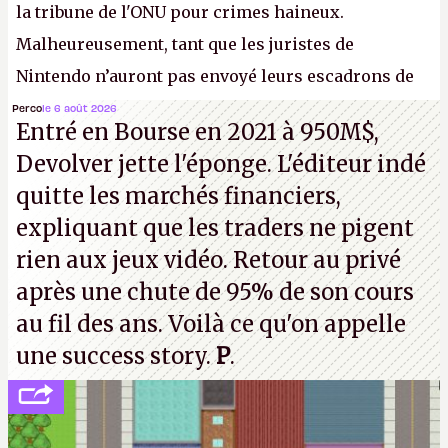
la tribune de l'ONU pour crimes haineux.
Malheureusement, tant que les juristes de
Nintendo n’auront pas envoyé leurs escadrons de
la mort judiciaires pour distribuer du copyright
Perco
le 6 août 2026
Entré en Bourse en 2021 à 950M$,
strike à tour de bras, l'Oncle Sam continuera
Devolver jette l'éponge. L'éditeur indé
d'étaler sa confiture intellectuelle sur vos
quitte les marchés financiers,
souvenirs d'enfance.
P.
expliquant que les traders ne pigent
rien aux jeux vidéo. Retour au privé
après une chute de 95% de son cours
au fil des ans. Voilà ce qu'on appelle
une success story.
P
.