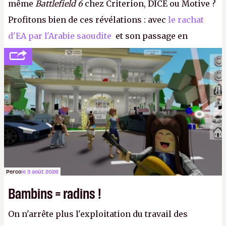
même
Battlefield 6
chez Criterion, DICE ou Motive ?
Profitons bien de ces révélations : avec
le rachat
d'EA par l'Arabie saoudite
et son passage en
société privée, l'éditeur n'aura bientôt plus
l'obligation de publier ses bilans. Encore une
victoire pour la transparence.
P.
Perco
le 3 août 2026
Bambins = radins !
On n'arrête plus l'exploitation du travail des