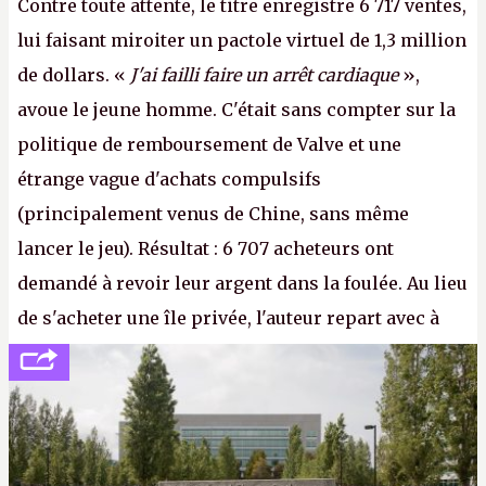
Contre toute attente, le titre enregistre 6 717 ventes,
lui faisant miroiter un pactole virtuel de 1,3 million
de dollars. «
J'ai failli faire un arrêt cardiaque
»,
avoue le jeune homme. C'était sans compter sur la
politique de remboursement de Valve et une
étrange vague d'achats compulsifs
(principalement venus de Chine, sans même
lancer le jeu). Résultat : 6 707 acheteurs ont
demandé à revoir leur argent dans la foulée. Au lieu
de s'acheter une île privée, l'auteur repart avec à
peine 2 000 dollars en poche. C'est toujours plus
cher payé que le temps passé à dev, mais ça
apprendra aux petits malins qu'on ne braque pas
Gabe Newell aussi facilement.
P.