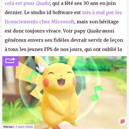
cela est pour
Quake
,
qui a fêté ses 30 ans en juin
dernier. Le studio id Software est
mis à mal par les
licenciements chez Microsoft
, mais son héritage
est donc toujours vivace. Voir papy
Quake
aussi
généreux envers ses fidèles devrait servir de leçon
à tous les jeunes FPS de nos jours, qui ont oublié la
politesse et le respect envers leurs joueurs et les
anciens. Il leur faudrait une bonne guerre des
consoles à ces petits cons !
P.
Perco
le 7 août 2026