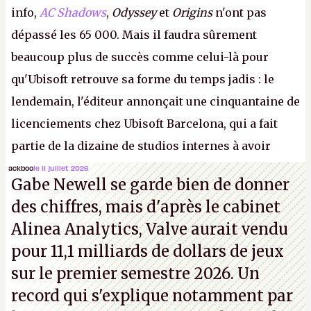
info,
AC Shadows
,
Odyssey
et
Origins
n'ont pas
dépassé les 65 000. Mais il faudra sûrement
beaucoup plus de succès comme celui-là pour
qu'Ubisoft retrouve sa forme du temps jadis : le
lendemain, l'éditeur annonçait une cinquantaine de
licenciements chez Ubisoft Barcelona, qui a fait
partie de la dizaine de studios internes à avoir
travaillé sur cet
Assassin's Creed
sous la direction
ackboo
le 11 juillet 2026
Gabe Newell se garde bien de donner
d'Ubisoft Singapour.
A.
des chiffres, mais d'après le cabinet
Alinea Analytics, Valve aurait vendu
pour 11,1 milliards de dollars de jeux
sur le premier semestre 2026. Un
record qui s'explique notamment par