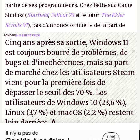
partie de ses programmeurs. Chez Bethesda Game
Studios (
Starfield
,
Fallout 76
et le futur
The Elder
Scrolls VI
), pas d'annonce officielle de la part de
Microsoft, mais le syndicat des employés confirme
ackboo
le 6 juillet 2026
Cinq ans après sa sortie, Windows 11
de nombreux licenciements.
A.
est toujours bourré de problèmes, de
bugs et d'incohérences, mais sa part
de marché chez les utilisateurs Steam
vient pour la première fois de
dépasser le seuil des 70 %. Les
utilisateurs de Windows 10 (23,6 %),
Linux (3,7 %) et macOS (2,2 %) restent
loin derrière.
A.
Il n'y a pas de
Canard PC