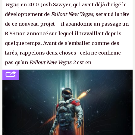
Vegas
, en 2010. Josh Sawyer, qui avait déjà dirigé le
développement de
Fallout New Vegas
, serait à la tête
de ce nouveau projet – il abandonne un passage un
RPG non annoncé sur lequel il travaillait depuis
quelque temps. Avant de s'emballer comme des
tarés, rappelons deux choses : cela ne confirme
pas qu'un
Fallout New Vegas 2
est en
développement (pour ce que l'on sait, ils bossent
peut-être sur
Fallout Football
ou
Fallout vs. Les
Lapins Crétins)
et l'Obsidian d'aujourd'hui n'est plus
le même studio qu'il y a 15 ans. Mais bon, OK, on
peut commencer à fantasmer.
A.