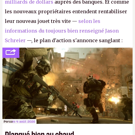
milliards de dollars
auprès des banques. Et comme
les nouveaux propriétaires entendent rentabiliser
leur nouveau jouet très vite —
selon les
informations du toujours bien renseigné Jason
Schreier
—, le plan d'action s'annonce sanglant :
réductions de coûts drastiques, fermetures de
studios et licenciements massifs. En gros, essorer
FC
et
Battlefield
, puis virer le reste.
P.
Perco
le 4 août 2026
Planqué bien au chaud