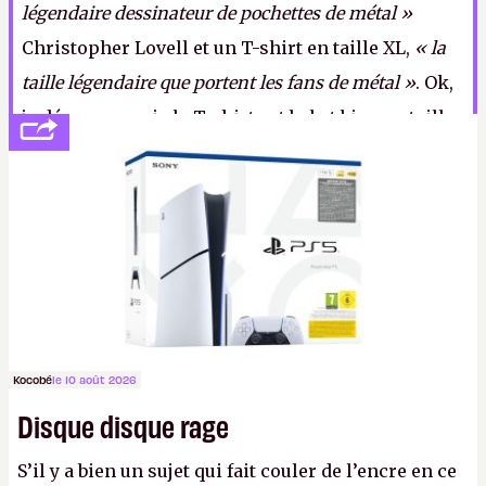
légendaire dessinateur de pochettes de métal »
Christopher Lovell et un T-shirt en taille XL,
« la
taille légendaire que portent les fans de métal »
. Ok,
je déconne, mais le T-shirt est bel et bien en taille
XL, ne me demandez pas pourquoi. Le prix,
probablement légendaire lui aussi, n'a pas encore
été annoncé.
LFS
Kocobé
le 10 août 2026
Disque disque rage
S’il y a bien un sujet qui fait couler de l’encre en ce