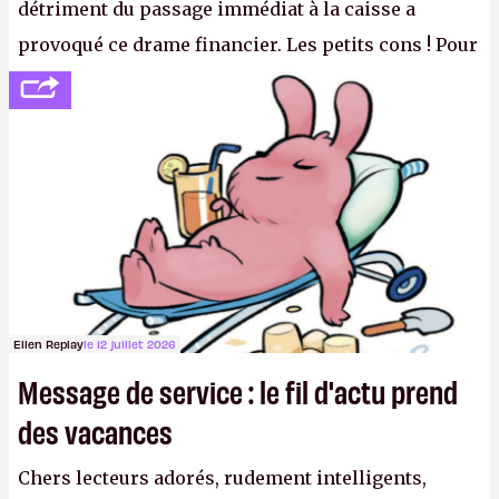
détriment du passage immédiat à la caisse a
provoqué ce drame financier. Les petits cons ! Pour
se consoler, le PDG David Baszucki peut compter
sur le déblocage du jeu en Russie et l'explosion des
joueurs majeurs (+32 %). L'avenir appartient donc
aux adultes, qui ne sont jamais que des enfants
avec du pouvoir d'achat.
P.
Ellen Replay
le 12 juillet 2026
Message de service : le fil d'actu prend
des vacances
Chers lecteurs adorés, rudement intelligents,