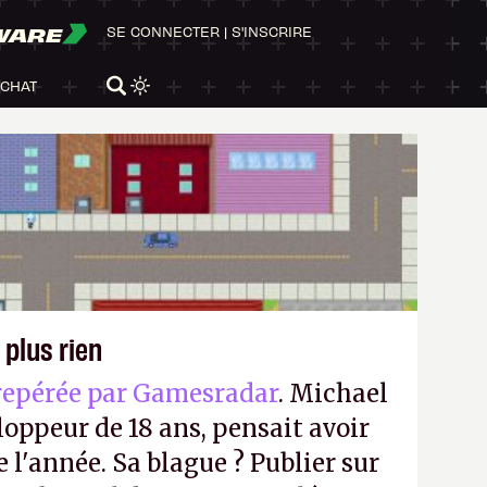
WARE
SE CONNECTER
|
S'INSCRIRE
ACHAT
 plus rien
repérée par Gamesradar
. Michael
loppeur de 18 ans, pensait avoir
e l'année. Sa blague ? Publier sur