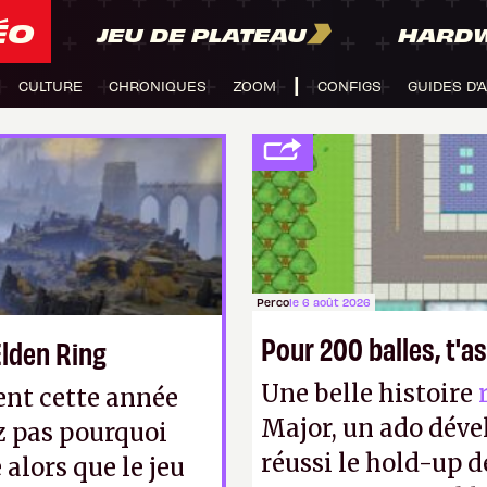
ÉO
JEU DE PLATEAU
HARD
CULTURE
CHRONIQUES
ZOOM
CONFIGS
GUIDES D'
Perco
le 6 août 2026
Pour 200 balles, t'as
Elden Ring
Une belle histoire
nt cette année
Major, un ado déve
z pas pourquoi
réussi le hold-up d
alors que le jeu