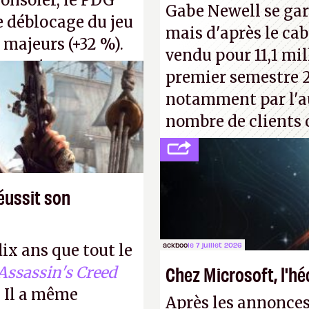
consoler, le PDG
Gabe Newell se gar
! –
ER.
e déblocage du jeu
mais d'après le cab
 majeurs (+32 %).
vendu pour 11,1 mill
s, qui ne sont
premier semestre 2
voir d'achat.
P.
notamment par l'a
nombre de clients 
éussit son
ackboo
le 7 juillet 2026
dix ans que tout le
Chez Microsoft, l'h
Assassin's Creed
 Il a même
Après les annonces