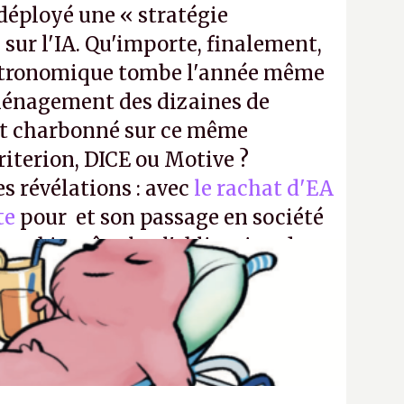
a déployé une « stratégie
sur l'IA. Qu'importe, finalement,
stronomique tombe l'année même
ménagement des dizaines de
t charbonné sur ce même
iterion, DICE ou Motive ?
es révélations : avec
le rachat d'EA
te
pour et son passage en société
aura bientôt plus l'obligation de
 Encore une victoire pour la