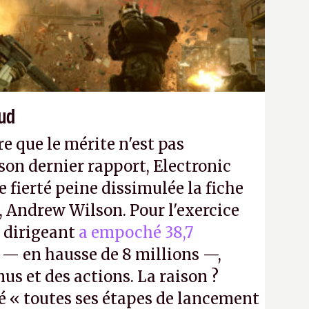
n ne braque pas Gabe Newell aussi
aud
re que le mérite n'est pas
on dernier rapport, Electronic
e fierté peine dissimulée la fiche
, Andrew Wilson. Pour l'exercice
e dirigeant
a empoché 38,7
— en hausse de 8 millions —,
us et des actions. La raison ?
é « toutes ses étapes de lancement