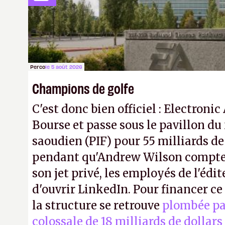
foufou).
N.M.
Perco
le 5 août 2026
Champions de golfe
C'est donc bien officiel : Electronic
Bourse et passe sous le pavillon du
saoudien (PIF) pour 55 milliards de
pendant qu'Andrew Wilson compte 
son jet privé, les employés de l'édit
d'ouvrir LinkedIn. Pour financer c
la structure se retrouve
plombée pa
colossale de 18 milliards de dollars