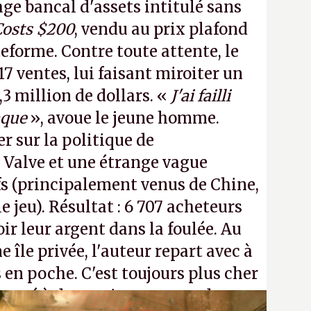
e bancal d'assets intitulé sans
Costs $200
, vendu au prix plafond
teforme. Contre toute attente, le
17 ventes, lui faisant miroiter un
,3 million de dollars. «
J'ai failli
aque
», avoue le jeune homme.
r sur la politique de
Valve et une étrange vague
s (principalement venus de Chine,
 jeu). Résultat : 6 707 acheteurs
r leur argent dans la foulée. Au
e île privée, l'auteur repart avec à
 en poche. C'est toujours plus cher
passé à dev, mais ça apprendra aux