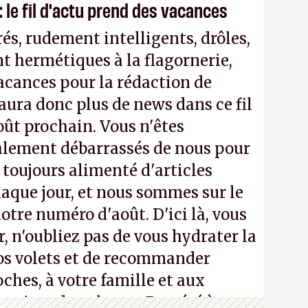
 le fil d'actu prend des vacances
és, rudement intelligents, drôles,
t hermétiques à la flagornerie,
vacances pour la rédaction de
'y aura donc plus de news dans ce fil
oût prochain. Vous n'êtes
alement débarrassés de nous pour
a toujours alimenté d'articles
aque jour, et nous sommes sur le
notre numéro d'août. D'ici là, vous
, n'oubliez pas de vous hydrater la
os volets et de recommander
ches, à votre famille et aux
roisez dans la rue. Bon été à tous