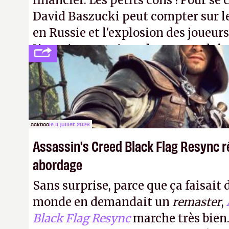
financier. Les petits cons ! Pour se 
David Baszucki peut compter sur l
en Russie et l'explosion des joueurs
L'avenir appartient donc aux adulte
jamais que des enfants avec du pou
ackboo
le 11 juillet 2026
Assassin's Creed Black Flag Resync r
abordage
Sans surprise, parce que ça faisait 
monde en demandait un
remaster
,
Black Flag Resync
marche très bien.