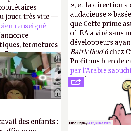
», et la direction 
opriétaires
audacieuse » basée 
u jouet très vite —
que Cette prime a
 bien renseigné
où EA a viré sans 
s'annonce
développeurs ayan
stiques, fermetures
Battlefield 6
chez Cr
. En gros, essorer
Profitons bien de c
P.
par l'Arabie saoudi
privée, l'éditeur n'
publier ses bilans.
transparence.
P.
ravail des enfants :
Ellen Replay
le 12 juillet 2026