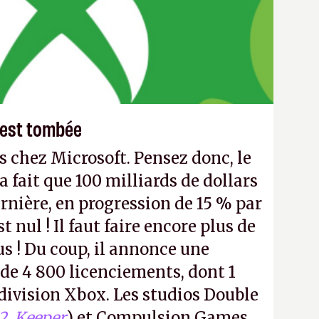
e est tombée
s chez Microsoft. Pensez donc, le
 fait que 100 milliards de dollars
ernière, en progression de 15 % par
t nul ! Il faut faire encore plus de
lus ! Du coup, il annonce une
 de 4 800 licenciements, dont 1
division Xbox. Les studios Double
2
,
Keeper
) et Compulsion Games