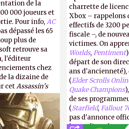
entation de la
charrette de licenc
100 000 joueurs et
Xbox – rappelons q
rtie. Pour info,
AC
effectifs de 3200 pe
as dépassé les 65
fiscale –, de nouve
coup plus de
victimes. On appre
oft retrouve sa
Worlds
,
Pentiment
, l'éditeur
départ de son direc
cenciements chez
ans d'ancienneté)
 de la dizaine de
(
Elder Scrolls Onlin
ur cet
Assassin's
Quake Champions
)
ingapour.
A.
de ses programmeu
(
Starfield
,
Fallout 7
pas d'annonce offic
le syndicat des e