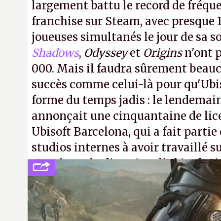
largement battu le record de fréqu
franchise sur Steam, avec presque 
joueuses simultanés le jour de sa so
Shadows
,
Odyssey
et
Origins
n'ont p
000. Mais il faudra sûrement beau
succès comme celui-là pour qu'Ubis
forme du temps jadis : le lendemain
annonçait une cinquantaine de li
Ubisoft Barcelona, qui a fait partie
studios internes à avoir travaillé s
Creed
sous la direction d'Ubisoft S