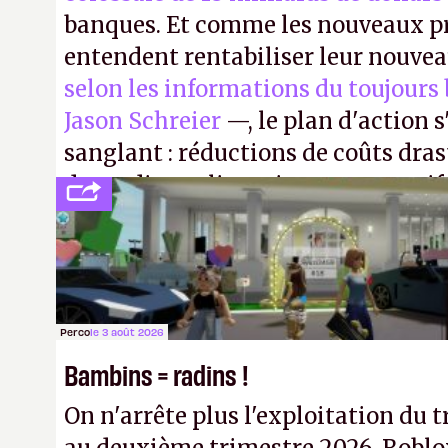
banques. Et comme les nouveaux pr
entendent rentabiliser leur nouvea
selon les informations du toujours
Jason Schreier
—, le plan d'action 
sanglant : réductions de coûts dra
de studios et licenciements massifs
FC
et
Battlefield
, puis virer le reste.
Perco
le 3 août 2026
Bambins = radins !
On n'arrête plus l'exploitation du t