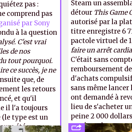
Steam un assemblag
uiétez pas :
détour
This Game 
 ne comprend pas
autorisé par la pla
ganisé par Sony
titre enregistre 6 7
pondu à la question
pactole virtuel de 1
lysé. C'est vrai
faire un arrêt cardi
les de nos
C'était sans compte
 du tout pourquoi.
remboursement de 
re ce succès, je ne
d'achats compulsif
ensuite que, de
sans même lancer le
lement les retours
ont demandé à revoi
ncé, et qu'il
lieu de s'acheter un
 il l'a toujours
peine 2 000 dollars
e (le type est un
payé que le temps 
jours été un peu