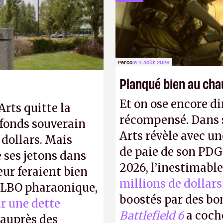
petits malins qu'o
facilement.
P.
Perco
le 4 août 2026
Planqué bien au ch
Et on ose encore di
 Arts quitte la
récompensé. Dans s
 fonds souverain
Arts révèle avec un
 dollars. Mais
de paie de son PDG
ses jetons dans
2026, l’inestimabl
eur feraient bien
millions de dollars
e LBO pharaonique,
boostés par des bon
r une dette
Battlefield 6
a coch
auprès des