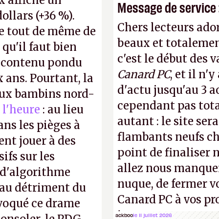
x affiche un
Message de service :
dollars (+36 %).
Chers lecteurs ador
e tout de même de
beaux et totalemen
 qu'il faut bien
c'est le début des 
e contenu pondu
Canard PC
, et il n
ans. Pourtant, la
d'actu jusqu'au 3 a
 aux bambins nord-
cependant pas tot
 l'heure
: au lieu
autant : le site ser
ns les pièges à
flambants neufs ch
ent jouer à des
point de finaliser 
ifs sur les
allez nous manquer
 d'algorithme
nuque, de fermer v
s au détriment du
Canard PC à vos pro
ovoqué ce drame
inconnus que vous c
ackboo
le 11 juillet 2026