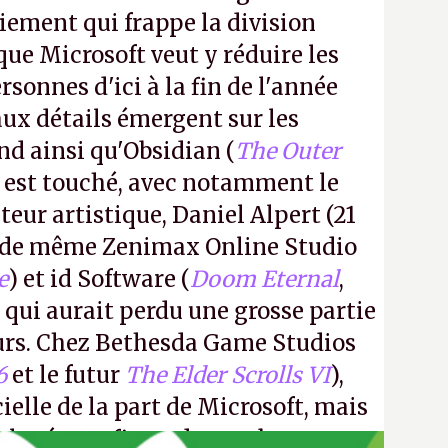
iement qui frappe la division
ue Microsoft veut y réduire les
rsonnes d'ici à la fin de l'année
aux détails émergent sur les
nd ainsi qu'Obsidian (
The Outer
) est touché, avec notamment le
teur artistique, Daniel Alpert (21
, de même Zenimax Online Studio
e
) et id Software (
Doom Eternal
,
, qui aurait perdu une grosse partie
rs. Chez Bethesda Game Studios
6
et le futur
The Elder Scrolls VI
),
ielle de la part de Microsoft, mais
mployés confirme de nombreux