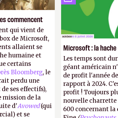
licenciements.
A.
smes commencent
nt qui vient de
ackboo
le 6 juillet 2026
Xbox de Microsoft,
Microsoft : la hach
nts allaient se
phe humaine et
Les temps sont dur
ue certains
géant américain n'a
près Bloomberg
, le
de profit l'année d
rait perdu une
rapport à 2024. C'es
e ses effectifs),
profit ! Toujours p
e mission de la
nouvelle charrette
uite d'
Avowed
(qui
600 concernant la 
cial) et se
Fine
(
Psychonauts 