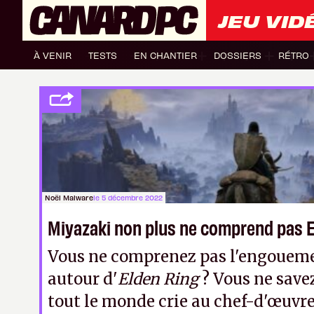
JEU VID
À VENIR
TESTS
EN CHANTIER
DOSSIERS
RÉTRO
Noël Malware
le 5 décembre 2022
Miyazaki non plus ne comprend pas 
Vous ne comprenez pas l'engoueme
autour d'
Elden Ring
? Vous ne save
tout le monde crie au chef-d'œuvre 