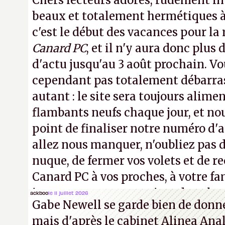
Chers lecteurs adorés, rudement int
beaux et totalement hermétiques à 
c'est le début des vacances pour la
Canard PC
, et il n'y aura donc plus 
d'actu jusqu'au 3 août prochain. Vo
cependant pas totalement débarra
autant : le site sera toujours alimen
flambants neufs chaque jour, et no
point de finaliser notre numéro d'ao
allez nous manquer, n'oubliez pas d
nuque, de fermer vos volets et de
Canard PC à vos proches, à votre fa
inconnus que vous croisez dans la r
ackboo
le 11 juillet 2026
Gabe Newell se garde bien de donner
! –
ER.
mais d'après le cabinet Alinea Anal