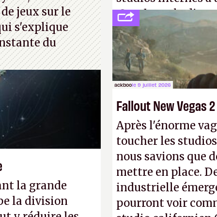
 de jeux sur le
Creed
sous la direc
ui s'explique
nstante du
ackboo
le 9 juillet 2026
Fallout New Vegas 2
Après l'énorme vag
toucher les studios
nous savions que d
e
mettre en place. D
ant la grande
industrielle émerg
e la division
pourront voir com
t y réduire les