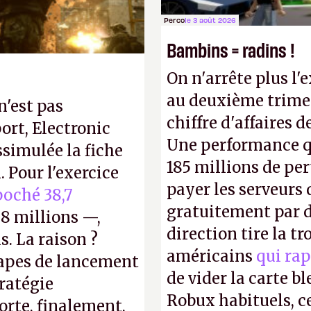
Perco
le 3 août 2026
Bambins = radins !
On n'arrête plus l'
au deuxième trimes
n'est pas
chiffre d'affaires d
ort, Electronic
Une performance q
ssimulée la fiche
185 millions de per
 Pour l'exercice
payer les serveurs
oché 38,7
gratuitement par d
8 millions —,
direction tire la t
s. La raison ?
américains
qui rap
tapes de lancement
de vider la carte 
tratégie
Robux habituels, ce
orte, finalement,