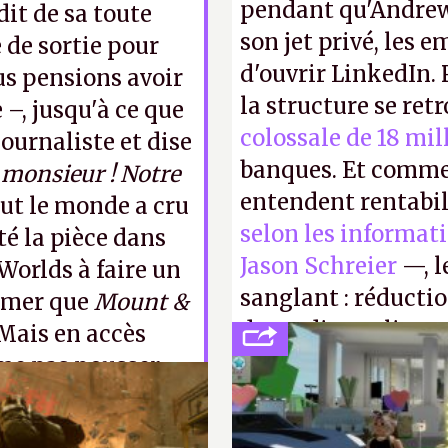
pendant qu'Andrew
dit de sa toute
son jet privé, les e
e de sortie pour
d'ouvrir LinkedIn.
ous pensions avoir
la structure se ret
–, jusqu'à ce que
colossale de 18 mil
ournaliste et dise
banques. Et comme
 monsieur ! Notre
entendent rentabil
ut le monde a cru
selon les informat
té la pièce dans
Jason Schreier
—, l
Worlds à faire un
sanglant : réducti
rmer que
Mount &
de studios et licen
 Mais en accès
FC
et
Battlefield
, p
me pas pousser