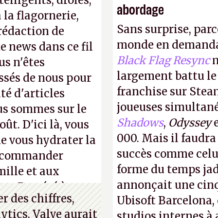
elligents, drôles,
abordage
la flagornerie,
Sans surprise, parc
 rédaction de
monde en demanda
de news dans ce fil
Black Flag Resync
m
us n'êtes
largement battu le
ssés de nous pour
franchise sur Stea
té d'articles
joueuses simultanés
us sommes sur le
Shadows
,
Odyssey
ût. D'ici là, vous
000. Mais il faudr
e vous hydrater la
succès comme celui
 recommander
forme du temps jadi
mille et aux
annonçait une cin
ue. Bon été à tous
 des chiffres,
Ubisoft Barcelona, 
ytics, Valve aurait
studios internes à 