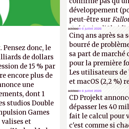
confirme pas qu'u
développement (pour
peut-être sur
Fallo
Crétins)
et l'Obsidi
ackboo
le 6 juillet 2026
Cinq ans après sa s
même studio qu'il y
bourré de problème
commencer à fant
. Pensez donc, le
sa part de marché 
lliards de dollars
pour la première fo
ession de 15 % par
Les utilisateurs de
aire encore plus de
et macOS (2,2 %) re
 annonce une
ackboo
le 6 juillet 2026
iements, dont 1
CD Projekt annonc
es studios Double
dépasser les 40 mil
ompulsion Games
fait le calcul pour
 valises et
c'est comme si cha