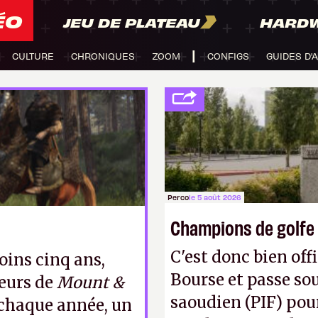
ÉO
JEU DE PLATEAU
HARD
CULTURE
CHRONIQUES
ZOOM
CONFIGS
GUIDES D'
Perco
le 5 août 2026
Champions de golfe
C'est donc bien offi
ins cinq ans,
Bourse et passe sou
eurs de
Mount &
saoudien (PIF) pour
chaque année, un