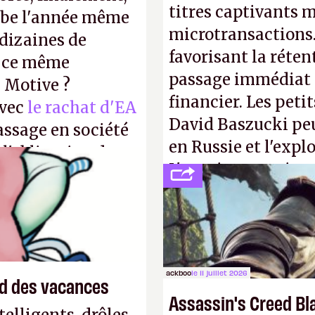
titres captivants m
mbe l'année même
microtransactions
dizaines de
favorisant la réte
r ce même
passage immédiat à
u Motive ?
financier. Les petit
avec
le rachat d'EA
David Baszucki peu
assage en société
en Russie et l'expl
 l'obligation de
L'avenir appartient
ire pour la
jamais que des enf
ackboo
le 11 juillet 2026
end des vacances
Assassin's Creed Bl