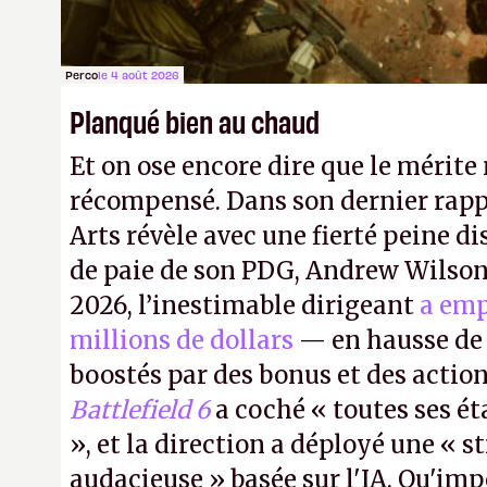
Perco
le 4 août 2026
Planqué bien au chaud
Et on ose encore dire que le mérite 
récompensé. Dans son dernier rapp
Arts révèle avec une fierté peine di
de paie de son PDG, Andrew Wilson.
2026, l’inestimable dirigeant
a emp
millions de dollars
— en hausse de 
boostés par des bonus et des action
Battlefield 6
a coché « toutes ses é
», et la direction a déployé une « s
audacieuse » basée sur l'IA. Qu'imp