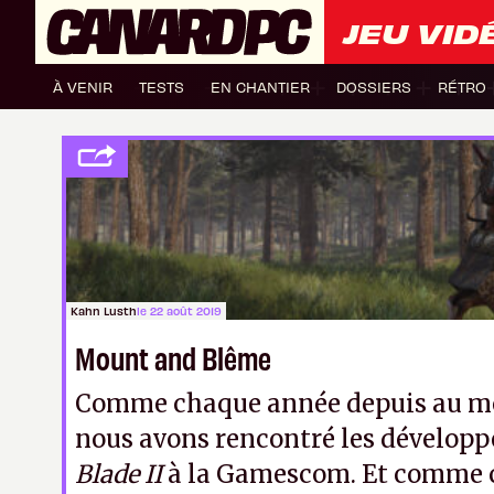
JEU VID
À VENIR
TESTS
EN CHANTIER
DOSSIERS
RÉTRO
Kahn Lusth
le 22 août 2019
Mount and Blême
Comme chaque année depuis au mo
nous avons rencontré les développ
Blade II
à la Gamescom. Et comme 