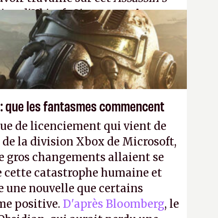
tion d'Ubisoft Singapour.
A.
 : que les fantasmes commencent
ue de licenciement qui vient de
 de la division Xbox de Microsoft,
e gros changements allaient se
e cette catastrophe humaine et
e une nouvelle que certains
me positive.
D'après Bloomberg
, le