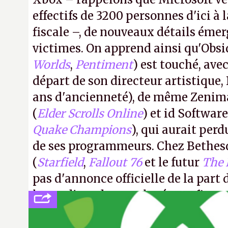
effectifs de 3200 personnes d'ici à l
fiscale –, de nouveaux détails émer
victimes. On apprend ainsi qu'Obsi
Worlds
,
Pentiment
) est touché, av
départ de son directeur artistique, 
ans d'ancienneté), de même Zenim
(
Elder Scrolls Online
) et id Software
Quake Champions
), qui aurait perd
de ses programmeurs. Chez Bethes
(
Starfield
,
Fallout 76
et le futur
The 
pas d'annonce officielle de la part 
le syndicat des employés confirm
licenciements.
A.