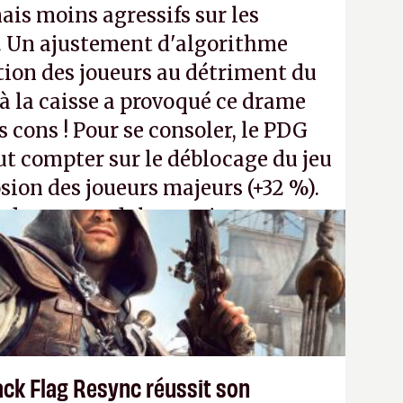
ais moins agressifs sur les
. Un ajustement d'algorithme
ntion des joueurs au détriment du
 la caisse a provoqué ce drame
s cons ! Pour se consoler, le PDG
t compter sur le déblocage du jeu
osion des joueurs majeurs (+32 %).
 donc aux adultes, qui ne sont
ants avec du pouvoir d'achat.
P.
ack Flag Resync réussit son