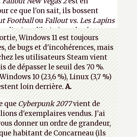
n
Fallout New Vegas 2
est en
 ce que l'on sait, ils bossent
ut Football
ou
Fallout vs. Les Lapins
an d'aujourd'hui n'est plus le
ortie, Windows 11 est toujours
 a 15 ans. Mais bon, OK, on peut
s, de bugs et d'incohérences, mais
asmer.
A.
chez les utilisateurs Steam vient
is de dépasser le seuil des 70 %.
 Windows 10 (23,6 %), Linux (3,7 %)
stent loin derrière.
A.
e que
Cyberpunk 2077
vient de
lions d'exemplaires vendus. J'ai
 vous donner un ordre de grandeur,
que habitant de Concarneau (ils