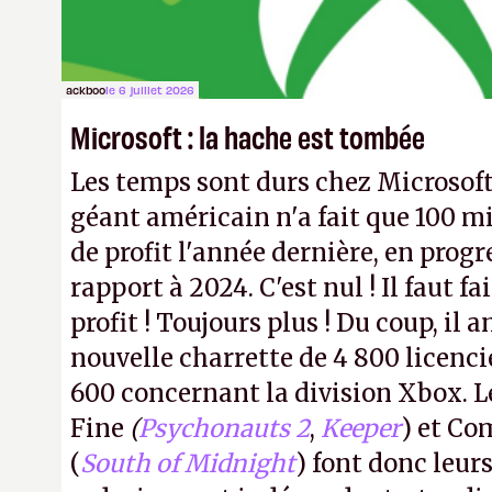
ackboo
le 6 juillet 2026
Microsoft : la hache est tombée
Les temps sont durs chez Microsoft
géant américain n'a fait que 100 mi
de profit l'année dernière, en progr
rapport à 2024. C'est nul ! Il faut f
profit ! Toujours plus ! Du coup, il
nouvelle charrette de 4 800 licenc
600 concernant la division Xbox. L
Fine
(
Psychonauts 2
,
Keeper
) et C
(
South of Midnight
) font donc leurs