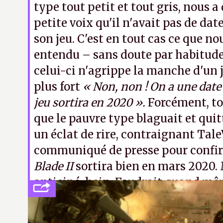
type tout petit et tout gris, nous a 
petite voix qu'il n'avait pas de dat
son jeu. C'est en tout cas ce que n
entendu – sans doute par habitude 
celui-ci n'agrippe la manche d'un j
plus fort
« Non, non ! On a une date
jeu sortira en 2020 ».
Forcément, to
que le pauvre type blaguait et quit
un éclat de rire, contraignant Tale
communiqué de presse pour confi
Blade II
sortira bien en mars 2020.
anticipé, hein. Faudrait quand mê
mémé dans les orties.
K.L.