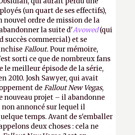
Obsidian, qui aurait perdu une
oyés (un quart de ses effectifs),
n nouvel ordre de mission de la
 abandonner la suite d'
Avowed
(qui
nd succès commercial) et se
franchise
Fallout.
Pour mémoire,
'est sorti ce que de nombreux fans
le meilleur épisode de la série,
 en 2010. Josh Sawyer, qui avait
eloppement de
Fallout New Vegas
,
 ce nouveau projet – il abandonne
non annoncé sur lequel il
 quelque temps. Avant de s'emballer
appelons deux choses : cela ne