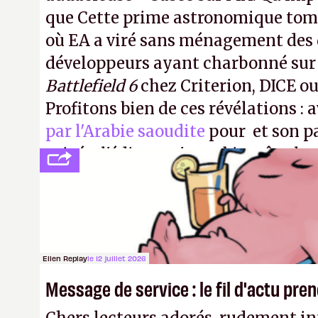
que Cette prime astronomique to
où EA a viré sans ménagement des 
développeurs ayant charbonné su
Battlefield 6
chez Criterion, DICE o
Profitons bien de ces révélations : 
par l'Arabie saoudite
pour et son p
privée, l'éditeur n'aura bientôt plus
publier ses bilans. Encore une victo
transparence.
P.
Ellen Replay
le 12 juillet 2026
Message de service : le fil d'actu pr