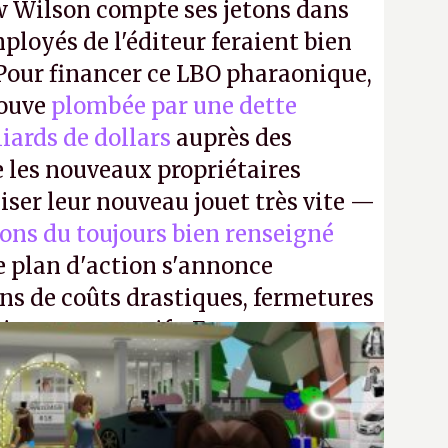
 Wilson compte ses jetons dans
mployés de l'éditeur feraient bien
 Pour financer ce LBO pharaonique,
rouve
plombée par une dette
liards de dollars
auprès des
 les nouveaux propriétaires
iser leur nouveau jouet très vite —
ions du toujours bien renseigné
e plan d'action s'annonce
ons de coûts drastiques, fermetures
ciements massifs. En gros, essorer
uis virer le reste.
P.