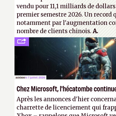
vendu pour 11,1 milliards de dollars
premier semestre 2026. Un record q
notamment par l'augmentation co
nombre de clients chinois.
A.
ackboo
le 7 juillet 2026
Chez Microsoft, l'hécatombe continu
Après les annonces d'hier concern
charrette de licenciement qui frapp
Xbox – rappelons que Microsoft veu