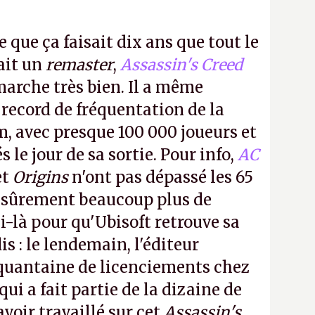
e que ça faisait dix ans que tout le
it un
remaster
,
Assassin's Creed
arche très bien. Il a même
 record de fréquentation de la
m, avec presque 100 000 joueurs et
 le jour de sa sortie. Pour info,
AC
et
Origins
n'ont pas dépassé les 65
a sûrement beaucoup plus de
-là pour qu'Ubisoft retrouve sa
s : le lendemain, l'éditeur
quantaine de licenciements chez
qui a fait partie de la dizaine de
avoir travaillé sur cet
Assassin's