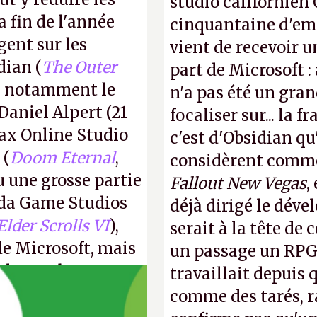
studio californien 
a fin de l'année
cinquantaine d'empl
gent sur les
vient de recevoir u
dian (
The Outer
part de Microsoft :
ec notamment le
n'a pas été un gra
Daniel Alpert (21
focaliser sur... la 
ax Online Studio
c'est d'Obsidian qu
 (
Doom Eternal
,
considèrent comme 
u une grosse partie
Fallout New Vegas
,
da Game Studios
déjà dirigé le dév
Elder Scrolls VI
),
serait à la tête de
de Microsoft, mais
un passage un RPG 
e de nombreux
travaillait depuis
comme des tarés, r