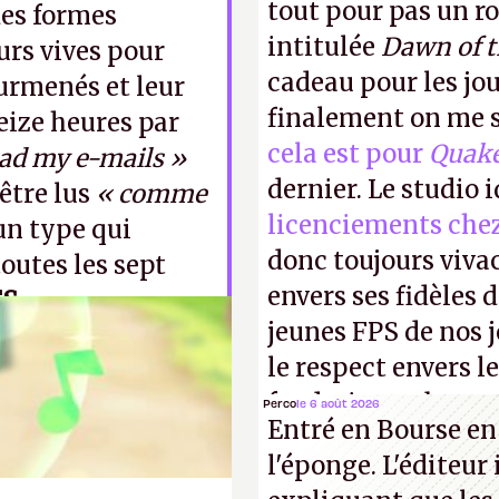
tout pour pas un r
des formes
intitulée
Dawn of 
urs vives pour
cadeau pour les jo
urmenés et leur
finalement on me s
seize heures par
cela est pour
Quak
ead my e-mails »
dernier. Le studio 
être lus
« comme
licenciements che
un type qui
donc toujours viva
outes les sept
envers ses fidèles d
FS
jeunes FPS de nos j
le respect envers le
faudrait une bonne 
Perco
le 6 août 2026
Entré en Bourse en
cons !
P.
l'éponge. L'éditeur