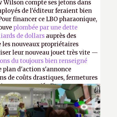
 Wilson compte ses jetons dans
mployés de l'éditeur feraient bien
 Pour financer ce LBO pharaonique,
rouve
plombée par une dette
liards de dollars
auprès des
 les nouveaux propriétaires
iser leur nouveau jouet très vite —
ions du toujours bien renseigné
e plan d'action s'annonce
ons de coûts drastiques, fermetures
ciements massifs. En gros, essorer
uis virer le reste.
P.