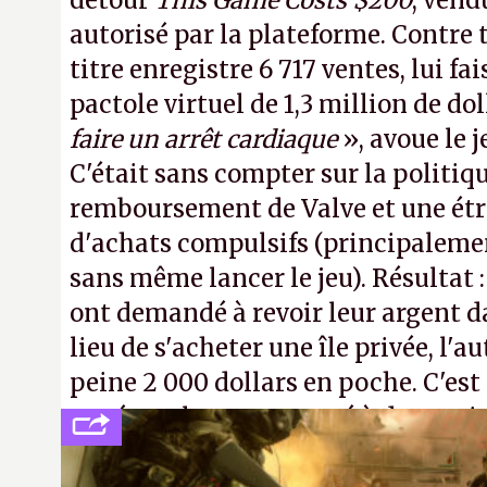
détour
This Game Costs $200
, vend
autorisé par la plateforme. Contre t
titre enregistre 6 717 ventes, lui fa
pactole virtuel de 1,3 million de dol
faire un arrêt cardiaque
», avoue le
C'était sans compter sur la politiq
remboursement de Valve et une ét
d'achats compulsifs (principaleme
sans même lancer le jeu). Résultat 
ont demandé à revoir leur argent da
lieu de s'acheter une île privée, l'a
peine 2 000 dollars en poche. C'est
payé que le temps passé à dev, mai
petits malins qu'on ne braque pas 