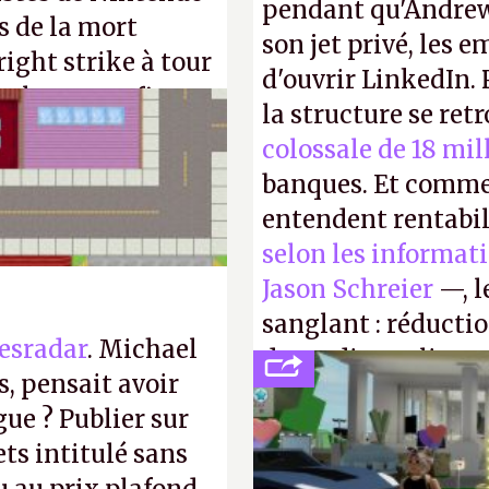
pendant qu'Andrew
s de la mort
son jet privé, les e
right strike à tour
d'ouvrir LinkedIn.
taler sa confiture
la structure se ret
enfance.
P.
colossale de 18 mil
banques. Et comme
entendent rentabil
selon les informat
Jason Schreier
—, l
sanglant : réducti
esradar
. Michael
de studios et licen
, pensait avoir
FC
et
Battlefield
, p
gue ? Publier sur
ts intitulé sans