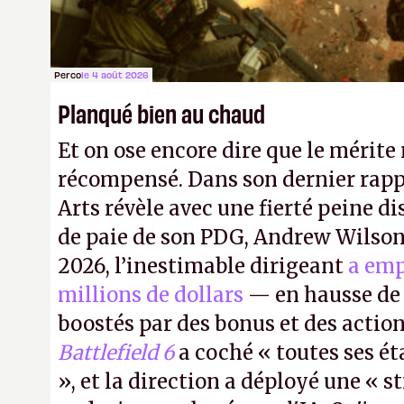
facilement.
P.
Perco
le 4 août 2026
Planqué bien au chaud
Et on ose encore dire que le mérite 
récompensé. Dans son dernier rapp
Arts révèle avec une fierté peine di
de paie de son PDG, Andrew Wilson.
2026, l’inestimable dirigeant
a emp
millions de dollars
— en hausse de 
boostés par des bonus et des action
Battlefield 6
a coché « toutes ses é
», et la direction a déployé une « s