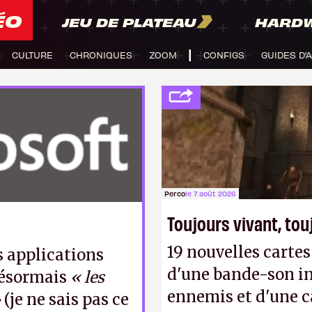
ÉO
JEU DE PLATEAU
HARD
CULTURE
CHRONIQUES
ZOOM
CONFIGS
GUIDES D'
Perco
le 7 août 2026
Toujours vivant, to
19 nouvelles cart
s applications
d'une bande-son in
 désormais
« les
ennemis et d'une c
»
(je ne sais pas ce