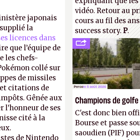
expliquant que les 
vidéo. Retour au p
inistère japonais
cours au fil des an
supplié la
success story.
P
.
 ses licences dans
ire que l’équipe de
 les chefs-
 Pokémon collé sur
appes de missiles
et citations de
Perco
le 5 août 2026
d'impôts. Gênée aux
Champions de golfe
r l’honneur de ses
C'est donc bien offi
isse cité à la
Bourse et passe sou
eux.
saoudien (PIF) pour
istes de Nintendo