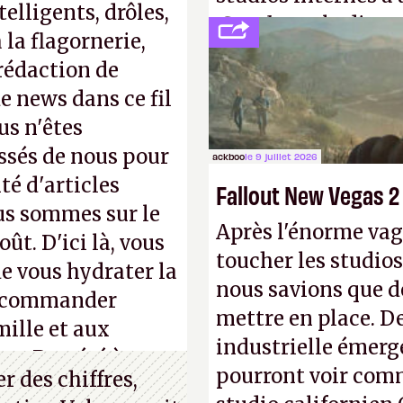
elligents, drôles,
Creed
sous la direc
la flagornerie,
 rédaction de
de news dans ce fil
us n'êtes
ssés de nous pour
ackboo
le 9 juillet 2026
té d'articles
Fallout New Vegas 2
us sommes sur le
Après l'énorme vag
ût. D'ici là, vous
toucher les studios
e vous hydrater la
nous savions que d
 recommander
mettre en place. D
mille et aux
industrielle émerg
ue. Bon été à tous
pourront voir com
 des chiffres,