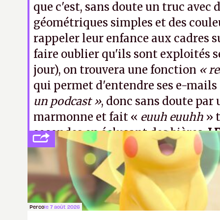
que c'est, sans doute un truc avec 
géométriques simples et des coule
rappeler leur enfance aux cadres s
faire oublier qu'ils sont exploités 
jour), on trouvera une fonction
« r
qui permet d'entendre ses e-mails 
un podcast »
, donc sans doute par 
marmonne et fait «
euuh euuhh
» t
secondes en éclusant des bières.
L
Perco
le 7 août 2026