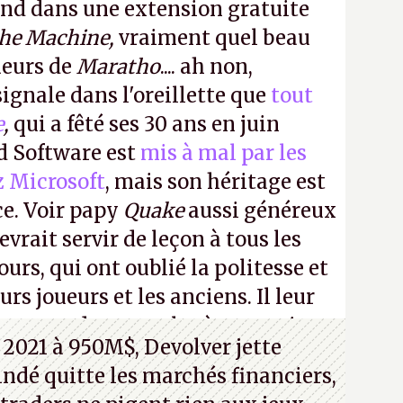
ond dans une extension gratuite
the Machine,
vraiment quel beau
ueurs de
Maratho
.... ah non,
ignale dans l'oreillette que
tout
e
,
qui a fêté ses 30 ans en juin
id Software est
mis à mal par les
z Microsoft
, mais son héritage est
ce. Voir papy
Quake
aussi généreux
evrait servir de leçon à tous les
ours, qui ont oublié la politesse et
urs joueurs et les anciens. Il leur
guerre des consoles à ces petits
 2021 à 950M$, Devolver jette
 indé quitte les marchés financiers,