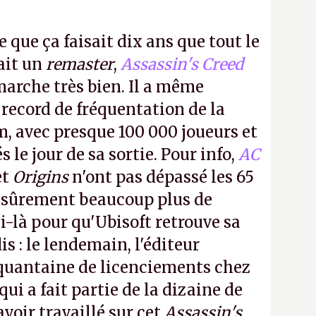
e que ça faisait dix ans que tout le
it un
remaster
,
Assassin's Creed
arche très bien. Il a même
 record de fréquentation de la
m, avec presque 100 000 joueurs et
 le jour de sa sortie. Pour info,
AC
et
Origins
n'ont pas dépassé les 65
a sûrement beaucoup plus de
-là pour qu'Ubisoft retrouve sa
s : le lendemain, l'éditeur
quantaine de licenciements chez
qui a fait partie de la dizaine de
avoir travaillé sur cet
Assassin's