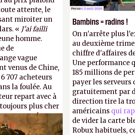
u au prix plafond
oute attente, le
Perco
le 3 août 2026
isant miroiter un
Bambins = radins !
lars. «
J'ai failli
On n'arrête plus l'
 jeune homme.
au deuxième trimes
ue de
chiffre d'affaires d
range vague
Une performance q
nt venus de Chine,
185 millions de per
: 6 707 acheteurs
payer les serveurs
ns la foulée. Au
gratuitement par d
uteur repart avec à
direction tire la t
 toujours plus cher
américains
qui rap
s ça apprendra aux
de vider la carte 
Gabe Newell aussi
Robux habituels, ce