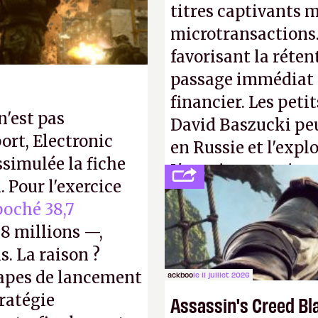
titres captivants m
microtransactions
favorisant la réte
passage immédiat à
financier. Les petit
n'est pas
David Baszucki peu
ort, Electronic
en Russie et l'expl
ssimulée la fiche
L'avenir appartient
 Pour l'exercice
jamais que des enf
oché 38,7
8 millions —,
s. La raison ?
tapes de lancement
ackboo
le 11 juillet 2026
tratégie
Assassin's Creed Bl