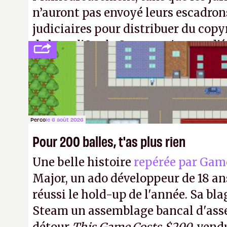
n’auront pas envoyé leurs escadron
judiciaires pour distribuer du copy
de bras, l'Oncle Sam continuera d'é
intellectuelle sur vos souvenirs d'
Perco
le 6 août 2026
Pour 200 balles, t'as plus rien
Une belle histoire
repérée par Gam
Major, un ado développeur de 18 ans
réussi le hold-up de l'année. Sa bla
Steam un assemblage bancal d'asse