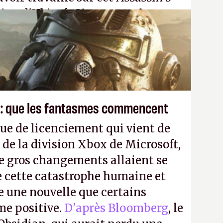
tion d'Ubisoft Singapour.
A.
 : que les fantasmes commencent
ue de licenciement qui vient de
 de la division Xbox de Microsoft,
e gros changements allaient se
e cette catastrophe humaine et
e une nouvelle que certains
me positive.
D'après Bloomberg
, le