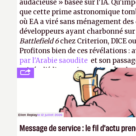
audacieuse » basée sur l'IA. Qu'imp
que cette prime astronomique to
où EA a viré sans ménagement des 
développeurs ayant charbonné su
Battlefield 6
chez Criterion, DICE o
Profitons bien de ces révélations : 
par l'Arabie saoudite
et son passag
privée, l'éditeur n'aura bientôt plus
publier ses bilans. Encore une victo
transparence.
P.
Ellen Replay
le 12 juillet 2026
Message de service : le fil d'actu pr