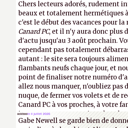
Chers lecteurs adorés, rudement int
beaux et totalement hermétiques à 
c'est le début des vacances pour la
Canard PC
, et il n'y aura donc plus 
d'actu jusqu'au 3 août prochain. Vo
cependant pas totalement débarra
autant : le site sera toujours alimen
flambants neufs chaque jour, et no
point de finaliser notre numéro d'ao
allez nous manquer, n'oubliez pas d
nuque, de fermer vos volets et de
Canard PC à vos proches, à votre fa
inconnus que vous croisez dans la r
ackboo
le 11 juillet 2026
Gabe Newell se garde bien de donner
! –
ER.