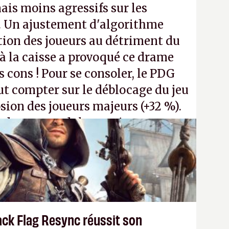
ais moins agressifs sur les
. Un ajustement d'algorithme
ntion des joueurs au détriment du
 la caisse a provoqué ce drame
s cons ! Pour se consoler, le PDG
t compter sur le déblocage du jeu
osion des joueurs majeurs (+32 %).
 donc aux adultes, qui ne sont
ants avec du pouvoir d'achat.
P.
ack Flag Resync réussit son