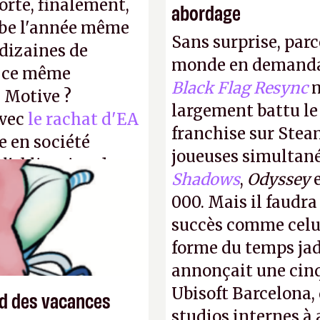
orte, finalement,
abordage
mbe l'année même
Sans surprise, parc
dizaines de
monde en demanda
r ce même
Black Flag Resync
m
u Motive ?
largement battu le
avec
le rachat d'EA
franchise sur Stea
e en société
joueuses simultanés
 l'obligation de
Shadows
,
Odyssey
ire pour la
000. Mais il faudr
succès comme celui
forme du temps jadi
annonçait une cin
Ubisoft Barcelona, 
end des vacances
studios internes à 