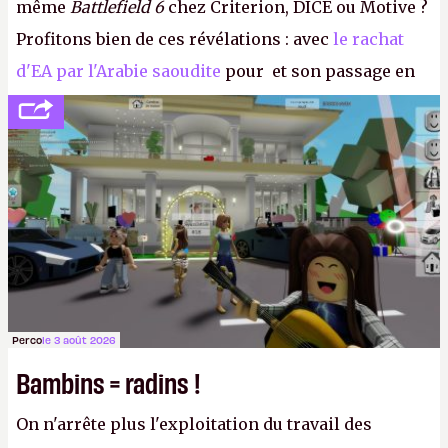
même
Battlefield 6
chez Criterion, DICE ou Motive ?
Profitons bien de ces révélations : avec
le rachat
d'EA par l'Arabie saoudite
pour et son passage en
société privée, l'éditeur n'aura bientôt plus
l'obligation de publier ses bilans. Encore une
victoire pour la transparence.
P.
Perco
le 3 août 2026
Bambins = radins !
On n'arrête plus l'exploitation du travail des