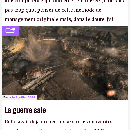
une compétence qui doit être rémunérée. Je ne sais
pas trop quoi penser de cette méthode de
management originale mais, dans le doute, j'ai
décidé d'apprendre par cœur les 300 derniers
numéros de
Canard PC
avant de demander une
augmentation à Ivan Le Fou.
A.
Perco
le 3 juillet 2026
La guerre sale
Relic avait déjà un peu pissé sur les souvenirs