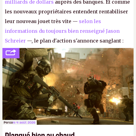
milliards de dollars
auprès des banques. Et comme
les nouveaux propriétaires entendent rentabiliser
leur nouveau jouet très vite —
selon les
informations du toujours bien renseigné Jason
Schreier
—, le plan d'action s'annonce sanglant :
réductions de coûts drastiques, fermetures de
studios et licenciements massifs. En gros, essorer
FC
et
Battlefield
, puis virer le reste.
P.
Perco
le 4 août 2026
Planqué bien au chaud