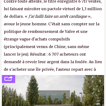
Contre toute attente, le titre enregistre 6 717 ventes,
lui faisant miroiter un pactole virtuel de 1,3 million
de dollars. «
J'ai failli faire un arrêt cardiaque
»,
avoue le jeune homme. C'était sans compter sur la
politique de remboursement de Valve et une
étrange vague d'achats compulsifs
(principalement venus de Chine, sans même
lancer le jeu). Résultat : 6 707 acheteurs ont
demandé à revoir leur argent dans la foulée. Au lieu
de s'acheter une île privée, l'auteur repart avec à
peine 2 000 dollars en poche. C'est toujours plus
cher payé que le temps passé à dev, mais ça
apprendra aux petits malins qu'on ne braque pas
Gabe Newell aussi facilement.
P.