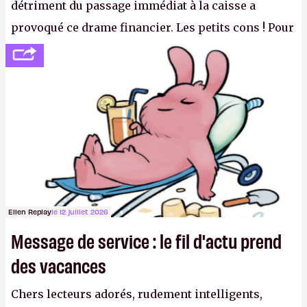
détriment du passage immédiat à la caisse a
provoqué ce drame financier. Les petits cons ! Pour
se consoler, le PDG David Baszucki peut compter
sur le déblocage du jeu en Russie et l'explosion des
joueurs majeurs (+32 %). L'avenir appartient donc
aux adultes, qui ne sont jamais que des enfants
avec du pouvoir d'achat.
P.
Ellen Replay
le 12 juillet 2026
Message de service : le fil d'actu prend
des vacances
Chers lecteurs adorés, rudement intelligents,