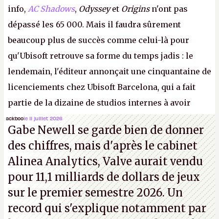
info,
AC Shadows
,
Odyssey
et
Origins
n'ont pas
dépassé les 65 000. Mais il faudra sûrement
beaucoup plus de succès comme celui-là pour
qu'Ubisoft retrouve sa forme du temps jadis : le
lendemain, l'éditeur annonçait une cinquantaine de
licenciements chez Ubisoft Barcelona, qui a fait
partie de la dizaine de studios internes à avoir
travaillé sur cet
Assassin's Creed
sous la direction
ackboo
le 11 juillet 2026
Gabe Newell se garde bien de donner
d'Ubisoft Singapour.
A.
des chiffres, mais d'après le cabinet
Alinea Analytics, Valve aurait vendu
pour 11,1 milliards de dollars de jeux
sur le premier semestre 2026. Un
record qui s'explique notamment par