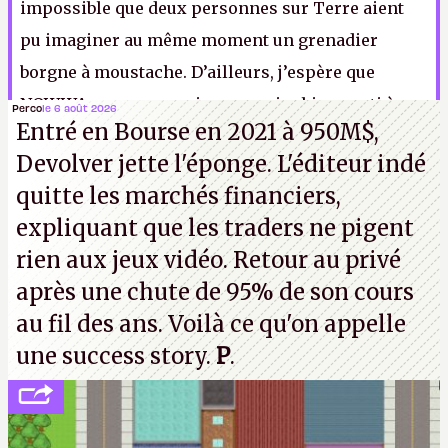
impossible que deux personnes sur Terre aient
pu imaginer au même moment un grenadier
borgne à moustache. D’ailleurs, j’espère que
NOWWA enverra aussi un courrier bien senti à
Perco
le 6 août 2026
Entré en Bourse en 2021 à 950M$,
Valve, qui a eu le culot de plagier ce concept il y a
Devolver jette l'éponge. L'éditeur indé
quatorze ans dans
Team Fortress 2
.
I.
quitte les marchés financiers,
expliquant que les traders ne pigent
rien aux jeux vidéo. Retour au privé
après une chute de 95% de son cours
au fil des ans. Voilà ce qu'on appelle
une success story.
P
.