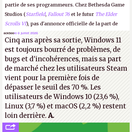
partie de ses programmeurs. Chez Bethesda Game
Studios (
Starfield
,
Fallout 76
et le futur
The Elder
Scrolls VI
), pas d'annonce officielle de la part de
Microsoft, mais le syndicat des employés confirme
ackboo
le 6 juillet 2026
Cinq ans après sa sortie, Windows 11
de nombreux licenciements.
A.
est toujours bourré de problèmes, de
bugs et d'incohérences, mais sa part
de marché chez les utilisateurs Steam
vient pour la première fois de
dépasser le seuil des 70 %. Les
utilisateurs de Windows 10 (23,6 %),
Linux (3,7 %) et macOS (2,2 %) restent
loin derrière.
A.