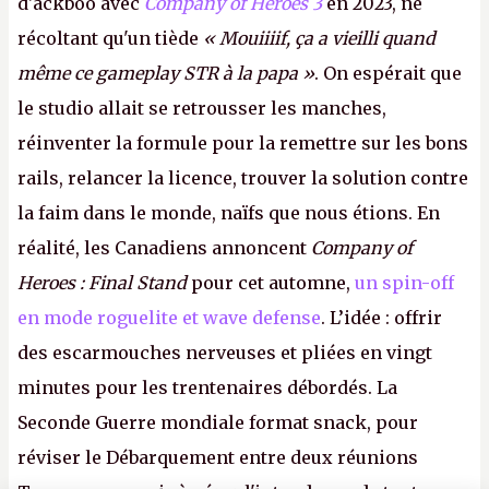
d'ackboo avec
Company of Heroes 3
en 2023, ne
récoltant qu'un tiède
« Mouiiiif, ça a vieilli quand
même ce gameplay STR à la papa »
. On espérait que
le studio allait se retrousser les manches,
réinventer la formule pour la remettre sur les bons
rails, relancer la licence, trouver la solution contre
la faim dans le monde, naïfs que nous étions. En
réalité, les Canadiens annoncent
Company of
Heroes : Final Stand
pour cet automne,
un spin-off
en mode roguelite et wave defense
. L’idée : offrir
des escarmouches nerveuses et pliées en vingt
minutes pour les trentenaires débordés. La
Seconde Guerre mondiale format snack, pour
réviser le Débarquement entre deux réunions