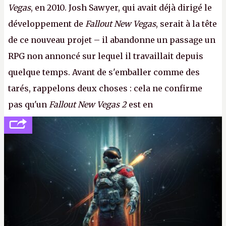
Vegas
, en 2010. Josh Sawyer, qui avait déjà dirigé le
développement de
Fallout New Vegas
, serait à la tête
de ce nouveau projet – il abandonne un passage un
RPG non annoncé sur lequel il travaillait depuis
quelque temps. Avant de s'emballer comme des
tarés, rappelons deux choses : cela ne confirme
pas qu'un
Fallout New Vegas 2
est en
développement (pour ce que l'on sait, ils bossent
peut-être sur
Fallout Football
ou
Fallout vs. Les
Lapins Crétins)
et l'Obsidian d'aujourd'hui n'est plus
le même studio qu'il y a 15 ans. Mais bon, OK, on
peut commencer à fantasmer.
A.