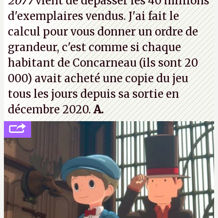
2077
vient de dépasser les 40 millions
vouloir se séparer du studio.
A.
d'exemplaires vendus. J'ai fait le
calcul pour vous donner un ordre de
grandeur, c'est comme si chaque
habitant de Concarneau (ils sont 20
000) avait acheté une copie du jeu
tous les jours depuis sa sortie en
décembre 2020.
A.