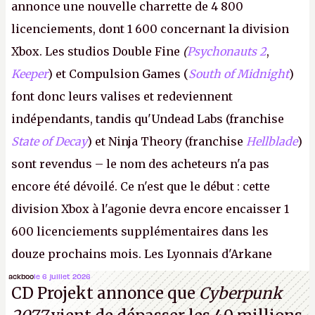
annonce une nouvelle charrette de 4 800
licenciements, dont 1 600 concernant la division
Xbox. Les studios Double Fine
(
Psychonauts 2
,
Keeper
) et Compulsion Games (
South of Midnight
)
font donc leurs valises et redeviennent
indépendants, tandis qu'Undead Labs (franchise
State of Decay
) et Ninja Theory (franchise
Hellblade
)
sont revendus – le nom des acheteurs n'a pas
encore été dévoilé. Ce n'est que le début : cette
division Xbox à l'agonie devra encore encaisser 1
600 licenciements supplémentaires dans les
douze prochains mois. Les Lyonnais d'Arkane
(Dishonored,
Deathloop
) pourraient faire partie des
ackboo
le 6 juillet 2026
CD Projekt annonce que
Cyberpunk
prochaines victimes, puisque Microsoft a confirmé