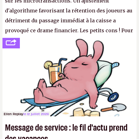
sur les microtransactions. Un ajustement
d'algorithme favorisant la rétention des joueurs au
détriment du passage immédiat à la caisse a
provoqué ce drame financier. Les petits cons ! Pour
se consoler, le PDG David Baszucki peut compter
sur le déblocage du jeu en Russie et l'explosion des
joueurs majeurs (+32 %). L'avenir appartient donc
aux adultes, qui ne sont jamais que des enfants
avec du pouvoir d'achat.
P.
Ellen Replay
le 12 juillet 2026
Message de service : le fil d'actu prend
des vacances