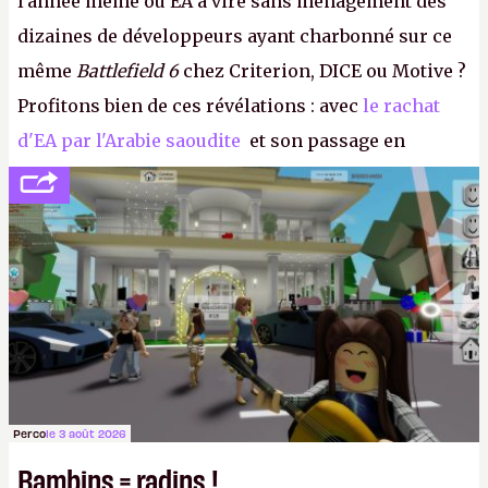
l'année même où EA a viré sans ménagement des
dizaines de développeurs ayant charbonné sur ce
même
Battlefield 6
chez Criterion, DICE ou Motive ?
Profitons bien de ces révélations : avec
le rachat
d'EA par l'Arabie saoudite
et son passage en
société privée, l'éditeur n'aura bientôt plus
l'obligation de publier ses bilans. Encore une
victoire pour la transparence.
P.
Perco
le 3 août 2026
Bambins = radins !