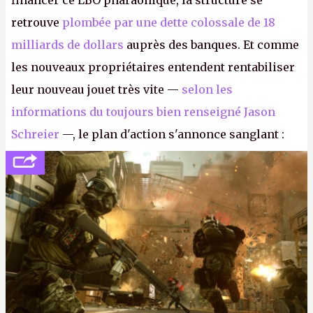
financer ce LBO pharaonique, la structure se
retrouve
plombée par une dette colossale de 18
milliards de dollars
auprès des banques. Et comme
les nouveaux propriétaires entendent rentabiliser
leur nouveau jouet très vite —
selon les
informations du toujours bien renseigné Jason
Schreier
—, le plan d'action s'annonce sanglant :
réductions de coûts drastiques, fermetures de
studios et licenciements massifs. En gros, essorer
FC
et
Battlefield
, puis virer le reste.
P.