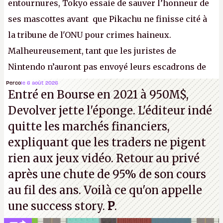
entournures, Tokyo essaie de sauver l’honneur de
ses mascottes avant que Pikachu ne finisse cité à
la tribune de l'ONU pour crimes haineux.
Malheureusement, tant que les juristes de
Nintendo n’auront pas envoyé leurs escadrons de
la mort judiciaires pour distribuer du copyright
Perco
le 6 août 2026
Entré en Bourse en 2021 à 950M$,
strike à tour de bras, l'Oncle Sam continuera
Devolver jette l'éponge. L'éditeur indé
d'étaler sa confiture intellectuelle sur vos
quitte les marchés financiers,
souvenirs d'enfance.
P.
expliquant que les traders ne pigent
rien aux jeux vidéo. Retour au privé
après une chute de 95% de son cours
au fil des ans. Voilà ce qu'on appelle
une success story.
P
.