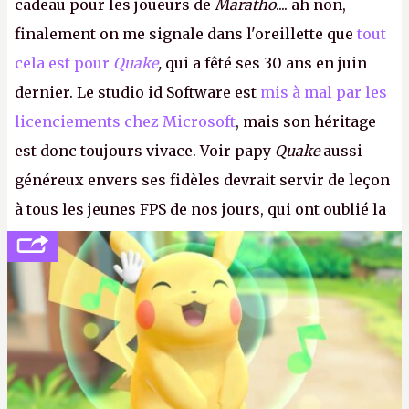
cadeau pour les joueurs de
Maratho
.... ah non,
finalement on me signale dans l'oreillette que
tout
cela est pour
Quake
,
qui a fêté ses 30 ans en juin
dernier. Le studio id Software est
mis à mal par les
licenciements chez Microsoft
, mais son héritage
est donc toujours vivace. Voir papy
Quake
aussi
généreux envers ses fidèles devrait servir de leçon
à tous les jeunes FPS de nos jours, qui ont oublié la
politesse et le respect envers leurs joueurs et les
anciens. Il leur faudrait une bonne guerre des
consoles à ces petits cons !
P.