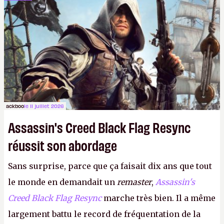
dans la rue. Bon été à tous ! –
ER.
ackboo
le 11 juillet 2026
Assassin's Creed Black Flag Resync
réussit son abordage
Sans surprise, parce que ça faisait dix ans que tout
le monde en demandait un
remaster
,
Assassin's
Creed Black Flag Resync
marche très bien. Il a même
largement battu le record de fréquentation de la