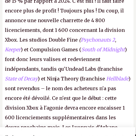
de 15 % par rapport à 2024. C'est nul ! Il faut faire
encore plus de profit ! Toujours plus ! Du coup, il
annonce une nouvelle charrette de 4 800
licenciements, dont 1 600 concernant la division
Xbox. Les studios Double Fine
(
Psychonauts 2
,
Keeper
) et Compulsion Games (
South of Midnight
)
font donc leurs valises et redeviennent
indépendants, tandis qu'Undead Labs (franchise
State of Decay
) et Ninja Theory (franchise
Hellblade
)
sont revendus – le nom des acheteurs n'a pas
encore été dévoilé. Ce n'est que le début : cette
division Xbox à l'agonie devra encore encaisser 1
600 licenciements supplémentaires dans les
douze prochains mois. Les Lyonnais d'Arkane