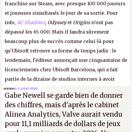
franchise sur Steam, avec presque 100 000 joueurs
et joueuses simultanés le jour de sa sortie. Pour
info,
AC Shadows
,
Odyssey
et
Origins
n'ont pas
dépassé les 65 000. Mais il faudra sûrement
beaucoup plus de succès comme celui-là pour
qu'Ubisoft retrouve sa forme du temps jadis : le
lendemain, l'éditeur annonçait une cinquantaine de
licenciements chez Ubisoft Barcelona, qui a fait
partie de la dizaine de studios internes à avoir
travaillé sur cet
Assassin's Creed
sous la direction
ackboo
le 11 juillet 2026
Gabe Newell se garde bien de donner
d'Ubisoft Singapour.
A.
des chiffres, mais d'après le cabinet
Alinea Analytics, Valve aurait vendu
pour 11,1 milliards de dollars de jeux