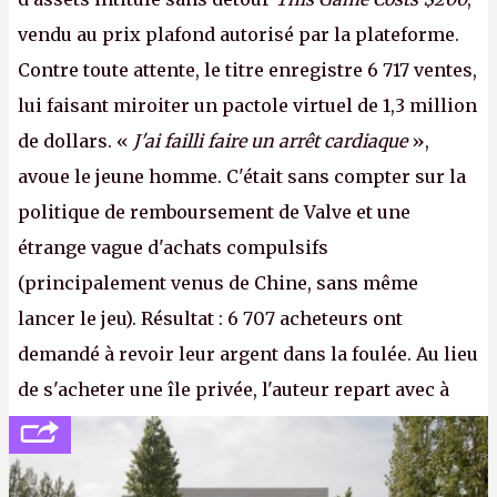
vendu au prix plafond autorisé par la plateforme.
Contre toute attente, le titre enregistre 6 717 ventes,
lui faisant miroiter un pactole virtuel de 1,3 million
de dollars. «
J'ai failli faire un arrêt cardiaque
»,
avoue le jeune homme. C'était sans compter sur la
politique de remboursement de Valve et une
étrange vague d'achats compulsifs
(principalement venus de Chine, sans même
lancer le jeu). Résultat : 6 707 acheteurs ont
demandé à revoir leur argent dans la foulée. Au lieu
de s'acheter une île privée, l'auteur repart avec à
peine 2 000 dollars en poche. C'est toujours plus
cher payé que le temps passé à dev, mais ça
apprendra aux petits malins qu'on ne braque pas