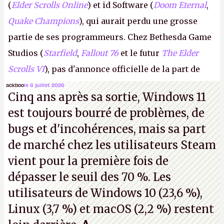
(
Elder Scrolls Online
) et id Software (
Doom Eternal
,
Quake Champions
), qui aurait perdu une grosse
partie de ses programmeurs. Chez Bethesda Game
Studios (
Starfield
,
Fallout 76
et le futur
The Elder
Scrolls VI
), pas d'annonce officielle de la part de
Microsoft, mais le syndicat des employés confirme
ackboo
le 6 juillet 2026
Cinq ans après sa sortie, Windows 11
de nombreux licenciements.
A.
est toujours bourré de problèmes, de
bugs et d'incohérences, mais sa part
de marché chez les utilisateurs Steam
vient pour la première fois de
dépasser le seuil des 70 %. Les
utilisateurs de Windows 10 (23,6 %),
Linux (3,7 %) et macOS (2,2 %) restent