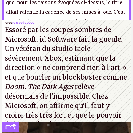
que, pour les raisons évoquées ci-dessus, le titre
allait ralentir la cadence de ses mises à jour. C'est
quand même con parce que si Epic avait écouté
Perco
le 8 août 2026
Essoré par les coupes sombres de
nos moqueries et quolibets depuis le début, ils
Microsoft, id Software fait la gueule.
auraient gagné vachement de temps.
P.
Un vétéran du studio
tacle
sévèrement Xbox
, estimant que la
direction
« ne comprend rien à l'art »
et que boucler un blockbuster comme
Doom: The Dark Ages
relève
désormais de l'impossible. Chez
Microsoft, on affirme qu'il faut y
croire très très fort et que le pouvoir
de l'amitié suffira.
P.