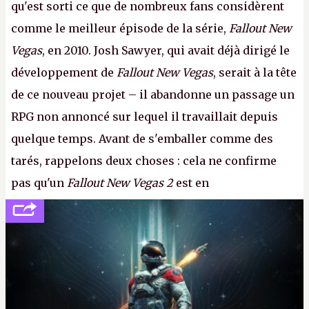
qu'est sorti ce que de nombreux fans considèrent
comme le meilleur épisode de la série,
Fallout New
Vegas
, en 2010. Josh Sawyer, qui avait déjà dirigé le
développement de
Fallout New Vegas
, serait à la tête
de ce nouveau projet – il abandonne un passage un
RPG non annoncé sur lequel il travaillait depuis
quelque temps. Avant de s'emballer comme des
tarés, rappelons deux choses : cela ne confirme
pas qu'un
Fallout New Vegas 2
est en
développement (pour ce que l'on sait, ils bossent
peut-être sur
Fallout Football
ou
Fallout vs. Les
Lapins Crétins)
et l'Obsidian d'aujourd'hui n'est plus
le même studio qu'il y a 15 ans. Mais bon, OK, on
peut commencer à fantasmer.
A.