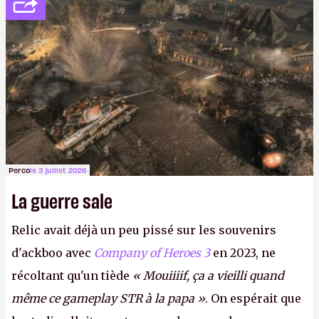
décidé d'apprendre par cœur les 300 derniers
numéros de
Canard PC
avant de demander une
augmentation à Ivan Le Fou.
A.
Perco
le 3 juillet 2026
La guerre sale
Relic avait déjà un peu pissé sur les souvenirs
d'ackboo avec
Company of Heroes 3
en 2023, ne
récoltant qu'un tiède
« Mouiiiif, ça a vieilli quand
même ce gameplay STR à la papa »
. On espérait que