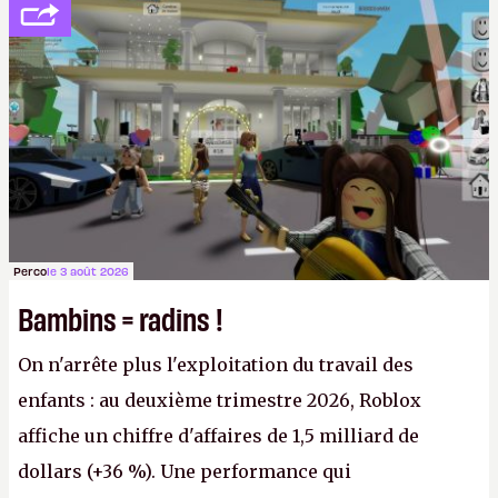
société privée, l'éditeur n'aura bientôt plus
l'obligation de publier ses bilans. Encore une
victoire pour la transparence.
P.
Perco
le 3 août 2026
Bambins = radins !
On n'arrête plus l'exploitation du travail des
enfants : au deuxième trimestre 2026, Roblox
affiche un chiffre d'affaires de 1,5 milliard de
dollars (+36 %). Une performance qui