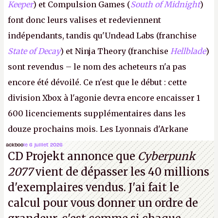
Keeper
) et Compulsion Games (
South of Midnight
)
font donc leurs valises et redeviennent
indépendants, tandis qu'Undead Labs (franchise
State of Decay
) et Ninja Theory (franchise
Hellblade
)
sont revendus – le nom des acheteurs n'a pas
encore été dévoilé. Ce n'est que le début : cette
division Xbox à l'agonie devra encore encaisser 1
600 licenciements supplémentaires dans les
douze prochains mois. Les Lyonnais d'Arkane
(Dishonored,
Deathloop
) pourraient faire partie des
ackboo
le 6 juillet 2026
CD Projekt annonce que
Cyberpunk
prochaines victimes, puisque Microsoft a confirmé
2077
vient de dépasser les 40 millions
vouloir se séparer du studio.
A.
d'exemplaires vendus. J'ai fait le
calcul pour vous donner un ordre de