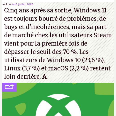
Microsoft, mais le syndicat des employés confirme
ackboo
le 6 juillet 2026
Cinq ans après sa sortie, Windows 11
de nombreux licenciements.
A.
est toujours bourré de problèmes, de
bugs et d'incohérences, mais sa part
de marché chez les utilisateurs Steam
vient pour la première fois de
dépasser le seuil des 70 %. Les
utilisateurs de Windows 10 (23,6 %),
Linux (3,7 %) et macOS (2,2 %) restent
loin derrière.
A.