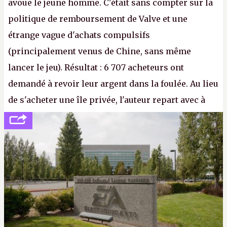
avoue le jeune homme. C'était sans compter sur la
politique de remboursement de Valve et une
étrange vague d'achats compulsifs
(principalement venus de Chine, sans même
lancer le jeu). Résultat : 6 707 acheteurs ont
demandé à revoir leur argent dans la foulée. Au lieu
de s'acheter une île privée, l'auteur repart avec à
peine 2 000 dollars en poche. C'est toujours plus
cher payé que le temps passé à dev, mais ça
apprendra aux petits malins qu'on ne braque pas
Gabe Newell aussi facilement.
P.