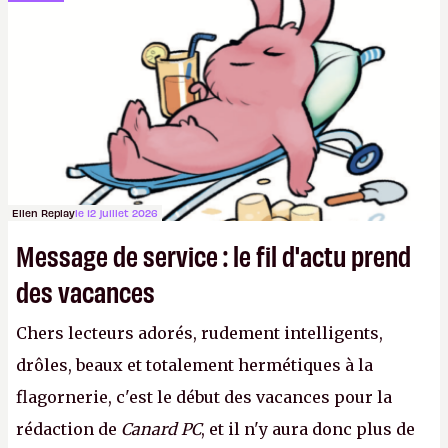
sur le déblocage du jeu en Russie et l'explosion des
joueurs majeurs (+32 %). L'avenir appartient donc
aux adultes, qui ne sont jamais que des enfants
avec du pouvoir d'achat.
P.
Ellen Replay
le 12 juillet 2026
Message de service : le fil d'actu prend
des vacances
Chers lecteurs adorés, rudement intelligents,
drôles, beaux et totalement hermétiques à la
flagornerie, c'est le début des vacances pour la
rédaction de
Canard PC
, et il n'y aura donc plus de