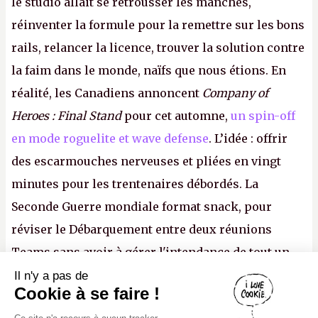
le studio allait se retrousser les manches,
réinventer la formule pour la remettre sur les bons
rails, relancer la licence, trouver la solution contre
la faim dans le monde, naïfs que nous étions. En
réalité, les Canadiens annoncent
Company of
Heroes : Final Stand
pour cet automne,
un spin-off
en mode roguelite et wave defense
. L’idée : offrir
des escarmouches nerveuses et pliées en vingt
minutes pour les trentenaires débordés. La
Seconde Guerre mondiale format snack, pour
réviser le Débarquement entre deux réunions
Teams sans avoir à gérer l'intendance de tout un
continent. Pauvre ackboo, après avoir uriné sur ses
Il n'y a pas de
Canard PC
Cookie à se faire !
bottes, Relic vient donc de déféquer dans son
Kiosque numérique