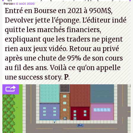
d'heures passées devant un jeu vidéo, les enfants
Perco
le 6 août 2026
Entré en Bourse en 2021 à 950M$,
font des progrès en épistémologie.
LFS
Devolver jette l'éponge. L'éditeur indé
quitte les marchés financiers,
expliquant que les traders ne pigent
rien aux jeux vidéo. Retour au privé
après une chute de 95% de son cours
au fil des ans. Voilà ce qu'on appelle
une success story.
P
.