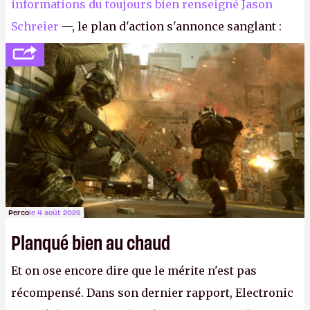
informations du toujours bien renseigné Jason
Schreier
—, le plan d'action s'annonce sanglant :
réductions de coûts drastiques, fermetures de
studios et licenciements massifs. En gros, essorer
FC
et
Battlefield
, puis virer le reste.
P.
Perco
le 4 août 2026
Planqué bien au chaud
Et on ose encore dire que le mérite n'est pas
récompensé. Dans son dernier rapport, Electronic