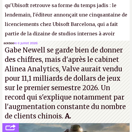
qu'Ubisoft retrouve sa forme du temps jadis : le
lendemain, l'éditeur annonçait une cinquantaine de
licenciements chez Ubisoft Barcelona, qui a fait
partie de la dizaine de studios internes à avoir
travaillé sur cet
Assassin's Creed
sous la direction
ackboo
le 11 juillet 2026
Gabe Newell se garde bien de donner
d'Ubisoft Singapour.
A.
des chiffres, mais d'après le cabinet
Alinea Analytics, Valve aurait vendu
pour 11,1 milliards de dollars de jeux
sur le premier semestre 2026. Un
record qui s'explique notamment par
l'augmentation constante du nombre
de clients chinois.
A.