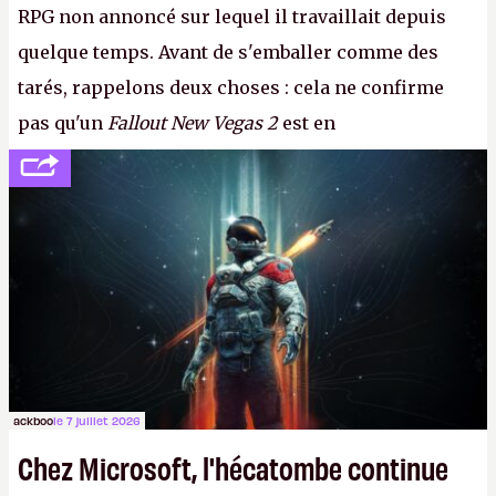
RPG non annoncé sur lequel il travaillait depuis
quelque temps. Avant de s'emballer comme des
tarés, rappelons deux choses : cela ne confirme
pas qu'un
Fallout New Vegas 2
est en
développement (pour ce que l'on sait, ils bossent
peut-être sur
Fallout Football
ou
Fallout vs. Les
Lapins Crétins)
et l'Obsidian d'aujourd'hui n'est plus
le même studio qu'il y a 15 ans. Mais bon, OK, on
peut commencer à fantasmer.
A.
ackboo
le 7 juillet 2026
Chez Microsoft, l'hécatombe continue