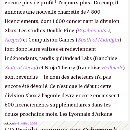
encore plus de profit ! Toujours plus ! Du coup, il
annonce une nouvelle charrette de 4 800
licenciements, dont 1 600 concernant la division
Xbox. Les studios Double Fine
(
Psychonauts 2
,
Keeper
) et Compulsion Games (
South of Midnight
)
font donc leurs valises et redeviennent
indépendants, tandis qu'Undead Labs (franchise
State of Decay
) et Ninja Theory (franchise
Hellblade
)
sont revendus – le nom des acheteurs n'a pas
encore été dévoilé. Ce n'est que le début : cette
division Xbox à l'agonie devra encore encaisser 1
600 licenciements supplémentaires dans les
douze prochains mois. Les Lyonnais d'Arkane
(Dishonored,
Deathloop
) pourraient faire partie des
ackboo
le 6 juillet 2026