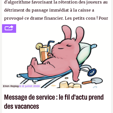
d'algorithme favorisant la rétention des joueurs au
détriment du passage immédiat à la caisse a
provoqué ce drame financier. Les petits cons ! Pour
se consoler, le PDG David Baszucki peut compter
sur le déblocage du jeu en Russie et l'explosion des
joueurs majeurs (+32 %). L'avenir appartient donc
aux adultes, qui ne sont jamais que des enfants
avec du pouvoir d'achat.
P.
Ellen Replay
le 12 juillet 2026
Message de service : le fil d'actu prend
des vacances