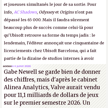
et joueuses simultanés le jour de sa sortie. Pour
info,
AC Shadows
,
Odyssey
et
Origins
n'ont pas
dépassé les 65 000. Mais il faudra sûrement
beaucoup plus de succès comme celui-là pour
qu'Ubisoft retrouve sa forme du temps jadis : le
lendemain, l'éditeur annonçait une cinquantaine de
licenciements chez Ubisoft Barcelona, qui a fait
partie de la dizaine de studios internes à avoir
travaillé sur cet
Assassin's Creed
sous la direction
ackboo
le 11 juillet 2026
Gabe Newell se garde bien de donner
d'Ubisoft Singapour.
A.
des chiffres, mais d'après le cabinet
Alinea Analytics, Valve aurait vendu
pour 11,1 milliards de dollars de jeux
sur le premier semestre 2026. Un