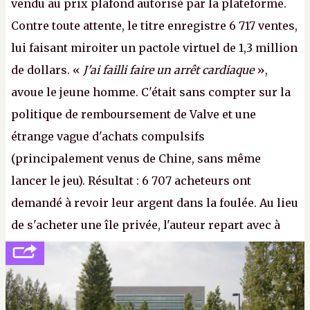
vendu au prix plafond autorisé par la plateforme.
Contre toute attente, le titre enregistre 6 717 ventes,
lui faisant miroiter un pactole virtuel de 1,3 million
de dollars. «
J'ai failli faire un arrêt cardiaque
»,
avoue le jeune homme. C'était sans compter sur la
politique de remboursement de Valve et une
étrange vague d'achats compulsifs
(principalement venus de Chine, sans même
lancer le jeu). Résultat : 6 707 acheteurs ont
demandé à revoir leur argent dans la foulée. Au lieu
de s'acheter une île privée, l'auteur repart avec à
peine 2 000 dollars en poche. C'est toujours plus
cher payé que le temps passé à dev, mais ça
apprendra aux petits malins qu'on ne braque pas