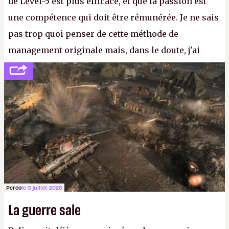
de Level-5 est plus efficace, et que la passion est
une compétence qui doit être rémunérée. Je ne sais
pas trop quoi penser de cette méthode de
management originale mais, dans le doute, j'ai
décidé d'apprendre par cœur les 300 derniers
numéros de
Canard PC
avant de demander une
augmentation à Ivan Le Fou.
A.
Perco
le 3 juillet 2026
La guerre sale