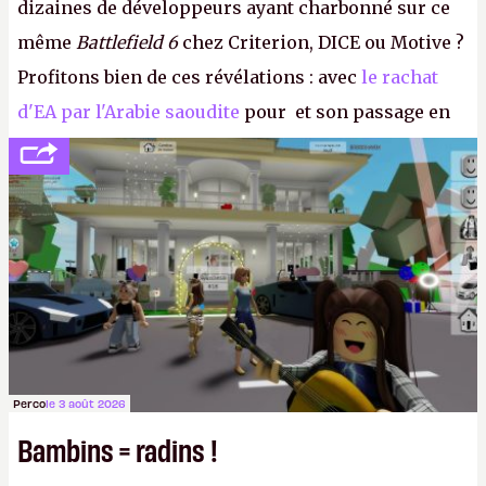
dizaines de développeurs ayant charbonné sur ce
même
Battlefield 6
chez Criterion, DICE ou Motive ?
Profitons bien de ces révélations : avec
le rachat
d'EA par l'Arabie saoudite
pour et son passage en
société privée, l'éditeur n'aura bientôt plus
l'obligation de publier ses bilans. Encore une
victoire pour la transparence.
P.
Perco
le 3 août 2026
Bambins = radins !