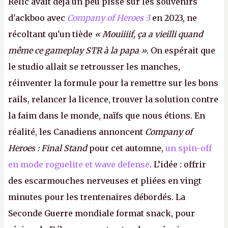
Relic avait déjà un peu pissé sur les souvenirs
d'ackboo avec
Company of Heroes 3
en 2023, ne
récoltant qu'un tiède
« Mouiiiif, ça a vieilli quand
même ce gameplay STR à la papa »
. On espérait que
le studio allait se retrousser les manches,
réinventer la formule pour la remettre sur les bons
rails, relancer la licence, trouver la solution contre
la faim dans le monde, naïfs que nous étions. En
réalité, les Canadiens annoncent
Company of
Heroes : Final Stand
pour cet automne,
un spin-off
en mode roguelite et wave defense
. L’idée : offrir
des escarmouches nerveuses et pliées en vingt
minutes pour les trentenaires débordés. La
Seconde Guerre mondiale format snack, pour