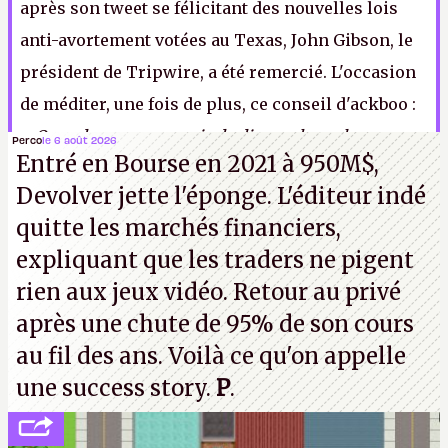
après son tweet se félicitant des nouvelles lois
anti-avortement votées au Texas, John Gibson, le
président de Tripwire, a été remercié. L'occasion
de méditer, une fois de plus, ce conseil d'ackboo :
«
Quand vous avez envie de dire quelque chose sur
Perco
le 6 août 2026
Entré en Bourse en 2021 à 950M$,
Twitter, écrivez-le, puis effacez avant de cliquer sur
Devolver jette l'éponge. L'éditeur indé
"envoyer". Vous verrez, tout le monde y gagne.
»
quitte les marchés financiers,
N.M.
expliquant que les traders ne pigent
rien aux jeux vidéo. Retour au privé
après une chute de 95% de son cours
au fil des ans. Voilà ce qu'on appelle
une success story.
P
.