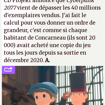
CD Projekt annonce que
Cyberpunk
prochaines victimes, puisque Microsoft a confirmé
2077
vient de dépasser les 40 millions
vouloir se séparer du studio.
A.
d'exemplaires vendus. J'ai fait le
calcul pour vous donner un ordre de
grandeur, c'est comme si chaque
habitant de Concarneau (ils sont 20
000) avait acheté une copie du jeu
tous les jours depuis sa sortie en
décembre 2020.
A.