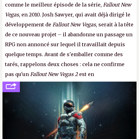
comme le meilleur épisode de la série,
Fallout New
Vegas
, en 2010. Josh Sawyer, qui avait déjà dirigé le
développement de
Fallout New Vegas
, serait à la tête
de ce nouveau projet – il abandonne un passage un
RPG non annoncé sur lequel il travaillait depuis
quelque temps. Avant de s'emballer comme des
tarés, rappelons deux choses : cela ne confirme
pas qu'un
Fallout New Vegas 2
est en
développement (pour ce que l'on sait, ils bossent
peut-être sur
Fallout Football
ou
Fallout vs. Les
Lapins Crétins)
et l'Obsidian d'aujourd'hui n'est plus
le même studio qu'il y a 15 ans. Mais bon, OK, on
peut commencer à fantasmer.
A.