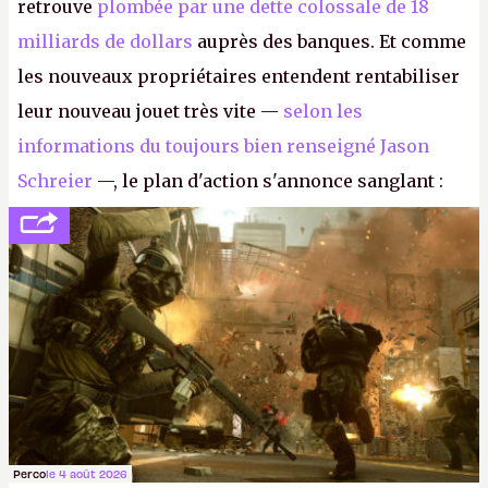
retrouve
plombée par une dette colossale de 18
milliards de dollars
auprès des banques. Et comme
les nouveaux propriétaires entendent rentabiliser
leur nouveau jouet très vite —
selon les
informations du toujours bien renseigné Jason
Schreier
—, le plan d'action s'annonce sanglant :
réductions de coûts drastiques, fermetures de
studios et licenciements massifs. En gros, essorer
FC
et
Battlefield
, puis virer le reste.
P.
Perco
le 4 août 2026