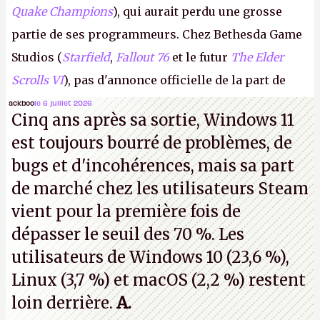
Quake Champions
), qui aurait perdu une grosse
partie de ses programmeurs. Chez Bethesda Game
Studios (
Starfield
,
Fallout 76
et le futur
The Elder
Scrolls VI
), pas d'annonce officielle de la part de
Microsoft, mais le syndicat des employés confirme
ackboo
le 6 juillet 2026
Cinq ans après sa sortie, Windows 11
de nombreux licenciements.
A.
est toujours bourré de problèmes, de
bugs et d'incohérences, mais sa part
de marché chez les utilisateurs Steam
vient pour la première fois de
dépasser le seuil des 70 %. Les
utilisateurs de Windows 10 (23,6 %),
Linux (3,7 %) et macOS (2,2 %) restent
loin derrière.
A.