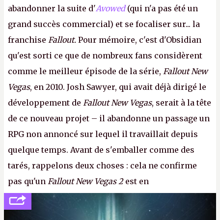
abandonner la suite d'
Avowed
(qui n'a pas été un
grand succès commercial) et se focaliser sur... la
franchise
Fallout.
Pour mémoire, c'est d'Obsidian
qu'est sorti ce que de nombreux fans considèrent
comme le meilleur épisode de la série,
Fallout New
Vegas
, en 2010. Josh Sawyer, qui avait déjà dirigé le
développement de
Fallout New Vegas
, serait à la tête
de ce nouveau projet – il abandonne un passage un
RPG non annoncé sur lequel il travaillait depuis
quelque temps. Avant de s'emballer comme des
tarés, rappelons deux choses : cela ne confirme
pas qu'un
Fallout New Vegas 2
est en
développement (pour ce que l'on sait, ils bossent
peut-être sur
Fallout Football
ou
Fallout vs. Les