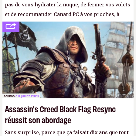
pas de vous hydrater la nuque, de fermer vos volets
et de recommander Canard PC à vos proches, à
votre famille et aux inconnus que vous croisez
dans la rue. Bon été à tous ! –
ER.
ackboo
le 11 juillet 2026
Assassin's Creed Black Flag Resync
réussit son abordage
Sans surprise, parce que ça faisait dix ans que tout