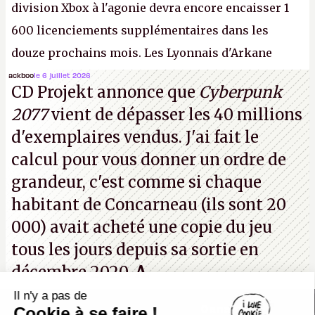
division Xbox à l'agonie devra encore encaisser 1
600 licenciements supplémentaires dans les
douze prochains mois. Les Lyonnais d'Arkane
(Dishonored,
Deathloop
) pourraient faire partie des
ackboo
le 6 juillet 2026
CD Projekt annonce que
Cyberpunk
prochaines victimes, puisque Microsoft a confirmé
2077
vient de dépasser les 40 millions
vouloir se séparer du studio.
A.
d'exemplaires vendus. J'ai fait le
calcul pour vous donner un ordre de
grandeur, c'est comme si chaque
habitant de Concarneau (ils sont 20
000) avait acheté une copie du jeu
tous les jours depuis sa sortie en
décembre 2020.
A.
Il n'y a pas de
Canard PC
Cookie à se faire !