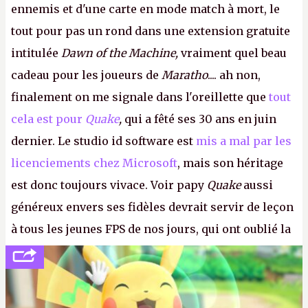
ennemis et d'une carte en mode match à mort, le
tout pour pas un rond dans une extension gratuite
intitulée
Dawn of the Machine,
vraiment quel beau
cadeau pour les joueurs de
Maratho
.... ah non,
finalement on me signale dans l'oreillette que
tout
cela est pour
Quake
,
qui a fêté ses 30 ans en juin
dernier. Le studio id software est
mis a mal par les
licenciements chez Microsoft
, mais son héritage
est donc toujours vivace. Voir papy
Quake
aussi
généreux envers ses fidèles devrait servir de leçon
à tous les jeunes FPS de nos jours, qui ont oublié la
politesse et le respect envers leurs joueurs et les
anciens. Il leur faudrait une bonne guerre des
consoles à ces petits cons !
P.