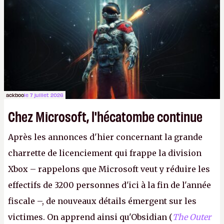
Lapins Crétins)
et l'Obsidian d'aujourd'hui n'est plus
le même studio qu'il y a 15 ans. Mais bon, OK, on
peut commencer à fantasmer.
A.
ackboo
le 7 juillet 2026
Chez Microsoft, l'hécatombe continue
Après les annonces d'hier concernant la grande
charrette de licenciement qui frappe la division
Xbox – rappelons que Microsoft veut y réduire les
effectifs de 3200 personnes d'ici à la fin de l'année
fiscale –, de nouveaux détails émergent sur les
victimes. On apprend ainsi qu'Obsidian (
The Outer