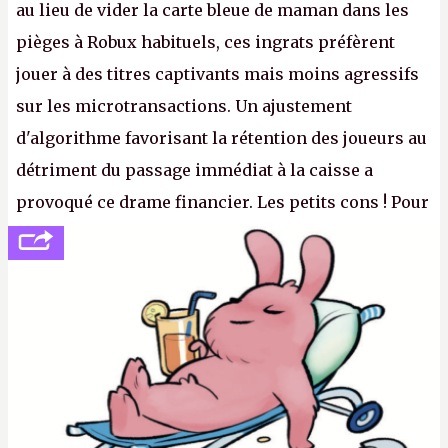
au lieu de vider la carte bleue de maman dans les
pièges à Robux habituels, ces ingrats préfèrent
jouer à des titres captivants mais moins agressifs
sur les microtransactions. Un ajustement
d'algorithme favorisant la rétention des joueurs au
détriment du passage immédiat à la caisse a
provoqué ce drame financier. Les petits cons ! Pour
se consoler, le PDG David Baszucki peut compter
sur le déblocage du jeu en Russie et l'explosion des
joueurs majeurs (+32 %). L'avenir appartient donc
aux adultes, qui ne sont jamais que des enfants
avec du pouvoir d'achat.
P.