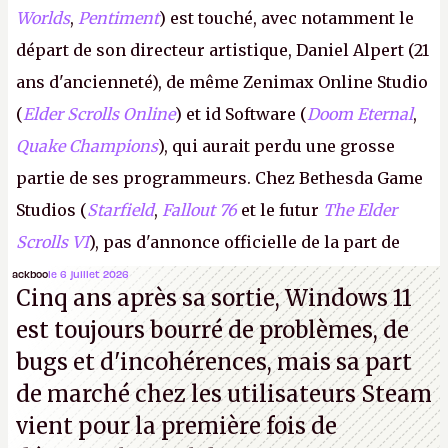
Worlds
,
Pentiment
) est touché, avec notamment le
départ de son directeur artistique, Daniel Alpert (21
ans d'ancienneté), de même Zenimax Online Studio
(
Elder Scrolls Online
) et id Software (
Doom Eternal
,
Quake Champions
), qui aurait perdu une grosse
partie de ses programmeurs. Chez Bethesda Game
Studios (
Starfield
,
Fallout 76
et le futur
The Elder
Scrolls VI
), pas d'annonce officielle de la part de
Microsoft, mais le syndicat des employés confirme
ackboo
le 6 juillet 2026
Cinq ans après sa sortie, Windows 11
de nombreux licenciements.
A.
est toujours bourré de problèmes, de
bugs et d'incohérences, mais sa part
de marché chez les utilisateurs Steam
vient pour la première fois de