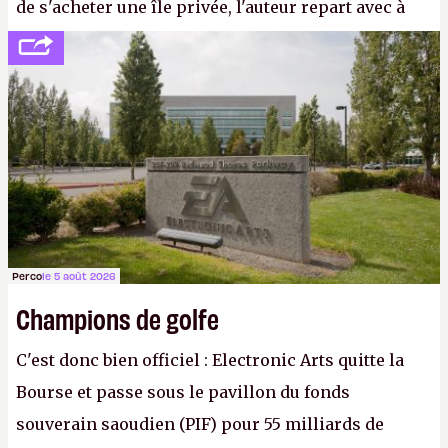
de s'acheter une île privée, l'auteur repart avec à
peine 2 000 dollars en poche. C'est toujours plus
cher payé que le temps passé à dev, mais ça
apprendra aux petits malins qu'on ne braque pas
Gabe Newell aussi facilement.
P.
Perco
le 5 août 2026
Champions de golfe
C'est donc bien officiel : Electronic Arts quitte la
Bourse et passe sous le pavillon du fonds
souverain saoudien (PIF) pour 55 milliards de