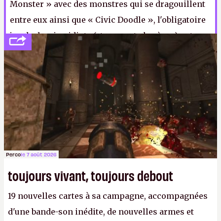
Monster » avec des monstres qui se dragouillent
entre eux ainsi que « Civic Doodle », l'obligatoire
jeu de dessins idiots (et souvent obscènes) entre
personnes consentantes. Le titre est prévu sur PC,
Mac, PS4 et Switch et nom de nom, qu'on a hâte.
Perco
le 7 août 2026
toujours vivant, toujours debout
19 nouvelles cartes à sa campagne, accompagnées
d'une bande-son inédite, de nouvelles armes et