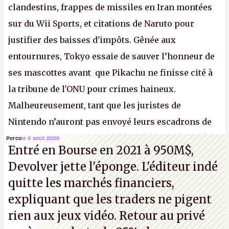
clandestins, frappes de missiles en Iran montées
sur du Wii Sports, et citations de Naruto pour
justifier des baisses d'impôts. Gênée aux
entournures, Tokyo essaie de sauver l’honneur de
ses mascottes avant que Pikachu ne finisse cité à
la tribune de l'ONU pour crimes haineux.
Malheureusement, tant que les juristes de
Nintendo n’auront pas envoyé leurs escadrons de
la mort judiciaires pour distribuer du copyright
Perco
le 6 août 2026
Entré en Bourse en 2021 à 950M$,
strike à tour de bras, l'Oncle Sam continuera
Devolver jette l'éponge. L'éditeur indé
d'étaler sa confiture intellectuelle sur vos
quitte les marchés financiers,
souvenirs d'enfance.
P.
expliquant que les traders ne pigent
rien aux jeux vidéo. Retour au privé