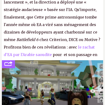
lancement », et la direction a déployé une «
stratégie audacieuse » basée sur l'IA. Qu'importe,
finalement, que Cette prime astronomique tombe
l'année même où EA a viré sans ménagement des
dizaines de développeurs ayant charbonné sur ce
même
Battlefield 6
chez Criterion, DICE ou Motive ?
Profitons bien de ces révélations : avec
le rachat
d'EA par l'Arabie saoudite
pour et son passage en
société privée, l'éditeur n'aura bientôt plus
l'obligation de publier ses bilans. Encore une
victoire pour la transparence.
P.