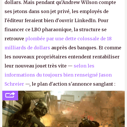
dollars. Mais pendant qu'Andrew Wilson compte
ses jetons dans son jet privé, les employés de
l'éditeur feraient bien d'ouvrir LinkedIn. Pour
financer ce LBO pharaonique, la structure se
retrouve
plombée par une dette colossale de 18
milliards de dollars
auprès des banques. Et comme
les nouveaux propriétaires entendent rentabiliser
leur nouveau jouet très vite —
selon les
informations du toujours bien renseigné Jason
Schreier
—, le plan d'action s'annonce sanglant :
réductions de coûts drastiques, fermetures de
studios et licenciements massifs. En gros, essorer
FC
et
Battlefield
, puis virer le reste.
P.