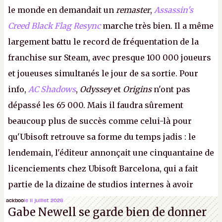
le monde en demandait un
remaster
,
Assassin's
Creed Black Flag Resync
marche très bien. Il a même
largement battu le record de fréquentation de la
franchise sur Steam, avec presque 100 000 joueurs
et joueuses simultanés le jour de sa sortie. Pour
info,
AC Shadows
,
Odyssey
et
Origins
n'ont pas
dépassé les 65 000. Mais il faudra sûrement
beaucoup plus de succès comme celui-là pour
qu'Ubisoft retrouve sa forme du temps jadis : le
lendemain, l'éditeur annonçait une cinquantaine de
licenciements chez Ubisoft Barcelona, qui a fait
partie de la dizaine de studios internes à avoir
travaillé sur cet
Assassin's Creed
sous la direction
ackboo
le 11 juillet 2026
Gabe Newell se garde bien de donner
d'Ubisoft Singapour.
A.