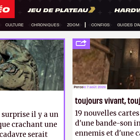
ÉO
JEU DE PLATEAU
HARD
CULTURE
CHRONIQUES
ZOOM
CONFIGS
GUIDES D'
Perco
le 7 août 2026
toujours vivant, to
19 nouvelles cart
surprise il y a un
d'une bande-son in
 que crachant une
ennemis et d'une c
-cadavre serait