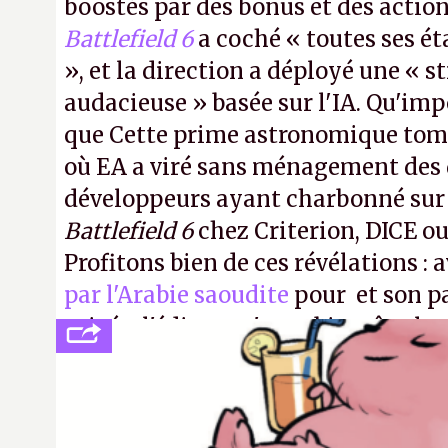
boostés par des bonus et des action
Battlefield 6
a coché « toutes ses é
», et la direction a déployé une « s
audacieuse » basée sur l'IA. Qu'imp
que Cette prime astronomique to
où EA a viré sans ménagement des 
développeurs ayant charbonné su
Battlefield 6
chez Criterion, DICE o
Profitons bien de ces révélations : 
par l'Arabie saoudite
pour et son p
privée, l'éditeur n'aura bientôt plus
publier ses bilans. Encore une victo
transparence.
P.