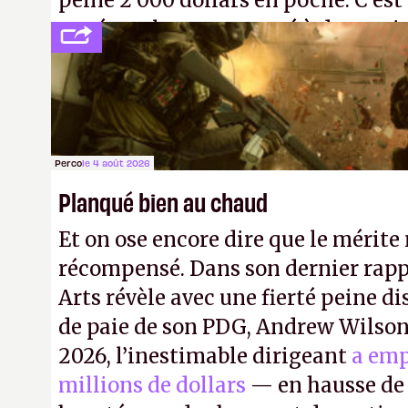
peine 2 000 dollars en poche. C'est
payé que le temps passé à dev, mai
petits malins qu'on ne braque pas 
facilement.
P.
Perco
le 4 août 2026
Planqué bien au chaud
Et on ose encore dire que le mérite 
récompensé. Dans son dernier rapp
Arts révèle avec une fierté peine di
de paie de son PDG, Andrew Wilson.
2026, l’inestimable dirigeant
a emp
millions de dollars
— en hausse de 