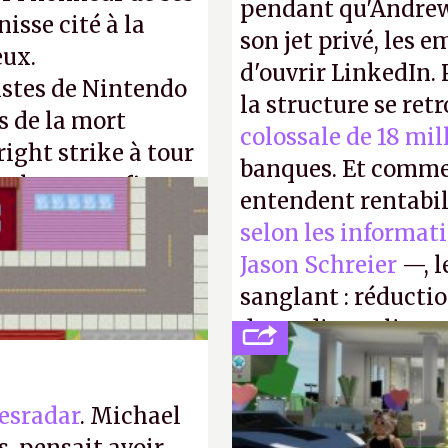
pendant qu'Andrew
isse cité à la
son jet privé, les e
eux.
d'ouvrir LinkedIn.
istes de Nintendo
la structure se ret
s de la mort
colossale de 18 mil
right strike à tour
banques. Et comme
taler sa confiture
entendent rentabil
enfance.
P.
selon les informat
Jason Schreier
—, l
sanglant : réducti
de studios et licen
FC
et
Battlefield
, p
esradar
. Michael