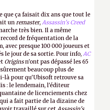
e que ça faisait dix ans que tout le
it un
remaster
,
Assassin's Creed
arche très bien. Il a même
 record de fréquentation de la
m, avec presque 100 000 joueurs et
 le jour de sa sortie. Pour info,
AC
et
Origins
n'ont pas dépassé les 65
a sûrement beaucoup plus de
-là pour qu'Ubisoft retrouve sa
s : le lendemain, l'éditeur
quantaine de licenciements chez
qui a fait partie de la dizaine de
avoir travaillé sur cet
Assassin's