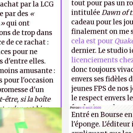
tout pour pas un r
rachat par la LCG
intitulée
Dawn of 
e par des
«
cadeau pour les jo
 »
qui ont
finalement on me s
ons de trop dans
cela est pour
Quak
 de ce rachat :
dernier. Le studio 
nces pour ne
licenciements che
 d'entre elles.
donc toujours viva
moins amusante :
envers ses fidèles d
 pour l'occasion
jeunes FPS de nos j
 promesse d'un
le respect envers le
-être, si la boîte
faudrait une bonne 
et qu'on est bien
Perco
le 6 août 2026
Entré en Bourse en
cons !
P.
l'éponge. L'éditeur