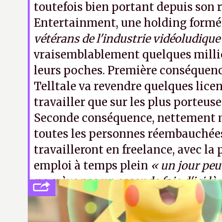
toutefois bien portant depuis son 
Entertainment, une holding formé
vétérans de l'industrie vidéoludique
vraisemblablement quelques milli
leurs poches. Première conséquence
Telltale va revendre quelques lice
travailler que sur les plus porteuses
Seconde conséquence, nettement 
toutes les personnes réembauchées
travailleront en freelance, avec la
emploi à temps plein
« un jour peut
ne crève pas un seconde fois d'ici là 
lunés ».
K.L.