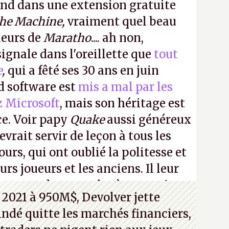
ond dans une extension gratuite
the Machine,
vraiment quel beau
ueurs de
Maratho
.... ah non,
ignale dans l'oreillette que
tout
e
,
qui a fêté ses 30 ans en juin
id software est
mis a mal par les
z Microsoft
, mais son héritage est
ce. Voir papy
Quake
aussi généreux
evrait servir de leçon à tous les
ours, qui ont oublié la politesse et
urs joueurs et les anciens. Il leur
guerre des consoles à ces petits
 2021 à 950M$, Devolver jette
 indé quitte les marchés financiers,