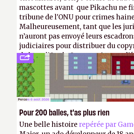
mascottes avant que Pikachu ne fin
tribune de l'ONU pour crimes hain
Malheureusement, tant que les jur
n’auront pas envoyé leurs escadron
judiciaires pour distribuer du copy
de bras, l'Oncle Sam continuera d'é
intellectuelle sur vos souvenirs d'
Perco
le 6 août 2026
Pour 200 balles, t'as plus rien
Une belle histoire
repérée par Gam