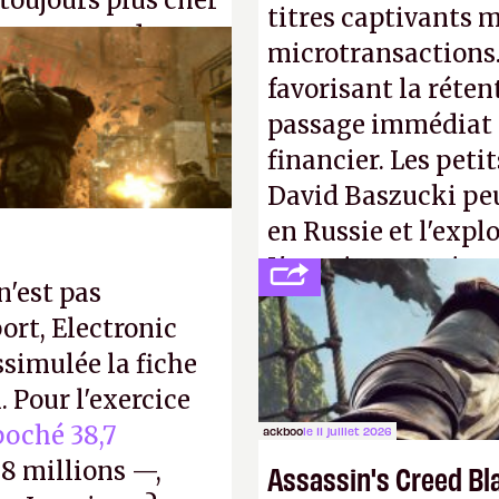
 toujours plus cher
titres captivants m
s ça apprendra aux
microtransactions
Gabe Newell aussi
favorisant la réte
passage immédiat à
financier. Les petit
David Baszucki peu
en Russie et l'expl
L'avenir appartient
n'est pas
jamais que des enf
ort, Electronic
ssimulée la fiche
 Pour l'exercice
oché 38,7
ackboo
le 11 juillet 2026
8 millions —,
Assassin's Creed Bl