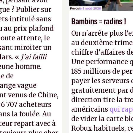
, pensait avoir
gue ? Publier sur
Perco
le 3 août 2026
ts intitulé sans
Bambins = radins !
u au prix plafond
On n'arrête plus l'
oute attente, le
au deuxième trimes
isant miroiter un
chiffre d'affaires d
lars. «
J'ai failli
Une performance q
 jeune homme.
185 millions de per
ue de
payer les serveurs
range vague
gratuitement par d
nt venus de Chine,
direction tire la t
: 6 707 acheteurs
américains
qui rap
ns la foulée. Au
de vider la carte 
uteur repart avec à
Robux habituels, ce