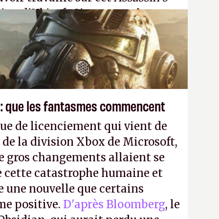
tion d'Ubisoft Singapour.
A.
 : que les fantasmes commencent
ue de licenciement qui vient de
 de la division Xbox de Microsoft,
e gros changements allaient se
e cette catastrophe humaine et
e une nouvelle que certains
me positive.
D'après Bloomberg
, le