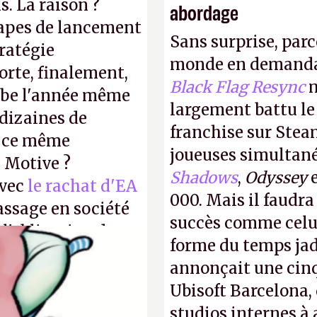
s. La raison ?
abordage
tapes de lancement
Sans surprise, parc
tratégie
monde en demanda
orte, finalement,
Black Flag Resync
m
mbe l'année même
largement battu le
dizaines de
franchise sur Stea
r ce même
joueuses simultanés
u Motive ?
Shadows
,
Odyssey
avec
le rachat d'EA
000. Mais il faudr
assage en société
succès comme celui
 l'obligation de
forme du temps jadi
ire pour la
annonçait une cin
Ubisoft Barcelona, 
studios internes à 