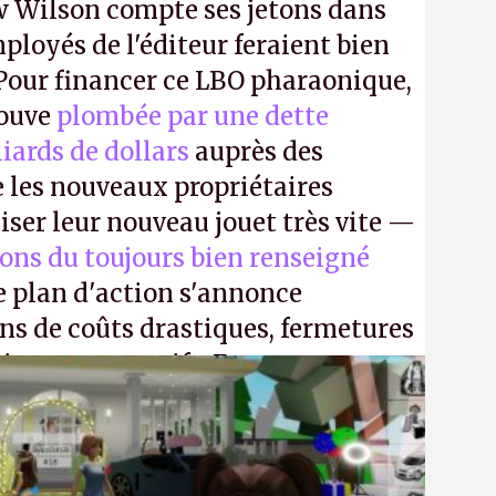
 Wilson compte ses jetons dans
mployés de l'éditeur feraient bien
 Pour financer ce LBO pharaonique,
rouve
plombée par une dette
liards de dollars
auprès des
 les nouveaux propriétaires
iser leur nouveau jouet très vite —
ions du toujours bien renseigné
e plan d'action s'annonce
ons de coûts drastiques, fermetures
ciements massifs. En gros, essorer
uis virer le reste.
P.