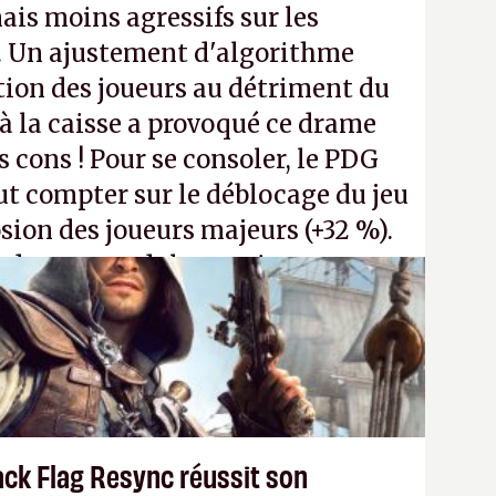
ais moins agressifs sur les
. Un ajustement d'algorithme
ntion des joueurs au détriment du
 la caisse a provoqué ce drame
s cons ! Pour se consoler, le PDG
t compter sur le déblocage du jeu
osion des joueurs majeurs (+32 %).
 donc aux adultes, qui ne sont
ants avec du pouvoir d'achat.
P.
ack Flag Resync réussit son