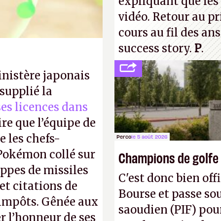
expliquant que les 
vidéo. Retour au p
cours au fil des an
success story.
P
.
inistère japonais
supplié la
 ses licences dans
ire que l’équipe de
 les chefs-
Perco
le 5 août 2026
 Pokémon collé sur
Champions de golfe
appes de missiles
C'est donc bien offi
et citations de
Bourse et passe sou
d'impôts. Gênée aux
saoudien (PIF) pour
r l’honneur de ses