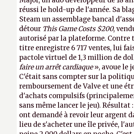
Major, un ado développeur de 18 ans
réussi le hold-up de l'année. Sa bla
Steam un assemblage bancal d'asse
détour
This Game Costs $200
, vend
autorisé par la plateforme. Contre t
titre enregistre 6 717 ventes, lui fa
pactole virtuel de 1,3 million de dol
faire un arrêt cardiaque
», avoue le
C'était sans compter sur la politiq
remboursement de Valve et une ét
d'achats compulsifs (principaleme
sans même lancer le jeu). Résultat 
ont demandé à revoir leur argent da
lieu de s'acheter une île privée, l'a