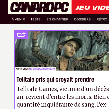
JEU VID
À VENIR
TESTS
EN CHANTIER
DOSSIERS
RÉTRO
Kahn Lusth
le 2 septembre 2019
Telltale pris qui croyait prendre
Telltale Games, victime d'un décès 
an, revient d'entre les morts. Bien
quantité inquiétante de sang, l'ex