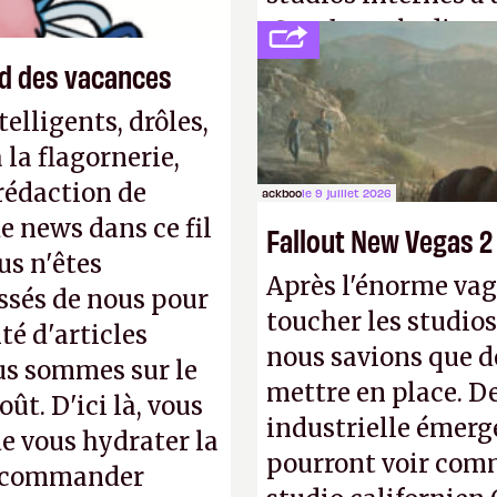
Creed
sous la direc
end des vacances
elligents, drôles,
la flagornerie,
 rédaction de
ackboo
le 9 juillet 2026
de news dans ce fil
Fallout New Vegas 2
us n'êtes
Après l'énorme vag
ssés de nous pour
toucher les studios
té d'articles
nous savions que d
us sommes sur le
mettre en place. D
ût. D'ici là, vous
industrielle émerg
e vous hydrater la
pourront voir com
 recommander