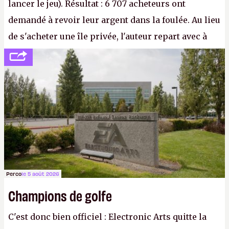
lancer le jeu). Résultat : 6 707 acheteurs ont
demandé à revoir leur argent dans la foulée. Au lieu
de s'acheter une île privée, l'auteur repart avec à
peine 2 000 dollars en poche. C'est toujours plus
cher payé que le temps passé à dev, mais ça
apprendra aux petits malins qu'on ne braque pas
Gabe Newell aussi facilement.
P.
Perco
le 5 août 2026
Champions de golfe
C'est donc bien officiel : Electronic Arts quitte la