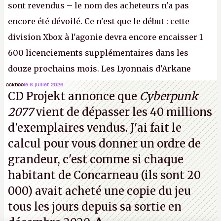
sont revendus – le nom des acheteurs n'a pas
encore été dévoilé. Ce n'est que le début : cette
division Xbox à l'agonie devra encore encaisser 1
600 licenciements supplémentaires dans les
douze prochains mois. Les Lyonnais d'Arkane
(Dishonored,
Deathloop
) pourraient faire partie des
ackboo
le 6 juillet 2026
CD Projekt annonce que
Cyberpunk
prochaines victimes, puisque Microsoft a confirmé
2077
vient de dépasser les 40 millions
vouloir se séparer du studio.
A.
d'exemplaires vendus. J'ai fait le
calcul pour vous donner un ordre de
grandeur, c'est comme si chaque
habitant de Concarneau (ils sont 20
000) avait acheté une copie du jeu
tous les jours depuis sa sortie en