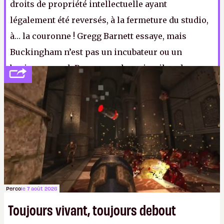
droits de propriété intellectuelle ayant
légalement été reversés, à la fermeture du studio,
à… la couronne ! Gregg Barnett essaye, mais
Buckingham n’est pas un incubateur ou un
business angel. Pour que cela arrive, il va donc
falloir du temps, et plus de courbettes qu’un
développeur indépendant pitchant un premier jeu
à un gros éditeur.
P.
Perco
le 7 août 2026
Toujours vivant, toujours debout