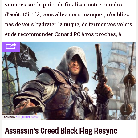
sommes sur le point de finaliser notre numéro
d'août. D'ici là, vous allez nous manquer, n'oubliez
pas de vous hydrater la nuque, de fermer vos volets
et de recommander Canard PC à vos proches, à
votre famille et aux inconnus que vous croisez
dans la rue. Bon été à tous ! –
ER.
ackboo
le 11 juillet 2026
Assassin's Creed Black Flag Resync