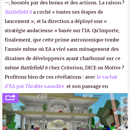
—, boostés par des bonus et des actions. La raison ?
Battlefield 6
a coché « toutes ses étapes de
lancement », et la direction a déployé une «
stratégie audacieuse » basée sur l'IA. Qu'importe,
finalement, que cette prime astronomique tombe
l'année même où EA a viré sans ménagement des
dizaines de développeurs ayant charbonné sur ce
même
Battlefield 6
chez Criterion, DICE ou Motive ?
Profitons bien de ces révélations : avec
le rachat
d'EA par l'Arabie saoudite
et son passage en
société privée, l'éditeur n'aura bientôt plus
l'obligation de publier ses bilans. Encore une
victoire pour la transparence.
P.