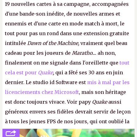
19 nouvelles cartes à sa campagne, accompagnées
d'une bande-son inédite, de nouvelles armes et
ennemis et d'une carte en mode match à mort, le
tout pour pas un rond dans une extension gratuite
intitulée
Dawn of the Machine,
vraiment quel beau
cadeau pour les joueurs de
Maratho
.... ah non,
finalement on me signale dans l'oreillette que
tout
cela est pour
Quake
,
qui a fêté ses 30 ans en juin
dernier. Le studio id Software est
mis à mal par les
licenciements chez Microsoft
, mais son héritage
est donc toujours vivace. Voir papy
Quake
aussi
généreux envers ses fidèles devrait servir de leçon
à tous les jeunes FPS de nos jours, qui ont oublié la
politesse et le respect envers leurs joueurs et les