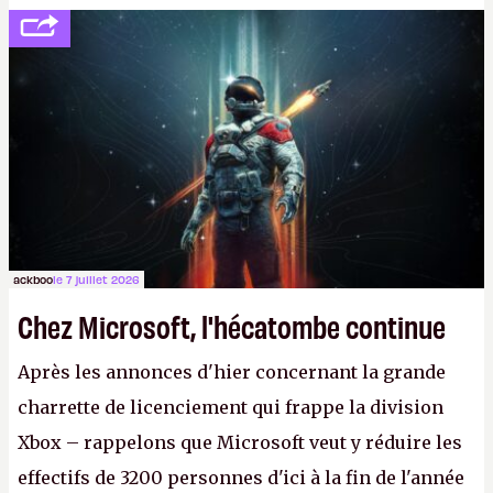
développement (pour ce que l'on sait, ils bossent
peut-être sur
Fallout Football
ou
Fallout vs. Les
Lapins Crétins)
et l'Obsidian d'aujourd'hui n'est plus
le même studio qu'il y a 15 ans. Mais bon, OK, on
peut commencer à fantasmer.
A.
ackboo
le 7 juillet 2026
Chez Microsoft, l'hécatombe continue
Après les annonces d'hier concernant la grande
charrette de licenciement qui frappe la division
Xbox – rappelons que Microsoft veut y réduire les
effectifs de 3200 personnes d'ici à la fin de l'année