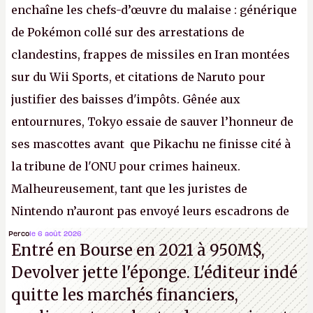
enchaîne les chefs-d’œuvre du malaise : générique
de Pokémon collé sur des arrestations de
clandestins, frappes de missiles en Iran montées
sur du Wii Sports, et citations de Naruto pour
justifier des baisses d'impôts. Gênée aux
entournures, Tokyo essaie de sauver l’honneur de
ses mascottes avant que Pikachu ne finisse cité à
la tribune de l'ONU pour crimes haineux.
Malheureusement, tant que les juristes de
Nintendo n’auront pas envoyé leurs escadrons de
la mort judiciaires pour distribuer du copyright
Perco
le 6 août 2026
Entré en Bourse en 2021 à 950M$,
strike à tour de bras, l'Oncle Sam continuera
Devolver jette l'éponge. L'éditeur indé
d'étaler sa confiture intellectuelle sur vos
quitte les marchés financiers,
souvenirs d'enfance.
P.