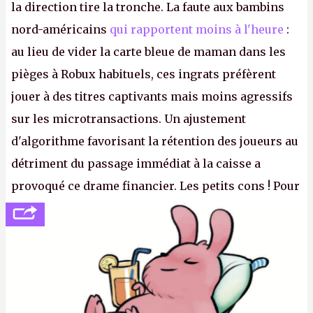
la direction tire la tronche. La faute aux bambins
nord-américains
qui rapportent moins à l'heure
:
au lieu de vider la carte bleue de maman dans les
pièges à Robux habituels, ces ingrats préfèrent
jouer à des titres captivants mais moins agressifs
sur les microtransactions. Un ajustement
d'algorithme favorisant la rétention des joueurs au
détriment du passage immédiat à la caisse a
provoqué ce drame financier. Les petits cons ! Pour
se consoler, le PDG David Baszucki peut compter
sur le déblocage du jeu en Russie et l'explosion des
joueurs majeurs (+32 %). L'avenir appartient donc
aux adultes, qui ne sont jamais que des enfants
avec du pouvoir d'achat.
P.