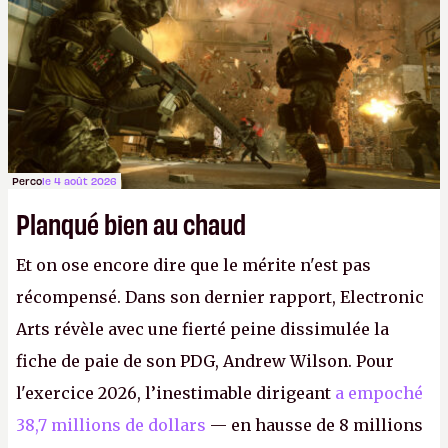
FC
et
Battlefield
, puis virer le reste.
P.
Perco
le 4 août 2026
Planqué bien au chaud
Et on ose encore dire que le mérite n'est pas
récompensé. Dans son dernier rapport, Electronic
Arts révèle avec une fierté peine dissimulée la
fiche de paie de son PDG, Andrew Wilson. Pour
l'exercice 2026, l’inestimable dirigeant
a empoché
38,7 millions de dollars
— en hausse de 8 millions