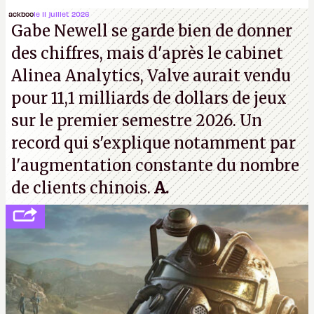
travaillé sur cet
Assassin's Creed
sous la direction
ackboo
le 11 juillet 2026
Gabe Newell se garde bien de donner
d'Ubisoft Singapour.
A.
des chiffres, mais d'après le cabinet
Alinea Analytics, Valve aurait vendu
pour 11,1 milliards de dollars de jeux
sur le premier semestre 2026. Un
record qui s'explique notamment par
l'augmentation constante du nombre
de clients chinois.
A.