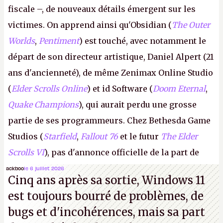
fiscale –, de nouveaux détails émergent sur les
victimes. On apprend ainsi qu'Obsidian (
The Outer
Worlds
,
Pentiment
) est touché, avec notamment le
départ de son directeur artistique, Daniel Alpert (21
ans d'ancienneté), de même Zenimax Online Studio
(
Elder Scrolls Online
) et id Software (
Doom Eternal
,
Quake Champions
), qui aurait perdu une grosse
partie de ses programmeurs. Chez Bethesda Game
Studios (
Starfield
,
Fallout 76
et le futur
The Elder
Scrolls VI
), pas d'annonce officielle de la part de
Microsoft, mais le syndicat des employés confirme
ackboo
le 6 juillet 2026
Cinq ans après sa sortie, Windows 11
de nombreux licenciements.
A.
est toujours bourré de problèmes, de
bugs et d'incohérences, mais sa part