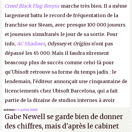
Creed Black Flag Resync
marche très bien. Il a même
largement battu le record de fréquentation de la
franchise sur Steam, avec presque 100 000 joueurs
et joueuses simultanés le jour de sa sortie. Pour
info,
AC Shadows
,
Odyssey
et
Origins
n'ont pas
dépassé les 65 000. Mais il faudra sûrement
beaucoup plus de succès comme celui-là pour
qu'Ubisoft retrouve sa forme du temps jadis : le
lendemain, l'éditeur annonçait une cinquantaine de
licenciements chez Ubisoft Barcelona, qui a fait
partie de la dizaine de studios internes à avoir
travaillé sur cet
Assassin's Creed
sous la direction
ackboo
le 11 juillet 2026
Gabe Newell se garde bien de donner
d'Ubisoft Singapour.
A.
des chiffres, mais d'après le cabinet