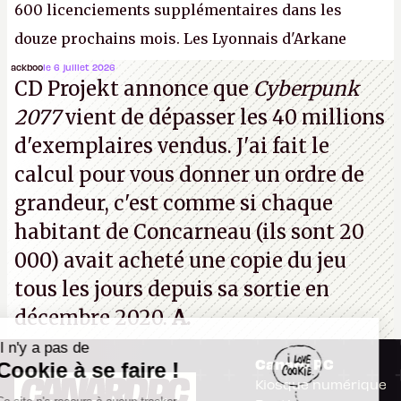
600 licenciements supplémentaires dans les
douze prochains mois. Les Lyonnais d'Arkane
(Dishonored,
Deathloop
) pourraient faire partie des
ackboo
le 6 juillet 2026
CD Projekt annonce que
Cyberpunk
prochaines victimes, puisque Microsoft a confirmé
2077
vient de dépasser les 40 millions
vouloir se séparer du studio.
A.
d'exemplaires vendus. J'ai fait le
calcul pour vous donner un ordre de
grandeur, c'est comme si chaque
habitant de Concarneau (ils sont 20
000) avait acheté une copie du jeu
tous les jours depuis sa sortie en
décembre 2020.
A.
Il n'y a pas de
Canard PC
Cookie à se faire !
Kiosque numérique