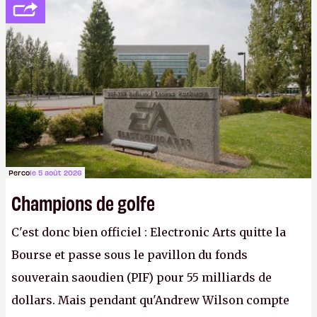
peine 2 000 dollars en poche. C'est toujours plus
cher payé que le temps passé à dev, mais ça
apprendra aux petits malins qu'on ne braque pas
Gabe Newell aussi facilement.
P.
Perco
le 5 août 2026
Champions de golfe
C'est donc bien officiel : Electronic Arts quitte la
Bourse et passe sous le pavillon du fonds
souverain saoudien (PIF) pour 55 milliards de
dollars. Mais pendant qu'Andrew Wilson compte