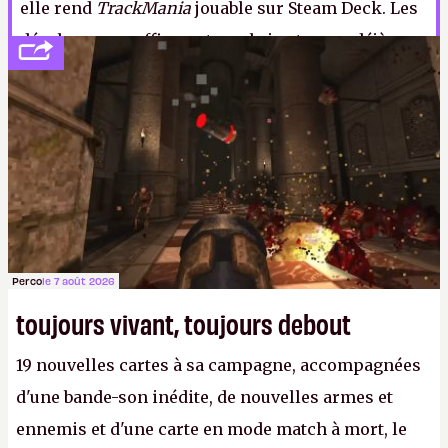
elle rend
TrackMania
jouable sur Steam Deck. Les
développeurs affirment que le jeu tourne déjà
parfaitement sur la mini-machine, et le feu vert
officiel de Valve devrait arriver très bientôt.
A.
Perco
le 7 août 2026
toujours vivant, toujours debout
19 nouvelles cartes à sa campagne, accompagnées
d'une bande-son inédite, de nouvelles armes et
ennemis et d'une carte en mode match à mort, le