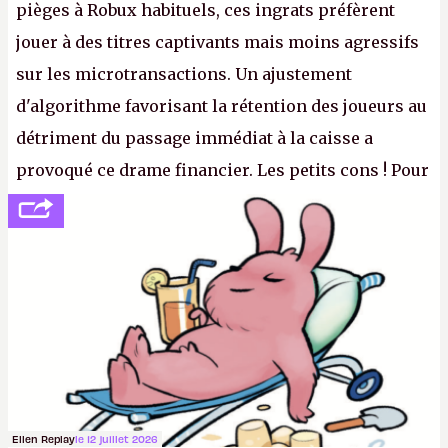
pièges à Robux habituels, ces ingrats préfèrent
jouer à des titres captivants mais moins agressifs
sur les microtransactions. Un ajustement
d'algorithme favorisant la rétention des joueurs au
détriment du passage immédiat à la caisse a
provoqué ce drame financier. Les petits cons ! Pour
se consoler, le PDG David Baszucki peut compter
sur le déblocage du jeu en Russie et l'explosion des
joueurs majeurs (+32 %). L'avenir appartient donc
aux adultes, qui ne sont jamais que des enfants
avec du pouvoir d'achat.
P.
Ellen Replay
le 12 juillet 2026