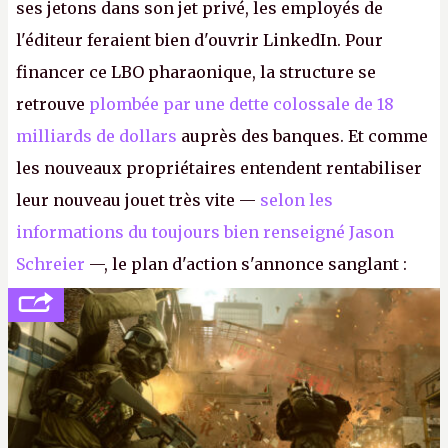
ses jetons dans son jet privé, les employés de
l'éditeur feraient bien d'ouvrir LinkedIn. Pour
financer ce LBO pharaonique, la structure se
retrouve
plombée par une dette colossale de 18
milliards de dollars
auprès des banques. Et comme
les nouveaux propriétaires entendent rentabiliser
leur nouveau jouet très vite —
selon les
informations du toujours bien renseigné Jason
Schreier
—, le plan d'action s'annonce sanglant :
réductions de coûts drastiques, fermetures de
studios et licenciements massifs. En gros, essorer
FC
et
Battlefield
, puis virer le reste.
P.