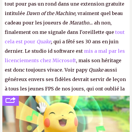
tout pour pas un rond dans une extension gratuite
intitulée
Dawn of the Machine,
vraiment quel beau
cadeau pour les joueurs de
Maratho
.... ah non,
finalement on me signale dans l'oreillette que
tout
cela est pour
Quake
,
qui a fêté ses 30 ans en juin
dernier. Le studio id software est
mis a mal par les
licenciements chez Microsoft
, mais son héritage
est donc toujours vivace. Voir papy
Quake
aussi
généreux envers ses fidèles devrait servir de leçon
à tous les jeunes FPS de nos jours, qui ont oublié la
politesse et le respect envers leurs joueurs et les
anciens. Il leur faudrait une bonne guerre des
consoles à ces petits cons !
P.