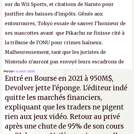
sur du Wii Sports, et citations de Naruto pour
justifier des baisses d'impôts. Gênée aux
entournures, Tokyo essaie de sauver l’honneur de
ses mascottes avant que Pikachu ne finisse cité à
la tribune de l'ONU pour crimes haineux.
Malheureusement, tant que les juristes de
Nintendo n’auront pas envoyé leurs escadrons de
la mort judiciaires pour distribuer du copyright
Perco
le 6 août 2026
Entré en Bourse en 2021 à 950M$,
strike à tour de bras, l'Oncle Sam continuera
Devolver jette l'éponge. L'éditeur indé
d'étaler sa confiture intellectuelle sur vos
quitte les marchés financiers,
souvenirs d'enfance.
P.
expliquant que les traders ne pigent
rien aux jeux vidéo. Retour au privé
après une chute de 95% de son cours