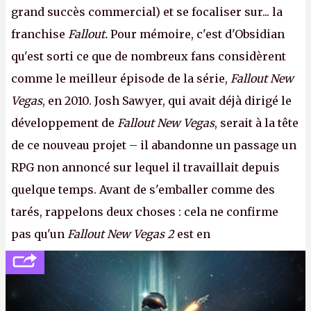
grand succès commercial) et se focaliser sur... la
franchise
Fallout.
Pour mémoire, c'est d'Obsidian
qu'est sorti ce que de nombreux fans considèrent
comme le meilleur épisode de la série,
Fallout New
Vegas
, en 2010. Josh Sawyer, qui avait déjà dirigé le
développement de
Fallout New Vegas
, serait à la tête
de ce nouveau projet – il abandonne un passage un
RPG non annoncé sur lequel il travaillait depuis
quelque temps. Avant de s'emballer comme des
tarés, rappelons deux choses : cela ne confirme
pas qu'un
Fallout New Vegas 2
est en
développement (pour ce que l'on sait, ils bossent
peut-être sur
Fallout Football
ou
Fallout vs. Les
Lapins Crétins)
et l'Obsidian d'aujourd'hui n'est plus