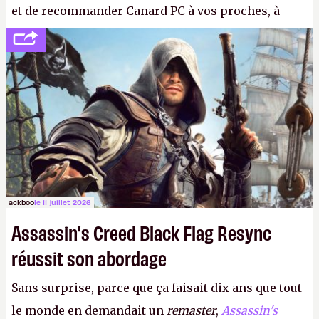
et de recommander Canard PC à vos proches, à
votre famille et aux inconnus que vous croisez
dans la rue. Bon été à tous ! –
ER.
ackboo
le 11 juillet 2026
Assassin's Creed Black Flag Resync
réussit son abordage
Sans surprise, parce que ça faisait dix ans que tout
le monde en demandait un
remaster
,
Assassin's