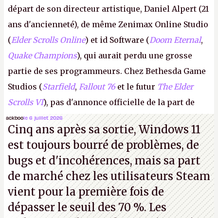
départ de son directeur artistique, Daniel Alpert (21
ans d'ancienneté), de même Zenimax Online Studio
(
Elder Scrolls Online
) et id Software (
Doom Eternal
,
Quake Champions
), qui aurait perdu une grosse
partie de ses programmeurs. Chez Bethesda Game
Studios (
Starfield
,
Fallout 76
et le futur
The Elder
Scrolls VI
), pas d'annonce officielle de la part de
Microsoft, mais le syndicat des employés confirme
ackboo
le 6 juillet 2026
Cinq ans après sa sortie, Windows 11
de nombreux licenciements.
A.
est toujours bourré de problèmes, de
bugs et d'incohérences, mais sa part
de marché chez les utilisateurs Steam
vient pour la première fois de
dépasser le seuil des 70 %. Les