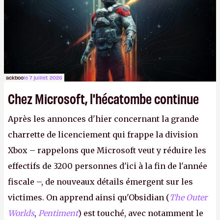
le même studio qu'il y a 15 ans. Mais bon, OK, on
peut commencer à fantasmer.
A.
ackboo
le 7 juillet 2026
Chez Microsoft, l'hécatombe continue
Après les annonces d'hier concernant la grande
charrette de licenciement qui frappe la division
Xbox – rappelons que Microsoft veut y réduire les
effectifs de 3200 personnes d'ici à la fin de l'année
fiscale –, de nouveaux détails émergent sur les
victimes. On apprend ainsi qu'Obsidian (
The Outer
Worlds
,
Pentiment
) est touché, avec notamment le