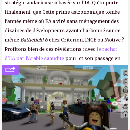
stratégie audacieuse » basée sur l'IA. Qu'importe,
finalement, que Cette prime astronomique tombe
l'année même où EA a viré sans ménagement des
dizaines de développeurs ayant charbonné sur ce
même
Battlefield 6
chez Criterion, DICE ou Motive ?
Profitons bien de ces révélations : avec
le rachat
d'EA par l'Arabie saoudite
pour et son passage en
société privée, l'éditeur n'aura bientôt plus
l'obligation de publier ses bilans. Encore une
victoire pour la transparence.
P.