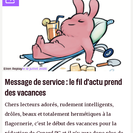
sur le déblocage du jeu en Russie et l'explosion des
joueurs majeurs (+32 %). L'avenir appartient donc
aux adultes, qui ne sont jamais que des enfants
avec du pouvoir d'achat.
P.
Ellen Replay
le 12 juillet 2026
Message de service : le fil d'actu prend
des vacances
Chers lecteurs adorés, rudement intelligents,
drôles, beaux et totalement hermétiques à la
flagornerie, c'est le début des vacances pour la
rédaction de
Canard PC
, et il n'y aura donc plus de