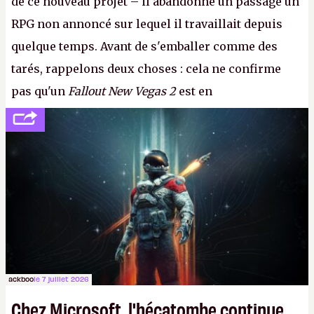
de ce nouveau projet – il abandonne un passage un
RPG non annoncé sur lequel il travaillait depuis
quelque temps. Avant de s'emballer comme des
tarés, rappelons deux choses : cela ne confirme
pas qu'un
Fallout New Vegas 2
est en
développement (pour ce que l'on sait, ils bossent
peut-être sur
Fallout Football
ou
Fallout vs. Les
Lapins Crétins)
et l'Obsidian d'aujourd'hui n'est plus
le même studio qu'il y a 15 ans. Mais bon, OK, on
peut commencer à fantasmer.
A.
ackboo
le 7 juillet 2026
Chez Microsoft, l'hécatombe continue