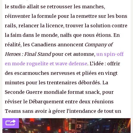
le studio allait se retrousser les manches,
réinventer la formule pour la remettre sur les bons
rails, relancer la licence, trouver la solution contre
la faim dans le monde, naïfs que nous étions. En
réalité, les Canadiens annoncent
Company of
Heroes : Final Stand
pour cet automne,
un spin-off
en mode roguelite et wave defense
. L’idée : offrir
des escarmouches nerveuses et pliées en vingt
minutes pour les trentenaires débordés. La
Seconde Guerre mondiale format snack, pour
réviser le Débarquement entre deux réunions
Teams sans avoir à gérer l'intendance de tout un
continent. Pauvre ackboo, après avoir uriné sur ses
bottes, Relic vient donc de déféquer dans son