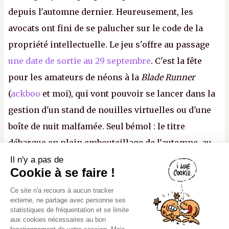
depuis l'automne dernier. Heureusement, les
avocats ont fini de se palucher sur le code de la
propriété intellectuelle. Le jeu s'offre au passage
une date de sortie au 29 septembre
. C'est la fête
pour les amateurs de néons à la
Blade Runner
(
ackboo
et moi), qui vont pouvoir se lancer dans la
gestion d'un stand de nouilles virtuelles ou d'une
boîte de nuit malfamée. Seul bémol : le titre
débarque en plein embouteillage de l'automne, au
milieu d'une douzaine de blockbusters. Préparez-
Il n'y a pas de
Canard PC
Cookie à se faire !
vous à poser des RTT ou à simuler une dysenterie
Kiosque numérique
Ce site n'a recours à aucun tracker
foudroyante pour avoir le temps d'écluser tout ça.
Boutique
externe, ne partage avec personne ses
P.
statistiques de fréquentation et se limite
aux cookies nécessaires au bon