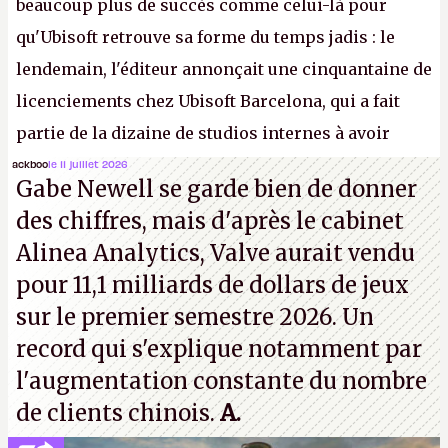
beaucoup plus de succès comme celui-là pour
qu'Ubisoft retrouve sa forme du temps jadis : le
lendemain, l'éditeur annonçait une cinquantaine de
licenciements chez Ubisoft Barcelona, qui a fait
partie de la dizaine de studios internes à avoir
travaillé sur cet
Assassin's Creed
sous la direction
ackboo
le 11 juillet 2026
Gabe Newell se garde bien de donner
d'Ubisoft Singapour.
A.
des chiffres, mais d'après le cabinet
Alinea Analytics, Valve aurait vendu
pour 11,1 milliards de dollars de jeux
sur le premier semestre 2026. Un
record qui s'explique notamment par
l'augmentation constante du nombre
de clients chinois.
A.