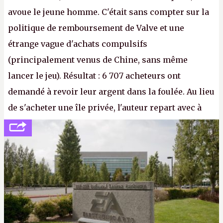
avoue le jeune homme. C'était sans compter sur la
politique de remboursement de Valve et une
étrange vague d'achats compulsifs
(principalement venus de Chine, sans même
lancer le jeu). Résultat : 6 707 acheteurs ont
demandé à revoir leur argent dans la foulée. Au lieu
de s'acheter une île privée, l'auteur repart avec à
peine 2 000 dollars en poche. C'est toujours plus
cher payé que le temps passé à dev, mais ça
apprendra aux petits malins qu'on ne braque pas
Gabe Newell aussi facilement.
P.