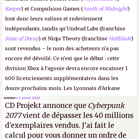
Keeper
) et Compulsion Games (
South of Midnight
)
font donc leurs valises et redeviennent
indépendants, tandis qu'Undead Labs (franchise
State of Decay
) et Ninja Theory (franchise
Hellblade
)
sont revendus – le nom des acheteurs n'a pas
encore été dévoilé. Ce n'est que le début : cette
division Xbox à l'agonie devra encore encaisser 1
600 licenciements supplémentaires dans les
douze prochains mois. Les Lyonnais d'Arkane
(Dishonored,
Deathloop
) pourraient faire partie des
ackboo
le 6 juillet 2026
CD Projekt annonce que
Cyberpunk
prochaines victimes, puisque Microsoft a confirmé
2077
vient de dépasser les 40 millions
vouloir se séparer du studio.
A.
d'exemplaires vendus. J'ai fait le
calcul pour vous donner un ordre de