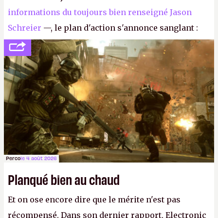
informations du toujours bien renseigné Jason
Schreier
—, le plan d'action s'annonce sanglant :
réductions de coûts drastiques, fermetures de
studios et licenciements massifs. En gros, essorer
FC
et
Battlefield
, puis virer le reste.
P.
Perco
le 4 août 2026
Planqué bien au chaud
Et on ose encore dire que le mérite n'est pas
récompensé. Dans son dernier rapport, Electronic