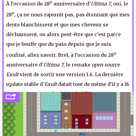
e
À l'occasion du 28
anniversaire d'
Ultima 7
, oui, le
e
28
, ça ne nous rajeunit pas, pas étonnant que mes
dents blanchissent et que mes cheveux se
déchaussent, ou alors peut-être que c'est parce
que je bouffe que du pain depuis que je suis
e
confiné, allez savoir. Bref, à l'occasion du 28
anniversaire d'
Ultima 7
, le remake
open source
Exult
vient de sortir une version 1.6. La dernière
update stable d'
Exult
datait tout de même d'il y a 16
ans. Ça c'est du cycle de patch.
LFS