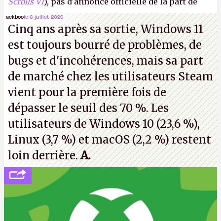
Scrolls VI
), pas d'annonce officielle de la part de
Microsoft, mais le syndicat des employés confirme
ackboo
le 6 juillet 2026
Cinq ans après sa sortie, Windows 11
de nombreux licenciements.
A.
est toujours bourré de problèmes, de
bugs et d'incohérences, mais sa part
de marché chez les utilisateurs Steam
vient pour la première fois de
dépasser le seuil des 70 %. Les
utilisateurs de Windows 10 (23,6 %),
Linux (3,7 %) et macOS (2,2 %) restent
loin derrière.
A.