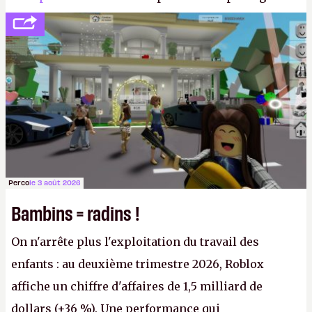
société privée, l'éditeur n'aura bientôt plus
l'obligation de publier ses bilans. Encore une
victoire pour la transparence.
P.
Perco
le 3 août 2026
Bambins = radins !
On n'arrête plus l'exploitation du travail des
enfants : au deuxième trimestre 2026, Roblox
affiche un chiffre d'affaires de 1,5 milliard de
dollars (+36 %). Une performance qui