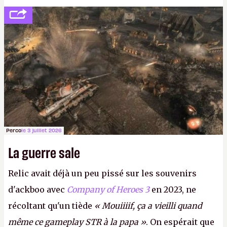
décidé d'apprendre par cœur les 300 derniers
numéros de
Canard PC
avant de demander une
augmentation à Ivan Le Fou.
A.
Perco
le 3 juillet 2026
La guerre sale
Relic avait déjà un peu pissé sur les souvenirs
d'ackboo avec
Company of Heroes 3
en 2023, ne
récoltant qu'un tiède
« Mouiiiif, ça a vieilli quand
même ce gameplay STR à la papa »
. On espérait que