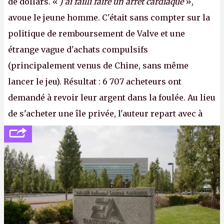
de dollars. «
J'ai failli faire un arrêt cardiaque
»,
avoue le jeune homme. C'était sans compter sur la
politique de remboursement de Valve et une
étrange vague d'achats compulsifs
(principalement venus de Chine, sans même
lancer le jeu). Résultat : 6 707 acheteurs ont
demandé à revoir leur argent dans la foulée. Au lieu
de s'acheter une île privée, l'auteur repart avec à
peine 2 000 dollars en poche. C'est toujours plus
cher payé que le temps passé à dev, mais ça
apprendra aux petits malins qu'on ne braque pas
Gabe Newell aussi facilement.
P.