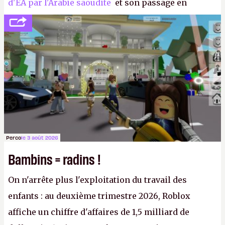
d'EA par l'Arabie saoudite
et son passage en
société privée, l'éditeur n'aura bientôt plus
l'obligation de publier ses bilans. Encore une
victoire pour la transparence.
P.
Perco
le 3 août 2026
Bambins = radins !
On n'arrête plus l'exploitation du travail des
enfants : au deuxième trimestre 2026, Roblox
affiche un chiffre d'affaires de 1,5 milliard de