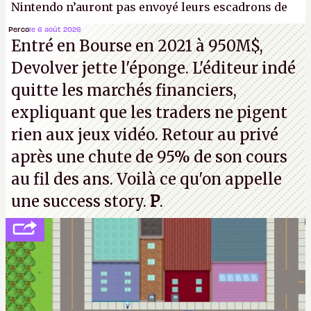
Nintendo n’auront pas envoyé leurs escadrons de
la mort judiciaires pour distribuer du copyright
Perco
le 6 août 2026
Entré en Bourse en 2021 à 950M$,
strike à tour de bras, l'Oncle Sam continuera
Devolver jette l'éponge. L'éditeur indé
d'étaler sa confiture intellectuelle sur vos
quitte les marchés financiers,
souvenirs d'enfance.
P.
expliquant que les traders ne pigent
rien aux jeux vidéo. Retour au privé
après une chute de 95% de son cours
au fil des ans. Voilà ce qu'on appelle
une success story.
P
.