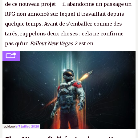
de ce nouveau projet – il abandonne un passage un
RPG non annoncé sur lequel il travaillait depuis
quelque temps. Avant de s'emballer comme des
tarés, rappelons deux choses : cela ne confirme
pas qu'un
Fallout New Vegas 2
est en
développement (pour ce que l'on sait, ils bossent
peut-être sur
Fallout Football
ou
Fallout vs. Les
Lapins Crétins)
et l'Obsidian d'aujourd'hui n'est plus
le même studio qu'il y a 15 ans. Mais bon, OK, on
peut commencer à fantasmer.
A.
ackboo
le 7 juillet 2026