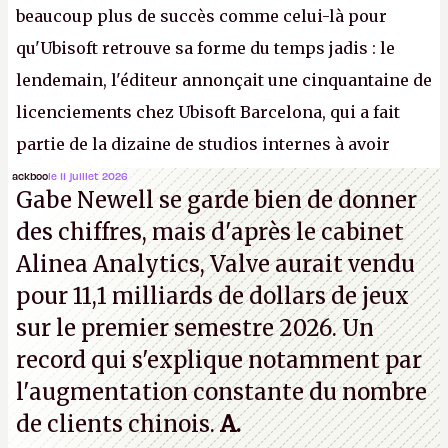
beaucoup plus de succès comme celui-là pour
qu'Ubisoft retrouve sa forme du temps jadis : le
lendemain, l'éditeur annonçait une cinquantaine de
licenciements chez Ubisoft Barcelona, qui a fait
partie de la dizaine de studios internes à avoir
travaillé sur cet
Assassin's Creed
sous la direction
ackboo
le 11 juillet 2026
Gabe Newell se garde bien de donner
d'Ubisoft Singapour.
A.
des chiffres, mais d'après le cabinet
Alinea Analytics, Valve aurait vendu
pour 11,1 milliards de dollars de jeux
sur le premier semestre 2026. Un
record qui s'explique notamment par
l'augmentation constante du nombre
de clients chinois.
A.