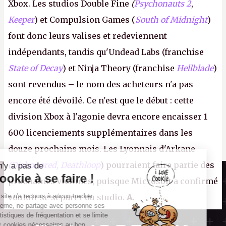
Xbox. Les studios Double Fine
(
Psychonauts 2
,
Keeper
) et Compulsion Games (
South of Midnight
)
font donc leurs valises et redeviennent
indépendants, tandis qu'Undead Labs (franchise
State of Decay
) et Ninja Theory (franchise
Hellblade
)
sont revendus – le nom des acheteurs n'a pas
encore été dévoilé. Ce n'est que le début : cette
division Xbox à l'agonie devra encore encaisser 1
600 licenciements supplémentaires dans les
douze prochains mois. Les Lyonnais d'Arkane
(Dishonored,
Deathloop
) pourraient faire partie des
Il n'y a pas de
Canard PC
Cookie à se faire !
prochaines victimes, puisque Microsoft a confirmé
Kiosque numérique
Ce site n'a recours à aucun tracker
vouloir se séparer du studio.
A.
Boutique
externe, ne partage avec personne ses
statistiques de fréquentation et se limite
aux cookies nécessaires au bon