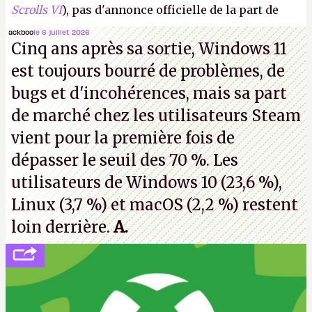
Scrolls VI
), pas d'annonce officielle de la part de
Microsoft, mais le syndicat des employés confirme
ackboo
le 6 juillet 2026
Cinq ans après sa sortie, Windows 11
de nombreux licenciements.
A.
est toujours bourré de problèmes, de
bugs et d'incohérences, mais sa part
de marché chez les utilisateurs Steam
vient pour la première fois de
dépasser le seuil des 70 %. Les
utilisateurs de Windows 10 (23,6 %),
Linux (3,7 %) et macOS (2,2 %) restent
loin derrière.
A.