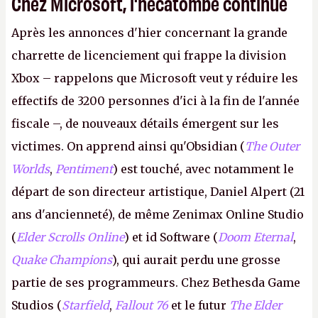
Chez Microsoft, l'hécatombe continue
Après les annonces d'hier concernant la grande
charrette de licenciement qui frappe la division
Xbox – rappelons que Microsoft veut y réduire les
effectifs de 3200 personnes d'ici à la fin de l'année
fiscale –, de nouveaux détails émergent sur les
victimes. On apprend ainsi qu'Obsidian (
The Outer
Worlds
,
Pentiment
) est touché, avec notamment le
départ de son directeur artistique, Daniel Alpert (21
ans d'ancienneté), de même Zenimax Online Studio
(
Elder Scrolls Online
) et id Software (
Doom Eternal
,
Quake Champions
), qui aurait perdu une grosse
partie de ses programmeurs. Chez Bethesda Game
Studios (
Starfield
,
Fallout 76
et le futur
The Elder