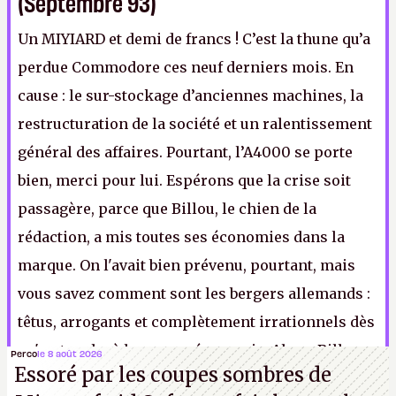
(Septembre 93)
Un MIYIARD et demi de francs ! C’est la thune qu’a
perdue Commodore ces neuf derniers mois. En
cause : le sur-stockage d’anciennes machines, la
restructuration de la société et un ralentissement
général des affaires. Pourtant, l’A4000 se porte
bien, merci pour lui. Espérons que la crise soit
passagère, parce que Billou, le chien de la
rédaction, a mis toutes ses économies dans la
marque. On l'avait bien prévenu, pourtant, mais
vous savez comment sont les bergers allemands :
têtus, arrogants et complètement irrationnels dès
qu'on touche à la macro-économie. Alors, Billou,
Perco
le 8 août 2026
Essoré par les coupes sombres de
qui fait le malin, maintenant, hein ?