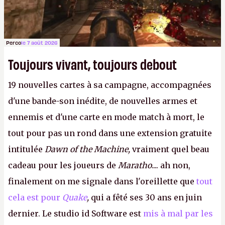
Perco
le 7 août 2026
Toujours vivant, toujours debout
19 nouvelles cartes à sa campagne, accompagnées
d'une bande-son inédite, de nouvelles armes et
ennemis et d'une carte en mode match à mort, le
tout pour pas un rond dans une extension gratuite
intitulée
Dawn of the Machine,
vraiment quel beau
cadeau pour les joueurs de
Maratho
.... ah non,
finalement on me signale dans l'oreillette que
tout
cela est pour
Quake
,
qui a fêté ses 30 ans en juin
dernier. Le studio id Software est
mis à mal par les