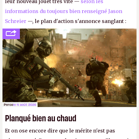
leur nouveau jouet très vite —
selon les
informations du toujours bien renseigné Jason
Schreier
—, le plan d'action s'annonce sanglant :
réductions de coûts drastiques, fermetures de
studios et licenciements massifs. En gros, essorer
FC
et
Battlefield
, puis virer le reste.
P.
Perco
le 4 août 2026
Planqué bien au chaud
Et on ose encore dire que le mérite n'est pas