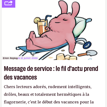
se consoler, le PDG David Baszucki peut compter
sur le déblocage du jeu en Russie et l'explosion des
joueurs majeurs (+32 %). L'avenir appartient donc
aux adultes, qui ne sont jamais que des enfants
avec du pouvoir d'achat.
P.
Ellen Replay
le 12 juillet 2026
Message de service : le fil d'actu prend
des vacances
Chers lecteurs adorés, rudement intelligents,
drôles, beaux et totalement hermétiques à la
flagornerie, c'est le début des vacances pour la