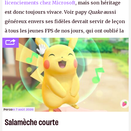
licenciements chez Microsoft
, mais son héritage
est donc toujours vivace. Voir papy
Quake
aussi
généreux envers ses fidèles devrait servir de leçon
à tous les jeunes FPS de nos jours, qui ont oublié la
politesse et le respect envers leurs joueurs et les
anciens. Il leur faudrait une bonne guerre des
consoles à ces petits cons !
P.
Perco
le 7 août 2026
Salamèche courte