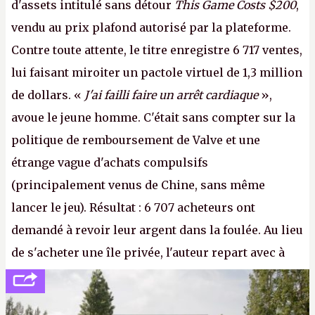
d'assets intitulé sans détour
This Game Costs $200
,
vendu au prix plafond autorisé par la plateforme.
Contre toute attente, le titre enregistre 6 717 ventes,
lui faisant miroiter un pactole virtuel de 1,3 million
de dollars. «
J'ai failli faire un arrêt cardiaque
»,
avoue le jeune homme. C'était sans compter sur la
politique de remboursement de Valve et une
étrange vague d'achats compulsifs
(principalement venus de Chine, sans même
lancer le jeu). Résultat : 6 707 acheteurs ont
demandé à revoir leur argent dans la foulée. Au lieu
de s'acheter une île privée, l'auteur repart avec à
peine 2 000 dollars en poche. C'est toujours plus
cher payé que le temps passé à dev, mais ça