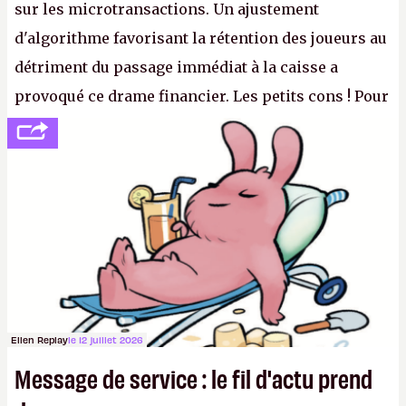
sur les microtransactions. Un ajustement
d'algorithme favorisant la rétention des joueurs au
détriment du passage immédiat à la caisse a
provoqué ce drame financier. Les petits cons ! Pour
se consoler, le PDG David Baszucki peut compter
sur le déblocage du jeu en Russie et l'explosion des
joueurs majeurs (+32 %). L'avenir appartient donc
aux adultes, qui ne sont jamais que des enfants
avec du pouvoir d'achat.
P.
Ellen Replay
le 12 juillet 2026
Message de service : le fil d'actu prend