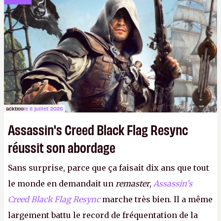
dans la rue. Bon été à tous ! –
ER.
ackboo
le 11 juillet 2026
Assassin's Creed Black Flag Resync
réussit son abordage
Sans surprise, parce que ça faisait dix ans que tout
le monde en demandait un
remaster
,
Assassin's
Creed Black Flag Resync
marche très bien. Il a même
largement battu le record de fréquentation de la