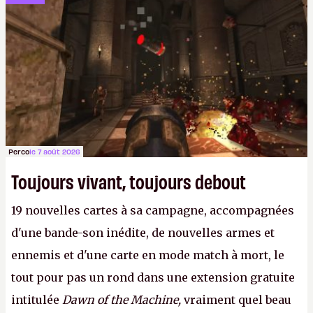
rentrant d'Andorre pour aller au Touquet : «
Vamos à la playon
».
N.M.
Perco
le 7 août 2026
Toujours vivant, toujours debout
19 nouvelles cartes à sa campagne, accompagnées
d'une bande-son inédite, de nouvelles armes et
ennemis et d'une carte en mode match à mort, le
tout pour pas un rond dans une extension gratuite
intitulée
Dawn of the Machine,
vraiment quel beau