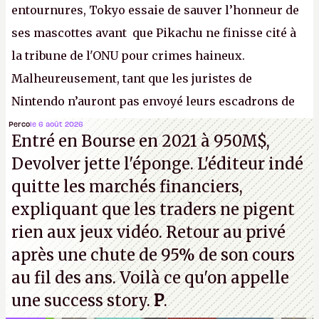
entournures, Tokyo essaie de sauver l’honneur de
ses mascottes avant que Pikachu ne finisse cité à
la tribune de l'ONU pour crimes haineux.
Malheureusement, tant que les juristes de
Nintendo n’auront pas envoyé leurs escadrons de
la mort judiciaires pour distribuer du copyright
Perco
le 6 août 2026
Entré en Bourse en 2021 à 950M$,
strike à tour de bras, l'Oncle Sam continuera
Devolver jette l'éponge. L'éditeur indé
d'étaler sa confiture intellectuelle sur vos
quitte les marchés financiers,
souvenirs d'enfance.
P.
expliquant que les traders ne pigent
rien aux jeux vidéo. Retour au privé
après une chute de 95% de son cours
au fil des ans. Voilà ce qu'on appelle
une success story.
P
.