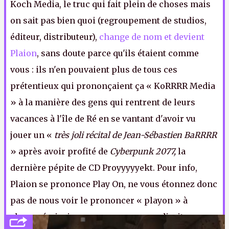
Koch Media, le truc qui fait plein de choses mais
on sait pas bien quoi (regroupement de studios,
éditeur, distributeur),
change de nom et devient
Plaion
, sans doute parce qu'ils étaient comme
vous : ils n'en pouvaient plus de tous ces
prétentieux qui prononçaient ça « KoRRRR Media
» à la manière des gens qui rentrent de leurs
vacances à l'île de Ré en se vantant d'avoir vu
jouer un «
très joli récital de Jean-Sébastien BaRRRR
» après avoir profité de
Cyberpunk 2077,
la
dernière pépite de CD Proyyyyyekt. Pour info,
Plaion se prononce Play On, ne vous étonnez donc
pas de nous voir le prononcer « playon » à
chaque émission, un peu comme on dirait, en