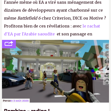
l'année même où EA a viré sans ménagement des
dizaines de développeurs ayant charbonné sur ce
même
Battlefield 6
chez Criterion, DICE ou Motive ?
Profitons bien de ces révélations : avec
le rachat
d'EA par l'Arabie saoudite
et son passage en
société privée, l'éditeur n'aura bientôt plus
l'obligation de publier ses bilans. Encore une
victoire pour la transparence.
P.
Perco
le 3 août 2026
Bambins = radins !