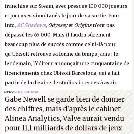
franchise sur Steam, avec presque 100 000 joueurs
et joueuses simultanés le jour de sa sortie. Pour
info,
AC Shadows
,
Odyssey
et
Origins
n'ont pas
dépassé les 65 000. Mais il faudra sûrement
beaucoup plus de succès comme celui-là pour
qu'Ubisoft retrouve sa forme du temps jadis : le
lendemain, l'éditeur annonçait une cinquantaine de
licenciements chez Ubisoft Barcelona, qui a fait
partie de la dizaine de studios internes à avoir
travaillé sur cet
Assassin's Creed
sous la direction
ackboo
le 11 juillet 2026
Gabe Newell se garde bien de donner
d'Ubisoft Singapour.
A.
des chiffres, mais d'après le cabinet
Alinea Analytics, Valve aurait vendu
pour 11,1 milliards de dollars de jeux