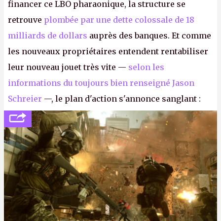
financer ce LBO pharaonique, la structure se
retrouve
plombée par une dette colossale de 18
milliards de dollars
auprès des banques. Et comme
les nouveaux propriétaires entendent rentabiliser
leur nouveau jouet très vite —
selon les
informations du toujours bien renseigné Jason
Schreier
—, le plan d'action s'annonce sanglant :
réductions de coûts drastiques, fermetures de
studios et licenciements massifs. En gros, essorer
FC
et
Battlefield
, puis virer le reste.
P.