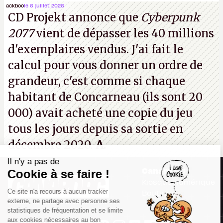
(Dishonored,
Deathloop
) pourraient faire partie des
ackboo
le 6 juillet 2026
CD Projekt annonce que
Cyberpunk
prochaines victimes, puisque Microsoft a confirmé
2077
vient de dépasser les 40 millions
vouloir se séparer du studio.
A.
d'exemplaires vendus. J'ai fait le
calcul pour vous donner un ordre de
grandeur, c'est comme si chaque
habitant de Concarneau (ils sont 20
000) avait acheté une copie du jeu
tous les jours depuis sa sortie en
décembre 2020.
A.
Il n'y a pas de
Canard PC
Cookie à se faire !
Kiosque numérique
Ce site n'a recours à aucun tracker
Boutique
externe, ne partage avec personne ses
statistiques de fréquentation et se limite
aux cookies nécessaires au bon