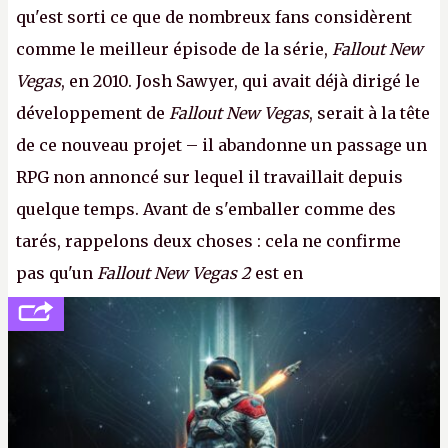
qu'est sorti ce que de nombreux fans considèrent
comme le meilleur épisode de la série,
Fallout New
Vegas
, en 2010. Josh Sawyer, qui avait déjà dirigé le
développement de
Fallout New Vegas
, serait à la tête
de ce nouveau projet – il abandonne un passage un
RPG non annoncé sur lequel il travaillait depuis
quelque temps. Avant de s'emballer comme des
tarés, rappelons deux choses : cela ne confirme
pas qu'un
Fallout New Vegas 2
est en
développement (pour ce que l'on sait, ils bossent
peut-être sur
Fallout Football
ou
Fallout vs. Les
Lapins Crétins)
et l'Obsidian d'aujourd'hui n'est plus
le même studio qu'il y a 15 ans. Mais bon, OK, on
peut commencer à fantasmer.
A.