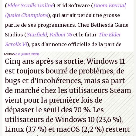
(
Elder Scrolls Online
) et id Software (
Doom Eternal
,
Quake Champions
), qui aurait perdu une grosse
partie de ses programmeurs. Chez Bethesda Game
Studios (
Starfield
,
Fallout 76
et le futur
The Elder
Scrolls VI
), pas d'annonce officielle de la part de
Microsoft, mais le syndicat des employés confirme
ackboo
le 6 juillet 2026
Cinq ans après sa sortie, Windows 11
de nombreux licenciements.
A.
est toujours bourré de problèmes, de
bugs et d'incohérences, mais sa part
de marché chez les utilisateurs Steam
vient pour la première fois de
dépasser le seuil des 70 %. Les
utilisateurs de Windows 10 (23,6 %),
Linux (3,7 %) et macOS (2,2 %) restent