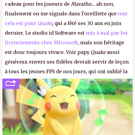
cadeau pour les joueurs de
Maratho
.... ah non,
finalement on me signale dans l'oreillette que
tout
cela est pour
Quake
,
qui a fêté ses 30 ans en juin
dernier. Le studio id Software est
mis à mal par les
licenciements chez Microsoft
, mais son héritage
est donc toujours vivace. Voir papy
Quake
aussi
généreux envers ses fidèles devrait servir de leçon
à tous les jeunes FPS de nos jours, qui ont oublié la
politesse et le respect envers leurs joueurs et les
anciens. Il leur faudrait une bonne guerre des
consoles à ces petits cons !
P.