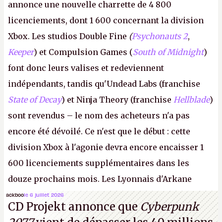
annonce une nouvelle charrette de 4 800
licenciements, dont 1 600 concernant la division
Xbox. Les studios Double Fine
(
Psychonauts 2
,
Keeper
) et Compulsion Games (
South of Midnight
)
font donc leurs valises et redeviennent
indépendants, tandis qu'Undead Labs (franchise
State of Decay
) et Ninja Theory (franchise
Hellblade
)
sont revendus – le nom des acheteurs n'a pas
encore été dévoilé. Ce n'est que le début : cette
division Xbox à l'agonie devra encore encaisser 1
600 licenciements supplémentaires dans les
douze prochains mois. Les Lyonnais d'Arkane
(Dishonored,
Deathloop
) pourraient faire partie des
ackboo
le 6 juillet 2026
CD Projekt annonce que
Cyberpunk
prochaines victimes, puisque Microsoft a confirmé