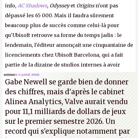
info,
AC Shadows
,
Odyssey
et
Origins
n'ont pas
dépassé les 65 000. Mais il faudra sûrement
beaucoup plus de succès comme celui-là pour
qu'Ubisoft retrouve sa forme du temps jadis : le
lendemain, l'éditeur annonçait une cinquantaine de
licenciements chez Ubisoft Barcelona, qui a fait
partie de la dizaine de studios internes à avoir
travaillé sur cet
Assassin's Creed
sous la direction
ackboo
le 11 juillet 2026
Gabe Newell se garde bien de donner
d'Ubisoft Singapour.
A.
des chiffres, mais d'après le cabinet
Alinea Analytics, Valve aurait vendu
pour 11,1 milliards de dollars de jeux
sur le premier semestre 2026. Un
record qui s'explique notamment par