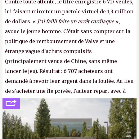
Contre toute attente, le titre enregistre 6 717 ventes,
lui faisant miroiter un pactole virtuel de 1,3 million
de dollars. «
J'ai failli faire un arrêt cardiaque
»,
avoue le jeune homme. C'était sans compter sur la
politique de remboursement de Valve et une
étrange vague d'achats compulsifs
(principalement venus de Chine, sans même
lancer le jeu). Résultat : 6 707 acheteurs ont
demandé à revoir leur argent dans la foulée. Au lieu
de s'acheter une île privée, l'auteur repart avec à
peine 2 000 dollars en poche. C'est toujours plus
cher payé que le temps passé à dev, mais ça
apprendra aux petits malins qu'on ne braque pas
Gabe Newell aussi facilement.
P.