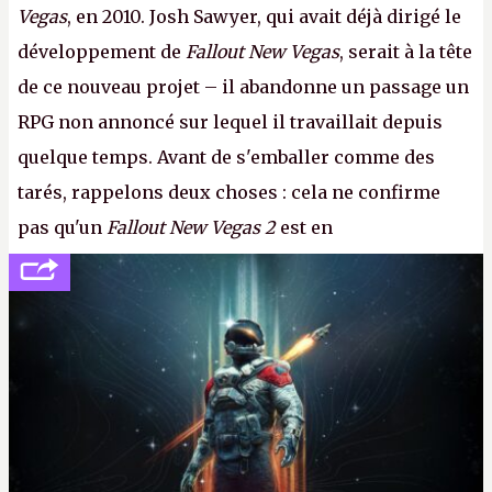
Vegas
, en 2010. Josh Sawyer, qui avait déjà dirigé le
développement de
Fallout New Vegas
, serait à la tête
de ce nouveau projet – il abandonne un passage un
RPG non annoncé sur lequel il travaillait depuis
quelque temps. Avant de s'emballer comme des
tarés, rappelons deux choses : cela ne confirme
pas qu'un
Fallout New Vegas 2
est en
développement (pour ce que l'on sait, ils bossent
peut-être sur
Fallout Football
ou
Fallout vs. Les
Lapins Crétins)
et l'Obsidian d'aujourd'hui n'est plus
le même studio qu'il y a 15 ans. Mais bon, OK, on
peut commencer à fantasmer.
A.