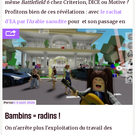
même
Battlefield 6
chez Criterion, DICE ou Motive ?
Profitons bien de ces révélations : avec
le rachat
d'EA par l'Arabie saoudite
pour et son passage en
société privée, l'éditeur n'aura bientôt plus
l'obligation de publier ses bilans. Encore une
victoire pour la transparence.
P.
Perco
le 3 août 2026
Bambins = radins !
On n'arrête plus l'exploitation du travail des