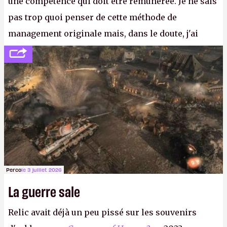
une compétence qui doit être rémunérée. Je ne sais
pas trop quoi penser de cette méthode de
management originale mais, dans le doute, j'ai
décidé d'apprendre par cœur les 300 derniers
numéros de
Canard PC
avant de demander une
augmentation à Ivan Le Fou.
A.
Perco
le 3 juillet 2026
La guerre sale
Relic avait déjà un peu pissé sur les souvenirs