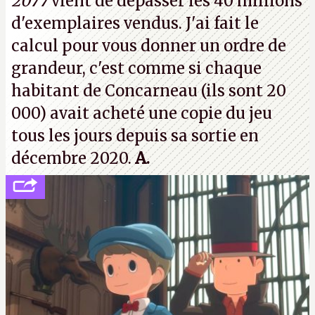
2077
vient de dépasser les 40 millions
vouloir se séparer du studio.
A.
d'exemplaires vendus. J'ai fait le
calcul pour vous donner un ordre de
grandeur, c'est comme si chaque
habitant de Concarneau (ils sont 20
000) avait acheté une copie du jeu
tous les jours depuis sa sortie en
décembre 2020.
A.