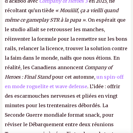
d'ackboo avec
Company of Heroes 3
en 2023, ne
récoltant qu'un tiède
« Mouiiiif, ça a vieilli quand
même ce gameplay STR à la papa »
. On espérait que
le studio allait se retrousser les manches,
réinventer la formule pour la remettre sur les bons
rails, relancer la licence, trouver la solution contre
la faim dans le monde, naïfs que nous étions. En
réalité, les Canadiens annoncent
Company of
Heroes : Final Stand
pour cet automne,
un spin-off
en mode roguelite et wave defense
. L’idée : offrir
des escarmouches nerveuses et pliées en vingt
minutes pour les trentenaires débordés. La
Seconde Guerre mondiale format snack, pour
réviser le Débarquement entre deux réunions