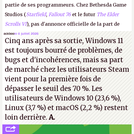
partie de ses programmeurs. Chez Bethesda Game
Studios (
Starfield
,
Fallout 76
et le futur
The Elder
Scrolls VI
), pas d'annonce officielle de la part de
Microsoft, mais le syndicat des employés confirme
ackboo
le 6 juillet 2026
Cinq ans après sa sortie, Windows 11
de nombreux licenciements.
A.
est toujours bourré de problèmes, de
bugs et d'incohérences, mais sa part
de marché chez les utilisateurs Steam
vient pour la première fois de
dépasser le seuil des 70 %. Les
utilisateurs de Windows 10 (23,6 %),
Linux (3,7 %) et macOS (2,2 %) restent
loin derrière.
A.