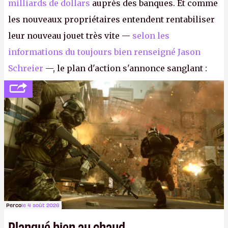
milliards de dollars
auprès des banques. Et comme
les nouveaux propriétaires entendent rentabiliser
leur nouveau jouet très vite —
selon les
informations du toujours bien renseigné Jason
Schreier
—, le plan d'action s'annonce sanglant :
réductions de coûts drastiques, fermetures de
studios et licenciements massifs. En gros, essorer
FC
et
Battlefield
, puis virer le reste.
P.
Perco
le 4 août 2026
Planqué bien au chaud