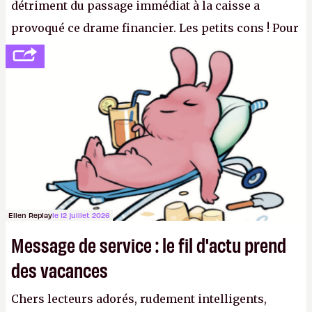
détriment du passage immédiat à la caisse a
provoqué ce drame financier. Les petits cons ! Pour
se consoler, le PDG David Baszucki peut compter
sur le déblocage du jeu en Russie et l'explosion des
joueurs majeurs (+32 %). L'avenir appartient donc
aux adultes, qui ne sont jamais que des enfants
avec du pouvoir d'achat.
P.
Ellen Replay
le 12 juillet 2026
Message de service : le fil d'actu prend
des vacances
Chers lecteurs adorés, rudement intelligents,