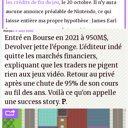
les crédits de fin du jeu
, le 20 octobre. Il n’y aura
aucune annonce préalable de Nintendo, ce qui
laisse entière ma propre hypothèse : James Earl
Jones, pour commencer la transition vers un
Perco
le 6 août 2026
Entré en Bourse en 2021 à 950M$,
Mario plus mature, plus adulte, aux prises avec
Devolver jette l'éponge. L'éditeur indé
les difficultés de l’âge mûr.
P.
quitte les marchés financiers,
expliquant que les traders ne pigent
rien aux jeux vidéo. Retour au privé
après une chute de 95% de son cours
au fil des ans. Voilà ce qu'on appelle
une success story.
P
.