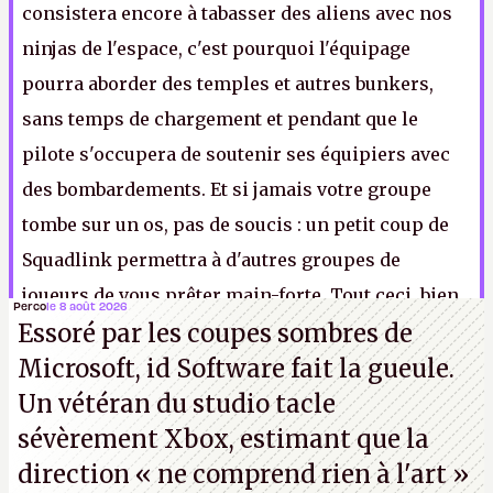
consistera encore à tabasser des aliens avec nos
ninjas de l'espace, c'est pourquoi l'équipage
pourra aborder des temples et autres bunkers,
sans temps de chargement et pendant que le
pilote s'occupera de soutenir ses équipiers avec
des bombardements. Et si jamais votre groupe
tombe sur un os, pas de soucis : un petit coup de
Squadlink permettra à d'autres groupes de
joueurs de vous prêter main-forte. Tout ceci, bien
Perco
le 8 août 2026
Essoré par les coupes sombres de
sûr, sans aucune date de sortie, si ce n'est un
Microsoft, id Software fait la gueule.
vague
« entre septembre 2019 et 2020 »
, histoire
Un vétéran du studio
tacle
d'imiter encore un peu plus
Star Citizen
.
sévèrement Xbox
, estimant que la
direction
« ne comprend rien à l'art »
Note 1 : La convention dédiée au jeu. Oui, rien que ça.