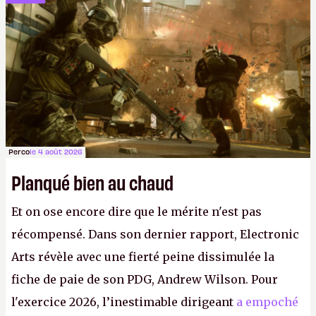
studios et licenciements massifs. En gros, essorer
FC
et
Battlefield
, puis virer le reste.
P.
Perco
le 4 août 2026
Planqué bien au chaud
Et on ose encore dire que le mérite n'est pas
récompensé. Dans son dernier rapport, Electronic
Arts révèle avec une fierté peine dissimulée la
fiche de paie de son PDG, Andrew Wilson. Pour
l'exercice 2026, l’inestimable dirigeant
a empoché