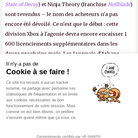
State of Decay
) et Ninja Theory (franchise
Hellblade
)
sont revendus – le nom des acheteurs n'a pas
encore été dévoilé. Ce n'est que le début : cette
division Xbox à l'agonie devra encore encaisser 1
600 licenciements supplémentaires dans les
douze prochains mois. Les Lyonnais d'Arkane
(Dishonored,
Deathloop
) pourraient faire partie des
Il n'y a pas de
Canard PC
Cookie à se faire !
prochaines victimes, puisque Microsoft a confirmé
Kiosque numérique
Ce site n'a recours à aucun tracker
vouloir se séparer du studio.
A.
Boutique
externe, ne partage avec personne ses
statistiques de fréquentation et se limite
aux cookies nécessaires au bon
fonctionnement de votre session. Mais
comme on est bien élevés, on préfère
s'assurer quand même que ça vous va.
Mentions légales, CGU,
Copyright 2000-2980 (au moins on est
RGPD
peinards), Canard PC. Editeur Presse
Consentements certifiés par
Non-Stop. Tous droits réservés.