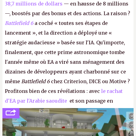
38,7 millions de dollars
— en hausse de 8 millions
—, boostés par des bonus et des actions. La raison ?
Battlefield 6
a coché « toutes ses étapes de
lancement », et la direction a déployé une «
stratégie audacieuse » basée sur l'IA. Qu'importe,
finalement, que cette prime astronomique tombe
l'année même où EA a viré sans ménagement des
dizaines de développeurs ayant charbonné sur ce
même
Battlefield 6
chez Criterion, DICE ou Motive ?
Profitons bien de ces révélations : avec
le rachat
d'EA par l'Arabie saoudite
et son passage en
société privée, l'éditeur n'aura bientôt plus
l'obligation de publier ses bilans. Encore une
victoire pour la transparence.
P.