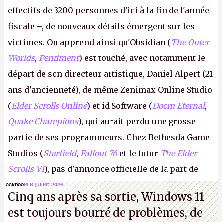
effectifs de 3200 personnes d'ici à la fin de l'année
fiscale –, de nouveaux détails émergent sur les
victimes. On apprend ainsi qu'Obsidian (
The Outer
Worlds
,
Pentiment
) est touché, avec notamment le
départ de son directeur artistique, Daniel Alpert (21
ans d'ancienneté), de même Zenimax Online Studio
(
Elder Scrolls Online
) et id Software (
Doom Eternal
,
Quake Champions
), qui aurait perdu une grosse
partie de ses programmeurs. Chez Bethesda Game
Studios (
Starfield
,
Fallout 76
et le futur
The Elder
Scrolls VI
), pas d'annonce officielle de la part de
Microsoft, mais le syndicat des employés confirme
ackboo
le 6 juillet 2026
Cinq ans après sa sortie, Windows 11
de nombreux licenciements.
A.
est toujours bourré de problèmes, de