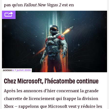
pas qu'un
Fallout New Vegas 2
est en
développement (pour ce que l'on sait, ils bossent
peut-être sur
Fallout Football
ou
Fallout vs. Les
Lapins Crétins)
et l'Obsidian d'aujourd'hui n'est plus
le même studio qu'il y a 15 ans. Mais bon, OK, on
peut commencer à fantasmer.
A.
ackboo
le 7 juillet 2026
Chez Microsoft, l'hécatombe continue
Après les annonces d'hier concernant la grande
charrette de licenciement qui frappe la division
Xbox – rappelons que Microsoft veut y réduire les