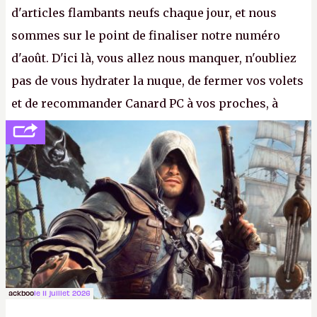
d'articles flambants neufs chaque jour, et nous
sommes sur le point de finaliser notre numéro
d'août. D'ici là, vous allez nous manquer, n'oubliez
pas de vous hydrater la nuque, de fermer vos volets
et de recommander Canard PC à vos proches, à
votre famille et aux inconnus que vous croisez
dans la rue. Bon été à tous ! –
ER.
ackboo
le 11 juillet 2026