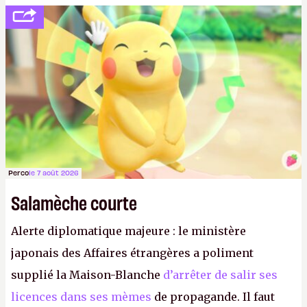
politesse et le respect envers leurs joueurs et les
anciens. Il leur faudrait une bonne guerre des
consoles à ces petits cons !
P.
Perco
le 7 août 2026
Salamèche courte
Alerte diplomatique majeure : le ministère
japonais des Affaires étrangères a poliment
supplié la Maison-Blanche
d’arrêter de salir ses
licences dans ses mèmes
de propagande. Il faut