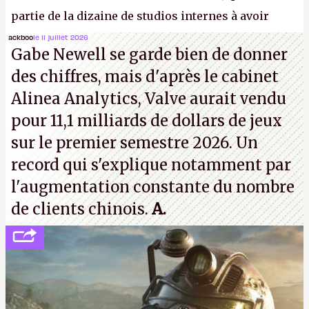
partie de la dizaine de studios internes à avoir
travaillé sur cet
Assassin's Creed
sous la direction
ackboo
le 11 juillet 2026
Gabe Newell se garde bien de donner
d'Ubisoft Singapour.
A.
des chiffres, mais d'après le cabinet
Alinea Analytics, Valve aurait vendu
pour 11,1 milliards de dollars de jeux
sur le premier semestre 2026. Un
record qui s'explique notamment par
l'augmentation constante du nombre
de clients chinois.
A.