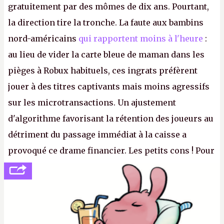
gratuitement par des mômes de dix ans. Pourtant,
la direction tire la tronche. La faute aux bambins
nord-américains
qui rapportent moins à l'heure
:
au lieu de vider la carte bleue de maman dans les
pièges à Robux habituels, ces ingrats préfèrent
jouer à des titres captivants mais moins agressifs
sur les microtransactions. Un ajustement
d'algorithme favorisant la rétention des joueurs au
détriment du passage immédiat à la caisse a
provoqué ce drame financier. Les petits cons ! Pour
se consoler, le PDG David Baszucki peut compter
sur le déblocage du jeu en Russie et l'explosion des
joueurs majeurs (+32 %). L'avenir appartient donc
aux adultes, qui ne sont jamais que des enfants