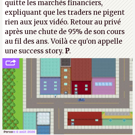
quitte les marchés financiers,
souvenirs d'enfance.
P.
expliquant que les traders ne pigent
rien aux jeux vidéo. Retour au privé
après une chute de 95% de son cours
au fil des ans. Voilà ce qu'on appelle
une success story.
P
.
Perco
le 6 août 2026