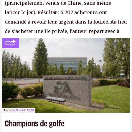
(principalement venus de Chine, sans même
lancer le jeu). Résultat : 6 707 acheteurs ont
demandé à revoir leur argent dans la foulée. Au lieu
de s'acheter une île privée, l'auteur repart avec à
peine 2 000 dollars en poche. C'est toujours plus
cher payé que le temps passé à dev, mais ça
apprendra aux petits malins qu'on ne braque pas
Gabe Newell aussi facilement.
P.
Perco
le 5 août 2026
Champions de golfe