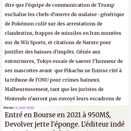
dire que l’équipe de communication de Trump
enchaîne les chefs-d’œuvre du malaise : générique
de Pokémon collé sur des arrestations de
clandestins, frappes de missiles en Iran montées
sur du Wii Sports, et citations de Naruto pour
justifier des baisses d'impôts. Gênée aux
entournures, Tokyo essaie de sauver l’honneur de
ses mascottes avant que Pikachu ne finisse cité à
la tribune de l'ONU pour crimes haineux.
Malheureusement, tant que les juristes de
Nintendo n’auront pas envoyé leurs escadrons de
la mort judiciaires pour distribuer du copyright
Perco
le 6 août 2026
Entré en Bourse en 2021 à 950M$,
strike à tour de bras, l'Oncle Sam continuera
Devolver jette l'éponge. L'éditeur indé
d'étaler sa confiture intellectuelle sur vos