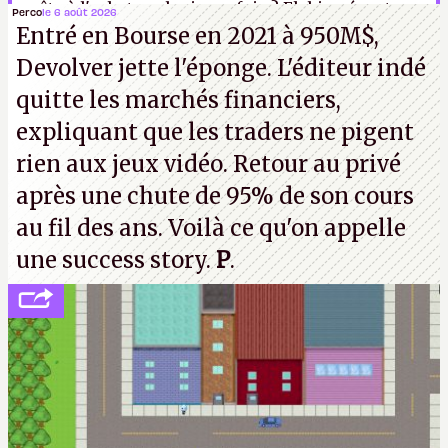
prêts à l'acheter plusieurs fois ? Eh bien écoutez,
Perco
le 6 août 2026
Entré en Bourse en 2021 à 950M$,
je n'en sais rien, arrêtez de me regarder avec ces
Devolver jette l'éponge. L'éditeur indé
gros yeux.
LFS
quitte les marchés financiers,
expliquant que les traders ne pigent
rien aux jeux vidéo. Retour au privé
après une chute de 95% de son cours
au fil des ans. Voilà ce qu'on appelle
une success story.
P
.