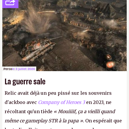
décidé d'apprendre par cœur les 300 derniers
numéros de
Canard PC
avant de demander une
augmentation à Ivan Le Fou.
A.
Perco
le 3 juillet 2026
La guerre sale
Relic avait déjà un peu pissé sur les souvenirs
d'ackboo avec
Company of Heroes 3
en 2023, ne
récoltant qu'un tiède
« Mouiiiif, ça a vieilli quand
même ce gameplay STR à la papa »
. On espérait que