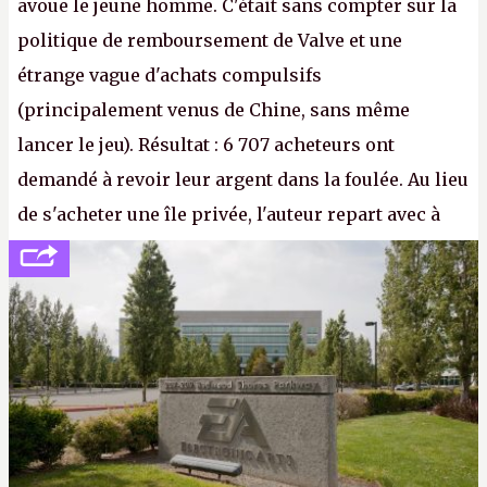
avoue le jeune homme. C'était sans compter sur la
politique de remboursement de Valve et une
étrange vague d'achats compulsifs
(principalement venus de Chine, sans même
lancer le jeu). Résultat : 6 707 acheteurs ont
demandé à revoir leur argent dans la foulée. Au lieu
de s'acheter une île privée, l'auteur repart avec à
peine 2 000 dollars en poche. C'est toujours plus
cher payé que le temps passé à dev, mais ça
apprendra aux petits malins qu'on ne braque pas
Gabe Newell aussi facilement.
P.