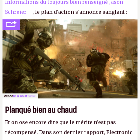
informations du toujours bien renseigné Jason
Schreier
—, le plan d'action s'annonce sanglant :
réductions de coûts drastiques, fermetures de
studios et licenciements massifs. En gros, essorer
FC
et
Battlefield
, puis virer le reste.
P.
Perco
le 4 août 2026
Planqué bien au chaud
Et on ose encore dire que le mérite n'est pas
récompensé. Dans son dernier rapport, Electronic