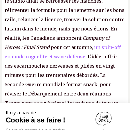
le studio allait se retrousser les manches,
réinventer la formule pour la remettre sur les bons
rails, relancer la licence, trouver la solution contre
la faim dans le monde, naïfs que nous étions. En
réalité, les Canadiens annoncent
Company of
Heroes : Final Stand
pour cet automne,
un spin-off
en mode roguelite et wave defense
. L’idée : offrir
des escarmouches nerveuses et pliées en vingt
minutes pour les trentenaires débordés. La
Seconde Guerre mondiale format snack, pour
réviser le Débarquement entre deux réunions
Teams sans avoir à gérer l'intendance de tout un
continent. Pauvre ackboo, après avoir uriné sur ses
Il n'y a pas de
Canard PC
Cookie à se faire !
bottes, Relic vient donc de déféquer dans son
Kiosque numérique