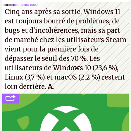
Microsoft, mais le syndicat des employés confirme
ackboo
le 6 juillet 2026
Cinq ans après sa sortie, Windows 11
de nombreux licenciements.
A.
est toujours bourré de problèmes, de
bugs et d'incohérences, mais sa part
de marché chez les utilisateurs Steam
vient pour la première fois de
dépasser le seuil des 70 %. Les
utilisateurs de Windows 10 (23,6 %),
Linux (3,7 %) et macOS (2,2 %) restent
loin derrière.
A.