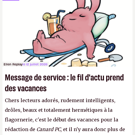
sur le déblocage du jeu en Russie et l'explosion des
joueurs majeurs (+32 %). L'avenir appartient donc
aux adultes, qui ne sont jamais que des enfants
avec du pouvoir d'achat.
P.
Ellen Replay
le 12 juillet 2026
Message de service : le fil d'actu prend
des vacances
Chers lecteurs adorés, rudement intelligents,
drôles, beaux et totalement hermétiques à la
flagornerie, c'est le début des vacances pour la
rédaction de
Canard PC
, et il n'y aura donc plus de