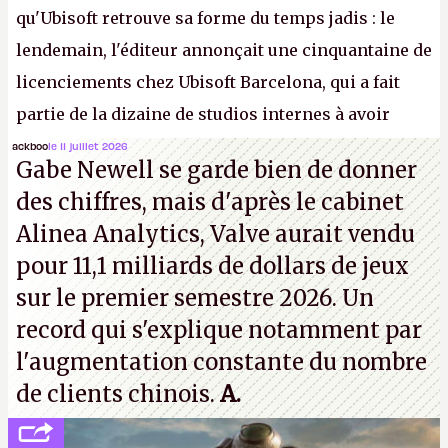
qu'Ubisoft retrouve sa forme du temps jadis : le
lendemain, l'éditeur annonçait une cinquantaine de
licenciements chez Ubisoft Barcelona, qui a fait
partie de la dizaine de studios internes à avoir
travaillé sur cet
Assassin's Creed
sous la direction
ackboo
le 11 juillet 2026
Gabe Newell se garde bien de donner
d'Ubisoft Singapour.
A.
des chiffres, mais d'après le cabinet
Alinea Analytics, Valve aurait vendu
pour 11,1 milliards de dollars de jeux
sur le premier semestre 2026. Un
record qui s'explique notamment par
l'augmentation constante du nombre
de clients chinois.
A.