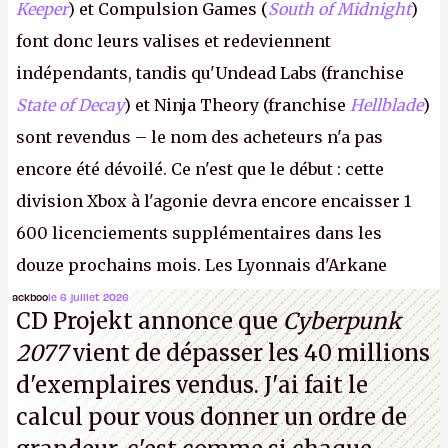
Keeper
) et Compulsion Games (
South of Midnight
)
font donc leurs valises et redeviennent
indépendants, tandis qu'Undead Labs (franchise
State of Decay
) et Ninja Theory (franchise
Hellblade
)
sont revendus – le nom des acheteurs n'a pas
encore été dévoilé. Ce n'est que le début : cette
division Xbox à l'agonie devra encore encaisser 1
600 licenciements supplémentaires dans les
douze prochains mois. Les Lyonnais d'Arkane
(Dishonored,
Deathloop
) pourraient faire partie des
ackboo
le 6 juillet 2026
CD Projekt annonce que
Cyberpunk
prochaines victimes, puisque Microsoft a confirmé
2077
vient de dépasser les 40 millions
vouloir se séparer du studio.
A.
d'exemplaires vendus. J'ai fait le
calcul pour vous donner un ordre de