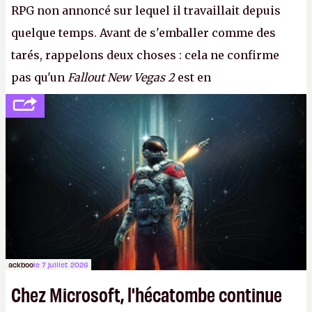
RPG non annoncé sur lequel il travaillait depuis
quelque temps. Avant de s'emballer comme des
tarés, rappelons deux choses : cela ne confirme
pas qu'un
Fallout New Vegas 2
est en
développement (pour ce que l'on sait, ils bossent
peut-être sur
Fallout Football
ou
Fallout vs. Les
Lapins Crétins)
et l'Obsidian d'aujourd'hui n'est plus
le même studio qu'il y a 15 ans. Mais bon, OK, on
peut commencer à fantasmer.
A.
ackboo
le 7 juillet 2026
Chez Microsoft, l'hécatombe continue