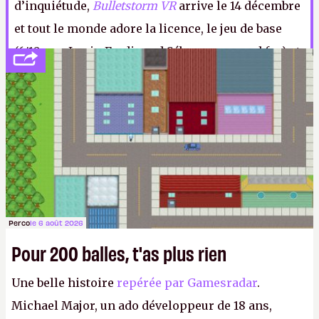
d’inquiétude,
Bulletstorm VR
arrive le 14 décembre
et tout le monde adore la licence, le jeu de base
(6/10, par Louis-Ferdinand Sébum, un grand fan) et
sa
Full Clip edition
(PIGEON/10, par un Guy
Moquette extatique).
P.
Perco
le 6 août 2026
Pour 200 balles, t'as plus rien
Une belle histoire
repérée par Gamesradar
.
Michael Major, un ado développeur de 18 ans,