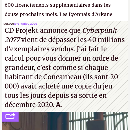
600 licenciements supplémentaires dans les
douze prochains mois. Les Lyonnais d'Arkane
(Dishonored,
Deathloop
) pourraient faire partie des
ackboo
le 6 juillet 2026
CD Projekt annonce que
Cyberpunk
prochaines victimes, puisque Microsoft a confirmé
2077
vient de dépasser les 40 millions
vouloir se séparer du studio.
A.
d'exemplaires vendus. J'ai fait le
calcul pour vous donner un ordre de
grandeur, c'est comme si chaque
habitant de Concarneau (ils sont 20
000) avait acheté une copie du jeu
tous les jours depuis sa sortie en
décembre 2020.
A.