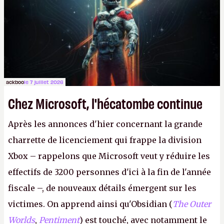
le même studio qu'il y a 15 ans. Mais bon, OK, on
peut commencer à fantasmer.
A.
ackboo
le 7 juillet 2026
Chez Microsoft, l'hécatombe continue
Après les annonces d'hier concernant la grande
charrette de licenciement qui frappe la division
Xbox – rappelons que Microsoft veut y réduire les
effectifs de 3200 personnes d'ici à la fin de l'année
fiscale –, de nouveaux détails émergent sur les
victimes. On apprend ainsi qu'Obsidian (
The Outer
Worlds
,
Pentiment
) est touché, avec notamment le