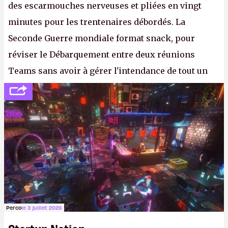
des escarmouches nerveuses et pliées en vingt
minutes pour les trentenaires débordés. La
Seconde Guerre mondiale format snack, pour
réviser le Débarquement entre deux réunions
Teams sans avoir à gérer l'intendance de tout un
continent. Pauvre ackboo, après avoir uriné sur ses
bottes, Relic vient donc de déféquer dans son
casque.
P.
Perco
le 3 juillet 2026