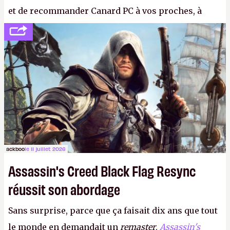
et de recommander Canard PC à vos proches, à
votre famille et aux inconnus que vous croisez
dans la rue. Bon été à tous ! –
ER.
ackboo
le 11 juillet 2026
Assassin's Creed Black Flag Resync
réussit son abordage
Sans surprise, parce que ça faisait dix ans que tout
le monde en demandait un
remaster
,
Assassin's