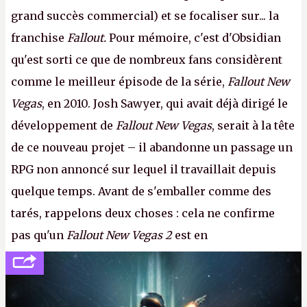
grand succès commercial) et se focaliser sur... la
franchise
Fallout.
Pour mémoire, c'est d'Obsidian
qu'est sorti ce que de nombreux fans considèrent
comme le meilleur épisode de la série,
Fallout New
Vegas
, en 2010. Josh Sawyer, qui avait déjà dirigé le
développement de
Fallout New Vegas
, serait à la tête
de ce nouveau projet – il abandonne un passage un
RPG non annoncé sur lequel il travaillait depuis
quelque temps. Avant de s'emballer comme des
tarés, rappelons deux choses : cela ne confirme
pas qu'un
Fallout New Vegas 2
est en
développement (pour ce que l'on sait, ils bossent
peut-être sur
Fallout Football
ou
Fallout vs. Les
Lapins Crétins)
et l'Obsidian d'aujourd'hui n'est plus