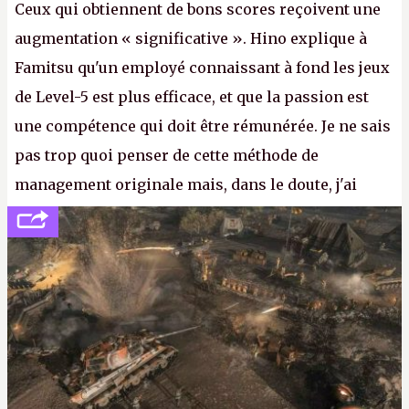
Ceux qui obtiennent de bons scores reçoivent une
augmentation « significative ». Hino explique à
Famitsu qu'un employé connaissant à fond les jeux
de Level-5 est plus efficace, et que la passion est
une compétence qui doit être rémunérée. Je ne sais
pas trop quoi penser de cette méthode de
management originale mais, dans le doute, j'ai
décidé d'apprendre par cœur les 300 derniers
numéros de
Canard PC
avant de demander une
augmentation à Ivan Le Fou.
A.