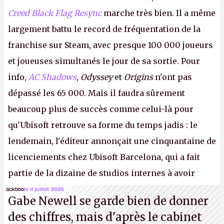
Creed Black Flag Resync
marche très bien. Il a même
largement battu le record de fréquentation de la
franchise sur Steam, avec presque 100 000 joueurs
et joueuses simultanés le jour de sa sortie. Pour
info,
AC Shadows
,
Odyssey
et
Origins
n'ont pas
dépassé les 65 000. Mais il faudra sûrement
beaucoup plus de succès comme celui-là pour
qu'Ubisoft retrouve sa forme du temps jadis : le
lendemain, l'éditeur annonçait une cinquantaine de
licenciements chez Ubisoft Barcelona, qui a fait
partie de la dizaine de studios internes à avoir
travaillé sur cet
Assassin's Creed
sous la direction
ackboo
le 11 juillet 2026
Gabe Newell se garde bien de donner
d'Ubisoft Singapour.
A.
des chiffres, mais d'après le cabinet