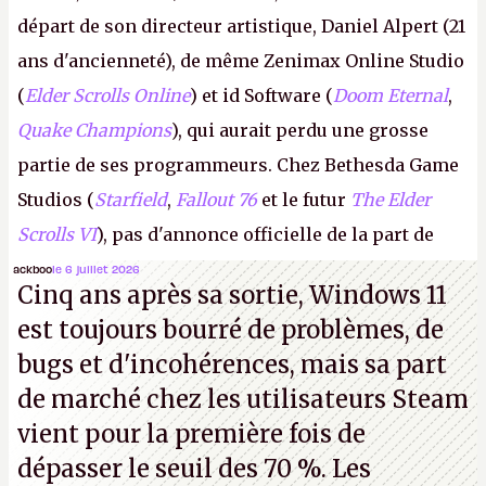
départ de son directeur artistique, Daniel Alpert (21
ans d'ancienneté), de même Zenimax Online Studio
(
Elder Scrolls Online
) et id Software (
Doom Eternal
,
Quake Champions
), qui aurait perdu une grosse
partie de ses programmeurs. Chez Bethesda Game
Studios (
Starfield
,
Fallout 76
et le futur
The Elder
Scrolls VI
), pas d'annonce officielle de la part de
Microsoft, mais le syndicat des employés confirme
ackboo
le 6 juillet 2026
Cinq ans après sa sortie, Windows 11
de nombreux licenciements.
A.
est toujours bourré de problèmes, de
bugs et d'incohérences, mais sa part
de marché chez les utilisateurs Steam
vient pour la première fois de
dépasser le seuil des 70 %. Les