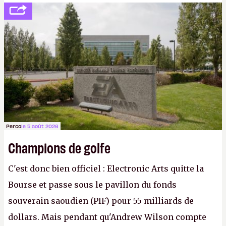
peine 2 000 dollars en poche. C'est toujours plus
cher payé que le temps passé à dev, mais ça
apprendra aux petits malins qu'on ne braque pas
Gabe Newell aussi facilement.
P.
Perco
le 5 août 2026
Champions de golfe
C'est donc bien officiel : Electronic Arts quitte la
Bourse et passe sous le pavillon du fonds
souverain saoudien (PIF) pour 55 milliards de
dollars. Mais pendant qu'Andrew Wilson compte