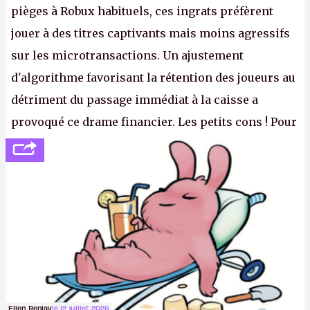
pièges à Robux habituels, ces ingrats préfèrent
jouer à des titres captivants mais moins agressifs
sur les microtransactions. Un ajustement
d'algorithme favorisant la rétention des joueurs au
détriment du passage immédiat à la caisse a
provoqué ce drame financier. Les petits cons ! Pour
se consoler, le PDG David Baszucki peut compter
sur le déblocage du jeu en Russie et l'explosion des
joueurs majeurs (+32 %). L'avenir appartient donc
aux adultes, qui ne sont jamais que des enfants
avec du pouvoir d'achat.
P.
Ellen Replay
le 12 juillet 2026