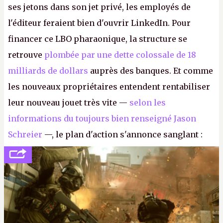
ses jetons dans son jet privé, les employés de
l'éditeur feraient bien d'ouvrir LinkedIn. Pour
financer ce LBO pharaonique, la structure se
retrouve
plombée par une dette colossale de 18
milliards de dollars
auprès des banques. Et comme
les nouveaux propriétaires entendent rentabiliser
leur nouveau jouet très vite —
selon les
informations du toujours bien renseigné Jason
Schreier
—, le plan d'action s'annonce sanglant :
réductions de coûts drastiques, fermetures de
studios et licenciements massifs. En gros, essorer
FC
et
Battlefield
, puis virer le reste.
P.