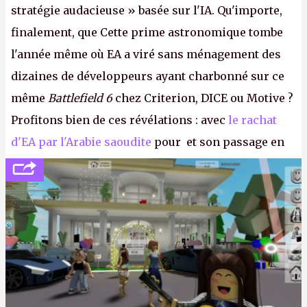
stratégie audacieuse » basée sur l'IA. Qu'importe,
finalement, que Cette prime astronomique tombe
l'année même où EA a viré sans ménagement des
dizaines de développeurs ayant charbonné sur ce
même
Battlefield 6
chez Criterion, DICE ou Motive ?
Profitons bien de ces révélations : avec
le rachat
d'EA par l'Arabie saoudite
pour et son passage en
société privée, l'éditeur n'aura bientôt plus
l'obligation de publier ses bilans. Encore une
victoire pour la transparence.
P.