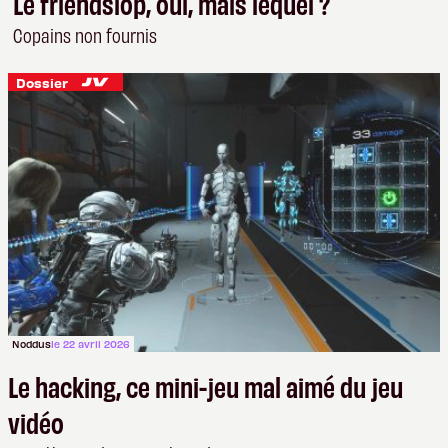
Le friendslop, oui, mais lequel ?
Copains non fournis
Dossier
Noddus
le 22 avril 2026
Le hacking, ce mini-jeu mal aimé du jeu
vidéo