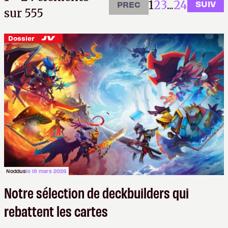
1
2
3
...
24
SUIV
PREC
sur 555
Dossier
Noddus
le 19 mars 2026
Notre sélection de deckbuilders qui
rebattent les cartes