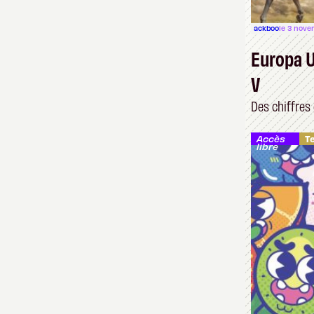
ackboo
le 3 nove
Europa U
V
Des chiffres 
Accès
T
libre