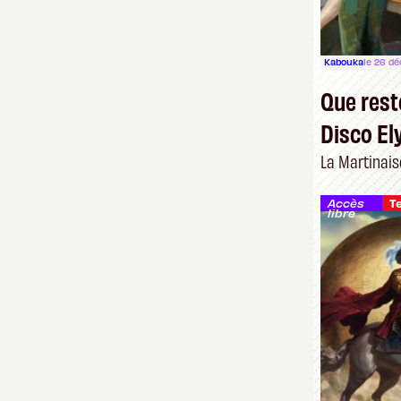
Kabouka
le 26 d
Que reste
Disco El
La Martinais
Accès
T
libre