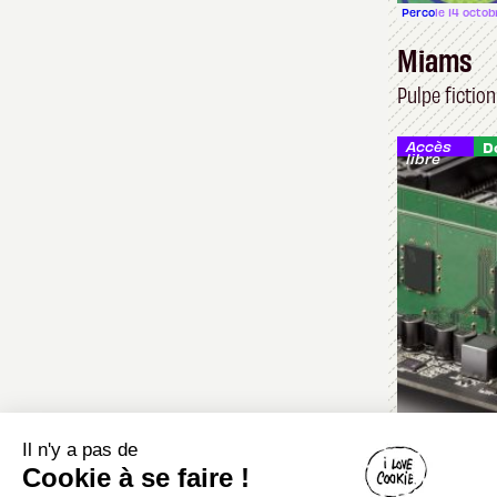
Perco
le 14 octo
Miams
Pulpe fiction
Accès
D
libre
Furolith
le 12 dé
Il n'y a pas de
Cookie à se faire !
2026, l'