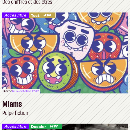
Des chiffres et des êtres
Accès libre
Test
Perco
le 14 octobre 2025
Miams
Pulpe fiction
Accès libre
Dossier