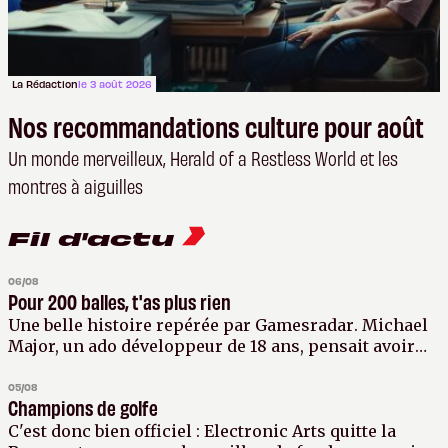
La Rédaction
le 3 août 2026
Nos recommandations culture pour août
Un monde merveilleux, Herald of a Restless World et les
montres à aiguilles
Fil d'actu
06/08
Pour 200 balles, t'as plus rien
Une belle histoire
repérée par Gamesradar
. Michael
Major, un ado développeur de 18 ans, pensait avoir
réussi le hold-up de l'année. Sa blague ? Publier sur
Steam un assemblage bancal d'assets intitulé sans
05/08
Champions de golfe
détour
This Game Costs $200
, vendu au prix plafond
autorisé par la plateforme. Contre toute attente, le
C'est donc bien officiel : Electronic Arts quitte la